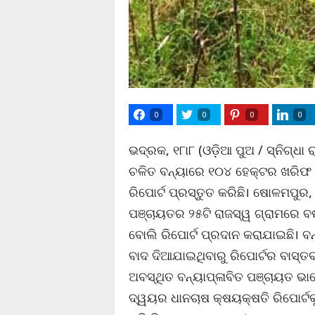
0
0
0
0
ଭଦ୍ରକ, ୧୮ା୮ (ଓଡ଼ିଆ ପୁଅ / ସ୍ନିଗ୍ଧ
ଚଳିତ ବନ୍ୟାରେ ୧୦୪ ହେକ୍ଟର ଖରିଫ ଧ
ରିପୋର୍ଟ ପ୍ରସ୍ତୁତ କରିଛି। ଷୋଳମପୁର,
ପଞ୍ଚାୟତର ୨୫ଟି ରାଜସ୍ୱ ଗ୍ରାମରେ ବର
ବୋଲି ରିପୋର୍ଟ ପ୍ରଦାନ କରାଯାଇଛି। ବ
ବାଦ ଦିଆଯାଇଥିବାରୁ ରିପୋର୍ଟର ବାସ୍ତ
ଅବସ୍ଥିତ ବନ୍ୟାପ୍ଳାବିତ ପଞ୍ଚାୟତ ଭା
ଦ୍ୱୟର ଧାନଚାଷ କ୍ଷୟକ୍ଷତି ରିପୋର୍