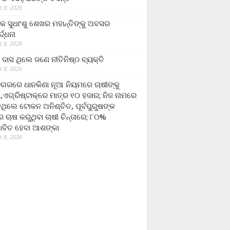
 8, 2026
ଷକ ସୁଧାଂଶୁ ଶେଖର ମହାନ୍ତିଙ୍କୁ ଅବସର
୍ଦ୍ଧନା
 8, 2026
ଦାସ ଥିଲେ ଜଣେ ନୀତିନିଷ୍ଠ ବ୍ୟକ୍ତି
 8, 2026
ଗରରେ ଧାନକିଣା ନୂଆ ନିୟମରେ ଚାଷୀଙ୍କୁ
ା,ଏଗ୍ରିଷ୍ଟାକ୍‌ରେ ମାତ୍ର ୧୦ ହଜାର; ନିଜ ନାମରେ
ନଥିଲେ ଟୋକନ ଅନିଶ୍ଚିତ, ପୂର୍ବପୁରୁଷଙ୍କ
 ଚାଷ କରୁଥିବା ଚାଷୀ ଚିନ୍ତାରେ; ୮୦%
ାବିତ ହେବା ଆଶଙ୍କା
 8, 2026