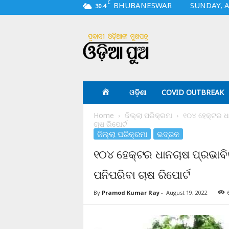
C
BHUBANESWAR
SUNDAY, A
30.4
O
d
i
a
p
u
a
ଓଡ଼ିଶା
COVID OUTBREAK
.
c
Home
ଜିଲ୍ଲା ପରିକ୍ରମା
୧୦୪ ହେକ୍ଟର ଧାନ
o
ଚାଷ ରିପୋର୍ଟ
m
ଜିଲ୍ଲା ପରିକ୍ରମା
ଭଦ୍ରକ
୧୦୪ ହେକ୍ଟର ଧାନଚାଷ ପ୍ରଭାବିତ,
ପନିପରିବା ଚାଷ ରିପୋର୍ଟ
By
Pramod Kumar Ray
-
August 19, 2022