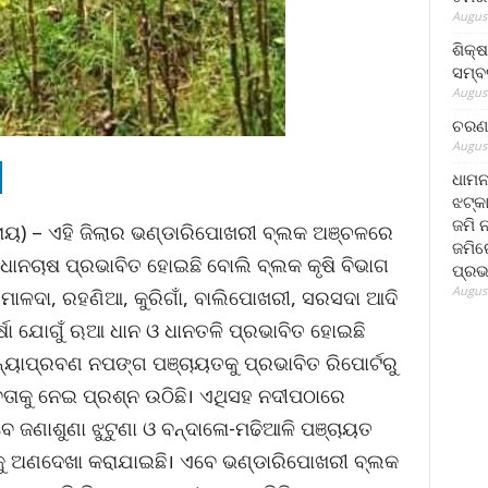
August
ଶିକ୍
ସମ୍ବର
August
ଚରଣ 
August
ଧାମନ
ଝଟ୍‌କ
ଜମି 
ା ରାୟ) – ଏହି ଜିଲାର ଭଣ୍ଡାରିପୋଖରୀ ବ୍ଲକ ଅଞ୍ଚଳରେ
ଜମିରେ
ାନଚାଷ ପ୍ରଭାବିତ ହୋଇଛି ବୋଲି ବ୍ଲକ କୃଷି ବିଭାଗ
ପ୍ରଭ
August
 ମାଳଦା, ରହଣିଆ, କୁରିଗାଁ, ବାଲିପୋଖରୀ, ସରସଦା ଆଦି
୍ଷା ଯୋଗୁଁ ଋଆ ଧାନ ଓ ଧାନତଳି ପ୍ରଭାବିତ ହୋଇଛି
ନ୍ୟାପ୍ରବଣ ନପଙ୍ଗ ପଞ୍ଚାୟତକୁ ପ୍ରଭାବିତ ରିପୋର୍ଟରୁ
ବତାକୁ ନେଇ ପ୍ରଶ୍ନ ଉଠିଛି। ଏଥିସହ ନଦୀପଠାରେ
ବେ ଜଣାଶୁଣା ଝୁଟୁଣା ଓ ବନ୍ଦାଳୋ-ମଢିଆଳି ପଞ୍ଚାୟତ
ଟକୁ ଅଣଦେଖା କରାଯାଇଛି। ଏବେ ଭଣ୍ଡାରିପୋଖରୀ ବ୍ଲକ