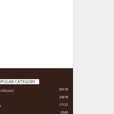
OPULAR CATEGORY
39170
ା ପରିକ୍ରମା
24318
17127
କ
9169
ୟ