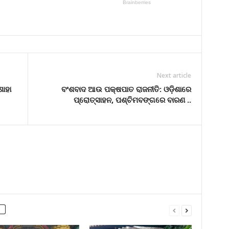
Next article
ାହା
ବଂଶବାଦ ଆଉ ପକ୍ଷପାତ ରାଜନୀତି: ଓଡ଼ିଶାରେ
ପ୍ରୋତ୍ସାହନ, ପଶ୍ଚିମବଙ୍ଗରେ ବାରଣ ..