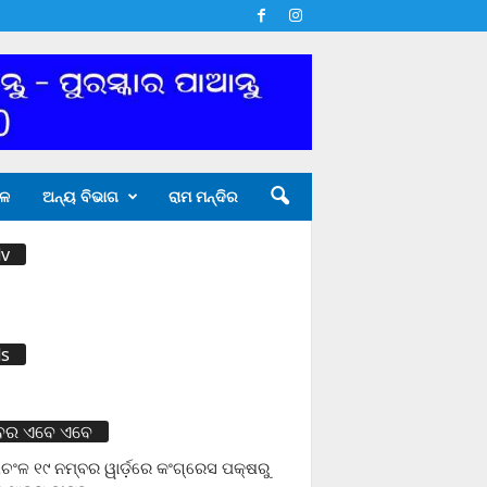
ଳ
ଅନ୍ୟ ବିଭାଗ
ରାମ ମନ୍ଦିର
v
s
ବର ଏବେ ଏବେ
ଚଂଳ ୧୯ ନମ୍ବର ୱାର୍ଡ଼ରେ କଂଗ୍ରେସ ପକ୍ଷରୁ