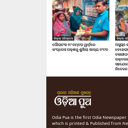
ଜିଲ୍ଲା ପରିକ୍ରମା
ଜିଲ୍ଲା ପର
ପୌରାଚଂଳ ୧୯ ନମ୍ବର ୱାର୍ଡ଼ରେ
ଅସୁସ୍ଥ 
କଂଗ୍ରେସ ପକ୍ଷରୁ ଶୁଖିଲା ଖାଦ୍ୟ ବଂଟନ
ବେହେରା
ବଳାଜୀପଡ଼
ରକ୍ତଦାନ 
ସହଯୋଗ,
ନିବେଦନ
Odia Pua is the first Odia Newspaper
which is printed & Published from N