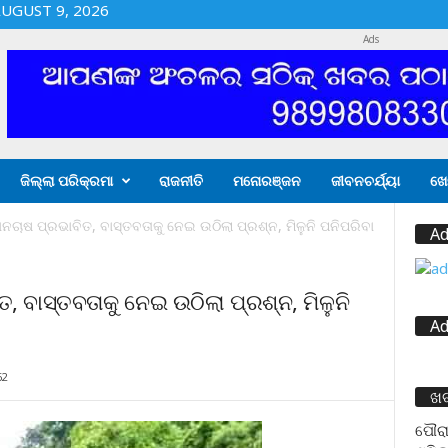
UGUST 9, 2026
Ads
ଜିଲ୍ଲା ପରିକ୍ରମା
ରାଜନୀତି
ମନୋରଞ୍ଜନ
ଜୀବନଚର୍ଯ୍ୟା
ଖେ
ଚାଷ ପ୍ରଭାବିତ, ବାସ୍ତବତାକୁ ନେଇ ଉଠିଲା ପ୍ରଶ୍ନ, ମିଳୁନି ପନିପରିବା
Ad
 ବାସ୍ତବତାକୁ ନେଇ ଉଠିଲା ପ୍ରଶ୍ନ, ମିଳୁନି
Ad
62
ଖ
ପୌରା