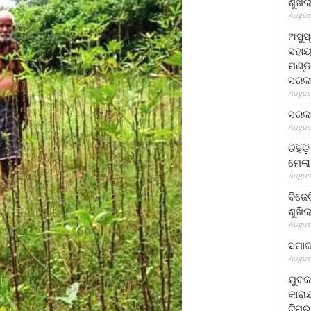
ଶୁଖି
August
ଅସୁସ
ସହାୟ
ମଣ୍ଡ
ସରକା
August
ସରକା
August
ତିହିଡ
ମେଳା
August
ବିଜେ
ଶୁଖି
August
ସମାଜସ
August
ଯୁବକ
କାରା
ଟିମର