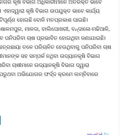
ମନଗର କୃଷି ବିଭାଗ ଅଧିକାରୀମାନେ ଅତିରିକ୍ତ ଭାବେ
ଏହାଦ୍ୱାରା କୃଷି ବିଭାଗ ଉପଯୁକ୍ତ ଭାବେ କାର୍ଯ୍ୟ
ତୃଟିପୂର୍ଣ୍ଣ ହୋଇଛି ବୋଳି ମତପ୍ରକାଶ ପାଇଛି।
ୋଳମପୁର, ମାଳଦା, ବାଲିପୋଖରୀ, ବନ୍ଦାଳୋ-ମଢିଆଳି,
େ ପନିପରିବା ଚାଷ ପ୍ରଭାବିତ ହୋଇଥିବା ଜଣାଯାଇଛି।
ଛତ୍ରଛାୟା ତଳେ ପରିଚାଳିତ ହେଉଥିବାରୁ ପନିପରିବା ଚାଷ
ଚାଷୀମାନଙ୍କ ସହ ସମ୍ପର୍କ ନଥିବା ଉଦ୍ୟାନକୃଷି ବିଭାଗ
ରିବା ଚାଷୀମାନେ ଉଦ୍ୟାନକୃଷି ବିଭାଗ ଦ୍ୱାରା
ଦ ପଡୁଥବା ଅଭିଯୋଗର ଫର୍ଦ୍ଦ କ୍ରମେ ଲମ୍ବିବାରେ