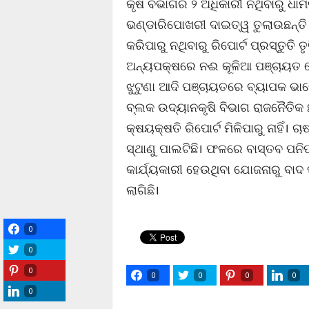
କୃଷି ବିଭାଗର ୨ ଅଧିକାରୀ ନଥିବାରୁ ଧା
ଭଣ୍ଡାରିପୋଖରୀ ଦାଇତ୍ୱ ତୁଲାଉଛନ୍ତି। 
କରିପାରୁ ନଥିବାରୁ ରିପୋର୍ଟ ପ୍ରସ୍ତୁତି 
ଅନ୍ୟପକ୍ଷରେ ନଈ କୂଳିଆ ପଞ୍ଚାୟତ ଷ
ଝୁଟୁଣା ଆଦି ପଞ୍ଚାୟତରେ ବ୍ୟାପକ ଭାବ
ବ୍ଲକ ଉଦ୍ୟାନକୃଷି ବିଭାଗ ରାଜନୈତିକ 
କ୍ଷୟକ୍ଷତି ରିପୋର୍ଟ ମିଳିପାରୁ ନାହିଁ। 
ସ୍ଥାଣୁ ପାଲଟିଛି। ଫଳରେ ବାସ୍ତବ ପନିପ
କାର୍ଯ୍ୟକାରୀ ହେଉଥିବା ଯୋଜନାରୁ ବା
ଲାଗିଛି।
0
0
0
0
0
0
0
0