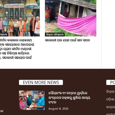
ିକ୍ରମା
ଜିଲ୍ଲା ପରିକ୍ରମା
କୀର୍ତନ କଳାକାର ଲୋକନାଥ
ସରକାରୀ ଘର ଯାହା ପାଇଁ ସାତ ସପନ
ଙ୍କ ସହାୟତାରେ ଆଗେଇଲା
ା ଗ୍ରାମ କୀର୍ତନ ମଣ୍ଡଳୀ
ସହ ଚିକିତ୍ସା ଖର୍ଚ୍ଚରେ
 ସରକାରୀ ସହାୟତା ପାଇଁ
EVEN MORE NEWS
P
ଜିଲ୍ଲ
ପୌରାଚଂଳ ୧୯ ନମ୍ବର ୱାର୍ଡ଼ରେ
କଂଗ୍ରେସ ପକ୍ଷରୁ ଶୁଖିଲା ଖାଦ୍ୟ
ଓଡ଼ିଶା
ବଂଟନ
ଭଦ୍ର
August 8, 2026
ew
ଜାତୀ