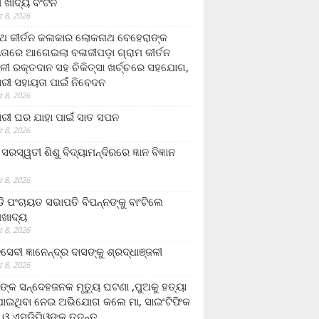
ଲା ଖାଦ୍ୟ ବଂଟନ
 8, 2026
୍ଥ କୀର୍ତନ କଳାକାର ଲୋକନାଥ ବେହେରାଙ୍କ
ତାରେ ଆଗେଇଲା ବଳାଜୀପଡ଼ା ଗ୍ରାମ କୀର୍ତନ
ଳୀ ରକ୍ତଦାନ ସହ ଚିକିତ୍ସା ଖର୍ଚ୍ଚରେ ସହଯୋଗ,
ରୀ ସହାୟତା ପାଇଁ ନିବେଦନ
 8, 2026
ରୀ ଘର ଯାହା ପାଇଁ ସାତ ସପନ
 8, 2026
ି଼ ସରସ୍ୱତୀ ଶିଶୁ ବିଦ୍ୟାମନ୍ଦିରରେ ଜ୍ଞାନ ବିଜ୍ଞାନ
 8, 2026
ଡି ପଂଚାୟତ ସଭାପତି ବିପନ୍ନଙ୍କୁ ବାଂଟିଲେ
ଲାଖାଦ୍ୟ
 8, 2026
େବୀ ଜ୍ଞାନେନ୍ଦ୍ର ଦାସଙ୍କୁ ଶ୍ରଦ୍ଧାଞ୍ଜଳୀ
 8, 2026
ଙ୍କ ସନ୍ଦେହଜନକ ମୃତ୍ୟୁ ଘଟଣା ,ପୁଅକୁ ହତ୍ୟା
ଯାଇଥିବା ନେଇ ଅଭିଯୋଗ କଲେ ମା, ସାଇଂଟିଫିକ
 ଓ ଏସଡ଼ିପିଓଙ୍କ ତଦନ୍ତ