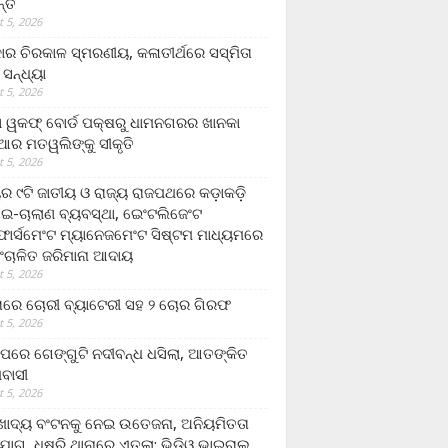
ନ୍ତ
 5, 2026
ାର ଚିରକାଳ ସ୍ମରଣୀୟ, କଳାତୀର୍ଥରେ ସସ୍ମିତା
ି ସନ୍ଧ୍ୟା
 5, 2026
ା ୱକଫ୍ ବୋର୍ଡ ପକ୍ଷରୁ ଧାମନଗରର ଖାନକା
ିଆର ମତୱଲିଙ୍କୁ ସୀକୃତି
 5, 2026
ୟର ୯ଟି ଜାତୀୟ ଓ ରାଜ୍ୟ ରାଜପଥରେ କଡ଼ାକଡ଼ି
 ଇ-ଚାଲାଣ ବ୍ୟବସ୍ଥା, ଇେଂଟଲିଜେଂଟ
ର୍ସମେଂଟ ମ୍ୟାନେଜମେଂଟ ସିଷ୍ଟମ ମାଧ୍ୟମରେ
ଂଚାଳିତ ଜରିମାନା ଆଦାୟ
 5, 2026
ାରେ ଚୋରୀ ବ୍ୟାଟେରୀ ସହ ୨ ଚୋର ଗିରଫ
 5, 2026
ାପରେ ଗେଙ୍ଗୁଟି ନଦୀବନ୍ଧ ଧସିଲା, ଆତଙ୍କିତ
ମବାସୀ
 5, 2026
ାଦ୍ୟ ବଂଟନକୁ ନେଇ ଉତେଜନା, ଅନିୟମିତତା
ୋଗ, ଧୁଷୁରି ଥାନାରେ ଏତଲା; ଭିଡିଓ ଭାଇରାଲ