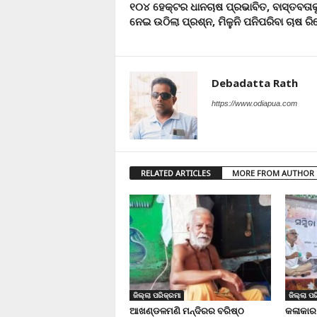
୧୦୪ ହେକ୍ଟର ଧାନଚାଷ ପ୍ରଭାବିତ, ବାସ୍ତବତାକ
ନେଇ ଉଠିଲା ପ୍ରଶ୍ନ, ମିଳୁନି ପନିପରିବା ଚାଷ ରିପ
Debadatta Rath
https://www.odiapua.com
RELATED ARTICLES
MORE FROM AUTHOR
ଜିଲ୍ଲା ପରିକ୍ରମା
ଜିଲ୍ଲା ପର
ଆଖଣ୍ଡଳମଣି ମନ୍ଦିରର ବରିଷ୍ଠ
କଳାକାର