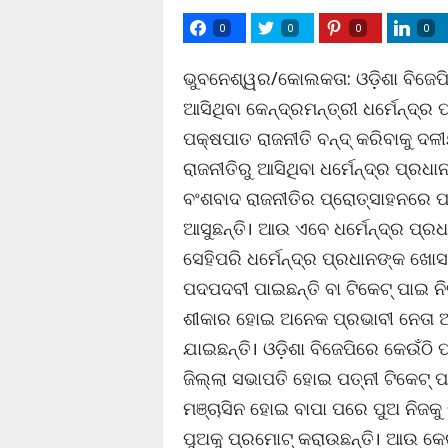
0
0
0
0
ଭୁବନେଶ୍ୱର/କୋଲକତା: ଓଡ଼ିଶା ବିଜେପ
ଆସିଥିବା କେନ୍ଦ୍ରମନ୍ତ୍ରୀ ଧର୍ମେନ୍ଦ
ପକ୍ଷପାତ ରାଜନୀତି ବନ୍ଦ୍ କରିବାକୁ ଦଳ
ରାଜନୀତିରୁ ଆସିଥିବା ଧର୍ମେନ୍ଦ୍ର ପ୍ରଧ
ବଂଶବାଦ ରାଜନୀତିର ପ୍ରୋତ୍ସାହନରେ ପ
ଆସୁଛନ୍ତି। ଆଉ ଏବେ ଧର୍ମେନ୍ଦ୍ର ପ୍ରଧ
ସେହିପରି ଧର୍ମେନ୍ଦ୍ର ପ୍ରଧାନଙ୍କ ଖ
ପଦପଦବୀ ପାଇଛନ୍ତି ବା ଟିକେଟ୍ ପାଇ ନ
ଶୀକାର ହୋଇ ଅନେକ ପ୍ରଭାବୀ ନେତା ଅଥବ
ଯାଇଛନ୍ତି। ଓଡ଼ିଶା ବିଜେପିରେ କେଉଁଠି 
ଜିଲ୍ଲା ସଭାପତି ହୋଇ ପତ୍ନୀ ଟିକେଟ୍ ପ
ମଞ୍ଚାସିନ ହୋଇ ବାପା ପରେ ପୁଅ ନିଜକୁ 
ପୁଅକୁ ପ୍ରମୋଟ୍ କରାଉଛନ୍ତି। ଆଉ କେଉ