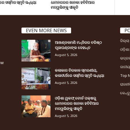
ରେ ସସ୍ମିତା ସ୍ମୃତି ସନ୍ଧ୍ୟା
ଧାମନଗରର ଖାନକା ହବିବିଆର
ମତୱଲିଙ୍କୁ ସୀକୃତି
EVEN MORE NEWS
P
ଜିଲ୍ଲ
ଆଖଣ୍ଡଳମଣି ମନ୍ଦିରର ବରିଷ୍ଠ
ପୂଜାପଣ୍ଡାଙ୍କ ଦେହାନ୍ତ
ଓଡ଼ିଶା
August 5, 2026
ଭଦ୍ର
ew
ଜାତୀ
କଳାକାର ଚିରକାଳ ସ୍ମରଣୀୟ,
କଳାତୀର୍ଥରେ ସସ୍ମିତା ସ୍ମୃତି ସନ୍ଧ୍ୟା
Top 
August 5, 2026
ରାଜନୀତ
କେନ୍ଦ
ଓଡ଼ିଶା ୱକଫ୍ ବୋର୍ଡ ପକ୍ଷରୁ
ଧାମନଗରର ଖାନକା ହବିବିଆର
ମତୱଲିଙ୍କୁ ସୀକୃତି
August 5, 2026