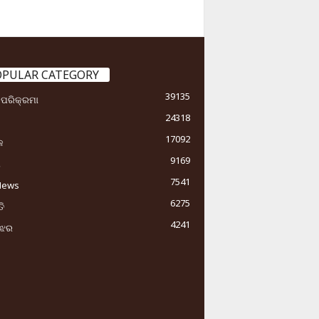
OPULAR CATEGORY
39135
ା ପରିକ୍ରମା
24318
17092
କ
9169
ୟ
7541
News
6275
ି
4241
ୁଝର