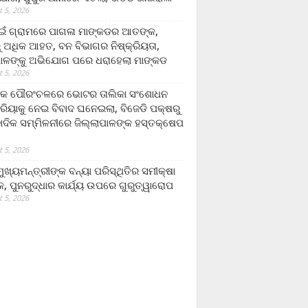
 5, 2026
ଁ ଗ୍ରାମରେ ପାଗଳା ମାଙ୍କଡର ଆତଙ୍କ,
 ଅଧିକ ଆହତ, ବନ ବିଭାଗର ନିଷ୍କ୍ରିୟତା,
ପାଳଙ୍କୁ ଅଭିଯୋଗ ପରେ ଧରାହେଲା ମାଙ୍କଡ
 5, 2026
ରକ ପୌରଂଚଳରେ ଭୋଟର ତାଲିକା ସଂଶୋଧନ
୍ରିୟାକୁ ନେଇ ବିବାଦ ଘନେଇଲା, ବିଜେଡି ପକ୍ଷରୁ
ବାଦିକ ସମ୍ମିଳନୀରେ ଜିଲ୍ଲାପାଳଙ୍କ ହସ୍ତକ୍ଷେପ
 5, 2026
ଖ୍ୟମନ୍ତ୍ରୀଙ୍କ ବନ୍ୟା ପରିସ୍ଥିତିର ସମୀକ୍ଷା
, ପୁନରୁଦ୍ଧାର କାର୍ଯ୍ୟ ଉପରେ ଗୁରୁତ୍ୱାରୋପ
 5, 2026