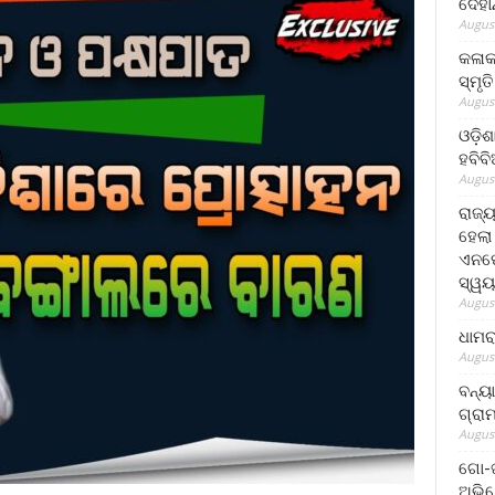
ଦେହା
August
କଳାକ
ସ୍ମୃତ
August
ଓଡ଼ିଶ
ହବିବ
August
ରାଜ୍
ହେଲା
ଏନଫୋ
ସ୍ୱୟ
August
ଧାମର
August
ବନ୍ୟ
ଗ୍ରା
August
ଗୋ-ଖ
ଅଭିଯ