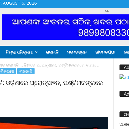
 AUGUST 6, 2026
Ads
ଜିଲ୍ଲା ପରିକ୍ରମା
ରାଜନୀତି
ମନୋରଞ୍ଜନ
ଜୀବନଚର୍ଯ୍ୟା
ଖେ
 ରାଜନୀତି: ଓଡ଼ିଶାରେ ପ୍ରୋତ୍ସାହନ, ପଶ୍ଚିମବଙ୍ଗରେ ବାରଣ ..
Ad
ପରିକ୍ରମା
ରାଜନୀତି
: ଓଡ଼ିଶାରେ ପ୍ରୋତ୍ସାହନ, ପଶ୍ଚିମବଙ୍ଗରେ
Ad
ଖ
ଆଖଣ୍