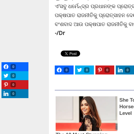
ଏ’ସବୁ ଧର୍ମେନ୍ଦ୍ର ପ୍ରଧାନଙ୍କ ପ୍ରୋତ
ପକ୍ଷପାତ ରାଜନୀତିକୁ ପ୍ରୋତ୍ସାହନ ଦେ
ବଂଶବାଦ ଆଉ ପକ୍ଷପାତ ରାଜନୀତିକୁ ବା
-/Dr
0
0
0
0
0
0
0
0