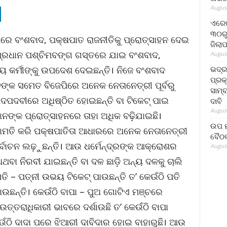
August
ଏରେଇ
୩୦ରୁ
ିରେ ବଂଶବାଦ, ପକ୍ଷପାତ ରାଜନୀତିକୁ ପ୍ରୋତ୍ସାହନ ଦେଇ
ଜିଲା
୍ର ପ୍ରଧାନ ପଶ୍ଚିମବଙ୍ଗ ଗସ୍ତରେ ଯାଇ ବଂଶବାଦ,
August
ଭଦ୍
ୀୟ କର୍ମୀଙ୍କୁ ଉପଦେଶ ଦେଇଛନ୍ତି। ନିଜେ ବଂଶବାଦ
ପ୍ରକ
ାନଙ୍କ ସମେତ ବିଜେପିରେ ଅନେକ ନେତାନେତ୍ରୀ ପୂର୍ବରୁ
ସାମ୍
ଦପଦବୀରେ ଅଧିଷ୍ଠିତ ହୋଇଛନ୍ତି ବା ଟିକେଟ୍ ପାଇ
ଦାବି
August
ାନଙ୍କ ପ୍ରୋତ୍ସାହନରେ ତାହା ଅଧିକ ବଢ଼ିଯାଇଛି।
ଉପ ମୁ
ୋସାମତି କରି ପକ୍ଷପାତିତା ଆଧାରରେ ଅନେକ ନେତାନେତ୍ରୀ
ବୈଠକ
ିର୍ବାଚନ ଲଢ଼ୁଛନ୍ତି। ଆଉ ଧର୍ମେନ୍ଦ୍ରଙ୍କ ଆକ୍ରୋଶର
August
ା ନିରବୀ ଯାଇଛନ୍ତି ବା ଦଳ ଛାଡ଼ି ଅନ୍ୟ ଦଳକୁ ଚାଲି
ପତି – ପତ୍ନୀ ଉଭୟ ଟିକେଟ୍ ପାଉଛନ୍ତି ତ’ କେଉଁଠି ପତି
ାଉଛନ୍ତି। କେଉଁଠି ବାପା – ପୁଅ ଗୋଟିଏ ମଞ୍ଚରେ
ଉତ୍ତରାଧିକାରୀ ଭାବରେ ଦର୍ଶାଉଛି ତ’ କେଉଁଠି ବାପା
ଁଠି ଦାଦା ପରେ ଝିଆରୀ ଦାବିଦାର ହୋଇ ବାହାରୁଛି। ଆଉ