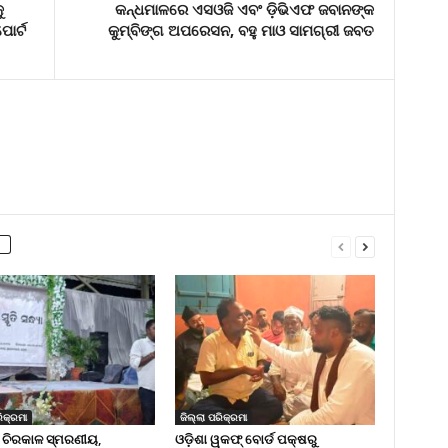
ୁ
କନ୍ଧମାଳରେ ଏସଓଜି ଏବଂ ଡ଼ିଭିଏଫ ଜବାନଙ୍କ
ୋର୍ଟ
କୁମ୍ବିଙ୍ଗ ଅପରେସନ, ବହୁ ମାଓ ସାମଗ୍ରୀ ଜବତ
ିକ୍ରମା
ଜିଲ୍ଲା ପରିକ୍ରମା
 ଚିରକାଳ ସ୍ମରଣୀୟ,
ଓଡ଼ିଶା ୱକଫ୍ ବୋର୍ଡ ପକ୍ଷରୁ