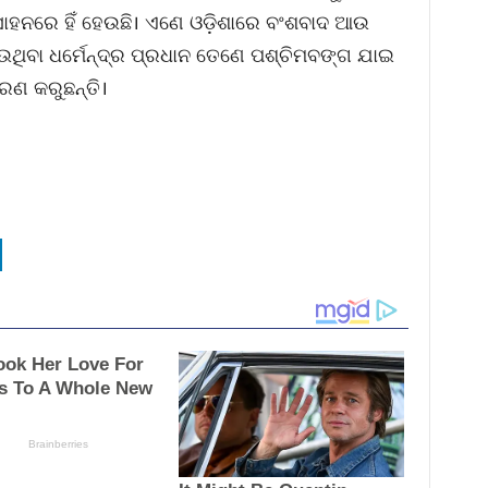
୍ସାହନରେ ହିଁ ହେଉଛି। ଏଣେ ଓଡ଼ିଶାରେ ବଂଶବାଦ ଆଉ
ଉଥିବା ଧର୍ମେନ୍ଦ୍ର ପ୍ରଧାନ ତେଣେ ପଶ୍ଚିମବଙ୍ଗ ଯାଇ
ରଣ କରୁଛନ୍ତି।