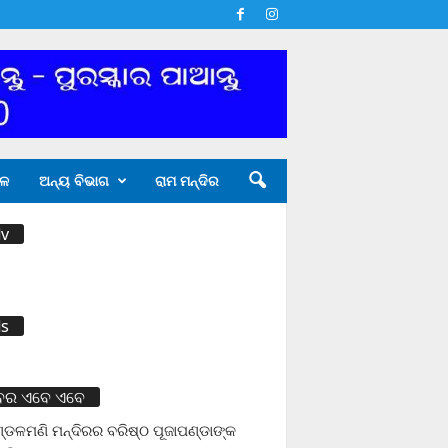
ଳ
ଅନ୍ୟ ବିଭାଗ
ରାମ ମନ୍ଦିର
v
s
ବର ଏବେ ଏବେ
ଡଳମଣି ମନ୍ଦିରର ବରିଷ୍ଠ ପୂଜାପଣ୍ଡାଙ୍କ