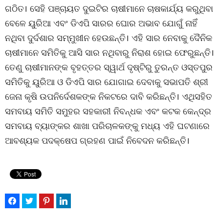
ଗଠିତ। ସେହି ପଞ୍ଚାୟତ ଦୁଇଟିର ଚାଷୀମାନେ ଚାଷକାର୍ଯ୍ୟ କରୁଥିବା
ବେଳେ ୟୁରିଆ ଏବଂ ଡିଏପି ସାରର ଘୋର ଅଭାବ ଯୋଗୁଁ ନାହିଁ
ନଥିବା ଦୁର୍ଦଶାର ସମ୍ମୁଖୀନ ହେଉଛନ୍ତି। ଏହି ସାର ନେବାକୁ ଦୈନିକ
ଚାଷୀମାନେ ସମିତିକୁ ଆସି ସାର ନଥିବାରୁ ନିରାଶ ହୋଇ ଫେରୁଛନ୍ତି।
ତେଣୁ ଚାଷୀମାନଙ୍କ ବୃହତ୍ତର ସ୍ୱାର୍ଥ ଦୃଷ୍ଟିରୁ ତୁରନ୍ତ ଓସ୍ତପୁର
ସମିତିକୁ ୟୁରିଆ ଓ ଡିଏପି ସାର ଯୋଗାଇ ଦେବାକୁ ସଭାପତି ଶ୍ରୀ
ଜେନା କୃଷି ଉପନିର୍ଦେଶକଙ୍କ ନିକଟରେ ଦାବି କରିଛନ୍ତି। ଏଥିସହିତ
ସମବାୟ ସମିତି ସମୁହର ସହକାରୀ ନିବନ୍ଧକ ଏବଂ କଟକ କେନ୍ଦ୍ର
ସମବାୟ ବ୍ୟାଙ୍କର ଶାଖା ପରିଚାଳକଙ୍କୁ ମଧ୍ୟ ଏହି ଘଟଣାରେ
ଆବଶ୍ୟକ ପଦକ୍ଷେପ ଗ୍ରହଣ ପାଇଁ ନିବେଦନ କରିଛନ୍ତି।