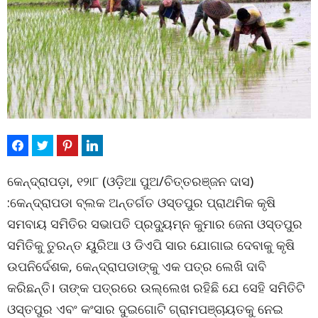
କେନ୍ଦ୍ରାପଡ଼ା, ୧୨ା୮ (ଓଡ଼ିଆ ପୁଅ/ଚିତ୍ତରଞ୍ଜନ ଦାସ)
:କେନ୍ଦ୍ରାପଡା ବ୍ଲକ ଅନ୍ତର୍ଗତ ଓସ୍ତପୁର ପ୍ରାଥମିକ କୃଷି
ସମବାୟ ସମିତିର ସଭାପତି ପ୍ରଦ୍ୟୁମ୍ନ କୁମାର ଜେନା ଓସ୍ତପୁର
ସମିତିକୁ ତୁରନ୍ତ ୟୁରିଆ ଓ ଡିଏପି ସାର ଯୋଗାଇ ଦେବାକୁ କୃଷି
ଉପନିର୍ଦେଶକ, କେନ୍ଦ୍ରାପଡାଙ୍କୁ ଏକ ପତ୍ର ଲେଖି ଦାବି
କରିଛନ୍ତି। ତାଙ୍କ ପତ୍ରରେ ଉଲ୍ଲେଖ ରହିଛି ଯେ ସେହି ସମିତିଟି
ଓସ୍ତପୁର ଏବଂ କଂସାର ଦୁଇଗୋଟି ଗ୍ରାମପଞ୍ଚାୟତକୁ ନେଇ