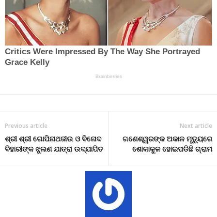
Previous article
Next article
ଶ୍ରୀ ଶ୍ରୀ ଗୋପିନାଥଜୀଉ ଓ ବିନୋଦ
ଗଣେଶ୍ୱରଙ୍କ ଅକାଳ ମୃତ୍ୟୁରେ
ବିହାରୀଙ୍କ ଝୁଲଣ ଯାତ୍ରା ଉଦ୍‌ଯାପିତ
ଶୋକାକୁଳ ହୋଇପଡିଛି ଗ୍ରାମ