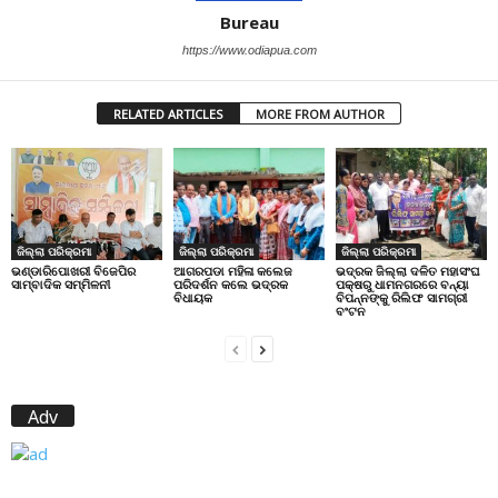
Bureau
https://www.odiapua.com
RELATED ARTICLES
MORE FROM AUTHOR
ଜିଲ୍ଲା ପରିକ୍ରମା
ଜିଲ୍ଲା ପରିକ୍ରମା
ଜିଲ୍ଲା ପରିକ୍ରମା
ଭଣ୍ଡାରିପୋଖରୀ ବିଜେପିର
ଆଗରପଡା ମହିଳା କଲେଜ
ଭଦ୍ରକ ଜିଲ୍ଲା ଦଳିତ ମହାସଂଘ
ସାମ୍ବାଦିକ ସମ୍ମିଳନୀ
ପରିଦର୍ଶନ କଲେ ଭଦ୍ରକ
ପକ୍ଷରୁ ଧାମନଗରରେ ବନ୍ୟା
ବିଧାୟକ
ବିପନ୍ନଙ୍କୁ ରିଲିଫ ସାମଗ୍ରୀ
ବଂଟନ
Adv