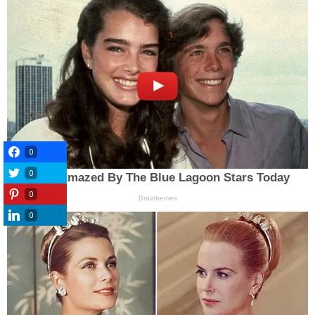
0
0
0
0