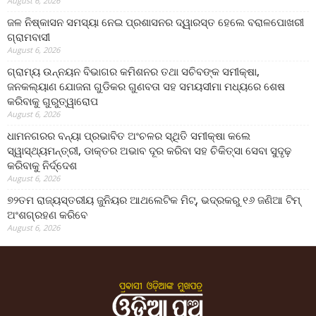
August 6, 2026
ଜଳ ନିଷ୍କାସନ ସମସ୍ୟା ନେଇ ପ୍ରଶାସନର ଦ୍ୱାରସ୍ତ ହେଲେ ବରାଳପୋଖରୀ
ଗ୍ରାମବାସୀ
August 6, 2026
ଗ୍ରାମ୍ୟ ଉନ୍ନୟନ ବିଭାଗର କମିଶନର ତଥା ସଚିବଙ୍କ ସମୀକ୍ଷା,
ଜନକଲ୍ୟାଣ ଯୋଜନା ଗୁଡିକର ଗୁଣବତା ସହ ସମୟସୀମା ମଧ୍ୟରେ ଶେଷ
କରିବାକୁ ଗୁରୁତ୍ୱାରୋପ
August 6, 2026
ଧାମନଗରର ବନ୍ୟା ପ୍ରଭାବିତ ଅଂଚଳର ସ୍ଥିତି ସମୀକ୍ଷା କଲେ
ସ୍ୱାସ୍ଥ୍ୟମନ୍ତ୍ରୀ, ଡାକ୍ତର ଅଭାବ ଦୂର କରିବା ସହ ଚିକିତ୍ସା ସେବା ସୁଦୃଢ଼
କରିବାକୁ ନିର୍ଦ୍ଦେଶ
August 6, 2026
୭୨ତମ ରାଜ୍ୟସ୍ତରୀୟ ଜୁନିୟର ଆଥଲେଟିକ ମିଟ୍‌, ଭଦ୍ରକରୁ ୧୬ ଜଣିଆ ଟିମ୍
ଅଂଶଗ୍ରହଣ କରିବେ
August 6, 2026