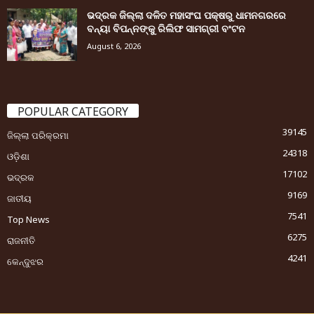
ଭଦ୍ରକ ଜିଲ୍ଲା ଦଳିତ ମହାସଂଘ ପକ୍ଷରୁ ଧାମନଗରରେ
ବନ୍ୟା ବିପନ୍ନଙ୍କୁ ରିଲିଫ ସାମଗ୍ରୀ ବଂଟନ
August 6, 2026
POPULAR CATEGORY
39145
ଜିଲ୍ଲା ପରିକ୍ରମା
24318
ଓଡ଼ିଶା
17102
ଭଦ୍ରକ
9169
ଜାତୀୟ
7541
Top News
6275
ରାଜନୀତି
4241
କେନ୍ଦୁଝର