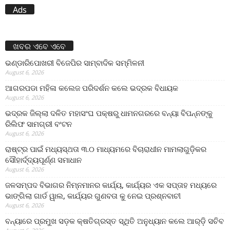
Ads
ଖବର ଏବେ ଏବେ
ଭଣ୍ଡାରିପୋଖରୀ ବିଜେପିର ସାମ୍ବାଦିକ ସମ୍ମିଳନୀ
August 6, 2026
ଆଗରପଡା ମହିଳା କଲେଜ ପରିଦର୍ଶନ କଲେ ଭଦ୍ରକ ବିଧାୟକ
August 6, 2026
ଭଦ୍ରକ ଜିଲ୍ଲା ଦଳିତ ମହାସଂଘ ପକ୍ଷରୁ ଧାମନଗରରେ ବନ୍ୟା ବିପନ୍ନଙ୍କୁ
ରିଲିଫ ସାମଗ୍ରୀ ବଂଟନ
August 6, 2026
ରାଷ୍ଟ୍ର ପାଇଁ ମଧ୍ୟସ୍ଥତା ୩.୦ ମାଧ୍ୟମରେ ବିଚାରାଧୀନ ମାମଲାଗୁଡ଼ିକର
ସୌହାର୍ଦ୍ଦ୍ୟପୂର୍ଣ୍ଣ ସମାଧାନ
August 6, 2026
ଜଳସମ୍ପଦ ବିଭାଗର ନିମ୍ନମାନର କାର୍ଯ୍ୟ, କାର୍ଯ୍ୟର ଏକ ସପ୍ତାହ ମଧ୍ୟରେ
ଭାଙ୍ଗିଲା ଗାର୍ଡ ୱାଲ, କାର୍ଯ୍ୟର ଗୁଣବତା କୁ ନେଇ ପ୍ରଶ୍ନବାଚୀ
August 6, 2026
ବନ୍ୟାରେ ପ୍ରମୁଖ ସଡ଼କ କ୍ଷତିଗ୍ରସ୍ତ ସ୍ଥିତି ଅନୁଧ୍ୟାନ କଲେ ଆର୍‌ଡ଼ି ସଚିବ