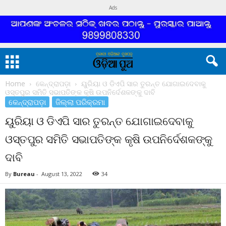
Ads
Home
କେନ୍ଦ୍ରାପଡ଼ା
ୟୁରିୟା ଓ ଡିଏପି ସାର ତୁରନ୍ତ ଯୋଗାଇଦେବାକୁ
ଓସ୍ତପୁର ସମିତି ସଭାପତିଙ୍କ କୃଷି ଉପନିର୍ଦେଶକଙ୍କୁ ଦାବି
କେନ୍ଦ୍ରାପଡ଼ା
ଜିଲ୍ଲା ପରିକ୍ରମା
ୟୁରିୟା ଓ ଡିଏପି ସାର ତୁରନ୍ତ ଯୋଗାଇଦେବାକୁ
ଓସ୍ତପୁର ସମିତି ସଭାପତିଙ୍କ କୃଷି ଉପନିର୍ଦେଶକଙ୍କୁ
ଦାବି
By
Bureau
-
August 13, 2022
34