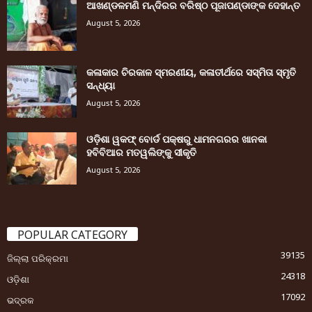
ଆଖଣ୍ଡଳମଣି ମନ୍ଦିରର ବରିଷ୍ଠ ପୂଜାପଣ୍ଡାଙ୍କ ଦେହାନ୍ତ
August 5, 2026
କଳାକାର ଚିରକାଳ ସ୍ମରଣୀୟ, କଳାତୀର୍ଥରେ ସସ୍ମିତା ସ୍ମୃତି
ସନ୍ଧ୍ୟା
August 5, 2026
ଓଡ଼ିଶା ୱକଫ୍ ବୋର୍ଡ ପକ୍ଷରୁ ଧାମନଗରର ଖାନକା
ହବିବିଆର ମତୱଲିଙ୍କୁ ସୀକୃତି
August 5, 2026
POPULAR CATEGORY
39135
ଜିଲ୍ଲା ପରିକ୍ରମା
24318
ଓଡ଼ିଶା
17092
ଭଦ୍ରକ