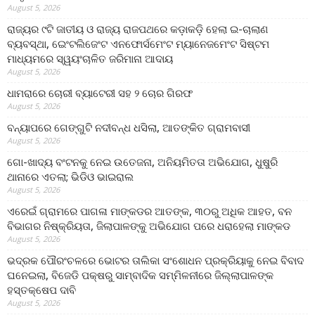
August 5, 2026
ରାଜ୍ୟର ୯ଟି ଜାତୀୟ ଓ ରାଜ୍ୟ ରାଜପଥରେ କଡ଼ାକଡ଼ି ହେଲା ଇ-ଚାଲାଣ
ବ୍ୟବସ୍ଥା, ଇେଂଟଲିଜେଂଟ ଏନଫୋର୍ସମେଂଟ ମ୍ୟାନେଜମେଂଟ ସିଷ୍ଟମ
ମାଧ୍ୟମରେ ସ୍ୱୟଂଚାଳିତ ଜରିମାନା ଆଦାୟ
August 5, 2026
ଧାମରାରେ ଚୋରୀ ବ୍ୟାଟେରୀ ସହ ୨ ଚୋର ଗିରଫ
August 5, 2026
ବନ୍ୟାପରେ ଗେଙ୍ଗୁଟି ନଦୀବନ୍ଧ ଧସିଲା, ଆତଙ୍କିତ ଗ୍ରାମବାସୀ
August 5, 2026
ଗୋ-ଖାଦ୍ୟ ବଂଟନକୁ ନେଇ ଉତେଜନା, ଅନିୟମିତତା ଅଭିଯୋଗ, ଧୁଷୁରି
ଥାନାରେ ଏତଲା; ଭିଡିଓ ଭାଇରାଲ
August 5, 2026
ଏରେଇଁ ଗ୍ରାମରେ ପାଗଳା ମାଙ୍କଡର ଆତଙ୍କ, ୩୦ରୁ ଅଧିକ ଆହତ, ବନ
ବିଭାଗର ନିଷ୍କ୍ରିୟତା, ଜିଲାପାଳଙ୍କୁ ଅଭିଯୋଗ ପରେ ଧରାହେଲା ମାଙ୍କଡ
August 5, 2026
ଭଦ୍ରକ ପୌରଂଚଳରେ ଭୋଟର ତାଲିକା ସଂଶୋଧନ ପ୍ରକ୍ରିୟାକୁ ନେଇ ବିବାଦ
ଘନେଇଲା, ବିଜେଡି ପକ୍ଷରୁ ସାମ୍ବାଦିକ ସମ୍ମିଳନୀରେ ଜିଲ୍ଲାପାଳଙ୍କ
ହସ୍ତକ୍ଷେପ ଦାବି
August 5, 2026