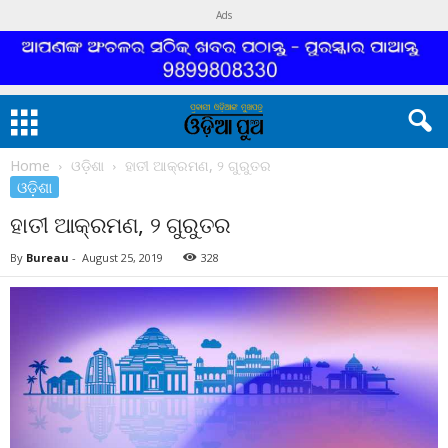
Ads
Home
ଓଡ଼ିଶା
ହାତୀ ଆକ୍ରମଣ, ୨ ଗୁରୁତର
ଓଡ଼ିଶା
ହାତୀ ଆକ୍ରମଣ, ୨ ଗୁରୁତର
By
Bureau
-
August 25, 2019
328