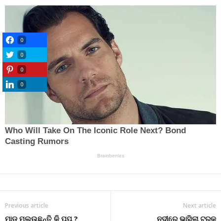
0
0
0
0
Previous article
Next article
ମାଡ଼ ମୂଲଉଛନ୍ତି କି ପପୁ ?
ନଦୀରେ ଭାସିଲା ଟ୍ରକ