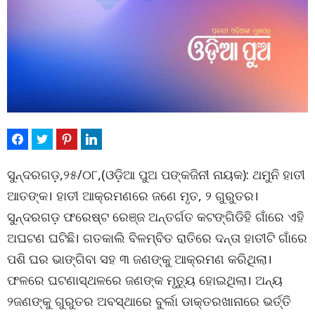
ସୁନ୍ଦରଗଡ଼,୨୫/୦୮,(ଓଡ଼ିଆ ପୁଅ ପଙ୍କଜିନୀ ନାୟକ): ଥମୁନି ହାତୀ
ଆତଙ୍କ। ହାତୀ ଆକ୍ରମଣରେ ଜଣେ ମୃତ, ୨ ଗୁରୁତର।
ସୁନ୍ଦରଗଡ଼ ଫରେଷ୍ଟ ରେଞ୍ଜ ଅନ୍ତର୍ଗତ କଟଙ୍ଗିଡିହି ଗାଁରେ ଏହି
ଅଘଟଣ ଘଟିଛି। ଗତକାଲି ବିଳମ୍ବିତ ରାତିରେ ଦନ୍ତା ହାତୀଟି ଗାଁରେ
ପଶି ଘର ଭାଙ୍ଗିବା ସହ ୩ ଜଣଙ୍କୁ ଆକ୍ରମଣ କରିଥିଲା।
ଫଳରେ ଘଟଣାସ୍ଥଳରେ ଜଣଙ୍କ ମୃତ୍ୟୁ ହୋଇଥିଲା। ଅନ୍ୟ
୨ଜଣଙ୍କୁ ଗୁରୁତର ଅବସ୍ଥାରେ ବୁର୍ଲା ଡାକ୍ତରଖାନାରେ ଭର୍ତ୍ତି