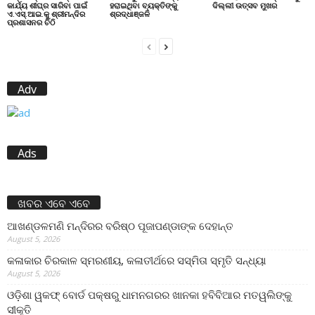
କାର୍ଯ୍ୟ ଶୀଘ୍ର ସାରିବା ପାଇଁ
ହରାଇଥିବା ବ୍ୟକ୍ତିଙ୍କୁ
ଦିଲ୍ଲୀ ଉତ୍ସବ ମୁଖର
ଏ.ଏସ୍.ଆଇ.କୁ ଶ୍ରୀମନ୍ଦିର
ଶ୍ରଦ୍ଧାଞ୍ଜଳି
ପ୍ରଶାସନର ଚିଠି
Adv
Ads
ଖବର ଏବେ ଏବେ
ଆଖଣ୍ଡଳମଣି ମନ୍ଦିରର ବରିଷ୍ଠ ପୂଜାପଣ୍ଡାଙ୍କ ଦେହାନ୍ତ
August 5, 2026
କଳାକାର ଚିରକାଳ ସ୍ମରଣୀୟ, କଳାତୀର୍ଥରେ ସସ୍ମିତା ସ୍ମୃତି ସନ୍ଧ୍ୟା
August 5, 2026
ଓଡ଼ିଶା ୱକଫ୍ ବୋର୍ଡ ପକ୍ଷରୁ ଧାମନଗରର ଖାନକା ହବିବିଆର ମତୱଲିଙ୍କୁ
ସୀକୃତି