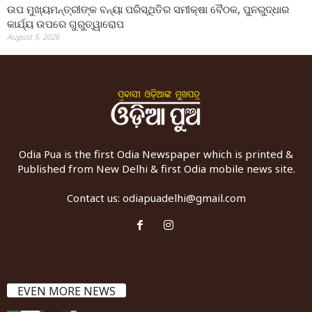
ଉପ ମୁଖ୍ୟମନ୍ତ୍ରୀଙ୍କ ବନ୍ୟା ପରିସ୍ଥିତିର ସମୀକ୍ଷା ବୈଠକ, ପୁନରୁଦ୍ଧାର
କାର୍ଯ୍ୟ ଉପରେ ଗୁରୁତ୍ୱାରୋପ
August 5, 2026
Odia Pua is the first Odia Newspaper which is printed &
Published from New Delhi & first Odia mobile news site.
Contact us:
odiapuadelhi@gmail.com
EVEN MORE NEWS