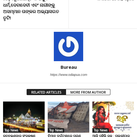
ଧର୍ମ,ଦେବାଦେବୀ ଏବଂ ନାରୀଙ୍କୁ
ଅସମ୍ମାନ ତାଙ୍କର ଅଭ୍ୟାସଗତ
ତୃଟି!
Bureau
https://www.odiapua.com
RELATED ARTICLES
MORE FROM AUTHOR
Top News
Top News
Top News
ରତ୍ନଭଣ୍ଡାର ସଂରକ୍ଷଣ
ବିମାନ ଦୁର୍ଘଟଣାରେ ପ୍ରାଣ
ଆଜି ପହିଲି ରଜ : ପଲ୍ଲୀଠାରୁ