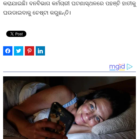
କରାଯାଇଛି। ବନବିଭାଗ କର୍ମଚାରୀ ଘଟଣାସ୍ଥଳରେ ପହଞ୍ଚି ହାତୀକୁ
ଘଉଡାଇବାକୁ ଚେଷ୍ଟା କରୁଛନ୍ତି।