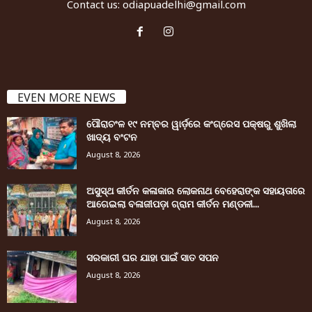
Contact us:
odiapuadelhi@gmail.com
EVEN MORE NEWS
ପୌରାଚଂଳ ୧୯ ନମ୍ବର ୱାର୍ଡ଼ରେ କଂଗ୍ରେସ ପକ୍ଷରୁ ଶୁଖିଲା
ଖାଦ୍ୟ ବଂଟନ
August 8, 2026
ଅସୁସ୍ଥ କୀର୍ତନ କଳାକାର ଲୋକନାଥ ବେହେରାଙ୍କ ସହାୟତାରେ
ଆଗେଇଲା ବଳାଜୀପଡ଼ା ଗ୍ରାମ କୀର୍ତନ ମଣ୍ଡଳୀ...
August 8, 2026
ସରକାରୀ ଘର ଯାହା ପାଇଁ ସାତ ସପନ
August 8, 2026