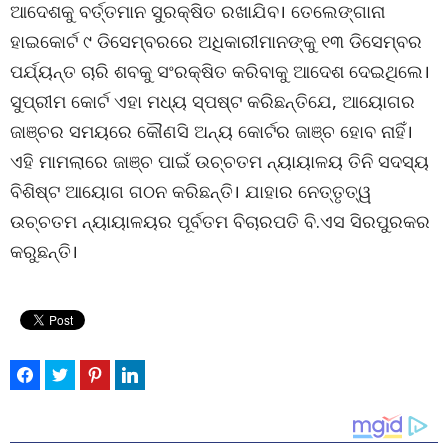
ଆଦେଶକୁ ବର୍ତ୍ତମାନ ସୁରକ୍ଷିତ ରଖାଯିବ। ତେଲେଙ୍ଗାନା
ହାଇକୋର୍ଟ ୯ ଡିସେମ୍ବରରେ ଅଧିକାରୀମାନଙ୍କୁ ୧୩ ଡିସେମ୍ବର
ପର୍ଯ୍ୟନ୍ତ ଚାରି ଶବକୁ ସଂରକ୍ଷିତ କରିବାକୁ ଆଦେଶ ଦେଇଥିଲେ।
ସୁପ୍ରୀମ କୋର୍ଟ ଏହା ମଧ୍ୟ ସ୍ପଷ୍ଟ କରିଛନ୍ତିଯେ, ଆୟୋଗର
ଜାଞ୍ଚର ସମୟରେ କୌଣସି ଅନ୍ୟ କୋର୍ଟର ଜାଞ୍ଚ ହୋବ ନାହିଁ।
ଏହି ମାମଲାରେ ଜାଞ୍ଚ ପାଇଁ ଉଚ୍ଚତମ ନ୍ୟାୟାଳୟ ତିନି ସଦସ୍ୟ
ବିଶିଷ୍ଟ ଆୟୋଗ ଗଠନ କରିଛନ୍ତି। ଯାହାର ନେତ୍ତୃତ୍ୱ
ଉଚ୍ଚତମ ନ୍ୟାୟାଳୟର ପୂର୍ବତମ ବିଚାରପତି ବି.ଏସ ସିରପୁରକର
କରୁଛନ୍ତି।