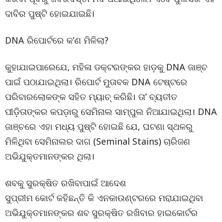
ଦାବିର ପୁଷ୍ଟି ହୋଇଯାଇଛି।
DNA ରିପୋର୍ଟରେ କ’ଣ ମିଳିଲା?
କୁହାଯାଇପାରେଯେ, ମହିଳା ଡକ୍ଟରଙ୍କର ହାଡ଼କୁ DNA ଜାଞ୍ଚ
ପାଇଁ ପଠାଯାଇଥିଲା। ରିପୋର୍ଟ ମୁତାବକ DNA ଟେଷ୍ଟରେ
ପରିବାରଲୋକଙ୍କ ସହିତ ମ୍ୟାଚ୍ କରିଛି। ତା’ ବ୍ୟତୀତ
ପୀଡ଼ିତାଙ୍କର କପଡ଼ାରୁ ସେମିନାଲ ସାମ୍ପୁଲ ନିଆଯାଇଥିଲା। DNA
ଜାଞ୍ଚରେ ଏହା ମଧ୍ୟ ପୁଷ୍ଟି ହୋଇଛି ଯେ, ଘଟଣା ସ୍ଥଳରୁ
ମିଳିଥିବା ସେମିନାଲର ଦାଗ (Seminal Stains) ଚାରିଜଣ
ଅଭିଯୁକ୍ତମାନଙ୍କର ଥିଲା।
ଶବକୁ ସୁରକ୍ଷିତ ରଖିବାପାଇଁ ଆଦେଶ
ସୁପ୍ରୀମ କୋର୍ଟ କହିଛନ୍ତି କି ଏନକାଉଣ୍ଟରରେ ମରାଯାଇଥିବା
ଅଭିଯୁକ୍ତମାନଙ୍କର ଶବ ସୁରକ୍ଷିତ ରଖିବାର ହାଇକୋର୍ଟର