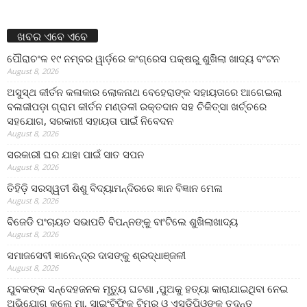
ଖବର ଏବେ ଏବେ
ପୌରାଚଂଳ ୧୯ ନମ୍ବର ୱାର୍ଡ଼ରେ କଂଗ୍ରେସ ପକ୍ଷରୁ ଶୁଖିଲା ଖାଦ୍ୟ ବଂଟନ
August 8, 2026
ଅସୁସ୍ଥ କୀର୍ତନ କଳାକାର ଲୋକନାଥ ବେହେରାଙ୍କ ସହାୟତାରେ ଆଗେଇଲା
ବଳାଜୀପଡ଼ା ଗ୍ରାମ କୀର୍ତନ ମଣ୍ଡଳୀ ରକ୍ତଦାନ ସହ ଚିକିତ୍ସା ଖର୍ଚ୍ଚରେ
ସହଯୋଗ, ସରକାରୀ ସହାୟତା ପାଇଁ ନିବେଦନ
August 8, 2026
ସରକାରୀ ଘର ଯାହା ପାଇଁ ସାତ ସପନ
August 8, 2026
ତିହିଡି଼ ସରସ୍ୱତୀ ଶିଶୁ ବିଦ୍ୟାମନ୍ଦିରରେ ଜ୍ଞାନ ବିଜ୍ଞାନ ମେଳା
August 8, 2026
ବିଜେଡି ପଂଚାୟତ ସଭାପତି ବିପନ୍ନଙ୍କୁ ବାଂଟିଲେ ଶୁଖିଲାଖାଦ୍ୟ
August 8, 2026
ସମାଜସେବୀ ଜ୍ଞାନେନ୍ଦ୍ର ଦାସଙ୍କୁ ଶ୍ରଦ୍ଧାଞ୍ଜଳୀ
August 8, 2026
ଯୁବକଙ୍କ ସନ୍ଦେହଜନକ ମୃତ୍ୟୁ ଘଟଣା ,ପୁଅକୁ ହତ୍ୟା କାରାଯାଇଥିବା ନେଇ
ଅଭିଯୋଗ କଲେ ମା, ସାଇଂଟିଫିକ ଟିମର ଓ ଏସଡ଼ିପିଓଙ୍କ ତଦନ୍ତ