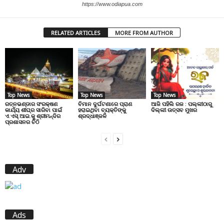
https://www.odiapua.com
RELATED ARTICLES
MORE FROM AUTHOR
Top News
Top News
Top News
ରତ୍ନଭଣ୍ଡାର ସଂରକ୍ଷଣ
ବିମାନ ଦୁର୍ଘଟଣାରେ ପ୍ରାଣ
ଆଜି ପହିଲି ରଜ : ପଲ୍ଲୀଠାରୁ
କାର୍ଯ୍ୟ ଶୀଘ୍ର ସାରିବା ପାଇଁ
ହରାଇଥିବା ବ୍ୟକ୍ତିଙ୍କୁ
ଦିଲ୍ଲୀ ଉତ୍ସବ ମୁଖର
ଏ.ଏସ୍.ଆଇ.କୁ ଶ୍ରୀମନ୍ଦିର
ଶ୍ରଦ୍ଧାଞ୍ଜଳି
ପ୍ରଶାସନର ଚିଠି
Adv
Ads