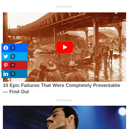
0
0
0
0