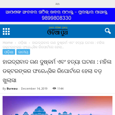
Ads
Home
ଓଡ଼ିଶା
ହାଇଦ୍ରାବାଦ ଗଣ ଦୁଷ୍କର୍ମ ଏବଂ ହତ୍ୟା ଘଟଣା : ମହିଳା
ଡକ୍ଟରଙ୍କର ଫରେନ୍ସିକ ରିପୋର୍ଟରେ ହେଲା...
ଓଡ଼ିଶା
ଜାତୀୟ
ହାଇଦ୍ରାବାଦ ଗଣ ଦୁଷ୍କର୍ମ ଏବଂ ହତ୍ୟା ଘଟଣା : ମହିଳା
ଡକ୍ଟରଙ୍କର ଫରେନ୍ସିକ ରିପୋର୍ଟରେ ହେଲା ବଡ଼
ଖୁଲାସା
By
Bureau
-
December 14, 2019
1144