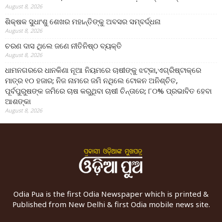
August 8, 2026
ଶିକ୍ଷକ ସୁଧାଂଶୁ ଶେଖର ମହାନ୍ତିଙ୍କୁ ଅବସର ସମ୍ବର୍ଦ୍ଧନା
August 8, 2026
ଚରଣ ଦାସ ଥିଲେ ଜଣେ ନୀତିନିଷ୍ଠ ବ୍ୟକ୍ତି
August 8, 2026
ଧାମନଗରରେ ଧାନକିଣା ନୂଆ ନିୟମରେ ଚାଷୀଙ୍କୁ ଝଟ୍‌କା,ଏଗ୍ରିଷ୍ଟାକ୍‌ରେ
ମାତ୍ର ୧୦ ହଜାର; ନିଜ ନାମରେ ଜମି ନଥିଲେ ଟୋକନ ଅନିଶ୍ଚିତ,
ପୂର୍ବପୁରୁଷଙ୍କ ଜମିରେ ଚାଷ କରୁଥିବା ଚାଷୀ ଚିନ୍ତାରେ; ୮୦% ପ୍ରଭାବିତ ହେବା
ଆଶଙ୍କା
August 8, 2026
Odia Pua is the first Odia Newspaper which is printed &
Published from New Delhi & first Odia mobile news site.