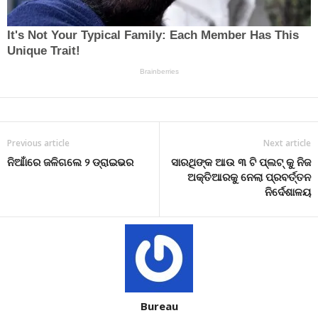
Previous article
Next article
ନିଆାଁରେ ଜଳିଗଲେ ୨ ଡ୍ରାଇଭର
ସାରଥିଙ୍କ ଆଉ ୩ ଟି ପ୍ଲଟ୍ କୁ ନିଜ
ଅକ୍ତିଆରକୁ ନେଲା ପ୍ରବର୍ତ୍ତନ
ନିର୍ଦେଶାଳୟ
Bureau