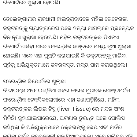
ରିପୋର୍ଟରେ ଖୁଲାସା ହୋଇଛି।
ତେଲେଙ୍ଗାନାର ରାଜଧାନୀ ହାଇଦ୍ରାବାଦରେ ମହିଳା ଭେଟେନାରୀ
ଡକ୍ଟରଙ୍କୁ ଗ୍ୟାଙ୍ଗରେପ ପରେ ହତ୍ୟା ମାମଲାରେ ପ୍ରତ୍ୟେକ
ଦିନ ନୂଆ ଖୁଲାସା ହେଉଅଛି। ମହିଳା ଡକ୍ଟରଙ୍କର ଡିଏନଏ
ରିପୋର୍ଟ ଆସିବା ପରେ ଫରେନ୍ସିକ ଜାଞ୍ଚରେ ମଧ୍ୟ ନୂଆ ଖୁଲାସା
ହୋଇଛି। ଏବେ ଏହା ପୁଷ୍ଟି କରାଯାଇଛି କି ଡକ୍ଟରଙ୍କୁ ମାରିବା
ପୂର୍ବରୁ ଅଭିଯୁକ୍ତମାନେ ଜବରଦସ୍ତୀ ମଦ୍ୟ ପାନ କରାଇଥିଲେ।
ଫରେନ୍ସିକ ରିପୋର୍ଟରେ ଖୁଲାସା
ଦି ଟାଇମ୍ସ ଅଫ ଇଣ୍ଡିଆ ଖବର କାଗଜ ମୁତାବକ ପୋଷ୍ଟମର୍ଟମ
ଫରେନ୍ସିକ ଟେକ୍ସିକଲୋଜୀରେ ଏହା ଜଣାପଡ଼ିଛିଯେ, ମହିଳା
ଡକ୍ଟରଙ୍କର ଲିଭର ଟିସୁ (liver Tissue) ରେ ମଦର ଅଂଶ
ମିଳିଛି। କୁହାଯାଇପାରେଯେ, ଘଟଣାର ତୁରନ୍ତ ପରେ ପୋଲିସ
କହିଥିଲା କି ଅଭିଯୁକ୍ତମାନେ ଡକ୍ଟରଙ୍କୁ ରେପ ଏବଂ ମର୍ଡର
କରିବା ପୂର୍ବରୁ ଜବରଦସ୍ତୀ ମଦ ପିଆଇଥିଲେ। ଏବେ ପୁଲିସର ଏହି