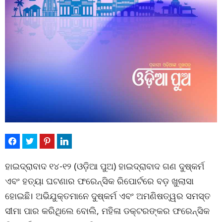
ହାଇଦ୍ରାବାଦ ୧୪-୧୨ (ଓଡ଼ିଆ ପୁଅ) ହାଇଦ୍ରାବାଦ ଗଣ ଦୁଷ୍କର୍ମ
ଏବଂ ହତ୍ୟା ଘଟଣାର ଫରେନ୍ସିକ ରିପୋର୍ଟରେ ବଡ଼ ଖୁଲାସା
ହୋଇଛି। ଅଭିଯୁକ୍ତମାନେ ଦୁଷ୍କର୍ମ ଏବଂ ଅମଣିଷତ୍ୱର ସମସ୍ତ
ସୀମା ପାର କରିଥିଲେ ବୋଲି, ମହିଳା ଡକ୍ଟରଙ୍କର ଫରେନ୍ସିକ