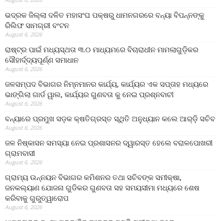
ଭଦ୍ରକ ଜିଲ୍ଲା ଦଳିତ ମହାସଂଘ ପକ୍ଷରୁ ଧାମନଗରରେ ବନ୍ୟା ବିପନ୍ନଙ୍କୁ
ରିଲିଫ ସାମଗ୍ରୀ ବଂଟନ
August 6, 2026
ରାଷ୍ଟ୍ର ପାଇଁ ମଧ୍ୟସ୍ଥତା ୩.୦ ମାଧ୍ୟମରେ ବିଚାରାଧୀନ ମାମଲାଗୁଡ଼ିକର
ସୌହାର୍ଦ୍ଦ୍ୟପୂର୍ଣ୍ଣ ସମାଧାନ
August 6, 2026
ଜଳସମ୍ପଦ ବିଭାଗର ନିମ୍ନମାନର କାର୍ଯ୍ୟ, କାର୍ଯ୍ୟର ଏକ ସପ୍ତାହ ମଧ୍ୟରେ
ଭାଙ୍ଗିଲା ଗାର୍ଡ ୱାଲ, କାର୍ଯ୍ୟର ଗୁଣବତା କୁ ନେଇ ପ୍ରଶ୍ନବାଚୀ
August 6, 2026
ବନ୍ୟାରେ ପ୍ରମୁଖ ସଡ଼କ କ୍ଷତିଗ୍ରସ୍ତ ସ୍ଥିତି ଅନୁଧ୍ୟାନ କଲେ ଆର୍‌ଡ଼ି ସଚିବ
August 6, 2026
ଜଳ ନିଷ୍କାସନ ସମସ୍ୟା ନେଇ ପ୍ରଶାସନର ଦ୍ୱାରସ୍ତ ହେଲେ ବରାଳପୋଖରୀ
ଗ୍ରାମବାସୀ
August 6, 2026
ଗ୍ରାମ୍ୟ ଉନ୍ନୟନ ବିଭାଗର କମିଶନର ତଥା ସଚିବଙ୍କ ସମୀକ୍ଷା,
ଜନକଲ୍ୟାଣ ଯୋଜନା ଗୁଡିକର ଗୁଣବତା ସହ ସମୟସୀମା ମଧ୍ୟରେ ଶେଷ
କରିବାକୁ ଗୁରୁତ୍ୱାରୋପ
August 6, 2026