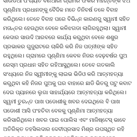
ସାଉଡିଆ ପଂଚାୟତ ବଣିଆରୀ ଗ୍ରାମର ଫକିର ମହାନ୍ତିଙ୍କ ଝିଅ
ପୂଣ୍ଣିମା ପ୍ରଧାନଙ୍କୁ ବୈଦିକ ମତେ ତିନିବର୍ଷ ତଳେ ବିବାହ
କରିଥିଲେ। ତେବେ ବିବାହ ପରେ ବିଭିନ୍ନ କାରଣରୁ ସ୍ୱାମୀ ସହିତ
ମତାନ୍ତର ହେଉଥିବା ବେଳେ କଳିଝଗଡା ଲାଗିରହୁଥିଲା। ସ୍ୱାମୀ
କେଦାର ସାଉଦି ଆରବରେ କାର୍ଯ୍ୟ କରୁଥିବା ବେଳେ ଶଶୁର
ପ୍ରଭାକର ଗୁଜୁରାଟରେ ଚାକିରି କରି ନିଜ ପତ୍ନୀଙ୍କ ସହିତ
ରହୁଥିଲେ। ଗ୍ରାମରେ ପୂଣ୍ଣିମା କେବଳ ନିଜର ଦେଢ଼ବର୍ଷର ପୁଅ
ରେସ୍ମ ପ୍ରଧାନ ସହିତ ରହିଆସୁଥିଲେ। ତେବେ ଗତକାଲି
ସଂଧ୍ୟରେ ନିଜ ସ୍ୱୀମୀଙ୍କୁ ଲାଇଭ ଭିଡିଓ କରି ଆତ୍ମହତ୍ୟା
କରୁଥିବା କହି ନିଜର ପୁଅକୁ ଘର ବାହାରେ ଛାଡି ଭିତରୁ ପଟୁ କବାଟ
ଦେଇ ପ୍ୟାନରେ ଲୁଗା ସାହାର୍ଯ୍ୟରେ ଆତ୍ମହତ୍ୟା କରିଥିଲେ।
ସ୍ୱମୀ ତୁରନ୍ତ ପାଖ ପଡୋଶୀକୁ ଖବର ଦେଇଥିଲେ ବି ପାଖ
ପଡୋଶୀ ଆସି ପଂହଚିବା ବେଳକୁ ପୂଣ୍ଣିମା ଆତ୍ମହତ୍ୟା
କରିସାରିଥିଲେ। ଖବର ପାଇ ପୋଲିସ ଏବଂ ମାଜିଷ୍ଟେସ୍ ଭାବେ
ଅତିରିକ୍ତ ତହସିଲଦାର ଦେବୀପ୍ରସାଦ ମିଶ୍ର ଉପସ୍ଥିତ ରହି