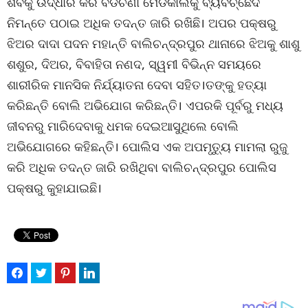
ଶବକୁ ଉଦ୍ଧାର କରି ବଡଚଣା ମେଡିକାଲକୁ ବ୍ୟବଚ୍ଛେଦ
ନିମନ୍ତେ ପଠାଇ ଅଧିକ ତଦନ୍ତ ଜାରି ରଖିଛି। ଅପର ପକ୍ଷରୁ
ଝିଅର ଦାଦା ପଦନ ମହାନ୍ତି ବାଲିଚନ୍ଦ୍ରପୁର ଥାନାରେ ଝିଅକୁ ଶାଶୁ
ଶଶୁର, ଦିଅର, ବିବାହିତା ନଣଦ, ସ୍ୱମୀ ବିଭିନ୍ନ ସମୟରେ
ଶାରୀରିକ ମାନସିକ ନିର୍ଯ୍ୟାତନା ଦେବା ସହିତ।ତଙ୍କୁ ହତ୍ୟା
କରିଛନ୍ତି ବୋଲି ଅଭିଯୋଗ କରିଛନ୍ତି। ଏପରକି ପୂର୍ବରୁ ମଧ୍ୟ
ଜୀବନରୁ ମାରିଦେବାକୁ ଧମକ ଦେଇଆସୁଥିଲେ ବୋଲି
ଅଭିଯୋଗରେ କହିଛନ୍ତି। ପୋଲିସ ଏକ ଅପମୃତ୍ୟୁ ମାମଲା ରୁଜୁ
କରି ଅଧିକ ତଦନ୍ତ ଜାରି ରଖିଥିବା ବାଲିଚନ୍ଦ୍ରପୁର ପୋଲିସ
ପକ୍ଷରୁ କୁହାଯାଇଛି।