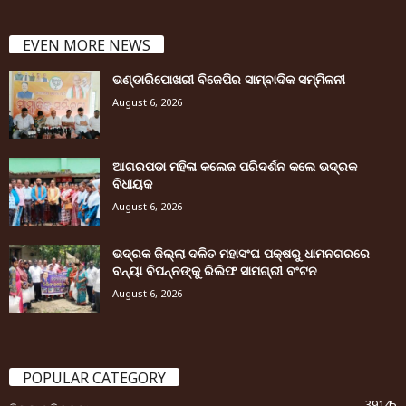
EVEN MORE NEWS
ଭଣ୍ଡାରିପୋଖରୀ ବିଜେପିର ସାମ୍ବାଦିକ ସମ୍ମିଳନୀ
August 6, 2026
ଆଗରପଡା ମହିଳା କଲେଜ ପରିଦର୍ଶନ କଲେ ଭଦ୍ରକ
ବିଧାୟକ
August 6, 2026
ଭଦ୍ରକ ଜିଲ୍ଲା ଦଳିତ ମହାସଂଘ ପକ୍ଷରୁ ଧାମନଗରରେ
ବନ୍ୟା ବିପନ୍ନଙ୍କୁ ରିଲିଫ ସାମଗ୍ରୀ ବଂଟନ
August 6, 2026
POPULAR CATEGORY
39145