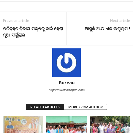
Previous article
Next article
ପରିବହନ ବିଭାଗ ପକ୍ଷରୁ ଜାରି ହେଲା
ଆସୁଛି ଆଉ ଏକ ଲଘୁଚାପ !
ନୂଆ ସର୍କୁଲାର
Bureau
https://www.odiapua.com
RELATED ARTICLES
MORE FROM AUTHOR