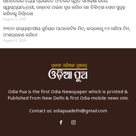
ଧାମନଗରର ବନ୍ୟା ପ୍ରଭାବିତ ଅଂଚଳର ସ୍ଥିତି ସମୀକ୍ଷା କଲେ
ସ୍ୱାସ୍ଥ୍ୟମନ୍ତ୍ରୀ, ଡାକ୍ତର ଅଭାବ ଦୂର କରିବା ସହ ଚିକିତ୍ସା ସେବା ସୁଦୃଢ଼
କରିବାକୁ ନିର୍ଦ୍ଦେଶ
August 6, 2026
୭୨ତମ ରାଜ୍ୟସ୍ତରୀୟ ଜୁନିୟର ଆଥଲେଟିକ ମିଟ୍‌, ଭଦ୍ରକରୁ ୧୬ ଜଣିଆ ଟିମ୍
ଅଂଶଗ୍ରହଣ କରିବେ
August 6, 2026
Odia Pua is the first Odia Newspaper which is printed &
Published from New Delhi & first Odia mobile news site.
Contact us:
odiapuadelhi@gmail.com