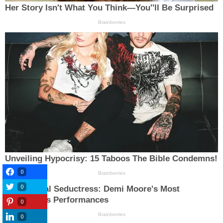
0
0
0
0