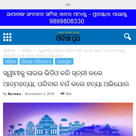
Ads
Home
ଓଡ଼ିଶା
ସ୍ୱୀମୀକୁ ଲାଇଭ ଭିଡିଓ କରି ସ୍ତ୍ରୀ କଲେ ଆତ୍ମହତ୍ୟା,
ପରିବାର ବର୍ଗ କଲେ ହତ୍ୟା ଅଭିଯୋଗ
ଓଡ଼ିଶା
ଜିଲ୍ଲା ପରିକ୍ରମା
ଯାଜପୁର
ସ୍ୱୀମୀକୁ ଲାଇଭ ଭିଡିଓ କରି ସ୍ତ୍ରୀ କଲେ
ଆତ୍ମହତ୍ୟା, ପରିବାର ବର୍ଗ କଲେ ହତ୍ୟା ଅଭିଯୋଗ
By
Bureau
-
November 2, 2019
696