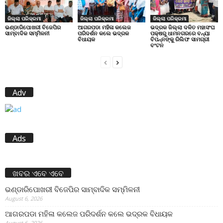
ଜିଲ୍ଲା ପରିକ୍ରମା
ଜିଲ୍ଲା ପରିକ୍ରମା
ଜିଲ୍ଲା ପରିକ୍ରମା
ଭଣ୍ଡାରିପୋଖରୀ ବିଜେପିର
ଆଗରପଡା ମହିଳା କଲେଜ
ଭଦ୍ରକ ଜିଲ୍ଲା ଦଳିତ ମହାସଂଘ
ସାମ୍ବାଦିକ ସମ୍ମିଳନୀ
ପରିଦର୍ଶନ କଲେ ଭଦ୍ରକ
ପକ୍ଷରୁ ଧାମନଗରରେ ବନ୍ୟା
ବିଧାୟକ
ବିପନ୍ନଙ୍କୁ ରିଲିଫ ସାମଗ୍ରୀ
ବଂଟନ
Adv
Ads
ଖବର ଏବେ ଏବେ
ଭଣ୍ଡାରିପୋଖରୀ ବିଜେପିର ସାମ୍ବାଦିକ ସମ୍ମିଳନୀ
August 6, 2026
ଆଗରପଡା ମହିଳା କଲେଜ ପରିଦର୍ଶନ କଲେ ଭଦ୍ରକ ବିଧାୟକ
August 6, 2026