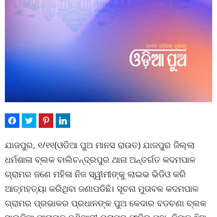
ଯାଜପୁର, ୧/୧୧(ଓଡିଆ ପୁଅ ମାନସ ରାଉତ) ଯାଜପୁର ଜିଲ୍ଲା
ଧର୍ମଶାଳା ବ୍ଲକ ବାଲିଚନ୍ଦ୍ରପୁର ଥାନା ଅନ୍ତର୍ଗତ କଦମପାଳ
ଗ୍ରାମର ଜଣେ ମହିଳା ନିଜ ସ୍ୱୀମୀଙ୍କୁ ଲାଇଭ ଭିଡିଓ କରି
ଆତ୍ମହତ୍ୟା କରିଥିବା ଜଣାପଡିଛି। ସୂଚନା ମୁତାବକ କଦମପାଳ
ଗ୍ରାମର ପ୍ରଭାକର ପ୍ରଧାନଙ୍କ ପୁଅ କେଦାର ବଡଚଣା ବ୍ଲକ