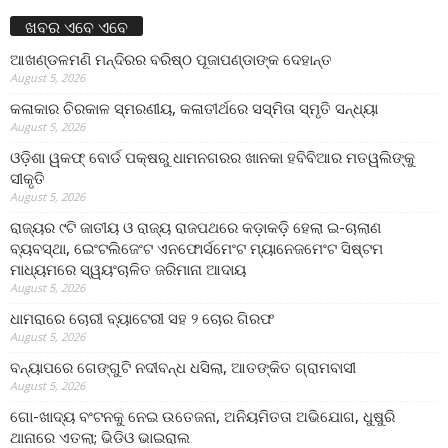
ଖବର ଏବେ ଏବେ
ଆଖଣ୍ଡଳମଣି ମନ୍ଦିରର ବରିଷ୍ଠ ପୂଜାପଣ୍ଡାଙ୍କ ଦେହାନ୍ତ
August 5, 2026
କଳାକାର ଚିରକାଳ ସ୍ମରଣୀୟ, କଳାତୀର୍ଥରେ ସସ୍ମିତା ସ୍ମୃତି ସନ୍ଧ୍ୟା
August 5, 2026
ଓଡ଼ିଶା ୱକଫ୍ ବୋର୍ଡ ପକ୍ଷରୁ ଧାମନଗରର ଖାନକା ହବିବିଆର ମତୱଲିଙ୍କୁ
ସୀକୃତି
August 5, 2026
ରାଜ୍ୟର ୯ଟି ଜାତୀୟ ଓ ରାଜ୍ୟ ରାଜପଥରେ କଡ଼ାକଡ଼ି ହେଲା ଇ-ଚାଲାଣ
ବ୍ୟବସ୍ଥା, ଇେଂଟଲିଜେଂଟ ଏନଫୋର୍ସମେଂଟ ମ୍ୟାନେଜମେଂଟ ସିଷ୍ଟମ
ମାଧ୍ୟମରେ ସ୍ୱୟଂଚାଳିତ ଜରିମାନା ଆଦାୟ
August 5, 2026
ଧାମରାରେ ଚୋରୀ ବ୍ୟାଟେରୀ ସହ ୨ ଚୋର ଗିରଫ
August 5, 2026
ବନ୍ୟାପରେ ଗେଙ୍ଗୁଟି ନଦୀବନ୍ଧ ଧସିଲା, ଆତଙ୍କିତ ଗ୍ରାମବାସୀ
August 5, 2026
ଗୋ-ଖାଦ୍ୟ ବଂଟନକୁ ନେଇ ଉତେଜନା, ଅନିୟମିତତା ଅଭିଯୋଗ, ଧୁଷୁରି
ଥାନାରେ ଏତଲା; ଭିଡିଓ ଭାଇରାଲ