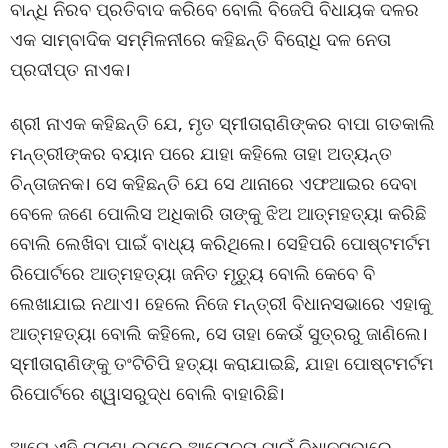
ବାନ୍ଧି ନିରବ ପ୍ରତିବାଦ କରିବେ ବୋଲି ବିଜେପି ବିଧାୟକ ଦଳର
ଏକ ସାମ୍ବାଦିକ ସମ୍ମିଳନୀରେ କହିଛନ୍ତି ବିରୋଧି ଦଳ ନେତା
ପ୍ରଦୀପ୍ତ ନାଏକ।
ଶ୍ରୀ ନାଏକ କହିଛନ୍ତି ଯେ, ମୃତ ସ୍ମୀତାରାଣିଙ୍କର ବାପା ଗତକାଲି
ମନ୍ତ୍ରୀଙ୍କର ବୟାନ ପରେ ଯାହା କହିଲେ ତାହା ଅତ୍ୟନ୍ତ
ଚିନ୍ତାଜନକ। ସେ କହିଛନ୍ତି ଯେ ସେ ଥାନାରେ ଏଫଆଇର ଦେବା
ବେଳେ ଜଣେ ପୋଲିସ ଅଧିକାରି ତାଙ୍କୁ ଝିଅ ଆତ୍ମହତ୍ୟା କରିଛି
ବୋଲି ଲେଖିବା ପାଇଁ ବାଧ୍ୟ କରିଥିଲେ। ସେହିପରି ପୋଷ୍ଟମର୍ଟମ
ରିପୋର୍ଟରେ ଆତ୍ମହତ୍ୟା ଜନିତ ମୃତ୍ୟୁ ବୋଲି କେବେ ବି
ଲେଖାଯାଇ ନଥାଏ। ହେଲେ ନିଜେ ମନ୍ତ୍ରୀ ବିଧାନସଭାରେ ଏହାକୁ
ଆତ୍ମହତ୍ୟା ବୋଲି କହିଲେ, ସେ ତାହା କେଉଁ ସୁତ୍ରରୁ ଜାଣିଲେ।
ସ୍ମୀତାରାଣିଙ୍କୁ ତଂଟିଚିପି ହତ୍ୟା କରାଯାଇଛି, ଯାହା ପୋଷ୍ଟମର୍ଟମ
ରିପୋର୍ଟରେ ଶ୍ୱାସରୁଦ୍ଧ ବୋଲି ବାହାରିଛି।
ଆମେ ଏହି ଘଟଣା ଉପରେ ଆଲୋଚନା ପାଇଁ ବିଧାନସଭାରେ