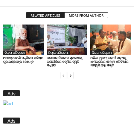
RELATED ARTICLES
MORE FROM AUTHOR
ଜିଲ୍ଲା ପରିକ୍ରମା
ଜିଲ୍ଲା ପରିକ୍ରମା
ଜିଲ୍ଲା ପରିକ୍ରମା
ଆଖଣ୍ଡଳମଣି ମନ୍ଦିରର ବରିଷ୍ଠ
କଳାକାର ଚିରକାଳ ସ୍ମରଣୀୟ,
ଓଡ଼ିଶା ୱକଫ୍ ବୋର୍ଡ ପକ୍ଷରୁ
ପୂଜାପଣ୍ଡାଙ୍କ ଦେହାନ୍ତ
କଳାତୀର୍ଥରେ ସସ୍ମିତା ସ୍ମୃତି
ଧାମନଗରର ଖାନକା ହବିବିଆର
ସନ୍ଧ୍ୟା
ମତୱଲିଙ୍କୁ ସୀକୃତି
Adv
Ads