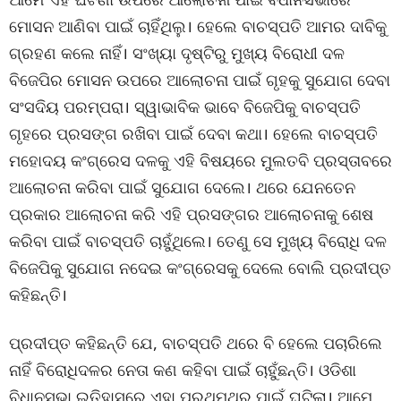
ମୋସନ ଆଣିବା ପାଇଁ ଚାହିଁଥିଲୁ। ହେଲେ ବାଚସ୍ପତି ଆମର ଦାବିକୁ
ଗ୍ରହଣ କଲେ ନାହିଁ। ସଂଖ୍ୟା ଦୃଷ୍ଟିରୁ ମୁଖ୍ୟ ବିରୋଧୀ ଦଳ
ବିଜେପିର ମୋସନ ଉପରେ ଆଲୋଚନା ପାଇଁ ଗୃହକୁ ସୁଯୋଗ ଦେବା
ସଂସଦିୟ ପରମ୍ପରା। ସ୍ୱାଭାବିକ ଭାବେ ବିଜେପିକୁ ବାଚସ୍ପତି
ଗୃହରେ ପ୍ରସଙ୍ଗ ରଖିବା ପାଇଁ ଦେବା କଥା। ହେଲେ ବାଚସ୍ପତି
ମହୋଦୟ କଂଗ୍ରେସ ଦଳକୁ ଏହି ବିଷୟରେ ମୁଲତବି ପ୍ରସ୍ତାବରେ
ଆଲୋଚନା କରିବା ପାଇଁ ସୁଯୋଗ ଦେଲେ। ଥରେ ଯେନତେନ
ପ୍ରକାର ଆଲୋଚନା କରି ଏହି ପ୍ରସଙ୍ଗର ଆଲୋଚନାକୁ ଶେଷ
କରିବା ପାଇଁ ବାଚସ୍ପତି ଚାହୁଁଥିଲେ। ତେଣୁ ସେ ମୁଖ୍ୟ ବିରୋଧି ଦଳ
ବିଜେପିକୁ ସୁଯୋଗ ନଦେଇ କଂଗ୍ରେସକୁ ଦେଲେ ବୋଲି ପ୍ରଦୀପ୍ତ
କହିଛନ୍ତି।
ପ୍ରଦୀପ୍ତ କହିଛନ୍ତି ଯେ, ବାଚସ୍ପତି ଥରେ ବି ହେଲେ ପଚାରିଲେ
ନାହିଁ ବିରୋଧିଦଳର ନେତା କଣ କହିବା ପାଇଁ ଚାହୁଁଛନ୍ତି। ଓଡିଶା
ବିଧାନସଭା ଇତିହାସରେ ଏହା ପ୍ରଥମଥର ପାଇଁ ଘଟିଲା। ଆମେ