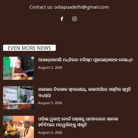
Contact us:
odiapuadelhi@gmail.com
EVEN MORE NEWS
ଆଖଣ୍ଡଳମଣି ମନ୍ଦିରର ବରିଷ୍ଠ ପୂଜାପଣ୍ଡାଙ୍କ ଦେହାନ୍ତ
August 5, 2026
କଳାକାର ଚିରକାଳ ସ୍ମରଣୀୟ, କଳାତୀର୍ଥରେ ସସ୍ମିତା ସ୍ମୃତି
ସନ୍ଧ୍ୟା
August 5, 2026
ଓଡ଼ିଶା ୱକଫ୍ ବୋର୍ଡ ପକ୍ଷରୁ ଧାମନଗରର ଖାନକା
ହବିବିଆର ମତୱଲିଙ୍କୁ ସୀକୃତି
August 5, 2026