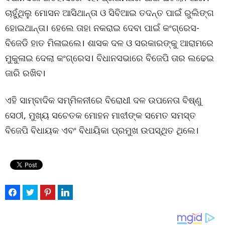
ଚାହୁଁଥିଲୁ ମୋସନ ଆସିଥାନ୍ତା ଓ ସିବିଆଇ ତଦନ୍ତ ପାଇଁ ରୁଲିଙ୍ଗ
ହୋଇଥାନ୍ତା। ହେଲେ ତାହା ନକରାଇ ଦେବା ପାଇଁ କଂଗ୍ରେସ-
ବିଜେଡି ହାତ ମିଳାଇଲେ। ଶାସକ ଦଳ ଓ ସରକାରଙ୍କୁ ଆରାମରେ
ମୁକୁଳାଇ ଦେଲା କଂଗ୍ରେସ। ବିଧାନସଭାରେ ବିଜେପି ତାର ଲଢେଇ
ଜାରି ରଖିବ।
ଏହି ସାମ୍ବାଦିକ ସମ୍ମିଳନୀରେ ବିରୋଧୀ ଦଳ ଉପନେତା ବିଷ୍ଣୁ
ସେଠୀ, ମୁଖ୍ୟ ସଚେତକ ମୋହନ ମାଝୀଙ୍କ ସମେତ ସମସ୍ତ
ବିଜେପି ବିଧାୟକ ଏବଂ ବିଧାୟିକା ପ୍ରମୁଖ ଉପସ୍ଥିତ ଥିଲେ।