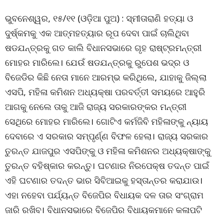
ଭୁବନେଶ୍ୱର, ୧୫/୧୧ (ଓଡ଼ିଆ ପୁଅ) : ସ୍ମୀତାରାଣି ହତ୍ୟା ଓ
ଦୁର୍ଷ୍କମକୁ ଏକ ଆତ୍ମହତ୍ୟାର ରୂପ ଦେବା ପାଇଁ ଚାଲିଥିବା
ଷଡଯନ୍ତ୍ରକୁ ଗତ କାଲି ବିଧାନସଭାରେ ଗୃହ ରାଷ୍ଟ୍ରମନ୍ତ୍ରୀ
ମୋହର ମାରିଲେ। ଯେଉଁ ଷଡଯନ୍ତ୍ରକୁ ରୁପେଶ ଭଦ୍ର ଓ
ବିଜେଡିର କିଛି ନେତା ମାନେ ଆରମ୍ଭ କରିଥିଲେ, ଯାହାକୁ ଜିଲ୍ଲା
ଏସପି, ମହିଳା କମିଶନ ଅଧ୍ୟକ୍ଷା ପରବର୍ତ୍ତୀ ସମୟରେ ଆହୁରି
ଆଗକୁ ନେଲେ ତାକୁ ଆଜି ରାଜ୍ୟ ସରକାରଙ୍କର ମନ୍ତ୍ରୀ
ସେଥିରେ ମୋହର ମାରିଲେ। ଗୋଟିଏ କର୍ମଜିବି ମହିଳାଙ୍କୁ ନ୍ୟାୟ
ଦେବାରେ ଏ ସରକାର ସମ୍ପୃର୍ଣ୍ଣ ବିଫଳ ହେଲା। ରାଜ୍ୟ ସରକାର
ତୁରନ୍ତ ଯାଜପୁର ଏସପିଙ୍କୁ ଓ ମହିଳା କମିଶନର ଅଧ୍ୟକ୍ଷାଙ୍କୁ
ତୁରନ୍ତ ବହିଷ୍କାର କରନ୍ତୁ। ଘଟଣାର ନିରପେକ୍ଷ ତଦନ୍ତ ପାଇଁ
ଏହି ଘଟଣାର ତଦନ୍ତ ଭାର ସିବିଆଇକୁ ହସ୍ତାନ୍ତର କରାଯାଉ।
ଏହା ନହେବା ପର୍ଯ୍ୟନ୍ତ ବିଜେପିର ବିଧାୟକ ଦଳ ତାର ସଂଗ୍ରାମ
ଜାରି ରଖିବ। ବିଧାନସଭାରେ ବିଜେପିର ବିଧାୟକମାନେ କଳାପଟି