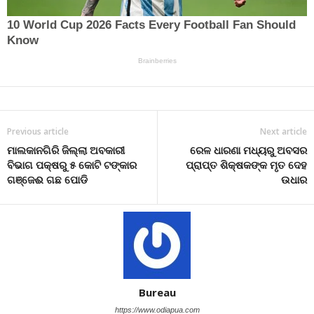
Previous article
Next article
ମାଲକାନଗିରି ଜିଲ୍ଲା ଅବକାରୀ
ରେଳ ଧାରଣା ମଧ୍ୟରୁ ଅବସର
ବିଭାଗ ପକ୍ଷରୁ ୫ କୋଟି ଟଙ୍କାର
ପ୍ରାପ୍ତ ଶିକ୍ଷକଙ୍କ ମୃତ ଦେହ
ଗଞ୍ଜେଈ ଗଛ ପୋଡି
ଉଧାର
Bureau
https://www.odiapua.com