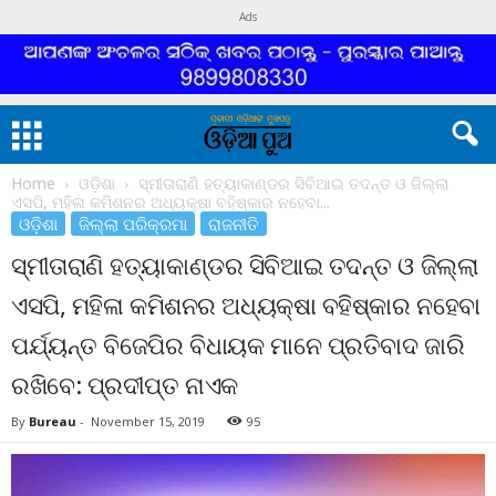
Ads
Home
ଓଡ଼ିଶା
ସ୍ମୀତାରାଣି ହତ୍ୟାକାଣ୍ଡର ସିବିଆଇ ତଦନ୍ତ ଓ ଜିଲ୍ଲା
ଏସପି, ମହିଳା କମିଶନର ଅଧ୍ୟକ୍ଷା ବହିଷ୍କାର ନହେବା...
ଓଡ଼ିଶା
ଜିଲ୍ଲା ପରିକ୍ରମା
ରାଜନୀତି
ସ୍ମୀତାରାଣି ହତ୍ୟାକାଣ୍ଡର ସିବିଆଇ ତଦନ୍ତ ଓ ଜିଲ୍ଲା
ଏସପି, ମହିଳା କମିଶନର ଅଧ୍ୟକ୍ଷା ବହିଷ୍କାର ନହେବା
ପର୍ଯ୍ୟନ୍ତ ବିଜେପିର ବିଧାୟକ ମାନେ ପ୍ରତିବାଦ ଜାରି
ରଖିବେ: ପ୍ରଦୀପ୍ତ ନାଏକ
By
Bureau
-
November 15, 2019
95