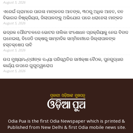
August 5, 2026
ଏରେଇଁ ଗ୍ରାମରେ ପାଗଳା ମାଙ୍କଡର ଆତଙ୍କ, ୩୦ରୁ ଅଧିକ ଆହତ, ବନ
ବିଭାଗର ନିଷ୍କ୍ରିୟତା, ଜିଲାପାଳଙ୍କୁ ଅଭିଯୋଗ ପରେ ଧରାହେଲା ମାଙ୍କଡ
August 5, 2026
ଭଦ୍ରକ ପୌରଂଚଳରେ ଭୋଟର ତାଲିକା ସଂଶୋଧନ ପ୍ରକ୍ରିୟାକୁ ନେଇ ବିବାଦ
ଘନେଇଲା, ବିଜେଡି ପକ୍ଷରୁ ସାମ୍ବାଦିକ ସମ୍ମିଳନୀରେ ଜିଲ୍ଲାପାଳଙ୍କ
ହସ୍ତକ୍ଷେପ ଦାବି
August 5, 2026
ଉପ ମୁଖ୍ୟମନ୍ତ୍ରୀଙ୍କ ବନ୍ୟା ପରିସ୍ଥିତିର ସମୀକ୍ଷା ବୈଠକ, ପୁନରୁଦ୍ଧାର
କାର୍ଯ୍ୟ ଉପରେ ଗୁରୁତ୍ୱାରୋପ
August 5, 2026
Odia Pua is the first Odia Newspaper which is printed &
Published from New Delhi & first Odia mobile news site.