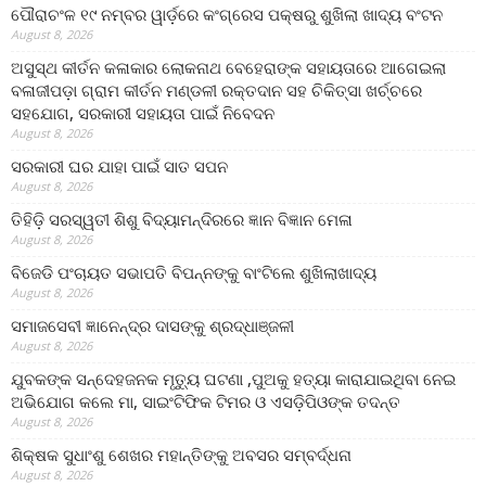
ପୌରାଚଂଳ ୧୯ ନମ୍ବର ୱାର୍ଡ଼ରେ କଂଗ୍ରେସ ପକ୍ଷରୁ ଶୁଖିଲା ଖାଦ୍ୟ ବଂଟନ
August 8, 2026
ଅସୁସ୍ଥ କୀର୍ତନ କଳାକାର ଲୋକନାଥ ବେହେରାଙ୍କ ସହାୟତାରେ ଆଗେଇଲା
ବଳାଜୀପଡ଼ା ଗ୍ରାମ କୀର୍ତନ ମଣ୍ଡଳୀ ରକ୍ତଦାନ ସହ ଚିକିତ୍ସା ଖର୍ଚ୍ଚରେ
ସହଯୋଗ, ସରକାରୀ ସହାୟତା ପାଇଁ ନିବେଦନ
August 8, 2026
ସରକାରୀ ଘର ଯାହା ପାଇଁ ସାତ ସପନ
August 8, 2026
ତିହିଡି଼ ସରସ୍ୱତୀ ଶିଶୁ ବିଦ୍ୟାମନ୍ଦିରରେ ଜ୍ଞାନ ବିଜ୍ଞାନ ମେଳା
August 8, 2026
ବିଜେଡି ପଂଚାୟତ ସଭାପତି ବିପନ୍ନଙ୍କୁ ବାଂଟିଲେ ଶୁଖିଲାଖାଦ୍ୟ
August 8, 2026
ସମାଜସେବୀ ଜ୍ଞାନେନ୍ଦ୍ର ଦାସଙ୍କୁ ଶ୍ରଦ୍ଧାଞ୍ଜଳୀ
August 8, 2026
ଯୁବକଙ୍କ ସନ୍ଦେହଜନକ ମୃତ୍ୟୁ ଘଟଣା ,ପୁଅକୁ ହତ୍ୟା କାରାଯାଇଥିବା ନେଇ
ଅଭିଯୋଗ କଲେ ମା, ସାଇଂଟିଫିକ ଟିମର ଓ ଏସଡ଼ିପିଓଙ୍କ ତଦନ୍ତ
August 8, 2026
ଶିକ୍ଷକ ସୁଧାଂଶୁ ଶେଖର ମହାନ୍ତିଙ୍କୁ ଅବସର ସମ୍ବର୍ଦ୍ଧନା
August 8, 2026