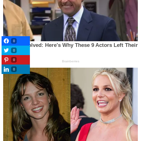
0
0
0
0