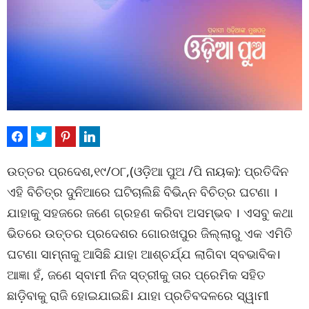
ଉତ୍ତର ପ୍ରଦେଶ,୧୯/୦୮,(ଓଡ଼ିଆ ପୁଅ /ପି ନାୟକ): ପ୍ରତିଦିନ
ଏହି ବିଚିତ୍ର ଦୁନିଆରେ ଘଟିଚାଲିଛି ବିଭିନ୍ନ ବିଚିତ୍ର ଘଟଣା ।
ଯାହାକୁ ସହଜରେ ଜଣେ ଗ୍ରହଣ କରିବା ଅସମ୍ଭବ । ଏସବୁ କଥା
ଭିତରେ ଉତ୍ତର ପ୍ରଦେଶର ଗୋରଖପୁର ଜିଲ୍ଲାରୁ ଏକ ଏମିତି
ଘଟଣା ସାମ୍ନାକୁ ଆସିଛି ଯାହା ଆଶ୍ଚର୍ଯ୍ଯ ଲାଗିବା ସ୍ବଭାବିକ।
ଆଜ୍ଞା ହଁ, ଜଣେ ସ୍ବାମୀ ନିଜ ସ୍ତ୍ରୀକୁ ତାର ପ୍ରେମିକ ସହିତ
ଛାଡ଼ିବାକୁ ରାଜି ହୋଇଯାଇଛି। ଯାହା ପ୍ରତିବଦଳରେ ସ୍ୱାମୀ