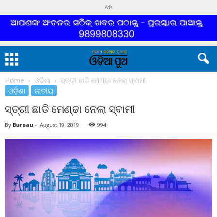
Ads
Home
ଓଡ଼ିଶା
ସ୍ତ୍ରୀ ଛାଡି ମେଣ୍ଢା ନେଲା ସ୍ବାମୀ
ଓଡ଼ିଶା
ଜାତୀୟ
ସ୍ତ୍ରୀ ଛାଡି ମେଣ୍ଢା ନେଲା ସ୍ବାମୀ
By
Bureau
-
August 19, 2019
994