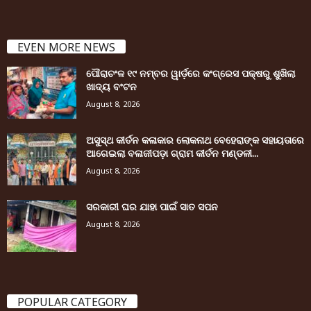
EVEN MORE NEWS
ପୌରାଚଂଳ ୧୯ ନମ୍ବର ୱାର୍ଡ଼ରେ କଂଗ୍ରେସ ପକ୍ଷରୁ ଶୁଖିଲା
ଖାଦ୍ୟ ବଂଟନ
August 8, 2026
ଅସୁସ୍ଥ କୀର୍ତନ କଳାକାର ଲୋକନାଥ ବେହେରାଙ୍କ ସହାୟତାରେ
ଆଗେଇଲା ବଳାଜୀପଡ଼ା ଗ୍ରାମ କୀର୍ତନ ମଣ୍ଡଳୀ...
August 8, 2026
ସରକାରୀ ଘର ଯାହା ପାଇଁ ସାତ ସପନ
August 8, 2026
POPULAR CATEGORY