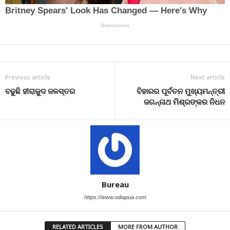
Previous article
Next article
ବଢୁଛି ହୀରାକୁଦ ଜଳସ୍ତର
ବିହାରର ପୂର୍ବତନ ମୁଖ୍ୟମନ୍ତ୍ରୀ
ଜଗନ୍ନାଥ ମିଶ୍ରଙ୍କର ନିଧନ
Bureau
https://www.odiapua.com
RELATED ARTICLES
MORE FROM AUTHOR