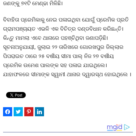
ଜଣଙ୍କୁ ୭୧ଟି ମେଣ୍ଢା ମିଳିଛି।
ବିବାହିତା ପ୍ରେମିକାକୁ ନେଇ ପଳାଇଥିବା ଯୋଗୁଁ ପ୍ରେମିକ ପ୍ରତି
ଗ୍ରାମପଞ୍ଚାୟତ ଏଭଳି ଏକ ବିଚିତ୍ର ଦଣ୍ଡବିଧାନ କରିଛନ୍ତି।
କିନ୍ତୁ ମାମଲା ଏବେ ଥାନାରେ ପହଞ୍ଚିଥିବା ଜଣାପଡ଼ିଛି।
ସୂଚନାଅନୁଯାୟୀ, ଜୁଲାଇ ୨୨ ତାରିଖରେ ଗୋରଖପୁର ଜିଲ୍ଲାର
ପିପରାଇଚ ଠାରେ ୨୫ ବର୍ଷୀୟ ସୀମା ପାଲ୍‌ ନିଜ ୨୭ ବର୍ଷୀୟ
ପ୍ରେମିକ ଉମେଶ ପାଲଙ୍କ ସହ ପଳାଇ ଯାଇଥିଲେ।
ଯାହାଫଳରେ ସୀମାଙ୍କ ସ୍ୱାମୀ ଥାନାର ଦ୍ୱାରସ୍ଥ ହୋଇଥିଲେ ।