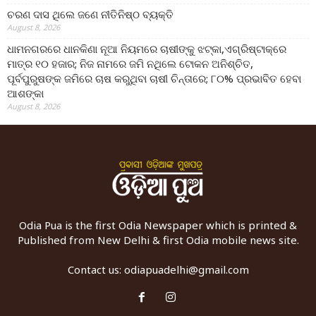
ଚରଣ ଦାସ ଥିଲେ ଜଣେ ନୀତିନିଷ୍ଠ ବ୍ୟକ୍ତି
August 8, 2026
ଧାମନଗରରେ ଧାନକିଣା ନୂଆ ନିୟମରେ ଚାଷୀଙ୍କୁ ଝଟ୍‌କା,ଏଗ୍ରିଷ୍ଟାକ୍‌ରେ
ମାତ୍ର ୧୦ ହଜାର; ନିଜ ନାମରେ ଜମି ନଥିଲେ ଟୋକନ ଅନିଶ୍ଚିତ,
ପୂର୍ବପୁରୁଷଙ୍କ ଜମିରେ ଚାଷ କରୁଥିବା ଚାଷୀ ଚିନ୍ତାରେ; ୮୦% ପ୍ରଭାବିତ ହେବା
ଆଶଙ୍କା
August 8, 2026
Odia Pua is the first Odia Newspaper which is printed &
Published from New Delhi & first Odia mobile news site.
Contact us:
odiapuadelhi@gmail.com