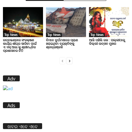
Top News
Top News
Top News
ରତ୍ନଭଣ୍ଡାର ସଂରକ୍ଷଣ
ବିମାନ ଦୁର୍ଘଟଣାରେ ପ୍ରାଣ
ଆଜି ପହିଲି ରଜ : ପଲ୍ଲୀଠାରୁ
କାର୍ଯ୍ୟ ଶୀଘ୍ର ସାରିବା ପାଇଁ
ହରାଇଥିବା ବ୍ୟକ୍ତିଙ୍କୁ
ଦିଲ୍ଲୀ ଉତ୍ସବ ମୁଖର
ଏ.ଏସ୍.ଆଇ.କୁ ଶ୍ରୀମନ୍ଦିର
ଶ୍ରଦ୍ଧାଞ୍ଜଳି
ପ୍ରଶାସନର ଚିଠି
Adv
Ads
ଖବର ଏବେ ଏବେ