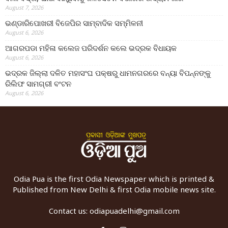
August 7, 2026
ଭଣ୍ଡାରିପୋଖରୀ ବିଜେପିର ସାମ୍ବାଦିକ ସମ୍ମିଳନୀ
August 6, 2026
ଆଗରପଡା ମହିଳା କଲେଜ ପରିଦର୍ଶନ କଲେ ଭଦ୍ରକ ବିଧାୟକ
August 6, 2026
ଭଦ୍ରକ ଜିଲ୍ଲା ଦଳିତ ମହାସଂଘ ପକ୍ଷରୁ ଧାମନଗରରେ ବନ୍ୟା ବିପନ୍ନଙ୍କୁ
ରିଲିଫ ସାମଗ୍ରୀ ବଂଟନ
August 6, 2026
Odia Pua is the first Odia Newspaper which is printed &
Published from New Delhi & first Odia mobile news site.
Contact us:
odiapuadelhi@gmail.com