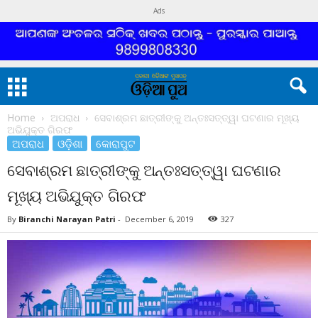
Ads
Home
ଅପରାଧ
ସେବାଶ୍ରମ ଛାତ୍ରୀଙ୍କୁ ଅନ୍ତଃସତ୍ତ୍ୱା ଘଟଣାର ମୂଖ୍ୟ
ଅଭିଯୁକ୍ତ ଗିରଫ
ଅପରାଧ
ଓଡ଼ିଶା
କୋରାପୁଟ
ସେବାଶ୍ରମ ଛାତ୍ରୀଙ୍କୁ ଅନ୍ତଃସତ୍ତ୍ୱା ଘଟଣାର
ମୂଖ୍ୟ ଅଭିଯୁକ୍ତ ଗିରଫ
By
Biranchi Narayan Patri
-
December 6, 2019
327