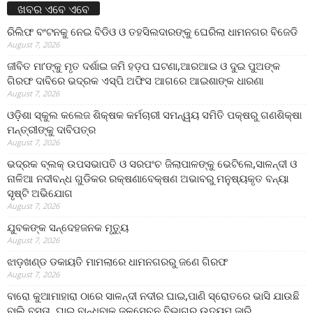
ଖବର ଏବେ ଏବେ
ରିଲିଫ ବଂଟନକୁ ନେଇ ବିଡିଓ ଓ ତହସିଲଦାରଙ୍କୁ ଘେରିଲା ଧାମନଗର ବିଜେଡି
August 7, 2026
ଜୀବିତ ମା’ଙ୍କୁ ମୃତ ଦର୍ଶାଇ ଜମି ହଡ଼ପ ଘଟଣା,ଆରଆଇ ଓ ଦୁଇ ପୁଅଙ୍କ
ଗିରଫ ଦାବିରେ ଭଦ୍ରକ ଏସ୍‌ପି ଅଫିସ ଆଗରେ ଆଇଶାଙ୍କ ଧାରଣା
August 7, 2026
ଓଡ଼ିଶା ସ୍କୁଲ କଲେଜ ଶିକ୍ଷକ କର୍ମଚାରୀ ସମନ୍ୱୟ ସମିତି ପକ୍ଷରୁ ଗଣଶିକ୍ଷା
ମନ୍ତ୍ରୀଙ୍କୁ ଦାବିପତ୍ର
August 7, 2026
ଭଦ୍ରକ ବ୍ଲକ୍ ଉପସଭାପତି ଓ ସରପଂଚ ଜିଲାପାଳଙ୍କୁ ଭେଟିଲେ,ସାଳନ୍ଦୀ ଓ
ନାଳିଆ ନଦୀବନ୍ଧ ଗୁଡିକର ରକ୍ଷଣାବେକ୍ଷଣ ଅଭାବରୁ ମନୁଷ୍ୟକୃତ ବନ୍ୟା
ସୃଷ୍ଟି ଅଭିଯୋଗ
August 7, 2026
ଯୁବକଙ୍କ ସନ୍ଦେହଜନକ ମୃତ୍ୟୁ
August 7, 2026
ଝାଡ଼ଖଣ୍ଡ ଡକାୟତି ମାମଲାରେ ଧାମନଗରରୁ ଜଣେ ଗିରଫ
August 7, 2026
ବାରୋ କୁଆମାହାରା ଠାରେ ସାଳନ୍ଦୀ ନଦୀର ଘାଇ,ପାଣି ସ୍ରୋତରେ ଭାସି ଯାଉଛି
ବାଲି ବସ୍ତା, ଘାଇ ବାନ୍ଧିବାକୁ ଜଳସେଚନ ବିଭାଗର ଉଦ୍ୟମ ଜାରି