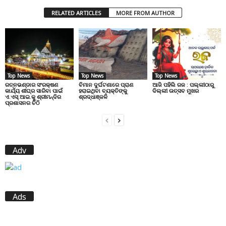
RELATED ARTICLES
MORE FROM AUTHOR
Top News
Top News
Top News
ରତ୍ନଭଣ୍ଡାର ସଂରକ୍ଷଣ
ବିମାନ ଦୁର୍ଘଟଣାରେ ପ୍ରାଣ
ଆଜି ପହିଲି ରଜ : ପଲ୍ଲୀଠାରୁ
କାର୍ଯ୍ୟ ଶୀଘ୍ର ସାରିବା ପାଇଁ
ହରାଇଥିବା ବ୍ୟକ୍ତିଙ୍କୁ
ଦିଲ୍ଲୀ ଉତ୍ସବ ମୁଖର
ଏ.ଏସ୍.ଆଇ.କୁ ଶ୍ରୀମନ୍ଦିର
ଶ୍ରଦ୍ଧାଞ୍ଜଳି
ପ୍ରଶାସନର ଚିଠି
Adv
Ads