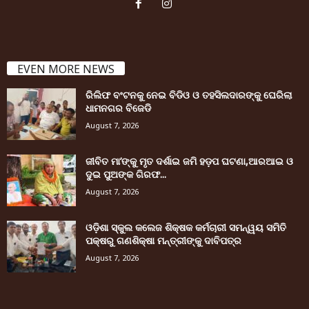
EVEN MORE NEWS
ରିଲିଫ ବଂଟନକୁ ନେଇ ବିଡିଓ ଓ ତହସିଲଦାରଙ୍କୁ ଘେରିଲା
ଧାମନଗର ବିଜେଡି
August 7, 2026
ଜୀବିତ ମା’ଙ୍କୁ ମୃତ ଦର୍ଶାଇ ଜମି ହଡ଼ପ ଘଟଣା,ଆରଆଇ ଓ
ଦୁଇ ପୁଅଙ୍କ ଗିରଫ...
August 7, 2026
ଓଡ଼ିଶା ସ୍କୁଲ କଲେଜ ଶିକ୍ଷକ କର୍ମଚାରୀ ସମନ୍ୱୟ ସମିତି
ପକ୍ଷରୁ ଗଣଶିକ୍ଷା ମନ୍ତ୍ରୀଙ୍କୁ ଦାବିପତ୍ର
August 7, 2026