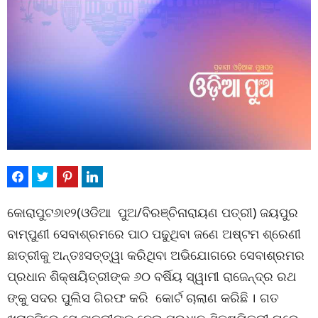
କୋରାପୁଟ୬ା୧୨(ଓଡିଆ ପୁଅ/ବିରଞ୍ଚିନାରାୟଣ ପତ୍ରୀ) ଜୟପୁର
ବାମ୍ପୁଣୀ ସେବାଶ୍ରମରେ ପାଠ ପଢୁଥିବା ଜଣେ ଅଷ୍ଟମ ଶ୍ରେଣୀ
ଛାତ୍ରୀକୁ ଅନ୍ତଃସତ୍ତ୍ୱା କରିଥିବା ଅଭିଯୋଗରେ ସେବାଶ୍ରମର
ପ୍ରଧାନ ଶିକ୍ଷୟିତ୍ରୀଙ୍କ ୬୦ ବର୍ଷିୟ ସ୍ୱାମୀ ରାଜେନ୍ଦ୍ର ରଥ
ଙ୍କୁ ସଦର ପୁଲିସ ଗିରଫ କରି କୋର୍ଟ ଚାଲାଣ କରିଛି । ଗତ