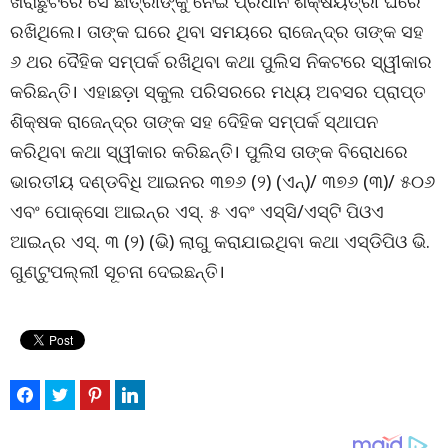
ଖରାଛୁଟିରେ ସେ ଛାତ୍ରୀଙ୍କୁ ନେଇ ପ୍ରଧାନ ଶିକ୍ଷୟିତ୍ରୀ ଘରେ
ରଖିଥିଲେ। ତାଙ୍କ ଘରେ ଥିବା ସମୟରେ ରାଜେନ୍ଦ୍ର ତାଙ୍କ ସହ
୬ ଥର ଦୈହିକ ସମ୍ପର୍କ ରଖିଥିବା କଥା ପୁଲିସ ନିକଟରେ ସ୍ୱୀକାର
କରିଛନ୍ତି। ଏହାଛଡ଼ା ସ୍କୁଲ ପରିସରରେ ମଧ୍ୟ ଅବସର ପ୍ରାପ୍ତ
ଶିକ୍ଷକ ରାଜେନ୍ଦ୍ର ତାଙ୍କ ସହ ଦେିହିକ ସମ୍ପର୍କ ସ୍ଥାପନ
କରିଥିବା କଥା ସ୍ୱୀକାର କରିଛନ୍ତି। ପୁଲିସ ତାଙ୍କ ବିରୋଧରେ
ଭାରତୀୟ ଦଣ୍ଡବିଧି ଆଇନର ୩୭୬ (୨) (ଏନ୍‌)/ ୩୭୬ (୩)/ ୫୦୬
ଏବଂ ପୋକ୍‌ସୋ ଆଇନ୍‌ର ଏସ୍‌. ୫ ଏବଂ ଏସ୍‌ସି/ଏସ୍‌ଟି ପିଓଏ
ଆଇନ୍‌ର ଏସ୍‌. ୩ (୨) (ଭି) ଲାଗୁ କରାଯାଇଥିବା କଥା ଏସ୍‌ଡିପିଓ ଭି.
ଗୁଣ୍ଟୁପଲ୍ଲୀ ସୂଚନା ଦେଇଛନ୍ତି।