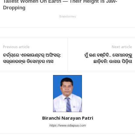
Previous article
Next article
ଚର୍ଚ୍ଚାରେ ଏନକାଉଣ୍ଟର୍ ଅଫିସର୍:
ମୁଁ କଣ ବଞ୍ଚିବି.. ସେମାନଙ୍କୁ
ସଜ୍ଜନରଙ୍କ ଡିସେମ୍ବର ମାସ
ଛାଡ଼ିବନି: ଉନାଉ ପିଡ଼ି଼ତା
Biranchi Narayan Patri
https://www.odiapua.com