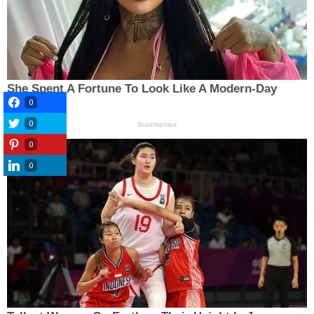
0
0
0
0