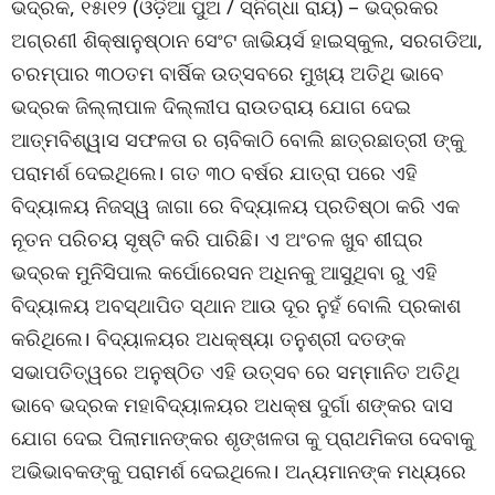
ଭଦ୍ରକ, ୧୫ା୧୨ (ଓଡ଼ିଆ ପୁଅ / ସ୍ନିଗ୍ଧା ରାୟ) – ଭଦ୍ରକର
ଅଗ୍ରଣୀ ଶିକ୍ଷାନୁଷ୍ଠାନ ସେଂଟ ଜାଭିୟର୍ସ ହାଇସ୍କୁଲ, ସରଗଡିଆ,
ଚରମ୍ପାର ୩୦ତମ ବାର୍ଷିକ ଉତ୍ସବରେ ମୁଖ୍ୟ ଅତିଥି ଭାବେ
ଭଦ୍ରକ ଜିଲ୍ଲାପାଳ ଦିଲ୍ଲୀପ ରାଉତରାୟ ଯୋଗ ଦେଇ
ଆତ୍ମବିଶ୍ୱାସ ସଫଳତା ର ଚାବିକାଠି ବୋଲି ଛାତ୍ରଛାତ୍ରୀ ଙ୍କୁ
ପରାମର୍ଶ ଦେଇଥିଲେ। ଗତ ୩୦ ବର୍ଷର ଯାତ୍ରା ପରେ ଏହି
ବିଦ୍ୟାଳୟ ନିଜସ୍ୱ ଜାଗା ରେ ବିଦ୍ୟାଳୟ ପ୍ରତିଷ୍ଠା କରି ଏକ
ନୂତନ ପରିଚୟ ସୃଷ୍ଟି କରି ପାରିଛି। ଏ ଅଂଚଳ ଖୁବ ଶୀଘ୍ର
ଭଦ୍ରକ ମୁନିସିପାଲ କର୍ପୋରେସନ ଅଧିନକୁ ଆସୁଥିବା ରୁ ଏହି
ବିଦ୍ୟାଳୟ ଅବସ୍ଥାପିତ ସ୍ଥାନ ଆଉ ଦୂର ନୁହଁ ବୋଲି ପ୍ରକାଶ
କରିଥିଲେ। ବିଦ୍ୟାଳୟର ଅଧକ୍ଷ୍ୟା ତନୁଶ୍ରୀ ଦତଙ୍କ
ସଭାପତିତ୍ୱରେ ଅନୁଷ୍ଠିତ ଏହି ଉତ୍ସବ ରେ ସମ୍ମାନିତ ଅତିଥି
ଭାବେ ଭଦ୍ରକ ମହାବିଦ୍ୟାଳୟର ଅଧକ୍ଷ ଦୁର୍ଗା ଶଙ୍କର ଦାସ
ଯୋଗ ଦେଇ ପିଲାମାନଙ୍କର ଶୃଙ୍ଖଳତା କୁ ପ୍ରାଥମିକତା ଦେବାକୁ
ଅଭିଭାବକଙ୍କୁ ପରାମର୍ଶ ଦେଇଥିଲେ। ଅନ୍ୟମାନଙ୍କ ମଧ୍ୟରେ