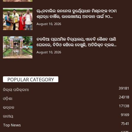
ଚାନ୍ଦବାଲିର ଜନନେତା ଦୁର୍ଯ୍ୟୋଧନ ମିଶ୍ରଙ୍କ ୧୦ମ
ଶ୍ରାଦ୍ଧ ବାର୍ଷିକ, ଉଲେଖନୀୟ ଅବଦାନ ପାଇଁ ୨୦...
August 10, 2026
ଚଡଦିଆ ପ୍ରାଥମିକ ବିଦ୍ୟାଳୟ,ଏବେବି ଶୈଶବ ପାଣି
ଘେରରେ, ବିଡିଓ କହିଲେ ଦେଖୁଛି, ଅତିରିକ୍ତ ବ୍ଲକ...
August 10, 2026
POPULAR CATEGORY
39181
ଜିଲ୍ଲା ପରିକ୍ରମା
24318
ଓଡ଼ିଶା
17138
ଭଦ୍ରକ
9169
ଜାତୀୟ
7541
Top News