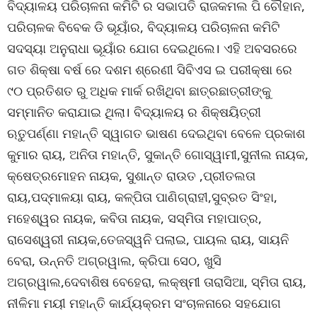
ବିଦ୍ୟାଳୟ ପରିଚାଳନା କମିଟି ର ସଭାପତି ରାଜକମଲ ପି ଚୌହାନ,
ପରିଚାଳକ ବିବେକ ଡି ଭୂୟାଁର, ବିଦ୍ୟାଳୟ ପରିଚାଳନା କମିଟି
ସଦସ୍ୟା ଅନୁରାଧା ଭୂୟାଁର ଯୋଗ ଦେଇଥିଲେ। ଏହି ଅବସରରେ
ଗତ ଶିକ୍ଷା ବର୍ଷ ରେ ଦଶମ ଶ୍ରେଣୀ ସିବିଏସ ଇ ପରୀକ୍ଷା ରେ
୯୦ ପ୍ରତିଶତ ରୁ ଅଧିକ ମାର୍କ ରଖିଥିବା ଛାତ୍ରଛାତ୍ରୀଙ୍କୁ
ସମ୍ମାନିତ କରାଯାଇ ଥିଲା। ବିଦ୍ୟାଳୟ ର ଶିକ୍ଷୟିତ୍ରୀ
ଋତୁପର୍ଣ୍ଣା ମହାନ୍ତି ସ୍ୱାଗତ ଭାଷଣ ଦେଇଥିବା ବେଳେ ପ୍ରକାଶ
କୁମାର ରାୟ, ଅନିତା ମହାନ୍ତି, ସୁକାନ୍ତି ଗୋସ୍ୱାମୀ,ସୁନୀଲ ନାୟକ,
କ୍ଷେତ୍ରମୋହନ ନାୟକ, ସୁଶାନ୍ତ ରାଉତ ,ପ୍ରୀତଲତା
ରାୟ,ପଦ୍ମାଳୟା ରାୟ, କଳ୍ପିତା ପାଣିଗ୍ରାହୀ,ସୁବ୍ରତ ସିଂହା,
ମହେଶ୍ୱର ନାୟକ, କବିତା ନାୟକ, ସସ୍ମିତା ମହାପାତ୍ର,
ରାସେଶ୍ୱରୀ ନାୟକ,ତେଜସ୍ୱନି ପଲାଇ, ପାୟଲ ରାୟ, ସାୟନି
ବେରା, ଉନ୍ନତି ଅଗ୍ରୱାଲ, କ୍ରିପା ସେଠ, ଖୁସି
ଅଗ୍ରୱାଲ,ଦେବାଶିଷ ବେହେରା, ଲକ୍ଷ୍ମୀ ତାରାସିଆ, ସ୍ମିତା ରାୟ,
ନୀଳିମା ମୟୀ ମହାନ୍ତି କାର୍ଯ୍ୟକ୍ରମ ସଂଚାଳନାରେ ସହଯୋଗ