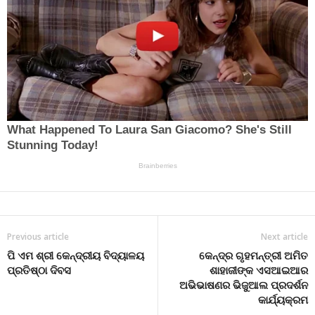
Previous article
Next article
ପି ଏମ ଶ୍ରୀ କେନ୍ଦ୍ରୀୟ ବିଦ୍ୟାଳୟ
କେନ୍ଦ୍ର ଗୃହମନ୍ତ୍ରୀ ଅମିତ
ପ୍ରତିଷ୍ଠା ଦିବସ
ଶାହାଜୀଙ୍କ ଏସଆଇଆର
ଅଭିଭାଷଣର ଭିଜୁଆଲ ପ୍ରଦର୍ଶନ
କାର୍ଯ୍ୟକ୍ରମ