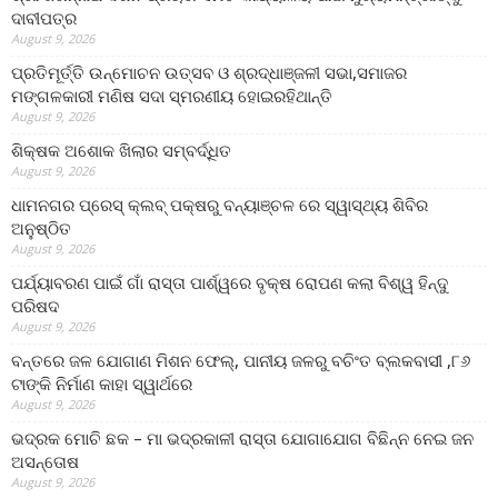
ଦାବୀପତ୍ର
August 9, 2026
ପ୍ରତିମୂର୍ତ୍ତି ଉନ୍ମୋଚନ ଉତ୍ସବ ଓ ଶ୍ରଦ୍ଧାଞ୍ଜଳୀ ସଭା,ସମାଜର
ମଙ୍ଗଳକାରୀ ମଣିଷ ସଦା ସ୍ମରଣୀୟ ହୋଇରହିଥାନ୍ତି
August 9, 2026
ଶିକ୍ଷକ ଅଶୋକ ଖିଲାର ସମ୍ବର୍ଦ୍ଧିତ
August 9, 2026
ଧାମନଗର ପ୍ରେସ୍ କ୍ଲବ୍ ପକ୍ଷରୁ ବନ୍ୟାଞ୍ଚଳ ରେ ସ୍ୱାସ୍ଥ୍ୟ ଶିବିର
ଅନୁଷ୍ଠିତ
August 9, 2026
ପର୍ଯ୍ୟାବରଣ ପାଇଁ ଗାଁ ରାସ୍ତା ପାର୍ଶ୍ୱରେ ବୃକ୍ଷ ରୋପଣ କଲା ବିଶ୍ୱ ହିନ୍ଦୁ
ପରିଷଦ
August 9, 2026
ବନ୍ତରେ ଜଳ ଯୋଗାଣ ମିଶନ ଫେଲ୍‌, ପାନୀୟ ଜଳରୁ ବଚିଂତ ବ୍ଲକବାସୀ ,୮୬
ଟାଙ୍କି ନିର୍ମାଣ କାହା ସ୍ୱାର୍ଥରେ
August 9, 2026
ଭଦ୍ରକ ମୋଚି ଛକ – ମା ଭଦ୍ରକାଳୀ ରାସ୍ତା ଯୋଗାଯୋଗ ବିଛିନ୍ନ ନେଇ ଜନ
ଅସନ୍ତୋଷ
August 9, 2026