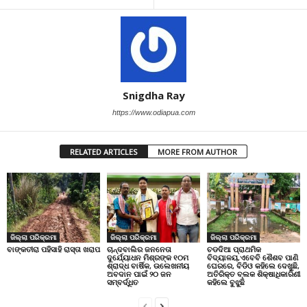
Snigdha Ray
https://www.odiapua.com
RELATED ARTICLES
MORE FROM AUTHOR
ଜିଲ୍ଲା ପରିକ୍ରମା
ଜିଲ୍ଲା ପରିକ୍ରମା
ଜିଲ୍ଲା ପରିକ୍ରମା
ବାଙ୍କତୀରା ପହିସାହି ରାସ୍ତା ଖରାପ
ଚାନ୍ଦବାଲିର ଜନନେତା
ଚଡଦିଆ ପ୍ରାଥମିକ
ଦୁର୍ଯ୍ୟୋଧନ ମିଶ୍ରଙ୍କ ୧୦ମ
ବିଦ୍ୟାଳୟ,ଏବେବି ଶୈଶବ ପାଣି
ଶ୍ରାଦ୍ଧ ବାର୍ଷିକ, ଉଲେଖନୀୟ
ଘେରରେ, ବିଡିଓ କହିଲେ ଦେଖୁଛି,
ଅବଦାନ ପାଇଁ ୨୦ ଜନ
ଅତିରିକ୍ତ ବ୍ଲକ ଶିକ୍ଷାଧିକାରିଣୀ
ସମ୍ବର୍ଦ୍ଧିତ
କହିଲେ ବୁଝୁଛି