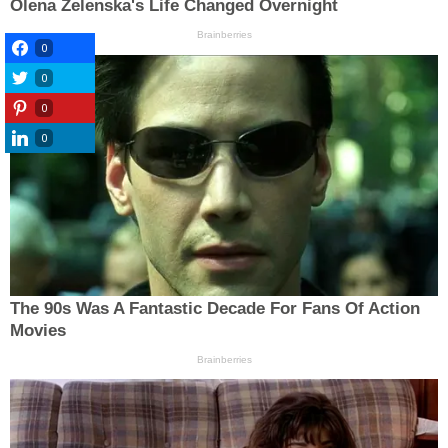
0
0
0
0