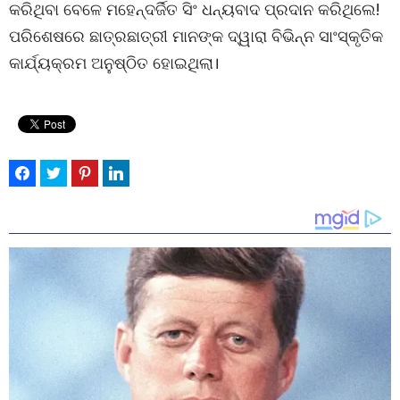
କରିଥିବା ବେଳେ ମହେନ୍ଦର୍ଜିତ ସିଂ ଧନ୍ୟବାଦ ପ୍ରଦାନ କରିଥିଲେ!
ପରିଶେଷରେ ଛାତ୍ରଛାତ୍ରୀ ମାନଙ୍କ ଦ୍ୱାରା ବିଭିନ୍ନ ସାଂସ୍କୃତିକ
କାର୍ଯ୍ୟକ୍ରମ ଅନୁଷ୍ଠିତ ହୋଇଥିଲା।