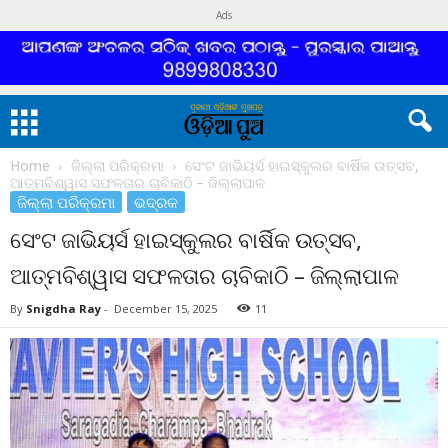
Ads
Home
ଜିଲ୍ଲା ପରିକ୍ରମା
ସେଂଟ ଜାଭିୟର୍ସ ହାଇସ୍କୁଲର ବାର୍ଷିକ ଉତ୍ସବ,
ଆତ୍ମବିଶ୍ୱାସ ସଫଳତାର ଚାବିକାଠି – ଜିଲ୍ଲାପାଳ
ଜିଲ୍ଲା ପରିକ୍ରମା
ଭଦ୍ରକ
ସେଂଟ ଜାଭିୟର୍ସ ହାଇସ୍କୁଲର ବାର୍ଷିକ ଉତ୍ସବ,
ଆତ୍ମବିଶ୍ୱାସ ସଫଳତାର ଚାବିକାଠି – ଜିଲ୍ଲାପାଳ
By
Snigdha Ray
-
December 15, 2025
11