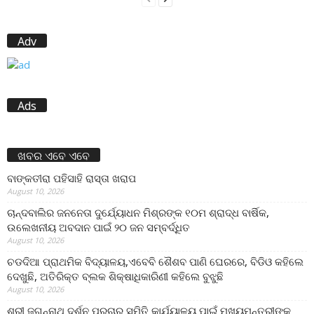
Adv
Ads
ଖବର ଏବେ ଏବେ
ବାଙ୍କତୀରା ପହିସାହି ରାସ୍ତା ଖରାପ
August 10, 2026
ଚାନ୍ଦବାଲିର ଜନନେତା ଦୁର୍ଯ୍ୟୋଧନ ମିଶ୍ରଙ୍କ ୧୦ମ ଶ୍ରାଦ୍ଧ ବାର୍ଷିକ,
ଉଲେଖନୀୟ ଅବଦାନ ପାଇଁ ୨୦ ଜନ ସମ୍ବର୍ଦ୍ଧିତ
August 10, 2026
ଚଡଦିଆ ପ୍ରାଥମିକ ବିଦ୍ୟାଳୟ,ଏବେବି ଶୈଶବ ପାଣି ଘେରରେ, ବିଡିଓ କହିଲେ
ଦେଖୁଛି, ଅତିରିକ୍ତ ବ୍ଲକ ଶିକ୍ଷାଧିକାରିଣୀ କହିଲେ ବୁଝୁଛି
August 10, 2026
ଶ୍ରୀ ଜଗନ୍ନାଥ ଦର୍ଶନ ପ୍ରଚାର ସମିତି କାର୍ଯ୍ୟାଳୟ ପାଇଁ ମୁଖ୍ୟମନ୍ତ୍ରୀଙ୍କୁ