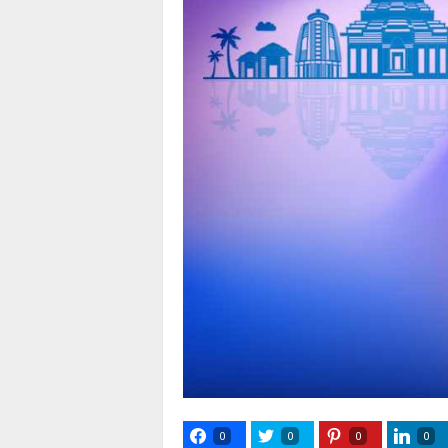
0
0
0
0