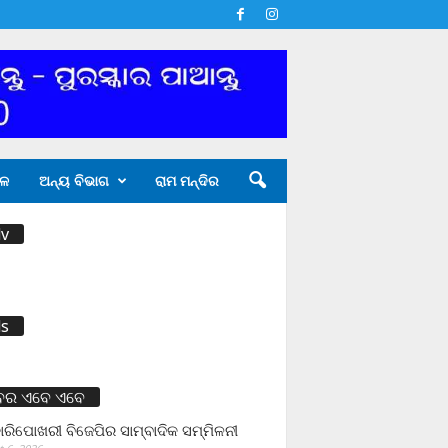
ଳ
ଅନ୍ୟ ବିଭାଗ
ରାମ ମନ୍ଦିର
v
s
ବର ଏବେ ଏବେ
ାରିପୋଖରୀ ବିଜେପିର ସାମ୍ବାଦିକ ସମ୍ମିଳନୀ