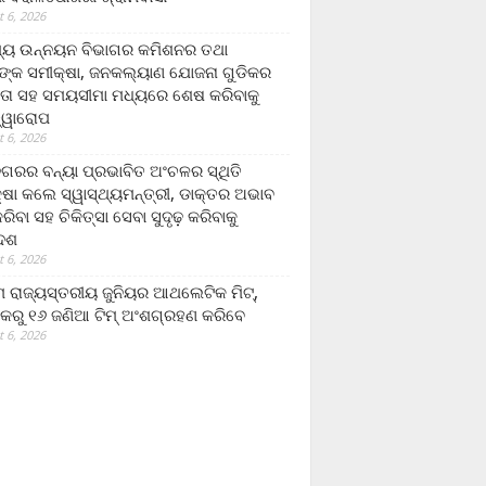
 6, 2026
ମ୍ୟ ଉନ୍ନୟନ ବିଭାଗର କମିଶନର ତଥା
ଙ୍କ ସମୀକ୍ଷା, ଜନକଲ୍ୟାଣ ଯୋଜନା ଗୁଡିକର
ତା ସହ ସମୟସୀମା ମଧ୍ୟରେ ଶେଷ କରିବାକୁ
ତ୍ୱାରୋପ
 6, 2026
ଗରର ବନ୍ୟା ପ୍ରଭାବିତ ଅଂଚଳର ସ୍ଥିତି
୍ଷା କଲେ ସ୍ୱାସ୍ଥ୍ୟମନ୍ତ୍ରୀ, ଡାକ୍ତର ଅଭାବ
ରିବା ସହ ଚିକିତ୍ସା ସେବା ସୁଦୃଢ଼ କରିବାକୁ
ଦେଶ
 6, 2026
 ରାଜ୍ୟସ୍ତରୀୟ ଜୁନିୟର ଆଥଲେଟିକ ମିଟ୍‌,
କରୁ ୧୬ ଜଣିଆ ଟିମ୍ ଅଂଶଗ୍ରହଣ କରିବେ
 6, 2026