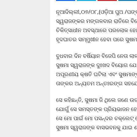
ନୂଆଦିଲ୍ଲୀ,୦୭/୦୮,(ଓଡ଼ିଆ ପୁଅ /ପଙ୍କଜ
ସ୍ୱରାଜଙ୍କର ମଙ୍ଗଳବାର ରାତିରେ ବିୟେ
ଚିକିତ୍ସାଧୀନ ଅବସ୍ଥାରେ ପରଲୋକ ହୋଇଯା
ହୃଦଘାତର ସମ୍ମୁଖୀନ ହେବା ପରେ ସୁଷମାଙ
ବୁଧବାର ଦିନ ବର୍ଷିୟାନ ବିଜେପି ନେତା 
ସୁଷମା ସ୍ୱରାଜଙ୍କ ଦୁଃଖଦ ବିୟୋଗ ଯୋଗ
ଅପୂରଣୀୟ କ୍ଷତି ଘଟିଲା ଏବଂ ସୁଷମାଙ୍କ
ତାଙ୍କର ଅନ୍ୟତମ ଅନ୍ତଃରଙ୍ଗ ସହଯୋଗୀ
ସେ କହିଛନ୍ତି, ସୁଷମା ଜି ଥିଲେ ଜଣେ 
ଯୋଗୁଁ ସେ ସମସ୍ତଙ୍କ ପ୍ରିୟଭାଜନ ହୋଇ 
ସେ ମୋ ପାଇଁ ମୋ ପସନ୍ଦର ଚକ୍‌ଲେଟ୍‌ 
ସୁଷମା ସ୍ୱରାଜଙ୍କ ବାସଭବନକୁ ଯାଇ ଶ୍ର