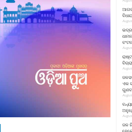
August
ଆଗରପ
ବିଧା
August
ଭଦ୍ର
ଧାମନ
ବଂଟ
August
ରାଷ୍
ବିଚାର
August
ଜଳସମ
ଏକ ସପ
ଗୁଣବ
August
ବନ୍ୟ
ଅନୁଧ
August
ଜଳ ନ
ହେଲେ