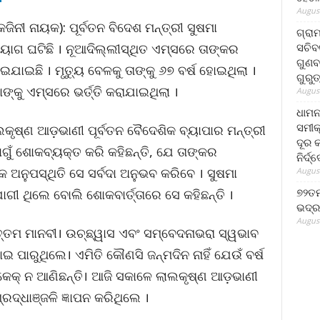
August
ିନୀ ନାୟକ): ପୂର୍ବତନ ବିଦେଶ ମନ୍ତ୍ରୀ ସୁଷମା
ଗ୍ରା
ସଚିବ
ାଗ ଘଟିଛି । ନୂଆଦିଲ୍ଲୀସ୍ଥିତ ଏମ୍ସରେ ତାଙ୍କର
ଗୁଣବ
ଇଛି । ମୃତ୍ୟୁ ବେଳକୁ ତାଙ୍କୁ ୬୭ ବର୍ଷ ହୋଇଥିଲା ।
ଗୁରୁ
୍କୁ ଏମ୍ସରେ ଭର୍ତ୍ତି କରାଯାଇଥିଲା ।
August
ଧାମନ
ସମୀକ
ଲାଲକୃଷ୍ଣ ଆଡ଼ଭାଣୀ ପୂର୍ବତନ ବୈଦେଶିକ ବ୍ୟାପାର ମନ୍ତ୍ରୀ
ଦୂର କ
ୁଁ ଶୋକବ୍ୟକ୍ତ କରି କହିଛନ୍ତି, ଯେ ତାଙ୍କର
ନିର୍ଦ୍
 ଅନୁପସ୍ଥିତି ସେ ସର୍ବଦା ଅନୁଭବ କରିବେ । ସୁଷମା
August
୭୨ତମ
 ଥିଲେ ବୋଲି ଶୋକବାର୍ତ୍ତାରେ ସେ କହିଛନ୍ତି ।
ଭଦ୍ର
August
ଉତ୍ତମ ମାନବୀ। ଉଚ୍ଛ୍ୱାସ ଏବଂ ସମ୍ବେଦନାଭରା ସ୍ୱଭାବ
ପାରୁଥିଲେ। ଏମିତି କୌଣସି ଜନ୍ମଦିନ ନାହିଁ ଯେଉଁ ବର୍ଷ
କେକ୍‌ ନ ଆଣିଛନ୍ତି। ଆଜି ସକାଳେ ଲାଲକୃଷ୍ଣ ଆଡ଼ଭାଣୀ
ଦ୍ଧାଞ୍ଜଳି ଜ୍ଞାପନ କରିଥିଲେ ।