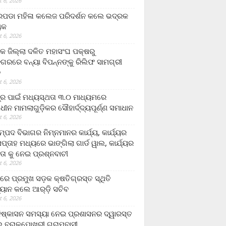
 6, 2026
ଡା ମହିଳା କଲେଜ ପରିଦର୍ଶନ କଲେ ଭଦ୍ରକ
ୟକ
 6, 2026
କ ଜିଲ୍ଲା ଦଳିତ ମହାସଂଘ ପକ୍ଷରୁ
ଗରରେ ବନ୍ୟା ବିପନ୍ନଙ୍କୁ ରିଲିଫ ସାମଗ୍ରୀ
ନ
 6, 2026
ଟ୍ର ପାଇଁ ମଧ୍ୟସ୍ଥତା ୩.୦ ମାଧ୍ୟମରେ
ାଧୀନ ମାମଲାଗୁଡ଼ିକର ସୌହାର୍ଦ୍ଦ୍ୟପୂର୍ଣ୍ଣ ସମାଧାନ
 6, 2026
୍ପଦ ବିଭାଗର ନିମ୍ନମାନର କାର୍ଯ୍ୟ, କାର୍ଯ୍ୟର
୍ତାହ ମଧ୍ୟରେ ଭାଙ୍ଗିଲା ଗାର୍ଡ ୱାଲ, କାର୍ଯ୍ୟର
ତା କୁ ନେଇ ପ୍ରଶ୍ନବାଚୀ
 6, 2026
ାରେ ପ୍ରମୁଖ ସଡ଼କ କ୍ଷତିଗ୍ରସ୍ତ ସ୍ଥିତି
୍ୟାନ କଲେ ଆର୍‌ଡ଼ି ସଚିବ
 6, 2026
ିଷ୍କାସନ ସମସ୍ୟା ନେଇ ପ୍ରଶାସନର ଦ୍ୱାରସ୍ତ
 ବରାଳପୋଖରୀ ଗ୍ରାମବାସୀ