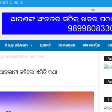
GUST 7, 2026
Ads
ଜିଲ୍ଲା ପରିକ୍ରମା
ରାଜନୀତି
ମନୋରଞ୍ଜନ
ଜୀବନଚର୍ଯ୍ୟା
ଖେ
ଷ୍ଣ ଆଡଭାନୀ କହିଲେ ଏମିତି କଥା
Ad
ଆଡଭାନୀ କହିଲେ ଏମିତି କଥା
Ad
ଖ
ଭଣ୍ଡ