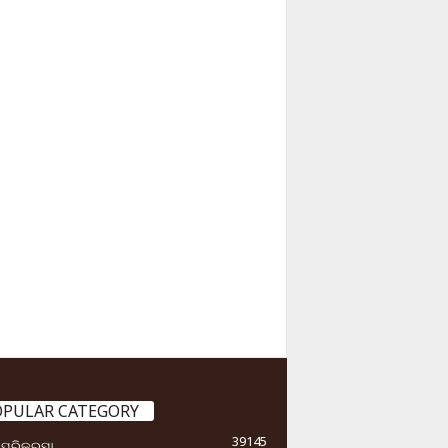
OPULAR CATEGORY
39145
ା ପରିକ୍ରମା