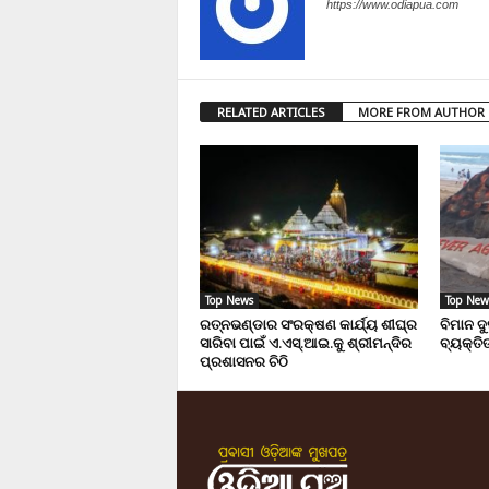
https://www.odiapua.com
RELATED ARTICLES
MORE FROM AUTHOR
Top News
Top New
ରତ୍ନଭଣ୍ଡାର ସଂରକ୍ଷଣ କାର୍ଯ୍ୟ ଶୀଘ୍ର
ବିମାନ ଦ
ସାରିବା ପାଇଁ ଏ.ଏସ୍.ଆଇ.କୁ ଶ୍ରୀମନ୍ଦିର
ବ୍ୟକ୍ତିଙ
ପ୍ରଶାସନର ଚିଠି