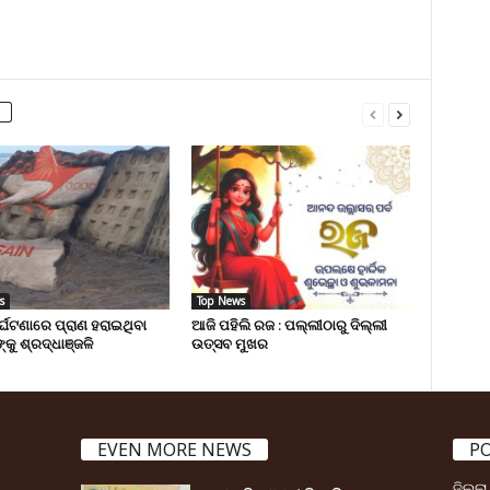
s
Top News
ୁର୍ଘଟଣାରେ ପ୍ରାଣ ହରାଇଥିବା
ଆଜି ପହିଲି ରଜ : ପଲ୍ଲୀଠାରୁ ଦିଲ୍ଲୀ
୍କୁ ଶ୍ରଦ୍ଧାଞ୍ଜଳି
ଉତ୍ସବ ମୁଖର
EVEN MORE NEWS
P
ଜିଲ୍ଲ