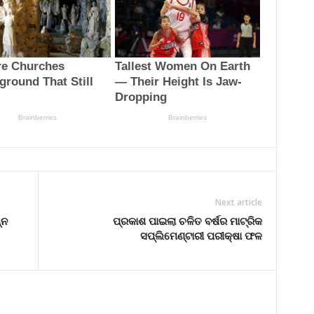
Next article
୍ନ
ପ୍ରକାଶ ପାଇଲା ଚଳିତ ବର୍ଷର ମାଟ୍ରିକ
ସପ୍ଲିମେଣ୍ଟାରୀ ପରୀକ୍ଷା ଫଳ