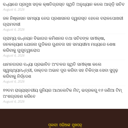
ବନ୍ୟାରେ ପ୍ରମୁଖ ସଡ଼କ କ୍ଷତିଗ୍ରସ୍ତ ସ୍ଥିତି ଅନୁଧ୍ୟାନ କଲେ ଆର୍‌ଡ଼ି ସଚିବ
August 6, 2026
ଜଳ ନିଷ୍କାସନ ସମସ୍ୟା ନେଇ ପ୍ରଶାସନର ଦ୍ୱାରସ୍ତ ହେଲେ ବରାଳପୋଖରୀ
ଗ୍ରାମବାସୀ
August 6, 2026
ଗ୍ରାମ୍ୟ ଉନ୍ନୟନ ବିଭାଗର କମିଶନର ତଥା ସଚିବଙ୍କ ସମୀକ୍ଷା,
ଜନକଲ୍ୟାଣ ଯୋଜନା ଗୁଡିକର ଗୁଣବତା ସହ ସମୟସୀମା ମଧ୍ୟରେ ଶେଷ
କରିବାକୁ ଗୁରୁତ୍ୱାରୋପ
August 6, 2026
ଧାମନଗରର ବନ୍ୟା ପ୍ରଭାବିତ ଅଂଚଳର ସ୍ଥିତି ସମୀକ୍ଷା କଲେ
ସ୍ୱାସ୍ଥ୍ୟମନ୍ତ୍ରୀ, ଡାକ୍ତର ଅଭାବ ଦୂର କରିବା ସହ ଚିକିତ୍ସା ସେବା ସୁଦୃଢ଼
କରିବାକୁ ନିର୍ଦ୍ଦେଶ
August 6, 2026
୭୨ତମ ରାଜ୍ୟସ୍ତରୀୟ ଜୁନିୟର ଆଥଲେଟିକ ମିଟ୍‌, ଭଦ୍ରକରୁ ୧୬ ଜଣିଆ ଟିମ୍
ଅଂଶଗ୍ରହଣ କରିବେ
August 6, 2026