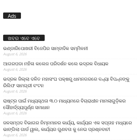
Ads
ଖବର ଏବେ ଏବେ
ଭଣ୍ଡାରିପୋଖରୀ ବିଜେପିର ସାମ୍ବାଦିକ ସମ୍ମିଳନୀ
August 6, 2026
ଆଗରପଡା ମହିଳା କଲେଜ ପରିଦର୍ଶନ କଲେ ଭଦ୍ରକ ବିଧାୟକ
August 6, 2026
ଭଦ୍ରକ ଜିଲ୍ଲା ଦଳିତ ମହାସଂଘ ପକ୍ଷରୁ ଧାମନଗରରେ ବନ୍ୟା ବିପନ୍ନଙ୍କୁ
ରିଲିଫ ସାମଗ୍ରୀ ବଂଟନ
August 6, 2026
ରାଷ୍ଟ୍ର ପାଇଁ ମଧ୍ୟସ୍ଥତା ୩.୦ ମାଧ୍ୟମରେ ବିଚାରାଧୀନ ମାମଲାଗୁଡ଼ିକର
ସୌହାର୍ଦ୍ଦ୍ୟପୂର୍ଣ୍ଣ ସମାଧାନ
August 6, 2026
ଜଳସମ୍ପଦ ବିଭାଗର ନିମ୍ନମାନର କାର୍ଯ୍ୟ, କାର୍ଯ୍ୟର ଏକ ସପ୍ତାହ ମଧ୍ୟରେ
ଭାଙ୍ଗିଲା ଗାର୍ଡ ୱାଲ, କାର୍ଯ୍ୟର ଗୁଣବତା କୁ ନେଇ ପ୍ରଶ୍ନବାଚୀ
August 6, 2026