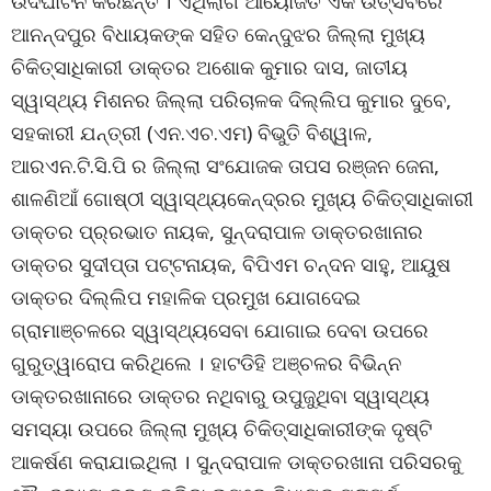
ଉଦଘାଟନ କରିଛନ୍ତି । ଏଥିଲାଗି ଆୟୋଜିତ ଏକ ଉତ୍ସବରେ
ଆନନ୍ଦପୁର ବିଧାୟକଙ୍କ ସହିତ କେନ୍ଦୁଝର ଜିଲ୍ଲା ମୁଖ୍ୟ
ଚିକିତ୍ସାଧିକାରୀ ଡାକ୍ତର ଅଶୋକ କୁମାର ଦାସ, ଜାତୀୟ
ସ୍ୱାସ୍ଥ୍ୟ ମିଶନର ଜିଲ୍ଲା ପରିଚାଳକ ଦିଲ୍ଲିପ କୁମାର ଦୁବେ,
ସହକାରୀ ଯନ୍ତ୍ରୀ (ଏନ.ଏଚ.ଏମ) ବିଭୁତି ବିଶ୍ୱାଳ,
ଆରଏନ.ଟି.ସି.ପି ର ଜିଲ୍ଲା ସଂଯୋଜକ ତାପସ ରଞ୍ଜନ ଜେନା,
ଶାଳଣିଆଁ ଗୋଷ୍ଠୀ ସ୍ୱାସ୍ଥ୍ୟକେନ୍ଦ୍ରର ମୁଖ୍ୟ ଚିକିତ୍ସାଧିକାରୀ
ଡାକ୍ତର ପ୍ର୍ରଭାତ ନାୟକ, ସୁନ୍ଦରାପାଳ ଡାକ୍ତରଖାନାର
ଡାକ୍ତର ସୁଦୀପ୍ତା ପଟ୍ଟନାୟକ, ବିପିଏମ ଚନ୍ଦନ ସାହୁ, ଆୟୁଷ
ଡାକ୍ତର ଦିଲ୍ଲିପ ମହାଳିକ ପ୍ରମୁଖ ଯୋଗଦେଇ
ଗ୍ରାମାଞ୍ଚଳରେ ସ୍ୱାସ୍ଥ୍ୟସେବା ଯୋଗାଇ ଦେବା ଉପରେ
ଗୁରୁତ୍ୱାରୋପ କରିଥିଲେ । ହାଟଡିହି ଅଞ୍ଚଳର ବିଭିନ୍ନ
ଡାକ୍ତରଖାନାରେ ଡାକ୍ତର ନଥିବାରୁ ଉପୁଜୁଥିବା ସ୍ୱାସ୍ଥ୍ୟ
ସମସ୍ୟା ଉପରେ ଜିଲ୍ଲା ମୁଖ୍ୟ ଚିକିତ୍ସାଧିକାରୀଙ୍କ ଦୃଷ୍ଟି
ଆକର୍ଷଣ କରାଯାଇଥିଲା । ସୁନ୍ଦରାପାଳ ଡାକ୍ତରଖାନା ପରିସରକୁ