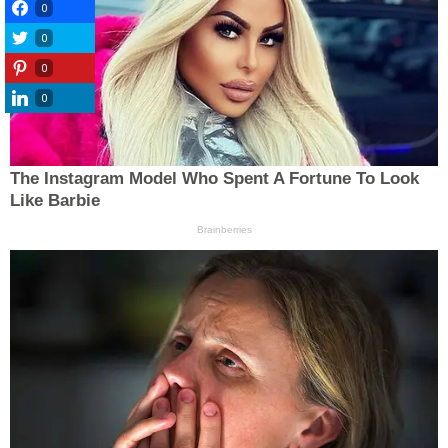
0
0
0
0