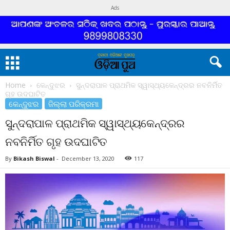
Ads
Home
କେନ୍ଦୁଝର
ସୁନ୍ଦରାପାଳ ପ୍ରାଥମିକ ସ୍ୱାସ୍ଥ୍ୟକେନ୍ଦ୍ରର ନବନିର୍ମିତ
ଗୃହ ଉଦଘାଟିତ
କେନ୍ଦୁଝର
ଜିଲ୍ଲା ପରିକ୍ରମା
ସୁନ୍ଦରାପାଳ ପ୍ରାଥମିକ ସ୍ୱାସ୍ଥ୍ୟକେନ୍ଦ୍ରର
ନବନିର୍ମିତ ଗୃହ ଉଦଘାଟିତ
By
Bikash Biswal
-
December 13, 2020
117