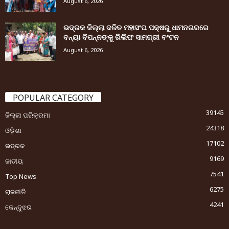
August 6, 2026
ଭଦ୍ରକ ଜିଲ୍ଲା ଦଳିତ ମହାସଂଘ ପକ୍ଷରୁ ଧାମନଗରରେ
ବନ୍ୟା ବିପନ୍ନଙ୍କୁ ରିଲିଫ ସାମଗ୍ରୀ ବଂଟନ
August 6, 2026
POPULAR CATEGORY
39145
ଜିଲ୍ଲା ପରିକ୍ରମା
24318
ଓଡ଼ିଶା
17102
ଭଦ୍ରକ
9169
ଜାତୀୟ
7541
Top News
6275
ରାଜନୀତି
4241
କେନ୍ଦୁଝର