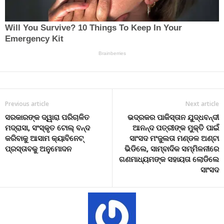
Previous article
Next article
ସରକାରଙ୍କ ଦ୍ୱାରା ପରିଚାଳିତ
ଭଦ୍ରକର ପାକିସ୍ତାନ ଯୁଦ୍ଧବନ୍ଦୀ
ମଦ୍ରାସା, ସଂସ୍କୃତ ଟୋଲ୍ ବନ୍ଦ
ଆନନ୍ଦ ପତ୍ରୀଙ୍କ ମୁକ୍ତି ପାଇଁ
କରିବାକୁ ଆସାମ କ୍ୟାବିନେଟ୍
ସାଂସଦ ମଂଜୁଲତା ମଣ୍ଡଳ ଅଣ୍ଟା
ପ୍ରସ୍ତାବକୁ ଅନୁମୋଦନ
ଭିଡିଲେ, ସାମ୍ବାଦିକ ସମ୍ମିଳନୀରେ
ଗଣମାଧ୍ୟମଙ୍କ ସହାୟତା ଲୋଡିଲେ
ସାଂସଦ