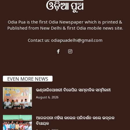
Odia Pua is the first Odia Newspaper which is printed &
Published from New Delhi & first Odia mobile news site.
Contact us:
odiapuadelhi@gmail.com
EVEN MORE NEWS
ଭଣ୍ଡାରିପୋଖରୀ ବିଜେପିର ସାମ୍ବାଦିକ ସମ୍ମିଳନୀ
August 6, 2026
ଆଗରପଡା ମହିଳା କଲେଜ ପରିଦର୍ଶନ କଲେ ଭଦ୍ରକ
ବିଧାୟକ