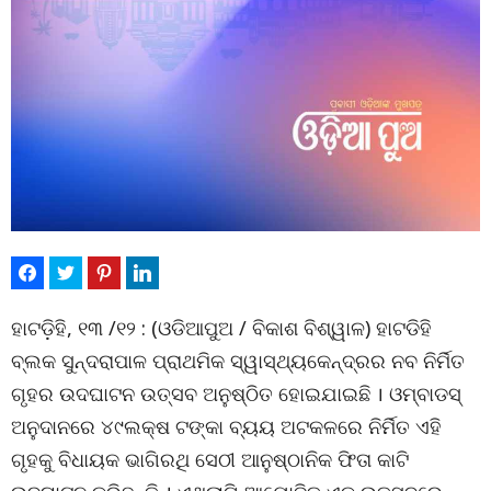
ହାଟଡ଼ିହି, ୧୩ /୧୨ : (ଓଡିଆପୁଅ / ବିକାଶ ବିଶ୍ୱାଳ) ହାଟଡିହି
ବ୍ଲକ ସୁନ୍ଦରାପାଳ ପ୍ରାଥମିକ ସ୍ୱାସ୍ଥ୍ୟକେନ୍ଦ୍ରର ନବ ନିର୍ମିତ
ଗୃହର ଉଦଘାଟନ ଉତ୍ସବ ଅନୁଷ୍ଠିତ ହୋଇଯାଇଛି । ଓମ୍‌ବାଡସ୍
ଅନୁଦାନରେ ୪୯ଲକ୍ଷ ଟଙ୍କା ବ୍ୟୟ ଅଟକଳରେ ନିର୍ମିତ ଏହି
ଗୃହକୁ ବିଧାୟକ ଭାଗିରଥି ସେଠୀ ଆନୁଷ୍ଠାନିକ ଫିତା କାଟି