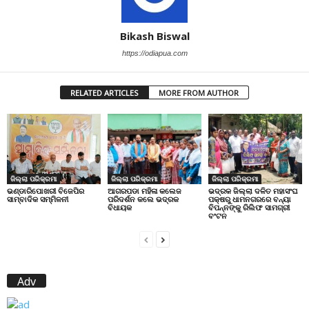
Bikash Biswal
https://odiapua.com
RELATED ARTICLES
MORE FROM AUTHOR
ଜିଲ୍ଲା ପରିକ୍ରମା
ଜିଲ୍ଲା ପରିକ୍ରମା
ଜିଲ୍ଲା ପରିକ୍ରମା
ଭଣ୍ଡାରିପୋଖରୀ ବିଜେପିର
ଆଗରପଡା ମହିଳା କଲେଜ
ଭଦ୍ରକ ଜିଲ୍ଲା ଦଳିତ ମହାସଂଘ
ସାମ୍ବାଦିକ ସମ୍ମିଳନୀ
ପରିଦର୍ଶନ କଲେ ଭଦ୍ରକ
ପକ୍ଷରୁ ଧାମନଗରରେ ବନ୍ୟା
ବିଧାୟକ
ବିପନ୍ନଙ୍କୁ ରିଲିଫ ସାମଗ୍ରୀ
ବଂଟନ
Adv