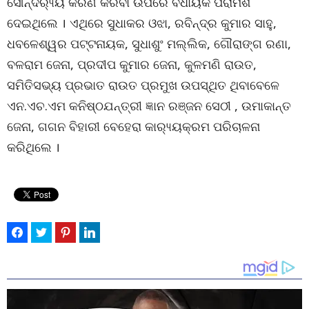
ସୌନ୍ଦର‌୍ୟ୍ୟ କରଣ କରିବା ଉପରେ ବିଧାୟକ ପରାମର୍ଶ
ଦେଇଥିଲେ । ଏଥିରେ ସୁଧାକର ଓଝା, ରବିନ୍ଦ୍ର କୁମାର ସାହୁ,
ଧବଳେଶ୍ୱର ପଟ୍ଟନାୟକ, ସୁଧାଶୁଂ ମଲ୍ଲିକ, ଗୌରାଙ୍ଗ ରଣା,
ବଳରାମ ଜେନା, ପ୍ରଦୀପ କୁମାର ଜେନା, କୁଳମଣି ରାଉତ,
ସମିତିସଭ୍ୟ ପ୍ରଭାତ ରାଉତ ପ୍ରମୁଖ ଉପସ୍ଥିତ ଥିବାବେଳେ
ଏନ.ଏଚ.ଏମ କନିଷ୍ଠଯନ୍ତ୍ରୀ ଜ୍ଞାନ ରଞ୍ଜନ ସେଠୀ , ଉମାକାନ୍ତ
ଜେନା, ଗଗନ ବିହାରୀ ବେହେରା କାର‌୍ୟ୍ୟକ୍ରମ ପରିଚାଳନା
କରିଥିଲେ ।