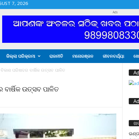
GUST 7, 2026
Ads
ଜିଲ୍ଲା ପରିକ୍ରମା
ରାଜନୀତି
ମନୋରଞ୍ଜନ
ଜୀବନଚର୍ଯ୍ୟା
ଖେ
ତି ବିକାଶ ପରିଷଦର ବାର୍ଷିକ ଉତ୍ସବ ପାଳିତ
Ad
ର ବାର୍ଷିକ ଉତ୍ସବ ପାଳିତ
Ad
ଖ
ଭଣ୍ଡ