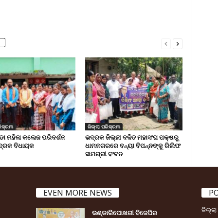
ିକ୍ରମା
ଜିଲ୍ଲା ପରିକ୍ରମା
 ମହିଳା କଲେଜ ପରିଦର୍ଶନ
ଭଦ୍ରକ ଜିଲ୍ଲା ଦଳିତ ମହାସଂଘ ପକ୍ଷରୁ
୍ରକ ବିଧାୟକ
ଧାମନଗରରେ ବନ୍ୟା ବିପନ୍ନଙ୍କୁ ରିଲିଫ
ସାମଗ୍ରୀ ବଂଟନ
EVEN MORE NEWS
P
ଜିଲ୍ଲ
ଭଣ୍ଡାରିପୋଖରୀ ବିଜେପିର