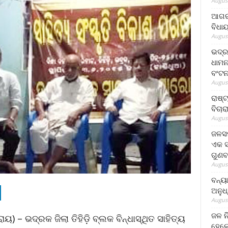
August
ଆଗରପ
ବିଧା
August
ଭଦ୍ର
ଧାମନ
ବଂଟ
August
ରାଷ୍
ବିଚାର
August
ଜଳସମ
ଏକ ସପ
ଗୁଣବ
August
ବନ୍ୟ
ଅନୁଧ
August
ଜଳ ନ
ାୟ) – ଭଦ୍ରକ ଜିଲା ତିହିଡ଼ି ବ୍ଲକ ବିନ୍ଧାସ୍ଥିତ ସାହିତ୍ୟ
ହେଲେ