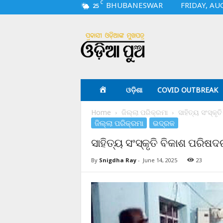
C
BHUBANESWAR
FRIDAY, AU
25
O
d
i
a
p
u
a
ଓଡ଼ିଶା
COVID OUTBREAK
.
c
Home
ଜିଲ୍ଲା ପରିକ୍ରମା
ସାହିତ୍ୟ ସଂସ୍କୃ
o
ଜିଲ୍ଲା ପରିକ୍ରମା
ଭଦ୍ରକ
m
ସାହିତ୍ୟ ସଂସ୍କୃତି ବିକାଶ ପରିଷଦ
By
Snigdha Ray
-
June 14, 2025
23