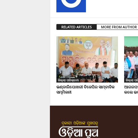
RELATED ARTICLES
MORE FROM AUTHOR
ଜିଲ୍ଲା ପରିକ୍ରମା
ଜିଲ୍ଲା ପର
ଭଣ୍ଡାରିପୋଖରୀ ବିଜେପିର ସାମ୍ବାଦିକ
ଆଗରପଡା
ସମ୍ମିଳନୀ
କଲେ ଭଦ