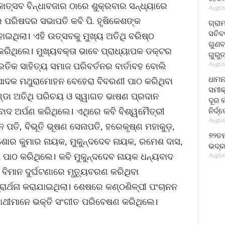
କୋତ୍ସବ ବିନ୍ଧାବଜାର ଠାରେ ଶୁକ୍ରବାର ସନ୍ଧ୍ୟାରେ
August
ପରିଷଦର ସଭାପତି କବି ପି. ହୃଷିକେଶଙ୍କ
ଗ୍ରା
ସଚିବ
ଥିଲା। ଏହି ଉତ୍ସବକୁ ମୁଖ୍ୟ ଅତିଥି ବରିଷ୍ଠ
ଗୁଣବ
ରିଥିଲେ। ମୁଖ୍ୟବକ୍ତା ଭାବେ ପ୍ରାଧ୍ୟାପକ ଡକ୍ଟର
ଗୁରୁ
August
ିକ ସାହିତ୍ୟ ସମାଜ ପରିବର୍ତନର ବାର୍ତାବହ ବୋଲି
ଧାମନ
ାଦକ ମଥୁରାମୋହନ ବେହେରା ବିବରଣୀ ପାଠ କରିଥିବା
ସମୀକ
ଣ୍ଡା ଅତିଥି ପରିଚୟ ଓ ସ୍ୱାଗତ ଭାଷଣ ପ୍ରଦାନ
ଦୂର କ
ଦ ଅର୍ପଣ କରିଥିଲେ। ଏଥିରେ କବି ବିଶ୍ୱମୈତ୍ରୀ
ନିର୍ଦ୍
August
 ପତି, ବିଭୂତି ଭୂଷଣ ସେନାପତି, ହରେକୃଷ୍ଣ ମହାକୁଡ଼,
୭୨ତମ
ିଶୋର କୁମାର ନାୟକ, ମୁକୁନ୍ଦଦେବ ନାୟକ, ରମେଶ ଦାସ,
ଭଦ୍ର
ା ପାଠ କରିଥିଲେ। କବି ମୁକୁନ୍ଦଦେବ ନାୟକ ଧନ୍ୟବାଦ
August
ିମାନ ଦୁର୍ଘଟଣାରେ ମୃତ୍ୟୁବରଣ କରିଥିବା
ାର୍ଥନା କରାଯାଇଥିଲା। ଶେଷରେ କଣ୍ଠଶିଳ୍ପୀ ପଂଚାନନ
ଥୀମାନେ ଭକ୍ତି ସଂଗୀତ ପରିବେଷଣ କରିଥିଲେ।