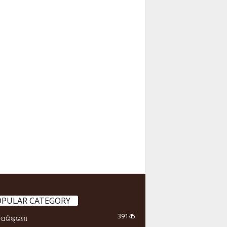
OPULAR CATEGORY
39145
ା ପରିକ୍ରମା