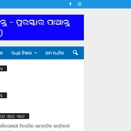
ଳ
ଅନ୍ୟ ବିଭାଗ
ରାମ ମନ୍ଦିର
v
s
ବର ଏବେ ଏବେ
ାରିପୋଖରୀ ବିଜେପିର ସାମ୍ବାଦିକ ସମ୍ମିଳନୀ