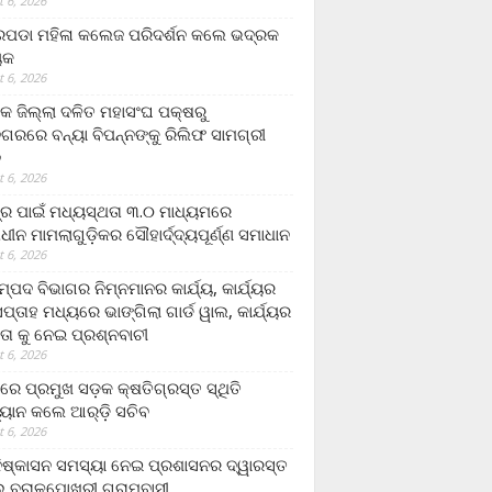
 6, 2026
ଡା ମହିଳା କଲେଜ ପରିଦର୍ଶନ କଲେ ଭଦ୍ରକ
ୟକ
 6, 2026
କ ଜିଲ୍ଲା ଦଳିତ ମହାସଂଘ ପକ୍ଷରୁ
ଗରରେ ବନ୍ୟା ବିପନ୍ନଙ୍କୁ ରିଲିଫ ସାମଗ୍ରୀ
ନ
 6, 2026
ଟ୍ର ପାଇଁ ମଧ୍ୟସ୍ଥତା ୩.୦ ମାଧ୍ୟମରେ
ାଧୀନ ମାମଲାଗୁଡ଼ିକର ସୌହାର୍ଦ୍ଦ୍ୟପୂର୍ଣ୍ଣ ସମାଧାନ
 6, 2026
୍ପଦ ବିଭାଗର ନିମ୍ନମାନର କାର୍ଯ୍ୟ, କାର୍ଯ୍ୟର
୍ତାହ ମଧ୍ୟରେ ଭାଙ୍ଗିଲା ଗାର୍ଡ ୱାଲ, କାର୍ଯ୍ୟର
ତା କୁ ନେଇ ପ୍ରଶ୍ନବାଚୀ
 6, 2026
ାରେ ପ୍ରମୁଖ ସଡ଼କ କ୍ଷତିଗ୍ରସ୍ତ ସ୍ଥିତି
୍ୟାନ କଲେ ଆର୍‌ଡ଼ି ସଚିବ
 6, 2026
ିଷ୍କାସନ ସମସ୍ୟା ନେଇ ପ୍ରଶାସନର ଦ୍ୱାରସ୍ତ
 ବରାଳପୋଖରୀ ଗ୍ରାମବାସୀ