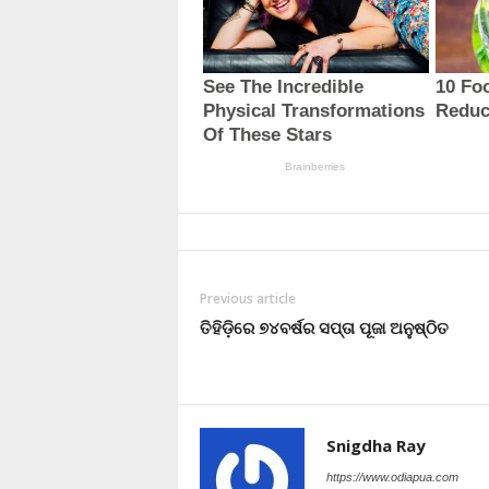
Previous article
ତିହିଡ଼ିରେ ୭୪ବର୍ଷର ସପ୍ତା ପୂଜା ଅନୁଷ୍ଠିତ
Snigdha Ray
https://www.odiapua.com