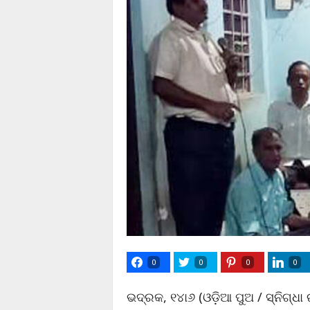
0
0
0
0
ଭଦ୍ରକ, ୧୪ା୬ (ଓଡ଼ିଆ ପୁଅ / ସ୍ନିଗ୍ଧା ର