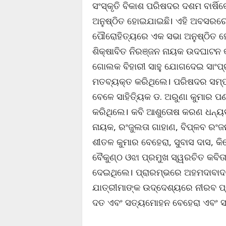
ସଂସ୍କୃତି ବିକାଶ ପରିଷଦର ଦଶମ ବାର୍ଷି
ଅନୁଷ୍ଠିତ ହୋଇଯାଇଛି। ଏହି ଅବସରରେ 
ପୌରୋହିତ୍ୟରେ ଏକ ସଭା ଅନୁଷ୍ଠିତ ହୋଇ
ଶିକ୍ଷାବିତ ନିରଞ୍ଜନ ନାୟକ ଉଦଘାଟନ କ
ଗୋଲକ ବିହାରୀ ସାହୁ ଯୋଗଦେଇ ସାଂପ୍ରତ
ମତବ୍ୟକ୍ତ କରିଥିଲେ। ପରିଷଦର ସମ୍ପ
ବେଳେ ସାହିତ୍ୟିକ ଡ. ଅରୁଣା କୁମାର ପ
କରିଥିଲେ। କବି ଆଶୁତୋଷ କରଣ ଧନ୍ୟବା
ନାୟକ, ରଂଜୁଲତା ଗାହାଣ, ବିପ୍ଳବ ରଂଜନ
ଶୀତଳ କୁମାର ବେହେରା, ସୁବାସ ଦାସ, କ
ବୈକୁଣ୍ଠ ଓଝା ପ୍ରମୁଖ ସ୍ୱରଚିତ କବିତ
ଦେଇଥିଲେ। ପ୍ରାରମ୍ଭରେ ଅହମଦାବାଦ ବ
ଯାତ୍ରୀମାଙ୍କ ଉଦ୍ଦେଶ୍ୟରେ ନୀରବ ପ୍ର
ଦତ ଏବଂ ସତ୍ୟମୋହନ ବେହେରା ଏବଂ ସା