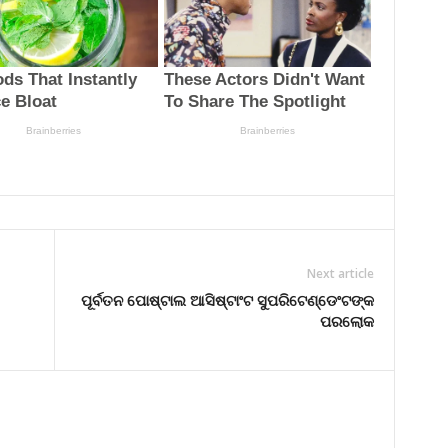
Next article
ପୂର୍ବତନ ପୋଷ୍ଟାଲ ଆସିଷ୍ଟାଂଟ ସୁପରିଟେଣ୍ଡେଂଟଙ୍କ
ପରଲୋକ