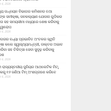
 6, 2026
ମ୍ୟ ଉନ୍ନୟନ ବିଭାଗର କମିଶନର ତଥା
ଙ୍କ ସମୀକ୍ଷା, ଜନକଲ୍ୟାଣ ଯୋଜନା ଗୁଡିକର
ତା ସହ ସମୟସୀମା ମଧ୍ୟରେ ଶେଷ କରିବାକୁ
ତ୍ୱାରୋପ
 6, 2026
ଗରର ବନ୍ୟା ପ୍ରଭାବିତ ଅଂଚଳର ସ୍ଥିତି
୍ଷା କଲେ ସ୍ୱାସ୍ଥ୍ୟମନ୍ତ୍ରୀ, ଡାକ୍ତର ଅଭାବ
ରିବା ସହ ଚିକିତ୍ସା ସେବା ସୁଦୃଢ଼ କରିବାକୁ
ଦେଶ
 6, 2026
 ରାଜ୍ୟସ୍ତରୀୟ ଜୁନିୟର ଆଥଲେଟିକ ମିଟ୍‌,
କରୁ ୧୬ ଜଣିଆ ଟିମ୍ ଅଂଶଗ୍ରହଣ କରିବେ
 6, 2026