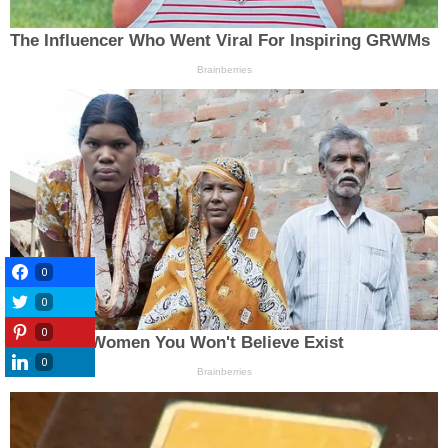
0
0
0
0