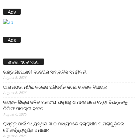
Adv
Ads
ଖବର ଏବେ ଏବେ
ଭଣ୍ଡାରିପୋଖରୀ ବିଜେପିର ସାମ୍ବାଦିକ ସମ୍ମିଳନୀ
August 6, 2026
ଆଗରପଡା ମହିଳା କଲେଜ ପରିଦର୍ଶନ କଲେ ଭଦ୍ରକ ବିଧାୟକ
August 6, 2026
ଭଦ୍ରକ ଜିଲ୍ଲା ଦଳିତ ମହାସଂଘ ପକ୍ଷରୁ ଧାମନଗରରେ ବନ୍ୟା ବିପନ୍ନଙ୍କୁ
ରିଲିଫ ସାମଗ୍ରୀ ବଂଟନ
August 6, 2026
ରାଷ୍ଟ୍ର ପାଇଁ ମଧ୍ୟସ୍ଥତା ୩.୦ ମାଧ୍ୟମରେ ବିଚାରାଧୀନ ମାମଲାଗୁଡ଼ିକର
ସୌହାର୍ଦ୍ଦ୍ୟପୂର୍ଣ୍ଣ ସମାଧାନ
August 6, 2026