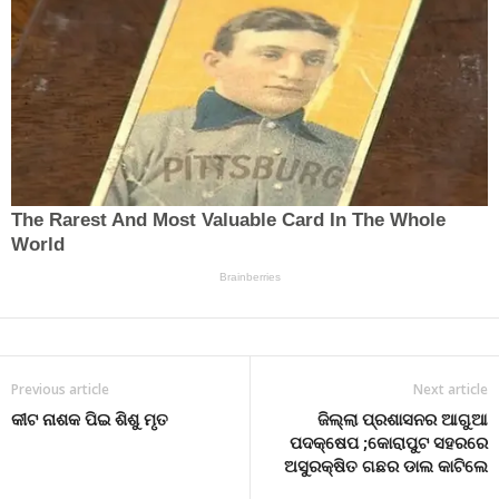
Previous article
Next article
କୀଟ ନାଶକ ପିଇ ଶିଶୁ ମୃତ
ଜିଲ୍ଲା ପ୍ରଶାସନର ଆଗୁଆ
ପଦକ୍ଷେପ ;କୋରାପୁଟ ସହରରେ
ଅସୁରକ୍ଷିତ ଗଛର ଡାଲ କାଟିଲେ