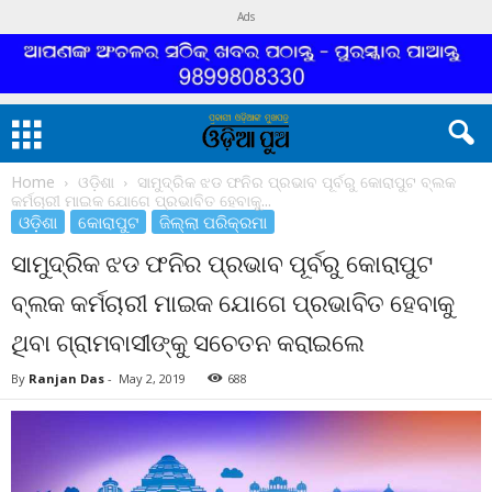
Ads
Home
ଓଡ଼ିଶା
ସାମୁଦ୍ରିକ ଝଡ ଫନିର ପ୍ରଭାବ ପୂର୍ବରୁ କୋରାପୁଟ ବ୍ଲକ
କର୍ମଚାରୀ ମାଇକ ଯୋଗେ ପ୍ରଭାବିତ ହେବାକୁ...
ଓଡ଼ିଶା
କୋରାପୁଟ
ଜିଲ୍ଲା ପରିକ୍ରମା
ସାମୁଦ୍ରିକ ଝଡ ଫନିର ପ୍ରଭାବ ପୂର୍ବରୁ କୋରାପୁଟ
ବ୍ଲକ କର୍ମଚାରୀ ମାଇକ ଯୋଗେ ପ୍ରଭାବିତ ହେବାକୁ
ଥିବା ଗ୍ରାମବାସୀଙ୍କୁ ସଚେତନ କରାଇଲେ
By
Ranjan Das
-
May 2, 2019
688