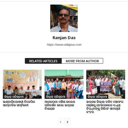
Ranjan Das
https://www.odiapua.com
RELATED ARTICLES
MORE FROM AUTHOR
ଜିଲ୍ଲା ପରିକ୍ରମା
ଜିଲ୍ଲା ପରିକ୍ରମା
ଜିଲ୍ଲା ପରିକ୍ରମା
ଭଣ୍ଡାରିପୋଖରୀ ବିଜେପିର
ଆଗରପଡା ମହିଳା କଲେଜ
ଭଦ୍ରକ ଜିଲ୍ଲା ଦଳିତ ମହାସଂଘ
ସାମ୍ବାଦିକ ସମ୍ମିଳନୀ
ପରିଦର୍ଶନ କଲେ ଭଦ୍ରକ
ପକ୍ଷରୁ ଧାମନଗରରେ ବନ୍ୟା
ବିଧାୟକ
ବିପନ୍ନଙ୍କୁ ରିଲିଫ ସାମଗ୍ରୀ
ବଂଟନ