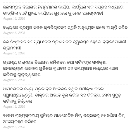
ଜଳସମ୍ପଦ ବିଭାଗର ନିମ୍ନମାନର କାର୍ଯ୍ୟ, କାର୍ଯ୍ୟର ଏକ ସପ୍ତାହ ମଧ୍ୟରେ
ଭାଙ୍ଗିଲା ଗାର୍ଡ ୱାଲ, କାର୍ଯ୍ୟର ଗୁଣବତା କୁ ନେଇ ପ୍ରଶ୍ନବାଚୀ
August 6, 2026
ବନ୍ୟାରେ ପ୍ରମୁଖ ସଡ଼କ କ୍ଷତିଗ୍ରସ୍ତ ସ୍ଥିତି ଅନୁଧ୍ୟାନ କଲେ ଆର୍‌ଡ଼ି ସଚିବ
August 6, 2026
ଜଳ ନିଷ୍କାସନ ସମସ୍ୟା ନେଇ ପ୍ରଶାସନର ଦ୍ୱାରସ୍ତ ହେଲେ ବରାଳପୋଖରୀ
ଗ୍ରାମବାସୀ
August 6, 2026
ଗ୍ରାମ୍ୟ ଉନ୍ନୟନ ବିଭାଗର କମିଶନର ତଥା ସଚିବଙ୍କ ସମୀକ୍ଷା,
ଜନକଲ୍ୟାଣ ଯୋଜନା ଗୁଡିକର ଗୁଣବତା ସହ ସମୟସୀମା ମଧ୍ୟରେ ଶେଷ
କରିବାକୁ ଗୁରୁତ୍ୱାରୋପ
August 6, 2026
ଧାମନଗରର ବନ୍ୟା ପ୍ରଭାବିତ ଅଂଚଳର ସ୍ଥିତି ସମୀକ୍ଷା କଲେ
ସ୍ୱାସ୍ଥ୍ୟମନ୍ତ୍ରୀ, ଡାକ୍ତର ଅଭାବ ଦୂର କରିବା ସହ ଚିକିତ୍ସା ସେବା ସୁଦୃଢ଼
କରିବାକୁ ନିର୍ଦ୍ଦେଶ
August 6, 2026
୭୨ତମ ରାଜ୍ୟସ୍ତରୀୟ ଜୁନିୟର ଆଥଲେଟିକ ମିଟ୍‌, ଭଦ୍ରକରୁ ୧୬ ଜଣିଆ ଟିମ୍
ଅଂଶଗ୍ରହଣ କରିବେ
August 6, 2026