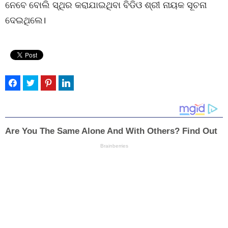
ନେବେ ବୋଲି ସ୍ଥିର କରାଯାଇଥିବା ବିଡିଓ ଶ୍ରୀ ନାୟକ ସୂଚନା
ଦେଇଥିଲେ।