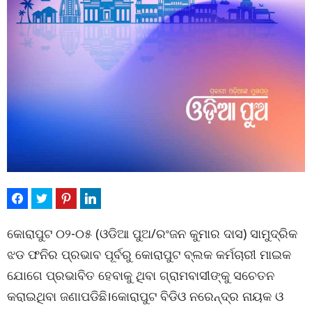
କୋରାପୁଟ ୦୨-୦୫ (ଓଡିଆ ପୁଅ/ରଂଜନ କୁମାର ଦାସ) ସାମୁଦ୍ରିକ
ଝଡ ଫନିର ପ୍ରଭାବ ପୂର୍ବରୁ କୋରାପୁଟ ବ୍ଲକ କର୍ମଚାରୀ ମାଇକ
ଯୋଗେ ପ୍ରଭାବିତ ହେବାକୁ ଥିବା ଗ୍ରାମବାସୀଙ୍କୁ ସଚେତନ
କରାଇଥିବା ଜଣାପଡିଛି।କୋରାପୁଟ ବିଡିଓ ନରେନ୍ଦ୍ର ନାୟକ ଓ