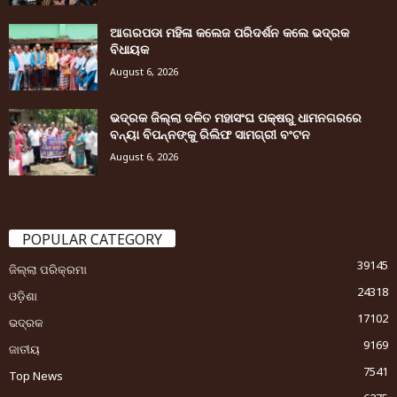
ଆଗରପଡା ମହିଳା କଲେଜ ପରିଦର୍ଶନ କଲେ ଭଦ୍ରକ
ବିଧାୟକ
August 6, 2026
ଭଦ୍ରକ ଜିଲ୍ଲା ଦଳିତ ମହାସଂଘ ପକ୍ଷରୁ ଧାମନଗରରେ
ବନ୍ୟା ବିପନ୍ନଙ୍କୁ ରିଲିଫ ସାମଗ୍ରୀ ବଂଟନ
August 6, 2026
POPULAR CATEGORY
39145
ଜିଲ୍ଲା ପରିକ୍ରମା
24318
ଓଡ଼ିଶା
17102
ଭଦ୍ରକ
9169
ଜାତୀୟ
7541
Top News