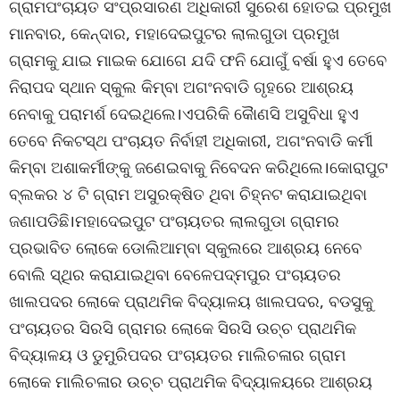
ଗ୍ରାମପଂଚାୟତ ସଂପ୍ରସାରଣ ଅଧିକାରୀ ସୁରେଶ ହୋତଇ ପ୍ରମୁଖ
ମାନବାର, କେନ୍ଦାର, ମହାଦେଇପୁଟର ଲାଲଗୁଡା ପ୍ରମୁଖ
ଗ୍ରାମକୁ ଯାଇ ମାଇକ ଯୋଗେ ଯଦି ଫନି ଯୋଗୁଁ ବର୍ଷା ହୁଏ ତେବେ
ନିରାପଦ ସ୍ଥାନ ସ୍କୁଲ କିମ୍ବା ଅଗଂନବାଡି ଗୃହରେ ଆଶ୍ରୟ
ନେବାକୁ ପରାମର୍ଶ ଦେଇଥିଲେ।ଏପରିକି କୈାଣସି ଅସୁବିଧା ହୁଏ
ତେବେ ନିକଟସ୍ଥ ପଂଚାୟତ ନିର୍ବାହୀ ଅଧିକାରୀ, ଅଗଂନବାଡି କର୍ମୀ
କିମ୍ବା ଅଶାକର୍ମୀଙ୍କୁ ଜଣେଇବାକୁ ନିବେଦନ କରିଥିଲେ।କୋରାପୁଟ
ବ୍ଲକର ୪ ଟି ଗ୍ରାମ ଅସୁରକ୍ଷିତ ଥିବା ଚିହ୍ନଟ କରାଯାଇଥିବା
ଜଣାପଡିଛି।ମହାଦେଇପୁଟ ପଂଚାୟତର ଲାଲଗୁଡା ଗ୍ରାମର
ପ୍ରଭାବିତ ଲୋକେ ଡୋଲିଆମ୍ବା ସ୍କୁଲରେ ଆଶ୍ରୟ ନେବେ
ବୋଲି ସ୍ଥିର କରାଯାଇଥିବା ବେଳେପଦ୍ମପୁର ପଂଚାୟତର
ଖାଲପଦର ଲୋକେ ପ୍ରାଥମିକ ବିଦ୍ୟାଳୟ ଖାଲପଦର, ବଡସୁକୁ
ପଂଚାୟତର ସିରସି ଗ୍ରାମର ଲୋକେ ସିରସି ଉଚ୍ଚ ପ୍ରାଥମିକ
ବିଦ୍ୟାଳୟ ଓ ଡୁମୁରିପଦର ପଂଚାୟତର ମାଲିଚଳାର ଗ୍ରାମ
ଲୋକେ ମାଲିଚଳାର ଉଚ୍ଚ ପ୍ରାଥମିକ ବିଦ୍ୟାଳୟରେ ଆଶ୍ରୟ