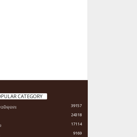
OPULAR CATEGORY
39157
ା ପରିକ୍ରମା
24318
17114
କ
9169
ୟ