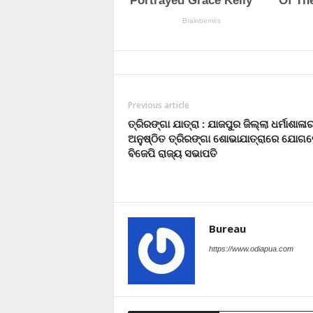
Previous article
ତ୍ରିରଙ୍ଗା ଯାତ୍ରା : ଯାଜପୁର ଜିଲ୍ଲା ଧର୍ମାଶାଳା
ଅନୁଷ୍ଠିତ ତ୍ରିରଙ୍ଗା ଶୋଭାଯାତ୍ରାରେ ଯୋଗ
ବିଜେପି ରାଜ୍ୟ ସଭାପତି
Bureau
https://www.odiapua.com