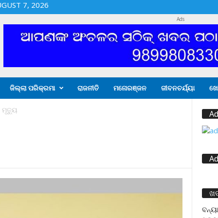
UGUST 7, 2026
Ads
ଜିଲ୍ଲା ପରିକ୍ରମା
ରାଜନୀତି
ମନୋରଞ୍ଜନ
ଜୀବନଚର୍ଯ୍ୟା
ଖେ
ମୃତ୍ୟୁ
Ad
Ad
ଖ
ବନ୍ୟା