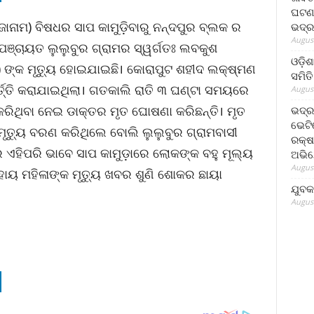
ଘଟଣା
ାନାମ) ବିଷଧର ସାପ କାମୁଡ଼ିବାରୁ ନନ୍ଦପୁର ବ୍ଲକ ର
ଭଦ୍ର
August
ପଞ୍ଚାୟତ ଲୁଲୁବୁର ଗ୍ରାମର ସ୍ୱର୍ଗତଃ ଲବକୁଶ
ଓଡ଼ିଶ
ି(୫୫) ଙ୍କ ମୃତ୍ୟୁ ହୋଇଯାଇଛି। କୋରାପୁଟ ଶହୀଦ ଲକ୍ଷ୍ମଣ
ସମିତି
ତ୍ତି କରାଯାଇଥିଲା। ଗତକାଲି ରାତି ୩ ଘଣ୍ଟା ସମୟରେ
August
 କରିଥିବା ନେଇ ଡାକ୍ତର ମୃତ ଘୋଷଣା କରିଛନ୍ତି। ମୃତ
ଭଦ୍ର
ଭେଟି
େ ମୃତ୍ୟୁ ବରଣ କରିଥିଲେ ବୋଲି ଲୁଲୁବୁର ଗ୍ରାମବାସୀ
ରକ୍ଷ
ନରେ ଏହିପରି ଭାବେ ସାପ କାମୁଡ଼ାରେ ଲୋକଙ୍କ ବହୁ ମୂଲ୍ୟ
ଅଭି
August
ୟ ମହିଳାଙ୍କ ମୃତ୍ୟୁ ଖବର ଶୁଣି ଶୋକର ଛାୟା
ଯୁବକ
August