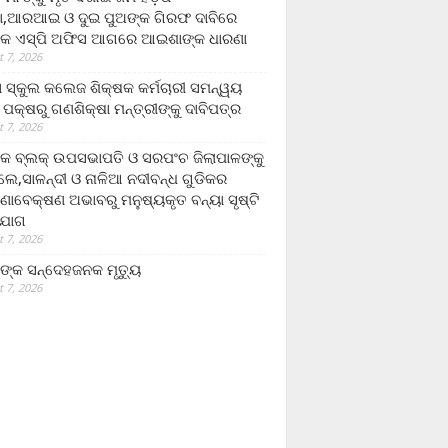
,ଆରଆଇ ଓ ଦୁଇ ପୁଅଙ୍କ ଗିରଫ ଦାବିରେ
କ ଏସ୍‌ପି ଅଫିସ ଆଗରେ ଆଇଶାଙ୍କ ଧାରଣା
 7, 2026
ା ସ୍କୁଲ କଲେଜ ଶିକ୍ଷକ କର୍ମଚାରୀ ସମନ୍ୱୟ
 ପକ୍ଷରୁ ଗଣଶିକ୍ଷା ମନ୍ତ୍ରୀଙ୍କୁ ଦାବିପତ୍ର
 7, 2026
କ ବ୍ଲକ୍ ଉପସଭାପତି ଓ ସରପଂଚ ଜିଲାପାଳଙ୍କୁ
ଲେ,ସାଳନ୍ଦୀ ଓ ନାଳିଆ ନଦୀବନ୍ଧ ଗୁଡିକର
ଣାବେକ୍ଷଣ ଅଭାବରୁ ମନୁଷ୍ୟକୃତ ବନ୍ୟା ସୃଷ୍ଟି
ଯୋଗ
 7, 2026
ଙ୍କ ସନ୍ଦେହଜନକ ମୃତ୍ୟୁ
 7, 2026