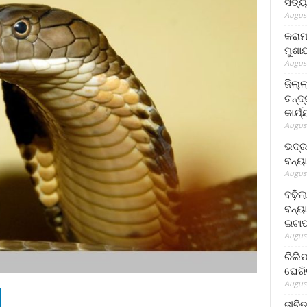
ସତ୍ୟ
August
କରାମ
ମୁଶା
August
ଜିଲ୍
ଚନ୍ଦ
କାର୍ଯ
August
ଭଦ୍ର
ବନ୍ୟ
August
ବଢ଼ିଲ
ବନ୍ୟା
ଇଟାପ
August
ରିଲି
ଘେରି
August
ଜୀବିତ