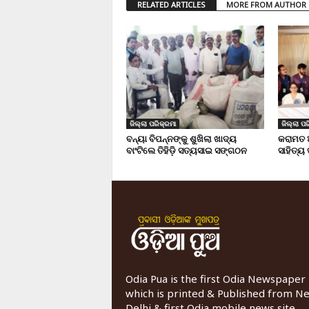
RELATED ARTICLES
MORE FROM AUTHOR
ଜିଲ୍ଲା ପରିକ୍ରମା
ଜିଲ୍ଲା ପର
ବନ୍ୟା ବିପନ୍ନଙ୍କୁ ଶୁଖିଲା ଖାଦ୍ୟ
କରାମତ 
ବାଂଟିଲେ ତିହିଡି଼ ସତ୍ୟସାଇ ସଙ୍ଗଠନ
ସାହିତ୍ୟ
Odia Pua is the first Odia Newspaper
which is printed & Published from N
Delhi & first Odia mobile news site.