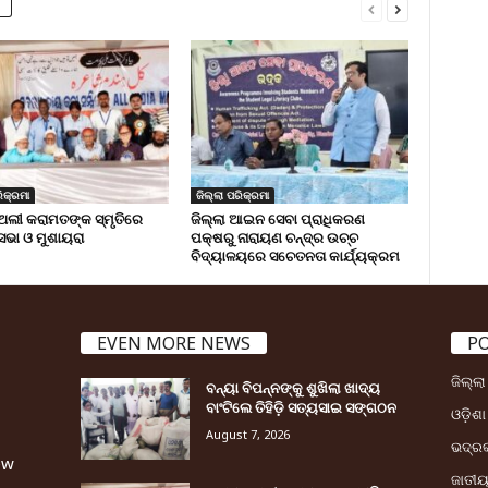
ିକ୍ରମା
ଜିଲ୍ଲା ପରିକ୍ରମା
ଅଲୀ କରାମତଙ୍କ ସ୍ମୃତିରେ
ଜିଲ୍ଲା ଆଇନ ସେବା ପ୍ରାଧିକରଣ
 ସଭା ଓ ମୁଶାୟରା
ପକ୍ଷରୁ ନାରାୟଣ ଚନ୍ଦ୍ର ଉଚ୍ଚ
ବିଦ୍ୟାଳୟରେ ସଚେତନତା କାର୍ଯ୍ୟକ୍ରମ
EVEN MORE NEWS
P
ଜିଲ୍ଲ
ବନ୍ୟା ବିପନ୍ନଙ୍କୁ ଶୁଖିଲା ଖାଦ୍ୟ
ବାଂଟିଲେ ତିହିଡି଼ ସତ୍ୟସାଇ ସଙ୍ଗଠନ
ଓଡ଼ିଶା
August 7, 2026
ଭଦ୍ର
ew
ଜାତୀ