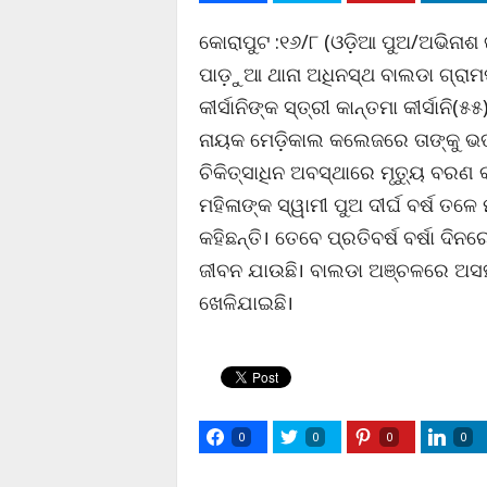
କୋରାପୁଟ :୧୬/୮ (ଓଡ଼ିଆ ପୁଅ/ଅଭିନାଶ ଜ
ପାଡ଼ୁଆ ଥାନା ଅଧିନସ୍ଥ ବାଲଡା ଗ୍ରାମ
କୀର୍ସାନିଙ୍କ ସ୍ତ୍ରୀ କାନ୍ତମା କୀର୍ସାନ
ନାୟକ ମେଡ଼ିକାଲ କଲେଜରେ ତାଙ୍କୁ ଭର୍
ଚିକିତ୍ସାଧିନ ଅବସ୍ଥାରେ ମୃତ୍ୟୁ ବରଣ
ମହିଳାଙ୍କ ସ୍ୱାମୀ ପୁଅ ଦୀର୍ଘ ବର୍ଷ ତଳ
କହିଛନ୍ତି। ତେବେ ପ୍ରତିବର୍ଷ ବର୍ଷା ଦି
ଜୀବନ ଯାଉଛି। ବାଲଡା ଅଞ୍ଚଳରେ ଅସହା
ଖେଳିଯାଇଛି।
0
0
0
0