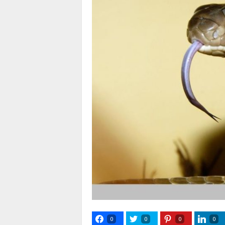
0
0
0
0