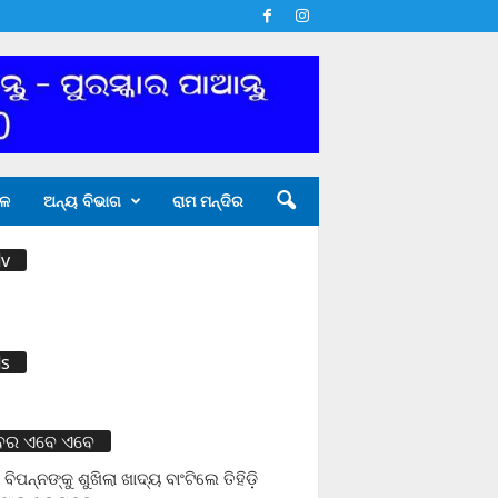
ଳ
ଅନ୍ୟ ବିଭାଗ
ରାମ ମନ୍ଦିର
v
s
ବର ଏବେ ଏବେ
 ବିପନ୍ନଙ୍କୁ ଶୁଖିଲା ଖାଦ୍ୟ ବାଂଟିଲେ ତିହିଡି଼