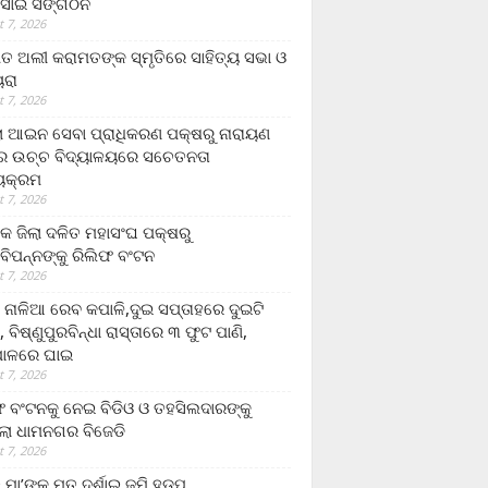
ସାଇ ସଙ୍ଗଠନ
 7, 2026
ତ ଅଲୀ କରାମତଙ୍କ ସ୍ମୃତିରେ ସାହିତ୍ୟ ସଭା ଓ
ୟରା
 7, 2026
ଲା ଆଇନ ସେବା ପ୍ରାଧିକରଣ ପକ୍ଷରୁ ନାରାୟଣ
୍ର ଉଚ୍ଚ ବିଦ୍ୟାଳୟରେ ସଚେତନତା
୍ୟକ୍ରମ
 7, 2026
କ ଜିଲା ଦଳିତ ମହାସଂଘ ପକ୍ଷରୁ
ାବିପନ୍ନଙ୍କୁ ରିଲିଫ ବଂଟନ
 7, 2026
ା ନାଳିଆ ରେବ କପାଳି,ଦୁଇ ସପ୍ତାହରେ ଦୁଇଟି
, ବିଷ୍ଣୁପୁରବିନ୍ଧା ରାସ୍ତାରେ ୩ ଫୁଟ ପାଣି,
ାଳରେ ଘାଇ
 7, 2026
ଫ ବଂଟନକୁ ନେଇ ବିଡିଓ ଓ ତହସିଲଦାରଙ୍କୁ
ଲା ଧାମନଗର ବିଜେଡି
 7, 2026
 ମା’ଙ୍କୁ ମୃତ ଦର୍ଶାଇ ଜମି ହଡ଼ପ