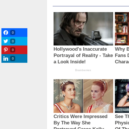
0
0
0
0