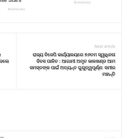
Next article
ର
ରାଜ୍ୟ ବିଜେପି କାର୍ଯ୍ୟାଳୟରେ ୭୬ତମ ସ୍ୱାଧିନତା
ଦେଲେ
ଦିବସ ପାଳିତ : ଆଗାମୀ ଅମୃତ କାଳଖଣ୍ଡ ଆମ
ସମସ୍ତଙ୍କ ପାଇଁ ଅତ୍ୟନ୍ତ ଗୁରୁତ୍ୱପୂର୍ଣ୍ଣ: ସମୀର
ମହାନ୍ତି