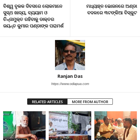
ବିଶ୍ୱ ବୃକକ ଦିବସରେ ଲୋକମାନେ
ମଧ୍ୟାହ୍ନ ଭୋଜନରେ ଅଣ୍ଡା
ସୁସ୍ଥ ଖାଦ୍ୟ, ବ୍ୟୟାମ ଓ
ବଦଳରେ ୩ଟଙ୍କିଆ ବିସ୍କୁଟ
ଚିନ୍ତାମୁକ୍ତ ରହିବାକୁ ଡାକ୍ତର
ଜୟନ୍ତ କୁମାର ପଣ୍ଡାଙ୍କ ପରାମର୍ଶ
Ranjan Das
https://www.odiapua.com
RELATED ARTICLES
MORE FROM AUTHOR