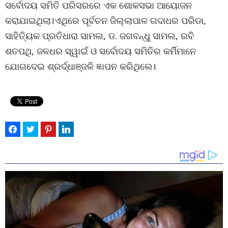
ସର୍ବୋଦୟ ସମିତି ପରିସରରେ ଏକ ଶୋକସଭା ଆୟୋଜନ
କରାଯାଇଥିଲା।ଏଥିରେ ପୂର୍ବତନ ଜିଲ୍ଲାପାଳ ଗଦାଧର ପରିଡା,
ସାହିତ୍ୟିକ ପ୍ରତିଧାରା ସାମଲ, ଡ. ଜଗବନ୍ଧୁ ସାମଲ, ରବି
ଶତପଥି, ଜଳଧର ସ୍ୱାଇଁ ଓ ସର୍ବୋଦୟ ସମିତିର କର୍ମିମାନେ
ଯୋଗଦେଇ ଶ୍ରର୍ଦ୍ଧାଞ୍ଜଳି ଜ୍ଞାପନ କରିଥିଲେ।