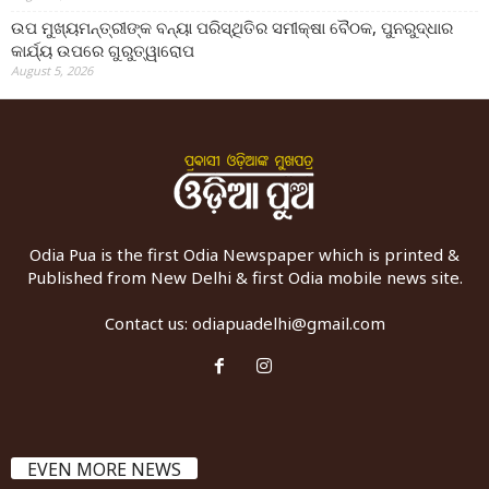
ଉପ ମୁଖ୍ୟମନ୍ତ୍ରୀଙ୍କ ବନ୍ୟା ପରିସ୍ଥିତିର ସମୀକ୍ଷା ବୈଠକ, ପୁନରୁଦ୍ଧାର
କାର୍ଯ୍ୟ ଉପରେ ଗୁରୁତ୍ୱାରୋପ
August 5, 2026
Odia Pua is the first Odia Newspaper which is printed &
Published from New Delhi & first Odia mobile news site.
Contact us:
odiapuadelhi@gmail.com
EVEN MORE NEWS