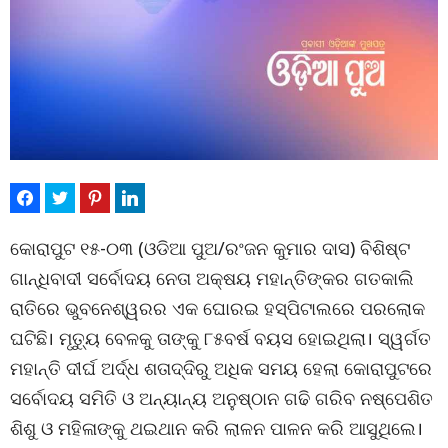
କୋରାପୁଟ ୧୫-୦୩ (ଓଡିଆ ପୁଅ/ରଂଜନ କୁମାର ଦାସ) ବିଶିଷ୍ଟ
ଗାନ୍ଧିବାଦୀ ସର୍ବୋଦୟ ନେତା ଅକ୍ଷୟ ମହାନ୍ତିଙ୍କର ଗତକାଲି
ରାତିରେ ଭୁବନେଶ୍ୱରର ଏକ ଘୋରଇ ହସ୍ପିଟାଲରେ ପରଲୋକ
ଘଟିଛି। ମୃତ୍ୟୁ ବେଳକୁ ତାଙ୍କୁ ୮୫ବର୍ଷ ବୟସ ହୋଇଥିଲା। ସ୍ୱର୍ଗତ
ମହାନ୍ତି ଦୀର୍ଘ ଅର୍ଦ୍ଧ ଶତାଦ୍ଦିରୁ ଅଧିକ ସମୟ ହେଲା କୋରାପୁଟରେ
ସର୍ବୋଦୟ ସମିତି ଓ ଅନ୍ୟାନ୍ୟ ଅନୁଷ୍ଠାନ ଗଢି ଗରିବ ନଷ୍ପେଶିତ
ଶିଶୁ ଓ ମହିଳାଙ୍କୁ ଥଇଥାନ କରି ଲାଳନ ପାଳନ କରି ଆସୁଥିଲେ।