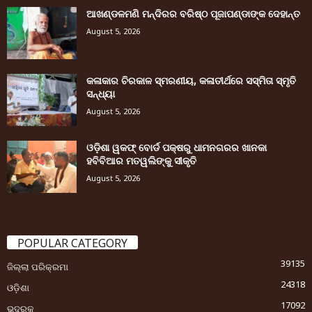
ଆଖଣ୍ଡଳମଣି ମନ୍ଦିରର ବରିଷ୍ଠ ପୂଜାପଣ୍ଡାଙ୍କ ଦେହାନ୍ତ
August 5, 2026
କଳାକାର ଚିରକାଳ ସ୍ମରଣୀୟ, କଳାତୀର୍ଥରେ ସସ୍ମିତା ସ୍ମୃତି
ସନ୍ଧ୍ୟା
August 5, 2026
ଓଡ଼ିଶା ୱକଫ୍ ବୋର୍ଡ ପକ୍ଷରୁ ଧାମନଗରର ଖାନକା
ହବିବିଆର ମତୱଲିଙ୍କୁ ସୀକୃତି
August 5, 2026
POPULAR CATEGORY
39135
ଜିଲ୍ଲା ପରିକ୍ରମା
24318
ଓଡ଼ିଶା
17092
ଭଦ୍ରକ