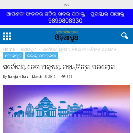
Ads
Home
କୋରାପୁଟ
ସର୍ବୋଦୟ ନେତା ଅକ୍ଷୟ ମହାନ୍ତିଙ୍କ ପରଲୋକ
କୋରାପୁଟ
ଜିଲ୍ଲା ପରିକ୍ରମା
ସର୍ବୋଦୟ ନେତା ଅକ୍ଷୟ ମହାନ୍ତିଙ୍କ ପରଲୋକ
By
Ranjan Das
-
March 15, 2019
371