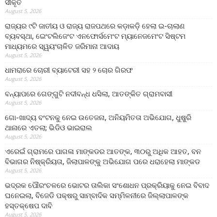
ସୀକୃତି
August 5, 2026
ରାଜ୍ୟର ୯ଟି ଜାତୀୟ ଓ ରାଜ୍ୟ ରାଜପଥରେ କଡ଼ାକଡ଼ି ହେଲା ଇ-ଚାଲାଣ
ବ୍ୟବସ୍ଥା, ଇେଂଟଲିଜେଂଟ ଏନଫୋର୍ସମେଂଟ ମ୍ୟାନେଜମେଂଟ ସିଷ୍ଟମ
ମାଧ୍ୟମରେ ସ୍ୱୟଂଚାଳିତ ଜରିମାନା ଆଦାୟ
August 5, 2026
ଧାମରାରେ ଚୋରୀ ବ୍ୟାଟେରୀ ସହ ୨ ଚୋର ଗିରଫ
August 5, 2026
ବନ୍ୟାପରେ ଗେଙ୍ଗୁଟି ନଦୀବନ୍ଧ ଧସିଲା, ଆତଙ୍କିତ ଗ୍ରାମବାସୀ
August 5, 2026
ଗୋ-ଖାଦ୍ୟ ବଂଟନକୁ ନେଇ ଉତେଜନା, ଅନିୟମିତତା ଅଭିଯୋଗ, ଧୁଷୁରି
ଥାନାରେ ଏତଲା; ଭିଡିଓ ଭାଇରାଲ
August 5, 2026
ଏରେଇଁ ଗ୍ରାମରେ ପାଗଳା ମାଙ୍କଡର ଆତଙ୍କ, ୩୦ରୁ ଅଧିକ ଆହତ, ବନ
ବିଭାଗର ନିଷ୍କ୍ରିୟତା, ଜିଲାପାଳଙ୍କୁ ଅଭିଯୋଗ ପରେ ଧରାହେଲା ମାଙ୍କଡ
August 5, 2026
ଭଦ୍ରକ ପୌରଂଚଳରେ ଭୋଟର ତାଲିକା ସଂଶୋଧନ ପ୍ରକ୍ରିୟାକୁ ନେଇ ବିବାଦ
ଘନେଇଲା, ବିଜେଡି ପକ୍ଷରୁ ସାମ୍ବାଦିକ ସମ୍ମିଳନୀରେ ଜିଲ୍ଲାପାଳଙ୍କ
ହସ୍ତକ୍ଷେପ ଦାବି
August 5, 2026