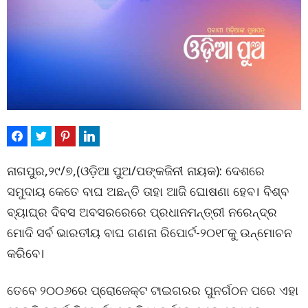
ନାଗପୁର,୨୯/୭,(ଓଡ଼ିଆ ପୁଅ/ପଙ୍କଜିନୀ ନାୟକ): ଦେଶରେ
ସମୁଦାୟ କେତେ ବାଘ ଅଛନ୍ତି ତାହା ଆଜି ଘୋଷଣା ହେବ। ବିଶ୍ବ
ବ୍ୟାଘ୍ର ଦିବସ ଅବସରରେରେ ପ୍ରଧାନମନ୍ତ୍ରୀ ନରେନ୍ଦ୍ର
ମୋଦି ସର୍ବ ଭାରତୀୟ ବାଘ ଗଣନା ରିପୋର୍ଟ-୨୦୧୮କୁ ଉନ୍ମୋଚନ
କରିବେ।
ତେବେ ୨୦୦୬ରେ ପ୍ରୋଜେକ୍ଟ ଟାଇଗରର ପୁନର୍ଗଠନ ପରେ ଏହା