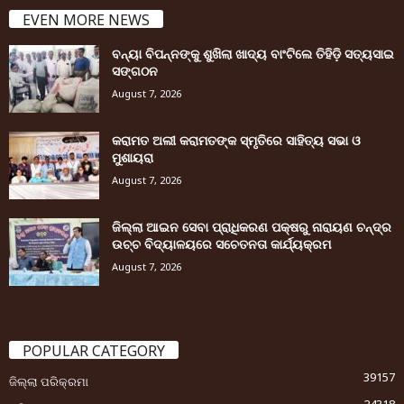
EVEN MORE NEWS
ବନ୍ୟା ବିପନ୍ନଙ୍କୁ ଶୁଖିଲା ଖାଦ୍ୟ ବାଂଟିଲେ ତିହିଡି଼ ସତ୍ୟସାଇ
ସଙ୍ଗଠନ
August 7, 2026
କରାମତ ଅଲୀ କରାମତଙ୍କ ସ୍ମୃତିରେ ସାହିତ୍ୟ ସଭା ଓ
ମୁଶାୟରା
August 7, 2026
ଜିଲ୍ଲା ଆଇନ ସେବା ପ୍ରାଧିକରଣ ପକ୍ଷରୁ ନାରାୟଣ ଚନ୍ଦ୍ର
ଉଚ୍ଚ ବିଦ୍ୟାଳୟରେ ସଚେତନତା କାର୍ଯ୍ୟକ୍ରମ
August 7, 2026
POPULAR CATEGORY
39157
ଜିଲ୍ଲା ପରିକ୍ରମା