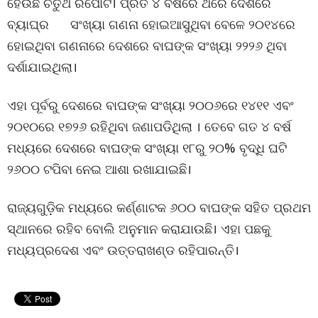
ହେଉଛି ଚତୁର୍ଥ ରିପୋର୍ଟ। ପ୍ରତି ୪ ବର୍ଷରେ ଥରେ ଦେଶରେ
ବ୍ୟାଘ୍ର ସଂଖ୍ୟା ଗଣନା ହୋଇଆସୁଥିବା ବେଳେ ୨୦୧୪ରେ
ହୋଇଥିବା ଗଣନାରେ ଦେଶରେ ବାଘଙ୍କ ସଂଖ୍ୟା ୨୨୨୬ ଥିବା
ଦର୍ଶାଯାଇଥିଲା।
ଏହା ପୂର୍ବରୁ ଦେଶରେ ବାଘଙ୍କ ସଂଖ୍ୟା ୨୦୦୬ରେ ୧୪୧୧ ଏବଂ
୨୦୧୦ରେ ୧୭୨୬ ରହିଥିବା ଜଣାପଡିଥିଲା । ତେବେ ଗତ ୪ ବର୍ଷ
ମଧ୍ୟରେ ଦେଶରେ ବାଘଙ୍କ ସଂଖ୍ୟା ୧୮ରୁ ୨୦% ବୃଦ୍ଧି ଘଟି
୨୬୦୦ ଟପିବା ନେଇ ଆଶା ରଖାଯାଇଛି।
ରାଜ୍ୟଗୁଡ଼ିକ ମଧ୍ୟରେ କର୍ଣ୍ଣାଟକ ୬୦୦ ବାଘଙ୍କ ସହିତ ପ୍ରଥମ
ସ୍ଥାନରେ ରହିବ ବୋଲି ଅନୁମାନ କରାଯାଉଛି। ଏହା ପଛକୁ
ମଧ୍ୟପ୍ରଦେଶ ଏବଂ ଉତ୍ତରାଖଣ୍ଡ ରହିପାରନ୍ତି।