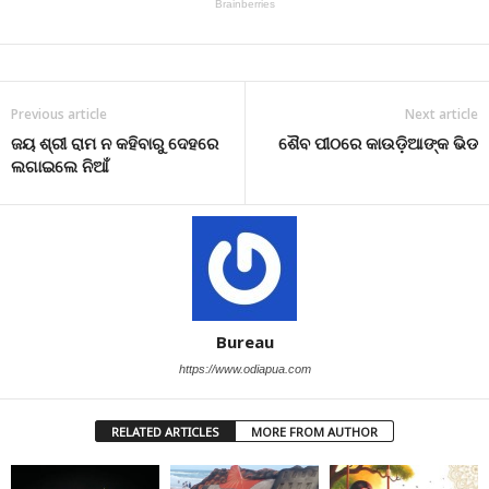
Previous article
Next article
ଜୟ ଶ୍ରୀ ରାମ ନ କହିବାରୁ ଦେହରେ
ଶୈବ ପୀଠରେ କାଉଡ଼ିଆଙ୍କ ଭିଡ
ଲଗାଇଲେ ନିଆଁ
Bureau
https://www.odiapua.com
RELATED ARTICLES
MORE FROM AUTHOR