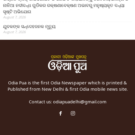
ନାଳିଆ ନଦୀବନ୍ଧ ଗୁଡିକର ରକ୍ଷଣାବେକ୍ଷଣ ଅଭାବରୁ ମନୁଷ୍ୟକୃତ ବନ୍ୟା
ସୃଷ୍ଟି ଅଭିଯୋଗ
August 7, 2026
ଯୁବକଙ୍କ ସନ୍ଦେହଜନକ ମୃତ୍ୟୁ
August 7, 2026
Odia Pua is the first Odia Newspaper which is printed &
Published from New Delhi & first Odia mobile news site.
Contact us:
odiapuadelhi@gmail.com