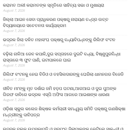
କରାମତ ଅଲୀ କରାମତଙ୍କ ସ୍ମୃତିରେ ସାହିତ୍ୟ ସଭା ଓ ମୁଶାୟରା
August 7, 2026
ଜିଲ୍ଲା ଆଇନ ସେବା ପ୍ରାଧିକରଣ ପକ୍ଷରୁ ନାରାୟଣ ଚନ୍ଦ୍ର ଉଚ୍ଚ
ବିଦ୍ୟାଳୟରେ ସଚେତନତା କାର୍ଯ୍ୟକ୍ରମ
August 7, 2026
ଭଦ୍ରକ ଜିଲା ଦଳିତ ମହାସଂଘ ପକ୍ଷରୁ ବନ୍ୟାବିପନ୍ନଙ୍କୁ ରିଲିଫ ବଂଟନ
August 7, 2026
ବଢ଼ିଲା ନାଳିଆ ରେବ କପାଳି,ଦୁଇ ସପ୍ତାହରେ ଦୁଇଟି ବନ୍ୟା, ବିଷ୍ଣୁପୁରବିନ୍ଧା
ରାସ୍ତାରେ ୩ ଫୁଟ ପାଣି, ଇଟାପାଳରେ ଘାଇ
August 7, 2026
ରିଲିଫ ବଂଟନକୁ ନେଇ ବିଡିଓ ଓ ତହସିଲଦାରଙ୍କୁ ଘେରିଲା ଧାମନଗର ବିଜେଡି
August 7, 2026
ଜୀବିତ ମା’ଙ୍କୁ ମୃତ ଦର୍ଶାଇ ଜମି ହଡ଼ପ ଘଟଣା,ଆରଆଇ ଓ ଦୁଇ ପୁଅଙ୍କ
ଗିରଫ ଦାବିରେ ଭଦ୍ରକ ଏସ୍‌ପି ଅଫିସ ଆଗରେ ଆଇଶାଙ୍କ ଧାରଣା
August 7, 2026
ଓଡ଼ିଶା ସ୍କୁଲ କଲେଜ ଶିକ୍ଷକ କର୍ମଚାରୀ ସମନ୍ୱୟ ସମିତି ପକ୍ଷରୁ ଗଣଶିକ୍ଷା
ମନ୍ତ୍ରୀଙ୍କୁ ଦାବିପତ୍ର
August 7, 2026
ଭଦ୍ରକ ବ୍ଲକ୍ ଉପସଭାପତି ଓ ସରପଂଚ ଜିଲାପାଳଙ୍କୁ ଭେଟିଲେ,ସାଳନ୍ଦୀ ଓ