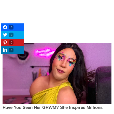
0
0
0
0