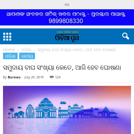
Ads
Home
ଓଡ଼ିଶା
ସମୁଦାୟ ବାଘ ସଂଖ୍ୟା କେତେ, ଆଜି ହେବ ଘୋଷଣା
ଓଡ଼ିଶା
ଜାତୀୟ
ସମୁଦାୟ ବାଘ ସଂଖ୍ୟା କେତେ, ଆଜି ହେବ ଘୋଷଣା
By
Bureau
-
July 29, 2019
124