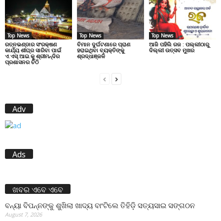
Top News
Top News
Top News
ରତ୍ନଭଣ୍ଡାର ସଂରକ୍ଷଣ
ବିମାନ ଦୁର୍ଘଟଣାରେ ପ୍ରାଣ
ଆଜି ପହିଲି ରଜ : ପଲ୍ଲୀଠାରୁ
କାର୍ଯ୍ୟ ଶୀଘ୍ର ସାରିବା ପାଇଁ
ହରାଇଥିବା ବ୍ୟକ୍ତିଙ୍କୁ
ଦିଲ୍ଲୀ ଉତ୍ସବ ମୁଖର
ଏ.ଏସ୍.ଆଇ.କୁ ଶ୍ରୀମନ୍ଦିର
ଶ୍ରଦ୍ଧାଞ୍ଜଳି
ପ୍ରଶାସନର ଚିଠି
Adv
Ads
ଖବର ଏବେ ଏବେ
ବନ୍ୟା ବିପନ୍ନଙ୍କୁ ଶୁଖିଲା ଖାଦ୍ୟ ବାଂଟିଲେ ତିହିଡି଼ ସତ୍ୟସାଇ ସଙ୍ଗଠନ
August 7, 2026