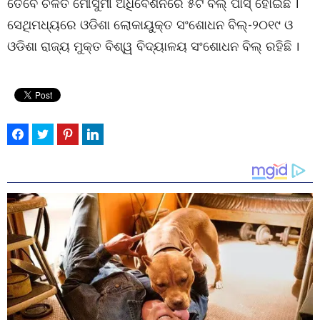
ତେବେ ଚଳିତ ମୌସୁମୀ ଅଧିବେଶନରେ ୫ଟି ବିଲ୍ ପାସ୍ ହୋଇଛି ।
ସେଥିମଧ୍ୟରେ ଓଡିଶା ଲୋକାୟୁକ୍ତ ସଂଶୋଧନ ବିଲ୍-୨୦୧୯ ଓ
ଓଡିଶା ରାଜ୍ୟ ମୁକ୍ତ ବିଶ୍ୱ ବିଦ୍ୟାଳୟ ସଂଶୋଧନ ବିଲ୍ ରହିଛି ।