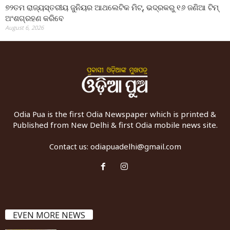
୭୨ତମ ରାଜ୍ୟସ୍ତରୀୟ ଜୁନିୟର ଆଥଲେଟିକ ମିଟ୍‌, ଭଦ୍ରକରୁ ୧୬ ଜଣିଆ ଟିମ୍
ଅଂଶଗ୍ରହଣ କରିବେ
August 6, 2026
Odia Pua is the first Odia Newspaper which is printed &
Published from New Delhi & first Odia mobile news site.
Contact us:
odiapuadelhi@gmail.com
EVEN MORE NEWS