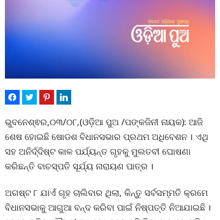
ଭୁବନେଶ୍ଵର,୦୩/୦୮,(ଓଡ଼ିଆ ପୁଅ /ପଙ୍କଜିନୀ ନାୟକ): ଆଜି
ଶେଷ ହୋଇଛି ଷୋଡଶ ବିଧାନସଭାର ପ୍ରଥମ ଅଧିବେଶନ । ଏଥି
ସହ ଅନିର୍ଦ୍ଦିଷ୍ଟ କାଳ ପର୍ଯ୍ୟନ୍ତ ଗୃହକୁ ମୁଲତବୀ ଘୋଷଣା
କରିଛନ୍ତି ବାଚସ୍ପତି ସୂର୍ଯ୍ୟ ନାରାୟଣ ପାତ୍ର ।
ଅଗଷ୍ଟ ୮ ଯାଏଁ ଗୃହ ଚାଲିବାର ଥିଲା, କିନ୍ତୁ ସର୍ବସମ୍ମତି କ୍ରମେ
ବିଧାନସଭାକୁ ଆଗୁଆ ବନ୍ଦ କରିବା ପାଇଁ ନିଷ୍ପତ୍ତି ନିଆଯାଇଛି ।