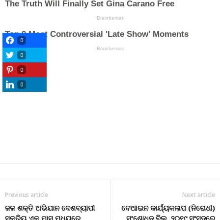
0
0
0
0
Previous article
Next article
ଜଳ ଶକ୍ତି ଅଭିଯାନ ଦେଶବ୍ୟାପୀ
ବେଆଇନ କାର୍ଯ୍ୟକଳାପ (ନିରୋଧୀ)
ସକ୍ରିୟ ଏକ ମାସ ମଧ୍ୟରେ
ସଂଶୋଧନ ବିଲ, ୨୦୧୯ ସଂସଦରେ