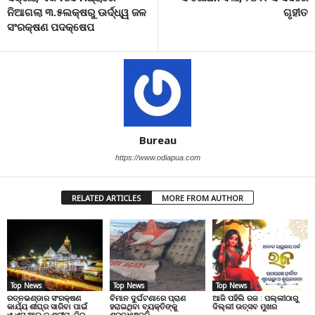
ନିଆଗଲା ୩.୫ଲକ୍ଷରୁ ଊର୍ଦ୍ଧ୍ୱ ଜଳ
ଗୃହୀତ
ସଂରକ୍ଷଣ ପଦକ୍ଷେପ
Bureau
https://www.odiapua.com
RELATED ARTICLES
MORE FROM AUTHOR
Top News
Top News
Top News
ରତ୍ନଭଣ୍ଡାର ସଂରକ୍ଷଣ
ବିମାନ ଦୁର୍ଘଟଣାରେ ପ୍ରାଣ
ଆଜି ପହିଲି ରଜ : ପଲ୍ଲୀଠାରୁ
କାର୍ଯ୍ୟ ଶୀଘ୍ର ସାରିବା ପାଇଁ
ହରାଇଥିବା ବ୍ୟକ୍ତିଙ୍କୁ
ଦିଲ୍ଲୀ ଉତ୍ସବ ମୁଖର
ଏ.ଏସ୍.ଆଇ.କୁ ଶ୍ରୀମନ୍ଦିର
ଶ୍ରଦ୍ଧାଞ୍ଜଳି