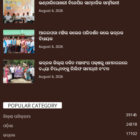
ଭଣ୍ଡାରିପୋଖରୀ ବିଜେପିର ସାମ୍ବାଦିକ ସମ୍ମିଳନୀ
August 6, 2026
ଆଗରପଡା ମହିଳା କଲେଜ ପରିଦର୍ଶନ କଲେ ଭଦ୍ରକ
ବିଧାୟକ
August 6, 2026
ଭଦ୍ରକ ଜିଲ୍ଲା ଦଳିତ ମହାସଂଘ ପକ୍ଷରୁ ଧାମନଗରରେ
ବନ୍ୟା ବିପନ୍ନଙ୍କୁ ରିଲିଫ ସାମଗ୍ରୀ ବଂଟନ
August 6, 2026
POPULAR CATEGORY
39145
ଜିଲ୍ଲା ପରିକ୍ରମା
24318
ଓଡ଼ିଶା
17102
ଭଦ୍ରକ