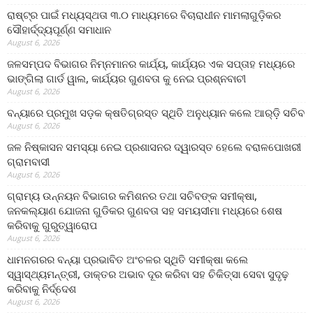
ରାଷ୍ଟ୍ର ପାଇଁ ମଧ୍ୟସ୍ଥତା ୩.୦ ମାଧ୍ୟମରେ ବିଚାରାଧୀନ ମାମଲାଗୁଡ଼ିକର
ସୌହାର୍ଦ୍ଦ୍ୟପୂର୍ଣ୍ଣ ସମାଧାନ
August 6, 2026
ଜଳସମ୍ପଦ ବିଭାଗର ନିମ୍ନମାନର କାର୍ଯ୍ୟ, କାର୍ଯ୍ୟର ଏକ ସପ୍ତାହ ମଧ୍ୟରେ
ଭାଙ୍ଗିଲା ଗାର୍ଡ ୱାଲ, କାର୍ଯ୍ୟର ଗୁଣବତା କୁ ନେଇ ପ୍ରଶ୍ନବାଚୀ
August 6, 2026
ବନ୍ୟାରେ ପ୍ରମୁଖ ସଡ଼କ କ୍ଷତିଗ୍ରସ୍ତ ସ୍ଥିତି ଅନୁଧ୍ୟାନ କଲେ ଆର୍‌ଡ଼ି ସଚିବ
August 6, 2026
ଜଳ ନିଷ୍କାସନ ସମସ୍ୟା ନେଇ ପ୍ରଶାସନର ଦ୍ୱାରସ୍ତ ହେଲେ ବରାଳପୋଖରୀ
ଗ୍ରାମବାସୀ
August 6, 2026
ଗ୍ରାମ୍ୟ ଉନ୍ନୟନ ବିଭାଗର କମିଶନର ତଥା ସଚିବଙ୍କ ସମୀକ୍ଷା,
ଜନକଲ୍ୟାଣ ଯୋଜନା ଗୁଡିକର ଗୁଣବତା ସହ ସମୟସୀମା ମଧ୍ୟରେ ଶେଷ
କରିବାକୁ ଗୁରୁତ୍ୱାରୋପ
August 6, 2026
ଧାମନଗରର ବନ୍ୟା ପ୍ରଭାବିତ ଅଂଚଳର ସ୍ଥିତି ସମୀକ୍ଷା କଲେ
ସ୍ୱାସ୍ଥ୍ୟମନ୍ତ୍ରୀ, ଡାକ୍ତର ଅଭାବ ଦୂର କରିବା ସହ ଚିକିତ୍ସା ସେବା ସୁଦୃଢ଼
କରିବାକୁ ନିର୍ଦ୍ଦେଶ
August 6, 2026