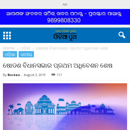
Ads
Home
ଓଡ଼ିଶା
ଷୋଡଶ ବିଧାନସଭାର ପ୍ରଥମ ଅଧିବେଶନ ଶେଷ
ଓଡ଼ିଶା
ଜାତୀୟ
ଷୋଡଶ ବିଧାନସଭାର ପ୍ରଥମ ଅଧିବେଶନ ଶେଷ
By
Bureau
-
August 3, 2019
117