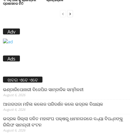
ପ୍ରଶାସନର ଚିଠି
Adv
Ads
ଖବର ଏବେ ଏବେ
ଭଣ୍ଡାରିପୋଖରୀ ବିଜେପିର ସାମ୍ବାଦିକ ସମ୍ମିଳନୀ
August 6, 2026
ଆଗରପଡା ମହିଳା କଲେଜ ପରିଦର୍ଶନ କଲେ ଭଦ୍ରକ ବିଧାୟକ
August 6, 2026
ଭଦ୍ରକ ଜିଲ୍ଲା ଦଳିତ ମହାସଂଘ ପକ୍ଷରୁ ଧାମନଗରରେ ବନ୍ୟା ବିପନ୍ନଙ୍କୁ
ରିଲିଫ ସାମଗ୍ରୀ ବଂଟନ
August 6, 2026