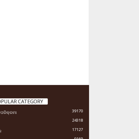
OPULAR CATEGORY
39170
ା ପରିକ୍ରମା
24318
17127
କ
9169