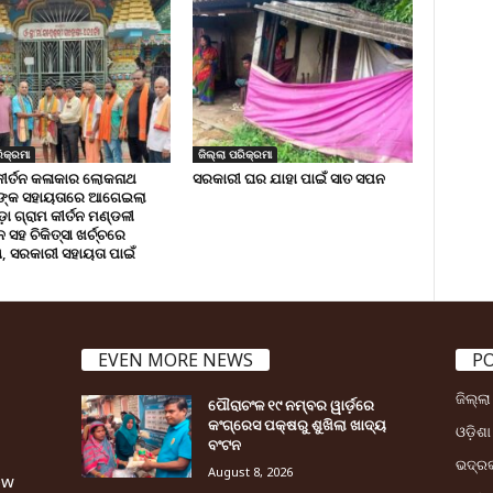
ିକ୍ରମା
ଜିଲ୍ଲା ପରିକ୍ରମା
କୀର୍ତନ କଳାକାର ଲୋକନାଥ
ସରକାରୀ ଘର ଯାହା ପାଇଁ ସାତ ସପନ
ଙ୍କ ସହାୟତାରେ ଆଗେଇଲା
ା ଗ୍ରାମ କୀର୍ତନ ମଣ୍ଡଳୀ
ସହ ଚିକିତ୍ସା ଖର୍ଚ୍ଚରେ
 ସରକାରୀ ସହାୟତା ପାଇଁ
EVEN MORE NEWS
P
ଜିଲ୍ଲ
ପୌରାଚଂଳ ୧୯ ନମ୍ବର ୱାର୍ଡ଼ରେ
କଂଗ୍ରେସ ପକ୍ଷରୁ ଶୁଖିଲା ଖାଦ୍ୟ
ଓଡ଼ିଶା
ବଂଟନ
ଭଦ୍ର
August 8, 2026
ew