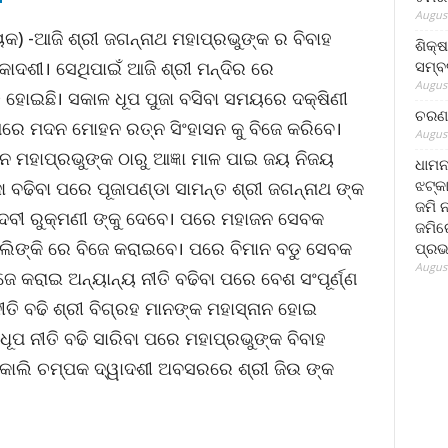
August
କ) -ଆଜି ଶ୍ରୀ ଜଗନ୍ନାଥ ମହାପ୍ରଭୁଙ୍କ ର ବିବାହ
ଶିକ୍
ସମ୍ବର
ଦଶୀ। ସେଥିପାଇଁ ଆଜି ଶ୍ରୀ ମନ୍ଦିର ରେ
August
ତ ହୋଇଛି। ସକାଳ ଧୂପ ପୁଜା ବସିବା ସମୟରେ ଦକ୍ଷିଣୀ
ଚରଣ 
େ ମଦନ ମୋହନ ରତ୍ନ ସିଂହାସନ କୁ ବିଜେ କରିବେ।
August
ହାପ୍ରଭୁଙ୍କ ଠାରୁ ଆଜ୍ଞା ମାଳ ପାଇ ଜୟ ନିଜୟ
ଧାମନ
ଝଟ୍‌କ
ଜା ବଢିବା ପରେ ପୂଜାପଣ୍ଡା ସାମନ୍ତ ଶ୍ରୀ ଜଗନ୍ନାଥ ଙ୍କ
ଜମି 
 ଦେବୀ ରୁକ୍ମଣୀ ଙ୍କୁ ଦେବେ। ପରେ ମହାଜନ ସେବକ
ଜମିରେ
ପାଲିଙ୍କି ରେ ବିଜେ କରାଇବେ। ପରେ ବିମାନ ବଡୁ ସେବକ
ପ୍ରଭ
August
ିଜେ କରାଇ ଅନ୍ୟାନ୍ୟ ନୀତି ବଢିବା ପରେ ବେଶ ସଂପୂର୍ଣ୍ଣ
ୀତି ବଢି ଶ୍ରୀ ବିଗ୍ରହ ମାନଙ୍କ ମହାସ୍ନାନ ହୋଇ
ଧୂପ ନୀତି ବଢି ସାରିବା ପରେ ମହାପ୍ରଭୁଙ୍କ ବିବାହ
 କାଲି ଚମ୍ପକ ଦ୍ୱାଦଶୀ ଅବସରରେ ଶ୍ରୀ ଜିଉ ଙ୍କ