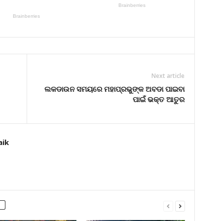
Next article
ଲକଡାଉନ ସମୟରେ ମହାପ୍ରଭୁଙ୍କ ଅବଡା ପାଇବା
ପାଇଁ ଭକ୍ତ ଆତୁର
aik