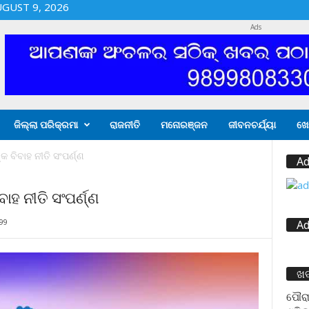
GUST 9, 2026
Ads
ଜିଲ୍ଲା ପରିକ୍ରମା
ରାଜନୀତି
ମନୋରଞ୍ଜନ
ଜୀବନଚର୍ଯ୍ୟା
ଖେ
କ ବିବାହ ନୀତି ସଂପର୍ଣ୍ଣ
Ad
ାହ ନୀତି ସଂପର୍ଣ୍ଣ
99
Ad
ଖ
ପୌରା