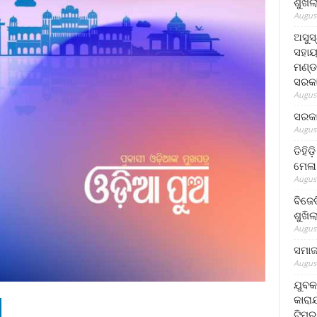
ଶୁଖି
August
ଅସୁସ
ସହାୟ
ମଣ୍ଡ
ସରକା
August
ସରକା
August
ତିହିଡ
ମେଳା
August
ବିଜେ
ଶୁଖି
August
ସମାଜସ
August
ଯୁବକ
କାରା
ଟିମର