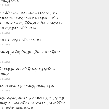
ଲା ଖାଦ୍ୟ ବଂଟନ
 8, 2026
୍ଥ କୀର୍ତନ କଳାକାର ଲୋକନାଥ ବେହେରାଙ୍କ
ତାରେ ଆଗେଇଲା ବଳାଜୀପଡ଼ା ଗ୍ରାମ କୀର୍ତନ
ଳୀ ରକ୍ତଦାନ ସହ ଚିକିତ୍ସା ଖର୍ଚ୍ଚରେ ସହଯୋଗ,
ରୀ ସହାୟତା ପାଇଁ ନିବେଦନ
 8, 2026
ରୀ ଘର ଯାହା ପାଇଁ ସାତ ସପନ
 8, 2026
ି଼ ସରସ୍ୱତୀ ଶିଶୁ ବିଦ୍ୟାମନ୍ଦିରରେ ଜ୍ଞାନ ବିଜ୍ଞାନ
 8, 2026
ଡି ପଂଚାୟତ ସଭାପତି ବିପନ୍ନଙ୍କୁ ବାଂଟିଲେ
ଲାଖାଦ୍ୟ
 8, 2026
େବୀ ଜ୍ଞାନେନ୍ଦ୍ର ଦାସଙ୍କୁ ଶ୍ରଦ୍ଧାଞ୍ଜଳୀ
 8, 2026
ଙ୍କ ସନ୍ଦେହଜନକ ମୃତ୍ୟୁ ଘଟଣା ,ପୁଅକୁ ହତ୍ୟା
ଯାଇଥିବା ନେଇ ଅଭିଯୋଗ କଲେ ମା, ସାଇଂଟିଫିକ
 ଓ ଏସଡ଼ିପିଓଙ୍କ ତଦନ୍ତ