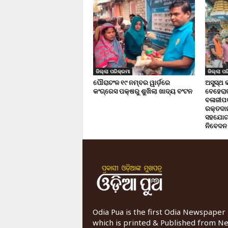
ଜିଲ୍ଲା ପରିକ୍ରମା
ଜିଲ୍ଲା ପର
ପୌରାଚଂଳ ୧୯ ନମ୍ବର ୱାର୍ଡ଼ରେ
ଅସୁସ୍ଥ 
କଂଗ୍ରେସ ପକ୍ଷରୁ ଶୁଖିଲା ଖାଦ୍ୟ ବଂଟନ
ବେହେରା
ବଳାଜୀପଡ଼
ରକ୍ତଦାନ 
ସହଯୋଗ,
ନିବେଦନ
Odia Pua is the first Odia Newspaper
which is printed & Published from N