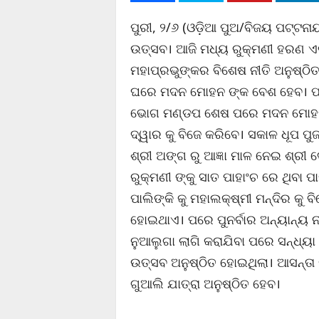
ପୁରୀ, ୨/୬ (ଓଡ଼ିଆ ପୁଅ/ବିଜୟ ପଟ୍ଟନାୟ
ଉତ୍ସବ। ଆଜି ମଧ୍ୟ ରୁକ୍ମଣୀ ହରଣ ଏକା
ମହାପ୍ରଭୁଙ୍କର ବିଶେଷ ନୀତି ଅନୁଷ୍ଠି
ଘରେ ମଦନ ମୋହନ ଙ୍କ ବେଶ ହେବ। ପର
ଭୋଗ ମଣ୍ଡପ ଶେଷ ପରେ ମଦନ ମୋହନ ମ
ଦ୍ୱାର କୁ ବିଜେ କରିବେ। ସକାଳ ଧୂପ ପୁ
ଶ୍ରୀ ଅଙ୍ଗ ରୁ ଆଜ୍ଞା ମାଳ ନେଇ ଶ୍ରୀ
ରୁକ୍ମଣୀ ଙ୍କୁ ସାତ ପାହାଂଚ ରେ ଥିବା 
ପାଲିଙ୍କି କୁ ମହାଲକ୍ଷ୍ମୀ ମନ୍ଦିର କୁ ବ
ହୋଇଥାଏ। ପରେ ପୁନର୍ବାର ଅନ୍ୟାନ୍ୟ ନ
ନୁଆଲୁଗା ଲାଗି କରାଯିବା ପରେ ସନ୍ଧ୍ୟା 
ଉତ୍ସବ ଅନୁଷ୍ଠିତ ହୋଇଥିଲା। ଆସନ୍ତା
ଗୁଆଲି ଯାତ୍ରା ଅନୁଷ୍ଠିତ ହେବ।