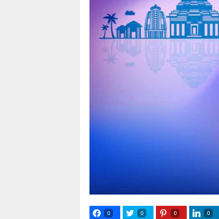
0
0
0
0