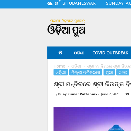
C
BHUBANESWAR
SUNDAY, AU
29
O
d
i
a
p
u
a
ଓଡ଼ିଶା
COVID OUTBREAK
.
c
Home
ଓଡ଼ିଶା
ଶ୍ରୀ ମନ୍ଦିରରେ ଶ୍ରୀ ଜିଉଙ୍
o
ଓଡ଼ିଶା
ଜିଲ୍ଲା ପରିକ୍ରମା
ପୁରୀ
ସହର
m
ଶ୍ରୀ ମନ୍ଦିରରେ ଶ୍ରୀ ଜିଉଙ୍କ ବିବ
By
Bijay Kumar Pattanaik
-
June 2, 2020