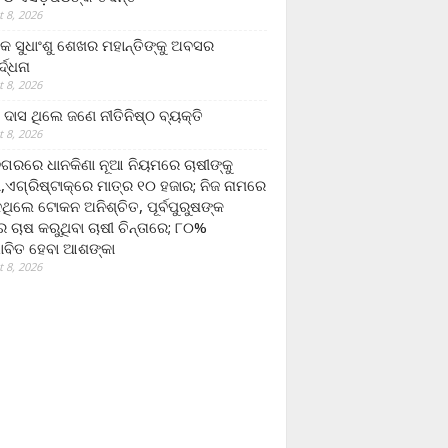
 8, 2026
ଷକ ସୁଧାଂଶୁ ଶେଖର ମହାନ୍ତିଙ୍କୁ ଅବସର
୍ଦ୍ଧନା
 8, 2026
ଦାସ ଥିଲେ ଜଣେ ନୀତିନିଷ୍ଠ ବ୍ୟକ୍ତି
 8, 2026
ଗରରେ ଧାନକିଣା ନୂଆ ନିୟମରେ ଚାଷୀଙ୍କୁ
ା,ଏଗ୍ରିଷ୍ଟାକ୍‌ରେ ମାତ୍ର ୧୦ ହଜାର; ନିଜ ନାମରେ
ନଥିଲେ ଟୋକନ ଅନିଶ୍ଚିତ, ପୂର୍ବପୁରୁଷଙ୍କ
 ଚାଷ କରୁଥିବା ଚାଷୀ ଚିନ୍ତାରେ; ୮୦%
ାବିତ ହେବା ଆଶଙ୍କା
 8, 2026