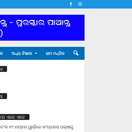
ଳ
ଅନ୍ୟ ବିଭାଗ
ରାମ ମନ୍ଦିର
v
s
ବର ଏବେ ଏବେ
ଚଂଳ ୧୯ ନମ୍ବର ୱାର୍ଡ଼ରେ କଂଗ୍ରେସ ପକ୍ଷରୁ