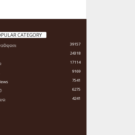
OPULAR CATEGORY
39157
ା ପରିକ୍ରମା
24318
17114
କ
9169
ୟ
7541
News
6275
ି
4241
ୁଝର