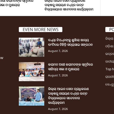
ଅଲୀ କରାମତଙ୍କ ସ୍ମୃତିରେ
ଜିଲ୍ଲା ଆଇନ ସେବା ପ୍ରାଧିକରଣ
 ସଭା ଓ ମୁଶାୟରା
ପକ୍ଷରୁ ନାରାୟଣ ଚନ୍ଦ୍ର ଉଚ୍ଚ
ବିଦ୍ୟାଳୟରେ ସଚେତନତା କାର୍ଯ୍ୟକ୍ରମ
EVEN MORE NEWS
P
ଜିଲ୍ଲ
ବନ୍ୟା ବିପନ୍ନଙ୍କୁ ଶୁଖିଲା ଖାଦ୍ୟ
ବାଂଟିଲେ ତିହିଡି଼ ସତ୍ୟସାଇ ସଙ୍ଗଠନ
ଓଡ଼ିଶା
August 7, 2026
ଭଦ୍ର
ew
ଜାତୀ
କରାମତ ଅଲୀ କରାମତଙ୍କ ସ୍ମୃତିରେ
ସାହିତ୍ୟ ସଭା ଓ ମୁଶାୟରା
Top 
August 7, 2026
ରାଜନୀତ
କେନ୍ଦ
ଜିଲ୍ଲା ଆଇନ ସେବା ପ୍ରାଧିକରଣ
ପକ୍ଷରୁ ନାରାୟଣ ଚନ୍ଦ୍ର ଉଚ୍ଚ
ବିଦ୍ୟାଳୟରେ ସଚେତନତା
କାର୍ଯ୍ୟକ୍ରମ
August 7, 2026