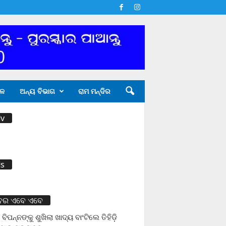
ଳ
ଅନ୍ୟ ବିଭାଗ
ରାମ ମନ୍ଦିର
v
s
ବର ଏବେ ଏବେ
 ବିପନ୍ନଙ୍କୁ ଶୁଖିଲା ଖାଦ୍ୟ ବାଂଟିଲେ ତିହିଡି଼