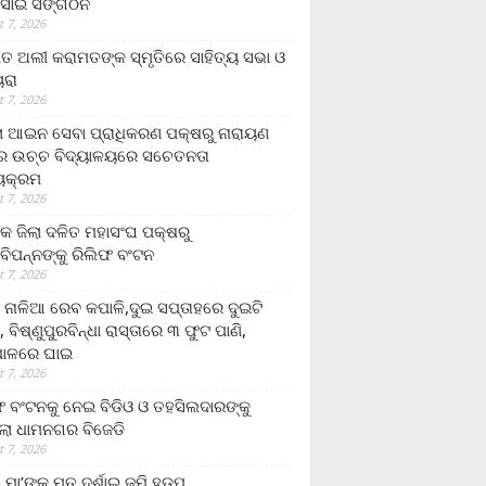
ସାଇ ସଙ୍ଗଠନ
 7, 2026
ତ ଅଲୀ କରାମତଙ୍କ ସ୍ମୃତିରେ ସାହିତ୍ୟ ସଭା ଓ
ୟରା
 7, 2026
ଲା ଆଇନ ସେବା ପ୍ରାଧିକରଣ ପକ୍ଷରୁ ନାରାୟଣ
୍ର ଉଚ୍ଚ ବିଦ୍ୟାଳୟରେ ସଚେତନତା
୍ୟକ୍ରମ
 7, 2026
କ ଜିଲା ଦଳିତ ମହାସଂଘ ପକ୍ଷରୁ
ାବିପନ୍ନଙ୍କୁ ରିଲିଫ ବଂଟନ
 7, 2026
ା ନାଳିଆ ରେବ କପାଳି,ଦୁଇ ସପ୍ତାହରେ ଦୁଇଟି
, ବିଷ୍ଣୁପୁରବିନ୍ଧା ରାସ୍ତାରେ ୩ ଫୁଟ ପାଣି,
ାଳରେ ଘାଇ
 7, 2026
ଫ ବଂଟନକୁ ନେଇ ବିଡିଓ ଓ ତହସିଲଦାରଙ୍କୁ
ଲା ଧାମନଗର ବିଜେଡି
 7, 2026
 ମା’ଙ୍କୁ ମୃତ ଦର୍ଶାଇ ଜମି ହଡ଼ପ