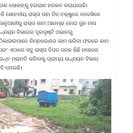
ଧାରଣ ଲୋକଙ୍କୁ ହଇରାଣ ହରକତ କରାଯାଉଛି।
ଳି ଶୋଚନୀୟ ରାସ୍ତା ତାହା ନିଜ ଚକ୍ଷୁରେ ନଦେଖିଳେ
 ଜାନୁଆରୀରୁ ରାସ୍ତା କାମ ଆରମ୍ଭ ହୋଇ ଜୁନ ମାସ
ଉନ୍ନୟନ ବିଭାଗର ଦୂରଦୃଷ୍ଟି ଅଭାବରୁ
 ଠିକାଦାରମାନେ ନିମ୍ନଧରଣର କାମ କରିବା ଫଳରେ କାମ
ପରଂ ଏଠାରେ ସବୁ ରାସ୍ତା ବିପଦ ଜନକ କିଛି ନହେଲେ
ରନ୍ତ ମରାମତି କରିବାକୁ ଗ୍ରାମ୍ୟ ଉନ୍ନୟନ ବିଭାଗ
ଦାବି ହୋଇଛି।