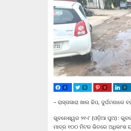
0
0
0
0
– ରାସ୍ତାସାରା ଖାଲ ଢିପ, ଦୁର୍ଘଟଣାରେ
ଭୁବନେଶ୍ୱର ୨୧-୮ (ଓଡ଼ିଆ ପୁଅ) : ଭୁ
ମାତ୍ର ୧୦୦ ମିଟର ଭିତରେ ଅଧିକାଂଶ ରା