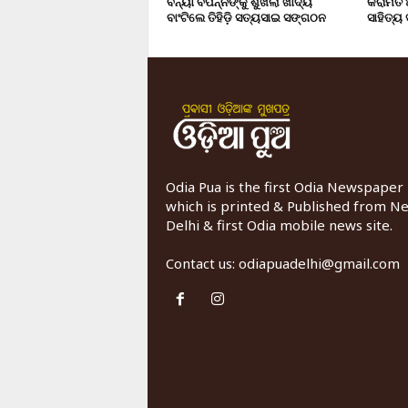
ବନ୍ୟା ବିପନ୍ନଙ୍କୁ ଶୁଖିଲା ଖାଦ୍ୟ
କରାମତ 
ବାଂଟିଲେ ତିହିଡି଼ ସତ୍ୟସାଇ ସଙ୍ଗଠନ
ସାହିତ୍ୟ
Odia Pua is the first Odia Newspaper
which is printed & Published from N
Delhi & first Odia mobile news site.
Contact us:
odiapuadelhi@gmail.com