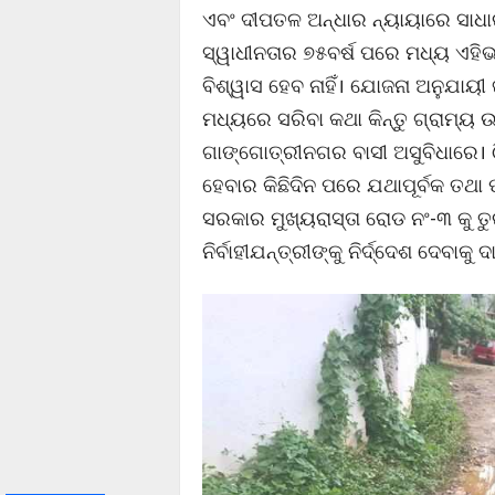
ଏବଂ ଦୀପତଳ ଅନ୍ଧାର ନ୍ୟାୟାରେ ସା
ସ୍ୱାଧୀନତାର ୭୫ବର୍ଷ ପରେ ମଧ୍ୟ ଏହିଭ
ବିଶ୍ୱାସ ହେବ ନାହିଁ। ଯୋଜନା ଅନୁଯାୟୀ
ମଧ୍ୟରେ ସରିବା କଥା କିନ୍ତୁ ଗ୍ରାମ୍ୟ 
ଗାଙ୍ଗୋତ୍ରୀନଗର ବାସୀ ଅସୁବିଧାରେ।
ହେବାର କିଛିଦିନ ପରେ ଯଥାପୂର୍ବକ ତଥା 
ସରକାର ମୁଖ୍ୟରାସ୍ତା ରୋଡ ନଂ-୩ କୁ ତୁ
ନିର୍ବାହୀଯନ୍ତ୍ରୀଙ୍କୁ ନିର୍ଦ୍ଦେଶ ଦେବାକୁ 