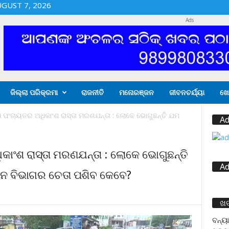
UGUST 7, 2026
Ads
ଜିଲ୍ଲା ପରିକ୍ରମା
ରାଜନୀତି
ମନୋରଞ୍ଜନ
ଜୀବନଚର୍ଯ୍ୟା
ଖେ
ାମ ପଂଚାୟତର ଅଧିକାଂଶ ରାସ୍ତା ମରଣଯନ୍ତା : ଲୋକେ ଭୋଗୁଛନ୍ତି ଯମ
Ad
ିକାଂଶ ରାସ୍ତା ମରଣଯନ୍ତା : ଲୋକେ ଭୋଗୁଛନ୍ତି
Ad
ୟନ ବିଭାଗର ଚେତା ପଶିବ କେବେ?
ଖ
ବନ୍ୟା