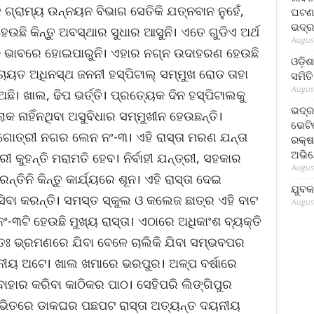
ଗ୍ରାମ୍ୟ ଉନ୍ନୟନ ବିଭାଗ ସେତିକି ଯତ୍ନବାନ ନୁହେଁ,
ଘଟଣା
ଭଦ୍ର
ହେଉଛି କିନ୍ତୁ ଅବସ୍ଥାର ସୁଧାର ଆସୁନି। ଏତେ ଗୁଡିଏ ଅର୍ଥ
August
 ଠିକ ଭାବରେ ହୋଇପାରୁନି। ଏହାର ନଗ୍ନ ଉଦାହରଣ ହେଉଛି
ଓଡ଼ିଶ
ୟତ ଅଧିନସ୍ଥ ଜନନୀ ହସ୍‌ପିଟାଲ୍ ସମ୍ମୁଖ ରୋଡ ତାହା
ସମିତି
August
 ଖାଲ, ଢିପ ଭର୍ତ୍ତି। ପ୍ରତ୍ୟେକ ଦିନ ହସ୍‌ପିଟାଲକୁ
ଭଦ୍ର
କ ନାହିଁନଥିବା ଅସୁବିଧାର ସମ୍ମୁଖୀନ ହେଉଛନ୍ତି।
ଭେଟି
ଙ୍ଗୋତ୍ରୀ ନଗର ଲେନ ନଂ-୩। ଏହି ରାସ୍ତା ମରଣ ଯନ୍ତା
ରକ୍ଷ
ଅଭି
 କୁହନ୍ତି ମରାମତି ହେବ। ନିର୍ବାହୀ ଯନ୍ତ୍ରୀ, ସହକାର
August
୍ତିନି କିନ୍ତୁ କାର୍ଯ୍ୟରେ ଶୂନ। ଏହି ରାସ୍ତା ଦେଇ
ଯୁବକ
ବା କରନ୍ତି। ସମସ୍ତ ସ୍କୁଲ ଓ କଲେଜ ଛାତ୍ର ଏହି ବାଟ
August
ଂ-୩ଟି ହେଉଛି ମୁଖ୍ୟ ରାସ୍ତା। ଏଠାରେ ଅଧିକାଂଶ ବ୍ୟକ୍ତି
ାତଃ ଭ୍ରମଣରେ ଯିବା ବେଳେ ଚାଲିକି ଯିବା ସମ୍ଭବପର
୍ଣନୀୟ ଅଟେ। ଖାଲ ଖମାରେ ଭରପୁର। ଅଳ୍ପ ବର୍ଷାରେ
 ବାହାର କରିବା କାଠିକର ପାଠ। ସେହିପରି ଲିଙ୍ଗିପୁର
 ଭିତରେ ଡାକଘର ପଛପଟ ରାସ୍ତା ଅତ୍ୟନ୍ତ ଦୟନୀୟ