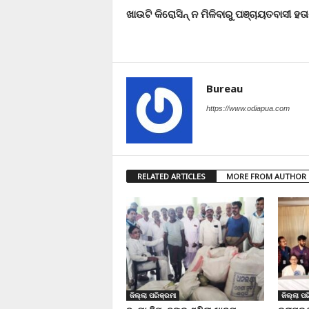
ଖାଉଟି କିରୋସିନ୍ ନ ମିଳିବାରୁ ପଞ୍ଚାୟତବାସୀ ହତ
Bureau
https://www.odiapua.com
RELATED ARTICLES
MORE FROM AUTHOR
ଜିଲ୍ଲା ପରିକ୍ରମା
ଜିଲ୍ଲା ପର