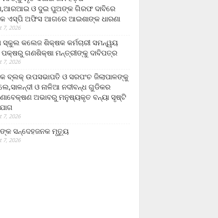
,ଆରଆଇ ଓ ଦୁଇ ପୁଅଙ୍କ ଗିରଫ ଦାବିରେ
କ ଏସ୍‌ପି ଅଫିସ ଆଗରେ ଆଇଶାଙ୍କ ଧାରଣା
 7, 2026
ା ସ୍କୁଲ କଲେଜ ଶିକ୍ଷକ କର୍ମଚାରୀ ସମନ୍ୱୟ
 ପକ୍ଷରୁ ଗଣଶିକ୍ଷା ମନ୍ତ୍ରୀଙ୍କୁ ଦାବିପତ୍ର
 7, 2026
କ ବ୍ଲକ୍ ଉପସଭାପତି ଓ ସରପଂଚ ଜିଲାପାଳଙ୍କୁ
ଲେ,ସାଳନ୍ଦୀ ଓ ନାଳିଆ ନଦୀବନ୍ଧ ଗୁଡିକର
ଣାବେକ୍ଷଣ ଅଭାବରୁ ମନୁଷ୍ୟକୃତ ବନ୍ୟା ସୃଷ୍ଟି
ଯୋଗ
 7, 2026
ଙ୍କ ସନ୍ଦେହଜନକ ମୃତ୍ୟୁ
 7, 2026