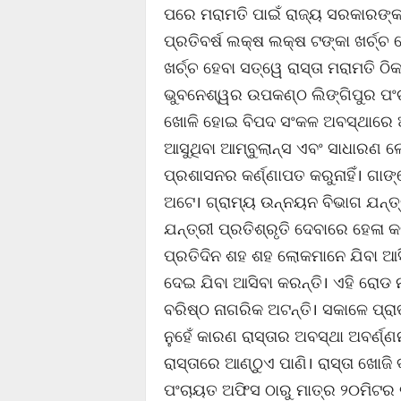
ପରେ ମରାମତି ପାଇଁ ରାଜ୍ୟ ସରକାରଙ୍କ 
ପ୍ରତିବର୍ଷ ଲକ୍ଷ ଲକ୍ଷ ଟଙ୍କା ଖର୍ଚ୍ଚ 
ଖର୍ଚ୍ଚ ହେବା ସତ୍ୱେ ରାସ୍ତା ମରାମତି
ଭୁବନେଶ୍ୱର ଉପକଣ୍ଠ ଲିଙ୍ଗିପୁର ପଂଚା
ଖୋଳି ହୋଇ ବିପଦ ସଂକଳ ଅବସ୍ଥାରେ ଅଛି।
ଆସୁଥିବା ଆମ୍ବୁଲାନ୍ସ ଏବଂ ସାଧାରଣ ଲୋ
ପ୍ରଶାସନର କର୍ଣ୍ଣାପତ କରୁନାହିଁ। ଗା
ଅଟେ। ଗ୍ରାମ୍ୟ ଉନ୍ନୟନ ବିଭାଗ ଯନ୍ତ୍ରୀ
ଯନ୍ତ୍ରୀ ପ୍ରତିଶ୍ରୃତି ଦେବାରେ ହେଳା କରନ
ପ୍ରତିଦିନ ଶହ ଶହ ଲୋକମାନେ ଯିବା ଆସି
ଦେଇ ଯିବା ଆସିବା କରନ୍ତି। ଏହି ରୋଡ ନ
ବରିଷ୍ଠ ନାଗରିକ ଅଟନ୍ତି। ସକାଳେ ପ୍ର
ନୁହେଁ କାରଣ ରାସ୍ତାର ଅବସ୍ଥା ଅବର୍ଣ
ରାସ୍ତାରେ ଆଣ୍ଠୁଏ ପାଣି। ରାସ୍ତା ଖୋଜି
ପଂଚାୟତ ଅଫିସ ଠାରୁ ମାତ୍ର ୨୦ମିଟର