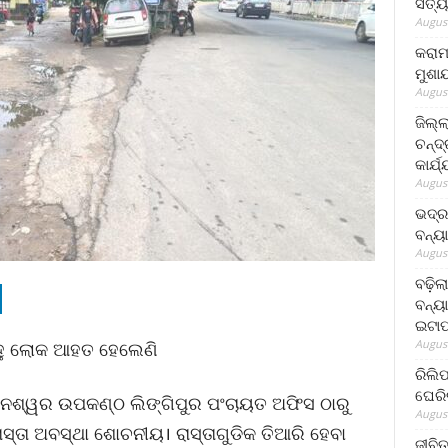
ସତ୍ୟ
August
କରାମ
ମୁଶା
August
ଜିଲ୍
ଚନ୍ଦ
କାର୍ଯ
August
ଭଦ୍ର
ବନ୍ୟ
August
ବଢ଼ିଲ
ବନ୍ୟା
ଇଟାପ
August
 ବହୁ ଲୋକ ଆହତ ହେଲେଣି
ରିଲି
ଘେରି
ବନେଶ୍ୱର ଉପକଣ୍ଠ ଲିଙ୍ଗିପୁର ପଂଚାୟତ ଅଫିସ ଠାରୁ
August
ସ୍ତା ଅବସ୍ଥା ଶୋଚନୀୟ। ରାସ୍ତାଗୁଡିକ ତିଆରି ହେବା
ଜୀବିତ