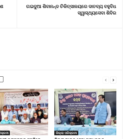
ାଶ
ଗଇଦୁଆ ଶିବାନନ୍ଦ ଚିକିତ୍ସାଳୟରେ ଦାତବ୍ୟ ବହୁବିଧ
ସ୍ୱାସ୍ଥ୍ୟସେବା ଶିବିର
ିକ୍ରମା
ଜିଲ୍ଲା ପରିକ୍ରମା