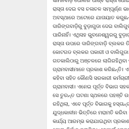
ସାମନବାଡ଼ି ପୋଲର ପାର୍ଶ୍ଵ ରାସ୍ତା ଧୋ
ରାସ୍ତା ଦେଇ ବସ ଚଳାଚଳ ସମ୍ପୂର୍ଣ୍ଣ
ଅବସ୍ଥାରେ ଅଟୋରେ ଯାତାୟାତ କରୁଛନ୍ତି
ଦାରିଙ୍ଗବାଡ଼ିରୁ ବୁଡ଼ାଗୁଡା ଦେଇ ବାଲି
ପାରିନାହିଁ। ଏଥିସହ ଭୁବନେଶ୍ୱରରୁ ବୁଡ଼ାଗ
ରାସ୍ତା ଉପରେ ଦାରିଙ୍ଗବାଡ଼ି ବ୍ଲକର 
କୋଟଗଡ ବ୍ଲକର ପକାରୀ ଓ ବାଲିଗୁଡା ବ
ଗତକାଲିଠାରୁ ଅଞ୍ଚଳରେ ଲାଗିରହିଥିବା
ଗ୍ରାମବାସୀମାନେ ପ୍ରକାଶ କରିଛନ୍ତି। ଏ
କହିବା ସହିତ କୌଣସି ସରକାରୀ କର୍ମଚାର
ଗ୍ରାମବାସୀ। ଏନେଇ ପୂର୍ତ୍ତ ବିଭାଗ ସହ
ସେ ତୁରନ୍ତ ଘଟଣା ସ୍ଥଳରେ ପହଞ୍ଚି ଉକ୍
ରହିଥିଲା, ଏବେ ପୂର୍ତ୍ତ ବିଭାଗକୁ ହସ୍ତାନ
ଯୁଦ୍ଧକାଳୀନ ଭିତ୍ତିରେ ମରାମତି କରିବ
କାର୍ଯ୍ୟ ଆରମ୍ଭ କରାଯାଇଥିବା ପ୍ରକାଶ