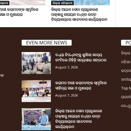
ିକ୍ରମା
ଜିଲ୍ଲା ପରିକ୍ରମା
ଅଲୀ କରାମତଙ୍କ ସ୍ମୃତିରେ
ଜିଲ୍ଲା ଆଇନ ସେବା ପ୍ରାଧିକରଣ
 ସଭା ଓ ମୁଶାୟରା
ପକ୍ଷରୁ ନାରାୟଣ ଚନ୍ଦ୍ର ଉଚ୍ଚ
ବିଦ୍ୟାଳୟରେ ସଚେତନତା କାର୍ଯ୍ୟକ୍ରମ
EVEN MORE NEWS
P
ଜିଲ୍ଲ
ବନ୍ୟା ବିପନ୍ନଙ୍କୁ ଶୁଖିଲା ଖାଦ୍ୟ
ବାଂଟିଲେ ତିହିଡି଼ ସତ୍ୟସାଇ ସଙ୍ଗଠନ
ଓଡ଼ିଶା
August 7, 2026
ଭଦ୍ର
ew
ଜାତୀ
କରାମତ ଅଲୀ କରାମତଙ୍କ ସ୍ମୃତିରେ
ସାହିତ୍ୟ ସଭା ଓ ମୁଶାୟରା
Top 
August 7, 2026
ରାଜନୀତ
କେନ୍ଦ
ଜିଲ୍ଲା ଆଇନ ସେବା ପ୍ରାଧିକରଣ
ପକ୍ଷରୁ ନାରାୟଣ ଚନ୍ଦ୍ର ଉଚ୍ଚ
ବିଦ୍ୟାଳୟରେ ସଚେତନତା
କାର୍ଯ୍ୟକ୍ରମ