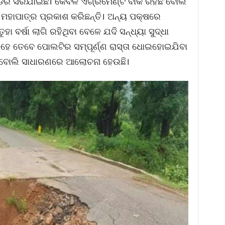
୍ଡର ସରିଯାଇଛି। କେବଳ ଏଗ୍ରିମେଣ୍ଟ ବାକି ରହିଛି ବୋଲି
ୋର ମହାପାତ୍ର ପ୍ରକାଶ କରିଛନ୍ତି। ଅନ୍ୟ ପକ୍ଷରେ
ହା ବର୍ଷା ଲାଗି ରହିଥିବା ବେଳେ ଯଦି ସନ୍ଧ୍ୟା ସୁଦ୍ଧା
ଗି ରହେ ତେବେ ପୋଲଟିର ସମ୍ପୂର୍ଣ୍ଣ ରାସ୍ତା ଧୋଇହୋଇଯିବା
େ ବୋଲି ସାଧାରଣରେ ଆଲୋଚନା ହେଉଛି।