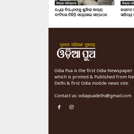
ଜିଲ୍ଲା ପରିକ୍ରମା
ଜିଲ୍ଲା ପର
ବନ୍ୟା ବିପନ୍ନଙ୍କୁ ଶୁଖିଲା ଖାଦ୍ୟ
କରାମତ 
ବାଂଟିଲେ ତିହିଡି଼ ସତ୍ୟସାଇ ସଙ୍ଗଠନ
ସାହିତ୍ୟ
Odia Pua is the first Odia Newspaper
which is printed & Published from N
Delhi & first Odia mobile news site.
Contact us:
odiapuadelhi@gmail.com