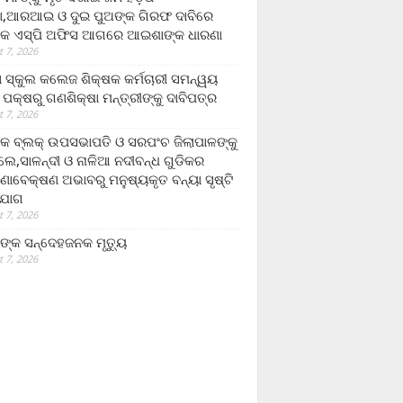
,ଆରଆଇ ଓ ଦୁଇ ପୁଅଙ୍କ ଗିରଫ ଦାବିରେ
କ ଏସ୍‌ପି ଅଫିସ ଆଗରେ ଆଇଶାଙ୍କ ଧାରଣା
 7, 2026
ା ସ୍କୁଲ କଲେଜ ଶିକ୍ଷକ କର୍ମଚାରୀ ସମନ୍ୱୟ
 ପକ୍ଷରୁ ଗଣଶିକ୍ଷା ମନ୍ତ୍ରୀଙ୍କୁ ଦାବିପତ୍ର
 7, 2026
କ ବ୍ଲକ୍ ଉପସଭାପତି ଓ ସରପଂଚ ଜିଲାପାଳଙ୍କୁ
ଲେ,ସାଳନ୍ଦୀ ଓ ନାଳିଆ ନଦୀବନ୍ଧ ଗୁଡିକର
ଣାବେକ୍ଷଣ ଅଭାବରୁ ମନୁଷ୍ୟକୃତ ବନ୍ୟା ସୃଷ୍ଟି
ଯୋଗ
 7, 2026
ଙ୍କ ସନ୍ଦେହଜନକ ମୃତ୍ୟୁ
 7, 2026