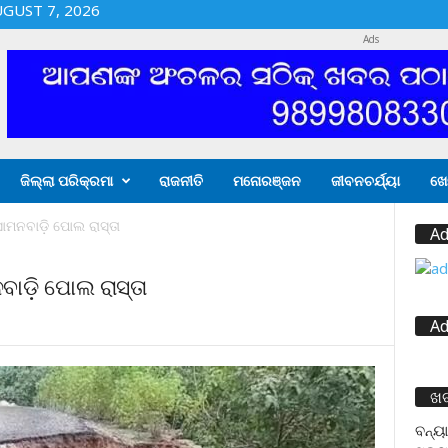
UGUST 7, 2026
Ads
ଜିଲ୍ଲା ପରିକ୍ରମା
ରାଜନୀତି
ମନୋରଞ୍ଜନ
ଜୀବନଚର୍ଯ୍ୟା
ଖେ
ାମନବାଡ଼ି ପୋଲ ରାସ୍ତା
Ad
ାଡ଼ି ପୋଲ ରାସ୍ତା
Ad
ଖ
ବନ୍ୟା