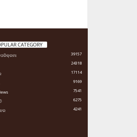
OPULAR CATEGORY
39157
ା ପରିକ୍ରମା
24318
17114
କ
9169
ୟ
7541
News
6275
ି
4241
ୁଝର