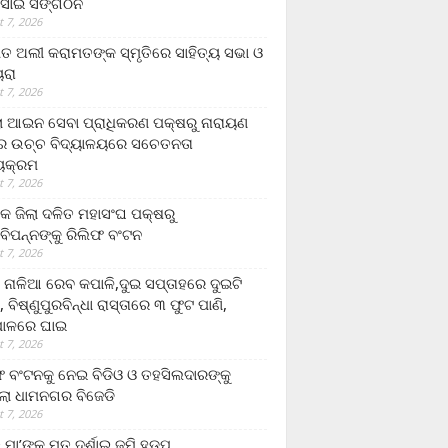
ସାଇ ସଙ୍ଗଠନ
 7, 2026
ତ ଅଲୀ କରାମତଙ୍କ ସ୍ମୃତିରେ ସାହିତ୍ୟ ସଭା ଓ
ୟରା
 7, 2026
ଲା ଆଇନ ସେବା ପ୍ରାଧିକରଣ ପକ୍ଷରୁ ନାରାୟଣ
୍ର ଉଚ୍ଚ ବିଦ୍ୟାଳୟରେ ସଚେତନତା
୍ୟକ୍ରମ
 7, 2026
କ ଜିଲା ଦଳିତ ମହାସଂଘ ପକ୍ଷରୁ
ାବିପନ୍ନଙ୍କୁ ରିଲିଫ ବଂଟନ
 7, 2026
ା ନାଳିଆ ରେବ କପାଳି,ଦୁଇ ସପ୍ତାହରେ ଦୁଇଟି
, ବିଷ୍ଣୁପୁରବିନ୍ଧା ରାସ୍ତାରେ ୩ ଫୁଟ ପାଣି,
ାଳରେ ଘାଇ
 7, 2026
ଫ ବଂଟନକୁ ନେଇ ବିଡିଓ ଓ ତହସିଲଦାରଙ୍କୁ
ଲା ଧାମନଗର ବିଜେଡି
 7, 2026
 ମା’ଙ୍କୁ ମୃତ ଦର୍ଶାଇ ଜମି ହଡ଼ପ