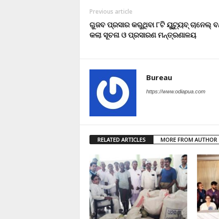
Previous article
ଗୁଜବ ପ୍ରସାର କରୁଥିବା ୮ଟି ୟୁଟ୍ୟୁବ୍ ଚାନେଲ୍ ବନ
କଲା ସୂଚନା ଓ ପ୍ରସାରଣ ମନ୍ତ୍ରଣାଳୟ
Bureau
https://www.odiapua.com
RELATED ARTICLES
MORE FROM AUTHOR