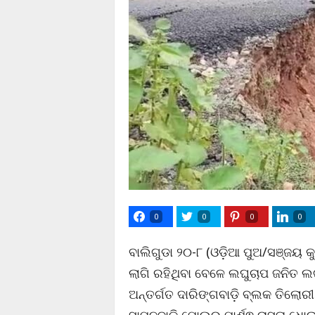
0
0
0
0
ବାଲିଗୁଡା ୨୦-୮ (ଓଡ଼ିଆ ପୁଅ/ସଞ୍ଜୟ କୁ
ଲାଗି ରହିଥିବା ବେଳେ ଲଘୁଚାପ ଜନିତ ଲଗ
ଅନ୍ତର୍ଗତ ଦାରିଙ୍ଗବାଡ଼ି ବ୍ଲକ ତିଲୋର