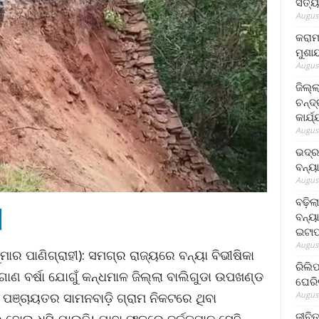
ସତ୍ୟ
August
କରାମ
ମୁଶା
August
ଜିଲ୍
ଚନ୍ଦ
କାର୍ଯ
August
ଭଦ୍ର
ବନ୍ୟ
August
ବଢ଼ିଲ
ବନ୍ୟା
ଇଟାପ
August
ମାର ପାଣିଗ୍ରାହୀ): ସମଗ୍ର ରାଜ୍ୟରେ ବନ୍ୟା ବିଭୀଷିକା
ରିଲି
ାଣ ବର୍ଷା ଯୋଗୁଁ କନ୍ଧମାଳ ଜିଲ୍ଲା ବାଲିଗୁଡା ଉପଖଣ୍ଡ
ଘେରି
August
ୀ ପଞ୍ଚାୟତର ସାମନବାଡ଼ି ଗ୍ରାମ ନିକଟରେ ଥିବା
ଜୀବିତ