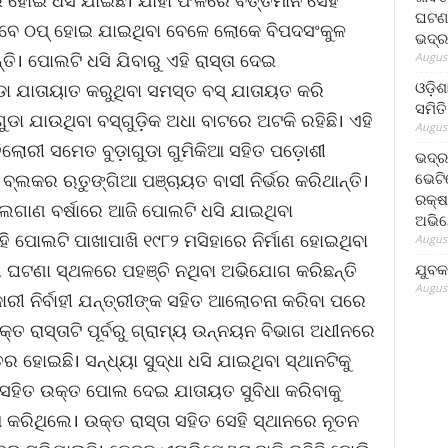
ଇ ହୋଇ ଧସି ଯାଇଛି। ଯାହା ଫଳରେ ବର୍ତ୍ତମାନ ସେହି
ଘଟଣା
 ଭାବେ ଠପ୍ ହୋଇ ଯାଇଥିବା ବେଳେ ଲୋକେ ବିପଦସଂକୁଳ
ଭଦ୍ର
। ପୋଲଟି ଧସି ଯିବାରୁ ଏହି ରାସ୍ତା ଦେଇ
August
ଓଡ଼ିଶ
ଗୁଡା ଯାତାୟାତ କରୁଥିବା ସମସ୍ତ ବସ୍ ଯାତାୟତ କରି
ସମିତି
ୁଡା ଯାଉଥିବା ବସ୍‌ଗୁଡ଼ିକ ଅଧା ବାଟରେ ଅଟକି ରହିଛି। ଏହି
August
ତିଲୋରୀ ସମେତ ବୁଡ଼ାଗୁଡା ଗୁମିକିଆ ସହିତ ପଡ଼ୋଶୀ
ଭଦ୍ର
ଭେଟି
୍ଲକର ଋତୁଙ୍ଗିଆ ପଞ୍ଚାୟତ ବାସୀ ନିର୍ଭର କରିଥାନ୍ତି।
ରକ୍ଷ
 ଲଗାଣ ବର୍ଷାରେ ଆଜି ପୋଲଟି ଧସି ଯାଇଥିବା
ଅଭି
ହି ପୋଲଟି ପାଖାପାଖି ୧୯୮୨ ମସିହାରେ ନିର୍ମାଣ ହୋଇଥିବା
August
ୀ ଘଟଣା ସ୍ଥଳରେ ପହଞ୍ଚି ନଥିବା ଅଭିଯୋଗ କରିଛନ୍ତି
ଯୁବକ
August
କାରୀ ନିର୍ବାହୀ ଯନ୍ତ୍ରୀଙ୍କ ସହିତ ଆଲୋଚନା କରିବା ପରେ
ତ ରାସ୍ତାଟି ପୂର୍ବରୁ ଗ୍ରାମ୍ୟ ଉନ୍ନୟନ ବିଭାଗ ଅଧୀନରେ
୍ତର ହୋଇଛି। ସନ୍ଧ୍ୟା ସୁଦ୍ଧା ଧସି ଯାଇଥିବା ସ୍ଥାନଟିକୁ
ା ସହିତ ଉକ୍ତ ପୋଲ ଦେଇ ଯାତାୟତ ସୁବିଧା କରିବାକୁ
 କରିଥିଲେ। ଉକ୍ତ ରାସ୍ତା ସହିତ ସେହି ସ୍ଥାନରେ ନୂତନ