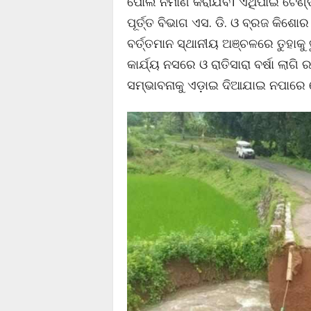
ପୋଲ ନିର୍ମାଣ କରାଯିବ। ଏଥିପାଇଁ ଟେଣ
ପୂର୍ତ୍ତ ବିଭାଗ ଏସ. ଡି. ଓ ବ୍ରଜ କିଶ
ବର୍ତ୍ତମାନ ସ୍ଥାନୀୟ ଅଞ୍ଚଳରେ ତୁହାକୁ ତୁ
କାର୍ଯ୍ୟ ନସରେ ଓ ରାତିସାରା ବର୍ଷା ଲା
ସମ୍ଭାବନାକୁ ଏଡ଼ାଇ ଦିଆଯାଇ ନପାର