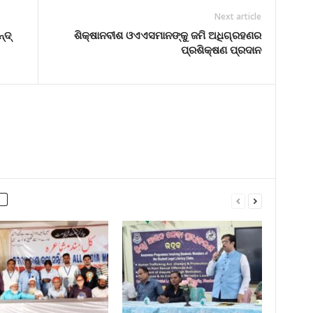
Next article
୍ଦ୍
ଶିକ୍ଷାନବୀଶ ଓଏଏସମାନଙ୍କୁ ଜମି ଅଧିଗ୍ରହଣର
ପ୍ରଶିକ୍ଷଣ ପ୍ରଦାନ