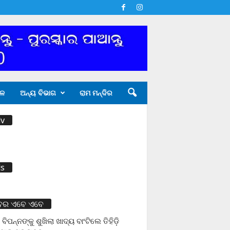
ଳ
ଅନ୍ୟ ବିଭାଗ
ରାମ ମନ୍ଦିର
v
s
ବର ଏବେ ଏବେ
 ବିପନ୍ନଙ୍କୁ ଶୁଖିଲା ଖାଦ୍ୟ ବାଂଟିଲେ ତିହିଡି଼