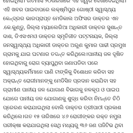
ହୋଇଥିଲା। ଗତମାସ ୨୦ତାରିଖରେ ଏହି ଜ୍ୱର ଦେଖାଦେଇଥିଲା।
ଏହି ଖବର ପାଇବାପରେ ଲକ୍ଷ୍ମିପୁର ଗୋଷ୍ଠୀ ସ୍ୱାସ୍ଥ୍ୟ
କେନ୍ଦ୍ରର ଭାରପ୍ରାପ୍ତ ମେଡିକାଲ ଅଫିସର ଡାକ୍ତର ଏନ
.କେ.କୁଣ୍ଡୁ, ଜିଲ୍ଲା ମ୍ୟାଲେରିଆ ଅଧିକାରୀ ଡାକ୍ତର ସୁଶାନ୍ତ
ଦାଶ, ଡିଏସଏମଓ ଡାକ୍ତର ସ୍ମୃତିଜୀତ ପଟ୍ଟନାୟକ, ଜିଲ୍ଲା
ଜନସ୍ୱାସ୍ଥ୍ୟ ଅଧିକାରୀ ଡାକ୍ତର ଅରୁଣ କୁମାର ପାଢୀ ପ୍ରମୁଖ
ଗ୍ରାମକୁ ଯାଇ ଘଟଣାର ତଦନ୍ତ କରିଥିଲେ।ପାନୀୟ ଜଳ ଦୂଷିତ
ହୋଇଥିବାରୁ ରୋଗ ବ୍ୟାପୁଥିବା ଜଣାପଡିବା ପରେ
ସ୍ୱାସ୍ଥ୍ୟକର୍ମିମାନେ ପାଣି ଟାଙ୍କିକୁ ବିଶୋଧନ କରିବା ସହ
ଅକ୍ରାନ୍ତ ରୋଗୀମାନଙ୍କୁ ମେଡିସିନ ପ୍ରଦାନ କରାଯିବା ସହ
ଗ୍ରାମୀଣ ପାନୀୟ ଜଳ ଯୋଗାଣ ବିଭାଗକୁ ନଳକୂପ ଓ ପାଇପ
ଯୋଗେ ପାନୀୟ ଜଳ ଯୋଗାଣକୁ ଶୁଦ୍ଧ କରିବା ନିମନ୍ତେ ଚିଠି
ପ୍ରେରଣ କରାଯାଇଥିଲା ବୋଲି ଡାକ୍ତର ତ୍ରୀପାଠୀ ପ୍ରକାଶ
କରିଥିଲେ।ଗତ ୧୫ ତାରିଖରେ ୪୬ ରୋଗୀଙ୍କର ରକ୍ତ ନମୁନା
ପରୀକ୍ଷା କରାଯାଇଥିଲା ସେଥି ମଧ୍ୟରୁ ୩୬ ଜଣ ପଜିଟିଭ ଥିବା