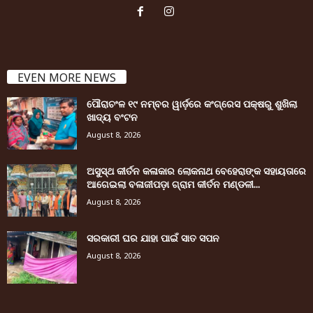
EVEN MORE NEWS
ପୌରାଚଂଳ ୧୯ ନମ୍ବର ୱାର୍ଡ଼ରେ କଂଗ୍ରେସ ପକ୍ଷରୁ ଶୁଖିଲା
ଖାଦ୍ୟ ବଂଟନ
August 8, 2026
ଅସୁସ୍ଥ କୀର୍ତନ କଳାକାର ଲୋକନାଥ ବେହେରାଙ୍କ ସହାୟତାରେ
ଆଗେଇଲା ବଳାଜୀପଡ଼ା ଗ୍ରାମ କୀର୍ତନ ମଣ୍ଡଳୀ...
August 8, 2026
ସରକାରୀ ଘର ଯାହା ପାଇଁ ସାତ ସପନ
August 8, 2026