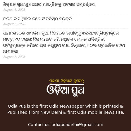
ଶିକ୍ଷକ ସୁଧାଂଶୁ ଶେଖର ମହାନ୍ତିଙ୍କୁ ଅବସର ସମ୍ବର୍ଦ୍ଧନା
August 8, 2026
ଚରଣ ଦାସ ଥିଲେ ଜଣେ ନୀତିନିଷ୍ଠ ବ୍ୟକ୍ତି
August 8, 2026
ଧାମନଗରରେ ଧାନକିଣା ନୂଆ ନିୟମରେ ଚାଷୀଙ୍କୁ ଝଟ୍‌କା,ଏଗ୍ରିଷ୍ଟାକ୍‌ରେ
ମାତ୍ର ୧୦ ହଜାର; ନିଜ ନାମରେ ଜମି ନଥିଲେ ଟୋକନ ଅନିଶ୍ଚିତ,
ପୂର୍ବପୁରୁଷଙ୍କ ଜମିରେ ଚାଷ କରୁଥିବା ଚାଷୀ ଚିନ୍ତାରେ; ୮୦% ପ୍ରଭାବିତ ହେବା
ଆଶଙ୍କା
August 8, 2026
Odia Pua is the first Odia Newspaper which is printed &
Published from New Delhi & first Odia mobile news site.
Contact us:
odiapuadelhi@gmail.com