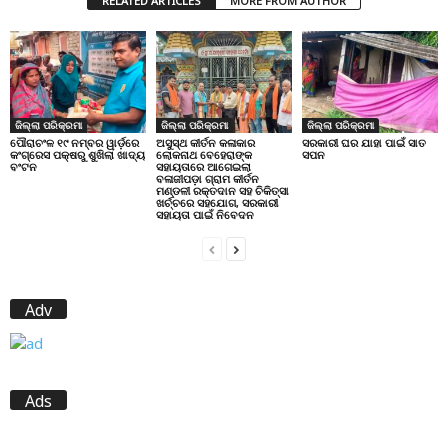
RELATED ARTICLES
MORE FROM AUTHOR
ଜିଲ୍ଲା ପରିକ୍ରମା
ଜିଲ୍ଲା ପରିକ୍ରମା
ଜିଲ୍ଲା ପରିକ୍ରମା
ପୌରାଚଂଳ ୧୯ ନମ୍ବର ୱାର୍ଡ଼ରେ
ଅସୁସ୍ଥ କୀର୍ତନ କଳାକାର
ସରକାରୀ ଘର ଯାହା ପାଇଁ ସାତ
କଂଗ୍ରେସ ପକ୍ଷରୁ ଶୁଖିଲା ଖାଦ୍ୟ
ଲୋକନାଥ ବେହେରାଙ୍କ
ସପନ
ବଂଟନ
ସହାୟତାରେ ଆଗେଇଲା
ବଳାଜୀପଡ଼ା ଗ୍ରାମ କୀର୍ତନ
ମଣ୍ଡଳୀ ରକ୍ତଦାନ ସହ ଚିକିତ୍ସା
ଖର୍ଚ୍ଚରେ ସହଯୋଗ, ସରକାରୀ
ସହାୟତା ପାଇଁ ନିବେଦନ
Adv
Ads