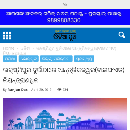
Ads
Home
ଓଡ଼ିଶା
ଲକ୍ଷ୍ମିପୁର ବୁର୍ଜାଠାରେ ଆନ୍ତ୍ରିକଜ୍ୱର(ଟାଇଫଏଡ)
ନିୟନ୍ତ୍ରାଣଧିନ
ଓଡ଼ିଶା
କୋରାପୁଟ
ଜିଲ୍ଲା ପରିକ୍ରମା
ସ୍ବାସ୍ଥ୍ୟ
ଲକ୍ଷ୍ମିପୁର ବୁର୍ଜାଠାରେ ଆନ୍ତ୍ରିକଜ୍ୱର(ଟାଇଫଏଡ)
ନିୟନ୍ତ୍ରାଣଧିନ
By
Ranjan Das
-
April 20, 2019
234