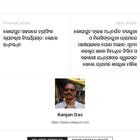
Previous article
Next article
କୋରାପୁଟ ସହରରେ ଟ୍ରାଫିକ
କୋରାପୁଟ ବ୍ଲକ ଅନ୍ତର୍ଗତ ବରଗୁଡା
ବ୍ୟବସ୍ଥା ବିପର୍ଯ୍ୟସ୍ତ: ଲୋକେ
ଓ ମିରସିଙ୍ଗଗୁଡା ଗ୍ରାମରେ
ହନ୍ତସନ୍ତ
ପାନୀୟଜଳର ଘୋର ଅଭାବ: ନୂତନ
ନଳକୂପ ଖନନ ନିମନ୍ତେ ବିଡିଓ ଓ
ସହକାରୀ ଯନ୍ତ୍ରୀଙ୍କ ଦ୍ୱାରସ୍ତ
ହେଲେ ଗ୍ରାମର ଶତାଧିକ ମହିଳା
Ranjan Das
https://www.odiapua.com