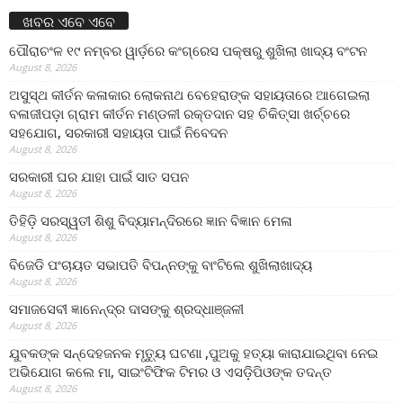
ଖବର ଏବେ ଏବେ
ପୌରାଚଂଳ ୧୯ ନମ୍ବର ୱାର୍ଡ଼ରେ କଂଗ୍ରେସ ପକ୍ଷରୁ ଶୁଖିଲା ଖାଦ୍ୟ ବଂଟନ
August 8, 2026
ଅସୁସ୍ଥ କୀର୍ତନ କଳାକାର ଲୋକନାଥ ବେହେରାଙ୍କ ସହାୟତାରେ ଆଗେଇଲା
ବଳାଜୀପଡ଼ା ଗ୍ରାମ କୀର୍ତନ ମଣ୍ଡଳୀ ରକ୍ତଦାନ ସହ ଚିକିତ୍ସା ଖର୍ଚ୍ଚରେ
ସହଯୋଗ, ସରକାରୀ ସହାୟତା ପାଇଁ ନିବେଦନ
August 8, 2026
ସରକାରୀ ଘର ଯାହା ପାଇଁ ସାତ ସପନ
August 8, 2026
ତିହିଡି଼ ସରସ୍ୱତୀ ଶିଶୁ ବିଦ୍ୟାମନ୍ଦିରରେ ଜ୍ଞାନ ବିଜ୍ଞାନ ମେଳା
August 8, 2026
ବିଜେଡି ପଂଚାୟତ ସଭାପତି ବିପନ୍ନଙ୍କୁ ବାଂଟିଲେ ଶୁଖିଲାଖାଦ୍ୟ
August 8, 2026
ସମାଜସେବୀ ଜ୍ଞାନେନ୍ଦ୍ର ଦାସଙ୍କୁ ଶ୍ରଦ୍ଧାଞ୍ଜଳୀ
August 8, 2026
ଯୁବକଙ୍କ ସନ୍ଦେହଜନକ ମୃତ୍ୟୁ ଘଟଣା ,ପୁଅକୁ ହତ୍ୟା କାରାଯାଇଥିବା ନେଇ
ଅଭିଯୋଗ କଲେ ମା, ସାଇଂଟିଫିକ ଟିମର ଓ ଏସଡ଼ିପିଓଙ୍କ ତଦନ୍ତ
August 8, 2026