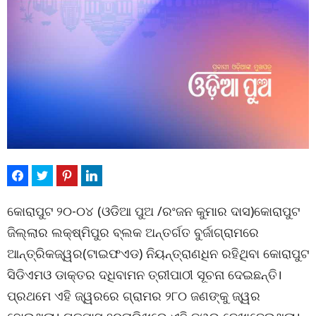
କୋରାପୁଟ ୨୦-୦୪ (ଓଡିଆ ପୁଅ /ରଂଜନ କୁମାର ଦାସ)କୋରାପୁଟ
ଜିଲ୍ଲାର ଲକ୍ଷ୍ମିପୁର ବ୍ଲକ ଅନ୍ତର୍ଗତ ବୁର୍ଜାଗ୍ରାମରେ
ଆନ୍ତ୍ରିକଜ୍ୱର(ଟାଇଫଏଡ) ନିୟନ୍ତ୍ରାଣଧିନ ରହିଥିବା କୋରାପୁଟ
ସିଡିଏମଓ ଡାକ୍ତର ଦଧିବାମନ ତ୍ରୀପାଠୀ ସୂଚନା ଦେଇଛନ୍ତି।
ପ୍ରଥମେ ଏହି ଜ୍ୱରରେ ଗ୍ରାମର ୨୮୦ ଜଣଙ୍କୁ ଜ୍ୱର