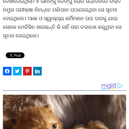
ଦେଖାଦେଇଥିଲା। ୫ ଜଣଙ୍କୁ ଡେଙ୍ଗୁ ରୋଗ ସନ୍ଦେହରେ ରକ୍ତ
ନମୁନା ପରୀକ୍ଷା ନିମନ୍ତେ ମଣିପାଳ ପଠାଯାଇଥିବା ସେ ସୂଚନା
ଦେଇଥିଲେ। ଆଶା ଓ ସ୍ୱାସ୍ଥ୍ୟ କର୍ମିମାନେ ଘର ଘରକୁ ଯାଇ
ଲୋକେ ମେଡିସିନ ଖାଉଛନ୍ତି କି ନାହିଁ ତାହା ତଦାରଖ କରୁଥିବା ସେ
ସୂଚନା ଦେଇଥିଲେ।