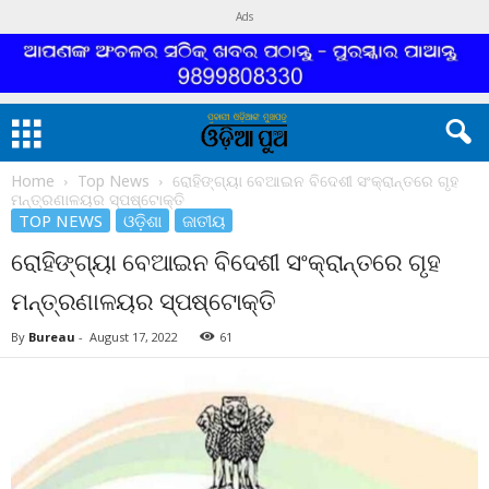
Ads
Home
Top News
ରୋହିଙ୍ଗ୍ୟା ବେଆଇନ ବିଦେଶୀ ସଂକ୍ରାନ୍ତରେ ଗୃହ
ମନ୍ତ୍ରଣାଳୟର ସ୍ପଷ୍ଟୋକ୍ତି
TOP NEWS
ଓଡ଼ିଶା
ଜାତୀୟ
ରୋହିଙ୍ଗ୍ୟା ବେଆଇନ ବିଦେଶୀ ସଂକ୍ରାନ୍ତରେ ଗୃହ
ମନ୍ତ୍ରଣାଳୟର ସ୍ପଷ୍ଟୋକ୍ତି
By
Bureau
-
August 17, 2022
61