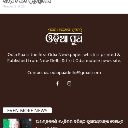
କାର୍ଯ୍ୟ ଉପରେ ଗୁରୁତ୍ୱାରୋପ
August 5, 2026
Odia Pua is the first Odia Newspaper which is printed &
Published from New Delhi & first Odia mobile news site.
Contact us:
odiapuadelhi@gmail.com
EVEN MORE NEWS
ଆଖଣ୍ଡଳମଣି ମନ୍ଦିରର ବରିଷ୍ଠ ପୂଜାପଣ୍ଡାଙ୍କ ଦେହାନ୍ତ