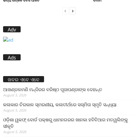
ଭବ୍ୟ ଉତ୍କଳ ଦିବସ ପାଳିତ
ଦମାମ
Adv
Ads
ଖବର ଏବେ ଏବେ
ଆଖଣ୍ଡଳମଣି ମନ୍ଦିରର ବରିଷ୍ଠ ପୂଜାପଣ୍ଡାଙ୍କ ଦେହାନ୍ତ
August 5, 2026
କଳାକାର ଚିରକାଳ ସ୍ମରଣୀୟ, କଳାତୀର୍ଥରେ ସସ୍ମିତା ସ୍ମୃତି ସନ୍ଧ୍ୟା
August 5, 2026
ଓଡ଼ିଶା ୱକଫ୍ ବୋର୍ଡ ପକ୍ଷରୁ ଧାମନଗରର ଖାନକା ହବିବିଆର ମତୱଲିଙ୍କୁ
ସୀକୃତି
August 5, 2026