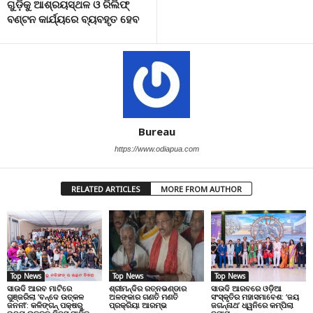
ଗୁଡ଼ିକୁ ଆଶ୍ରୟସ୍ଥଳ ଓ ରିଲିଫ୍‌
ବଣ୍ଟନ କାର୍ଯ୍ୟରେ ବ୍ୟବହୃତ ହେବ
Bureau
https://www.odiapua.com
RELATED ARTICLES
MORE FROM AUTHOR
Top News
Top News
Top News
ସାଉଦି ଆରବ ମାଟିରେ
ଶ୍ରୀମନ୍ଦିର ରତ୍ନଭଣ୍ଡାର
ସାଉଦି ଆରବରେ ଓଡ଼ିଆ
ଗୁଞ୍ଜରିଲା ‘ବନ୍ଦେ ଉତ୍କଳ
ଅଳଙ୍କାର ଗଣତି ମଣତି
ସଂସ୍କୃତିର ମହାସମାବେଶ: ‘ଜୟ
ଜନନୀ’: କଳିଙ୍ଗନ୍ ପକ୍ଷରୁ
ପ୍ରକ୍ରିୟା ଆରମ୍ଭ
ଜଗନ୍ନାଥ’ ଧ୍ୱନିରେ କମ୍ପିଲା