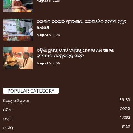
August 5, 2026
କଳାକାର ଚିରକାଳ ସ୍ମରଣୀୟ, କଳାତୀର୍ଥରେ ସସ୍ମିତା ସ୍ମୃତି
ସନ୍ଧ୍ୟା
August 5, 2026
ଓଡ଼ିଶା ୱକଫ୍ ବୋର୍ଡ ପକ୍ଷରୁ ଧାମନଗରର ଖାନକା
ହବିବିଆର ମତୱଲିଙ୍କୁ ସୀକୃତି
August 5, 2026
POPULAR CATEGORY
39135
ଜିଲ୍ଲା ପରିକ୍ରମା
24318
ଓଡ଼ିଶା
17092
ଭଦ୍ରକ
9169
ଜାତୀୟ