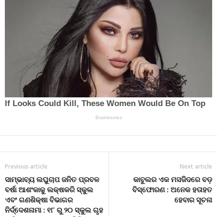
Previous article
Next article
ସାମ୍ଭାବ୍ୟ ଲଘୁଚାପ ଜନିତ ପ୍ରବଳ
କାବୁଲର ଏକ ମସଜିଦରେ ବଡ଼
ବର୍ଷା ଆଶଂକାକୁ ଲକ୍ଷକରି ସ୍କୁଲ
ବିସ୍ଫୋରଣ : ଅନେକ ହତାହତ
ଏବଂ ଗଣଶିକ୍ଷା ବିଭାଗର
ହେବାର ସୂଚନା
ନିର୍ଦ୍ଦେଶନାମା : ୧୮ ରୁ ୨୦ ସ୍କୁଲ ଗୃହ