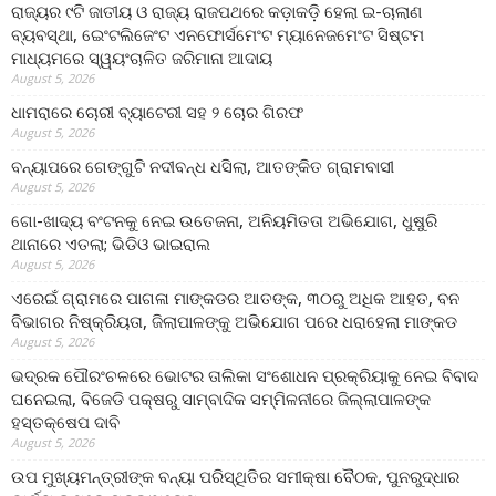
ରାଜ୍ୟର ୯ଟି ଜାତୀୟ ଓ ରାଜ୍ୟ ରାଜପଥରେ କଡ଼ାକଡ଼ି ହେଲା ଇ-ଚାଲାଣ
ବ୍ୟବସ୍ଥା, ଇେଂଟଲିଜେଂଟ ଏନଫୋର୍ସମେଂଟ ମ୍ୟାନେଜମେଂଟ ସିଷ୍ଟମ
ମାଧ୍ୟମରେ ସ୍ୱୟଂଚାଳିତ ଜରିମାନା ଆଦାୟ
August 5, 2026
ଧାମରାରେ ଚୋରୀ ବ୍ୟାଟେରୀ ସହ ୨ ଚୋର ଗିରଫ
August 5, 2026
ବନ୍ୟାପରେ ଗେଙ୍ଗୁଟି ନଦୀବନ୍ଧ ଧସିଲା, ଆତଙ୍କିତ ଗ୍ରାମବାସୀ
August 5, 2026
ଗୋ-ଖାଦ୍ୟ ବଂଟନକୁ ନେଇ ଉତେଜନା, ଅନିୟମିତତା ଅଭିଯୋଗ, ଧୁଷୁରି
ଥାନାରେ ଏତଲା; ଭିଡିଓ ଭାଇରାଲ
August 5, 2026
ଏରେଇଁ ଗ୍ରାମରେ ପାଗଳା ମାଙ୍କଡର ଆତଙ୍କ, ୩୦ରୁ ଅଧିକ ଆହତ, ବନ
ବିଭାଗର ନିଷ୍କ୍ରିୟତା, ଜିଲାପାଳଙ୍କୁ ଅଭିଯୋଗ ପରେ ଧରାହେଲା ମାଙ୍କଡ
August 5, 2026
ଭଦ୍ରକ ପୌରଂଚଳରେ ଭୋଟର ତାଲିକା ସଂଶୋଧନ ପ୍ରକ୍ରିୟାକୁ ନେଇ ବିବାଦ
ଘନେଇଲା, ବିଜେଡି ପକ୍ଷରୁ ସାମ୍ବାଦିକ ସମ୍ମିଳନୀରେ ଜିଲ୍ଲାପାଳଙ୍କ
ହସ୍ତକ୍ଷେପ ଦାବି
August 5, 2026
ଉପ ମୁଖ୍ୟମନ୍ତ୍ରୀଙ୍କ ବନ୍ୟା ପରିସ୍ଥିତିର ସମୀକ୍ଷା ବୈଠକ, ପୁନରୁଦ୍ଧାର