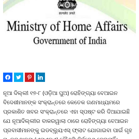
ନୂଆ ଦିଲ୍ଲୀ ୧୭-୮ (ଓଡ଼ିଆ ପୁଅ) ରୋହିଙ୍ଗ୍ୟା ବେଆଇନ
ବିଦେଶୀମାନଙ୍କ ସଂକ୍ରାନ୍ତରେ କେତେକ ଗଣମାଧ୍ୟମରେ
ପ୍ରକାଶିତ ଖବର ସଂକ୍ରାନ୍ତରେ ଏହା ସ୍ପଷ୍ଟ କରି ଦିଆଯାଇଛି
ଯେ ନୂଆଦିଲ୍ଲୀର ବାକରୱାଲା ଠାରେ ରୋହିଙ୍ଗ୍ୟା ବେଆଇନ
ପ୍ରବାସୀମାନଙ୍କୁ ଇଡବ୍ଲ୍ୟୁଏସ୍ ଫ୍ଲାଟ ଯୋଗାଇବା ପାଇଁ ଗୃହ