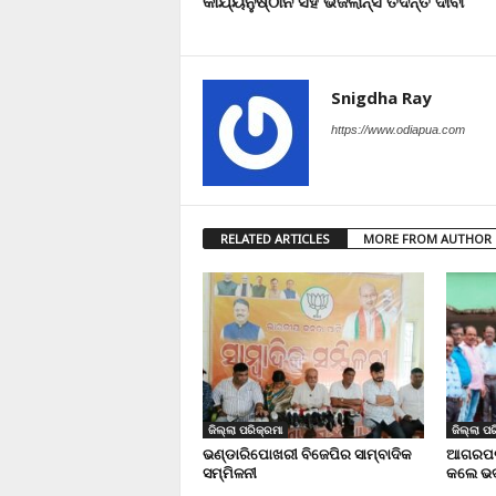
କାର୍ଯ୍ୟନୁଷ୍ଠାନ ସହ ଭିଜଲାନ୍ସ ତଦନ୍ତ ଦାବୀ
Snigdha Ray
https://www.odiapua.com
RELATED ARTICLES
MORE FROM AUTHOR
ଜିଲ୍ଲା ପରିକ୍ରମା
ଜିଲ୍ଲା ପର
ଭଣ୍ଡାରିପୋଖରୀ ବିଜେପିର ସାମ୍ବାଦିକ
ଆଗରପଡା
ସମ୍ମିଳନୀ
କଲେ ଭଦ