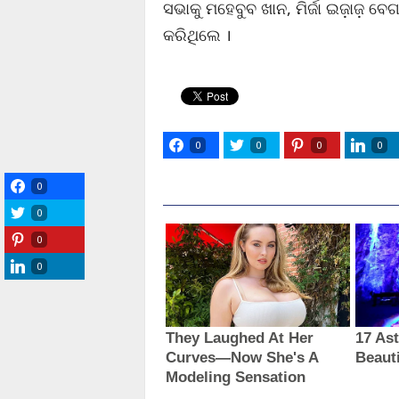
ସଭାକୁ ମହେବୁବ ଖାନ, ମିର୍ଜା ଇଜ଼ାଜ଼ ବ
କରିଥିଲେ ।
0
0
0
0
0
0
0
0