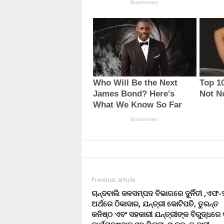
Previous article
ଚାନ୍ଦବାଲି ଜଳସମ୍ପଦ ବିଭାଗରେ ଦୁର୍ନିତୀ ,ଏଫ-
ଅର୍ଥରେ ଠିକାଦାର, ଯନ୍ତ୍ରୀ କୋଟିପତି, ତୁରନ୍ତ
କନିଷ୍ଠ ଏବଂ ସହକାରୀ ଯନ୍ତ୍ରୀଙ୍କ ବିରୁଦ୍ଧରେ 