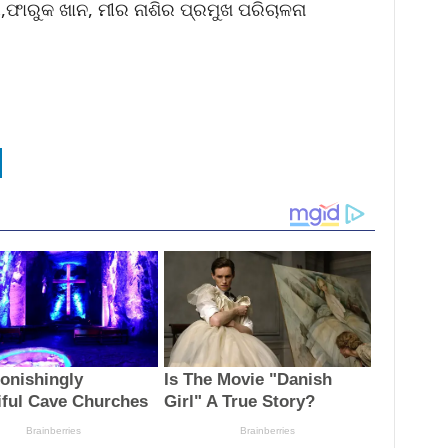
େଗ,ଫାରୁକ ଖାନ, ମୀର ନାଶିର ପ୍ରମୁଖ ପରିଚାଳନା