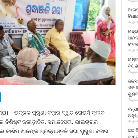
August
ଆଗରପ
ବିଧା
August
ଭଦ୍ର
ଧାମନ
ବଂଟ
August
ରାଷ୍
ବିଚାର
August
ଜଳସମ
ଏକ ସପ
ଗୁଣବ
August
ବନ୍ୟ
ରାୟ) – ଭଦ୍ରକ ପୁରୁଣା ବଜ଼ାର ସ୍ଥିତ ରୋଭର୍ସ କ୍ଲବ
ଅନୁଧ
େ ବିଶିଷ୍ଟ କ୍ରୀଡ଼ାବିତ, ସମାଜସେବୀ, ଭାଇଚାରାର
August
ଜଳ ନ
 କାଶିମ ଖାନଙ୍କ ଶ୍ରଦ୍ଧାଞ୍ଜଳି ସଭା ପୁରୁଣା ବଜ଼ାର
ହେଲେ