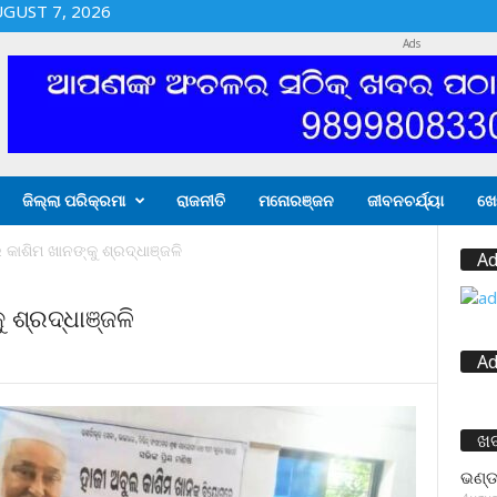
UGUST 7, 2026
Ads
ଜିଲ୍ଲା ପରିକ୍ରମା
ରାଜନୀତି
ମନୋରଞ୍ଜନ
ଜୀବନଚର୍ଯ୍ୟା
ଖେ
କାଶିମ ଖାନଙ୍କୁ ଶ୍ରଦ୍ଧାଞ୍ଜଳି
Ad
 ଶ୍ରଦ୍ଧାଞ୍ଜଳି
Ad
ଖ
ଭଣ୍ଡ