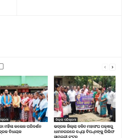
ିକ୍ରମା
ଜିଲ୍ଲା ପରିକ୍ରମା
 ମହିଳା କଲେଜ ପରିଦର୍ଶନ
ଭଦ୍ରକ ଜିଲ୍ଲା ଦଳିତ ମହାସଂଘ ପକ୍ଷରୁ
୍ରକ ବିଧାୟକ
ଧାମନଗରରେ ବନ୍ୟା ବିପନ୍ନଙ୍କୁ ରିଲିଫ
ସାମଗ୍ରୀ ବଂଟନ