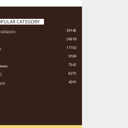
OPULAR CATEGORY
39145
ା ପରିକ୍ରମା
24318
17102
କ
9169
ୟ
7541
News
6275
ି
4241
ୁଝର