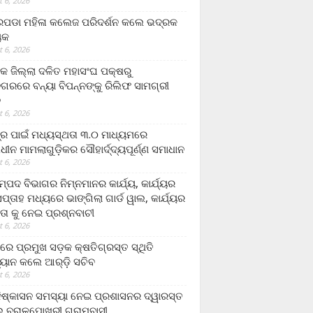
 6, 2026
ଡା ମହିଳା କଲେଜ ପରିଦର୍ଶନ କଲେ ଭଦ୍ରକ
ୟକ
 6, 2026
କ ଜିଲ୍ଲା ଦଳିତ ମହାସଂଘ ପକ୍ଷରୁ
ଗରରେ ବନ୍ୟା ବିପନ୍ନଙ୍କୁ ରିଲିଫ ସାମଗ୍ରୀ
ନ
 6, 2026
ଟ୍ର ପାଇଁ ମଧ୍ୟସ୍ଥତା ୩.୦ ମାଧ୍ୟମରେ
ାଧୀନ ମାମଲାଗୁଡ଼ିକର ସୌହାର୍ଦ୍ଦ୍ୟପୂର୍ଣ୍ଣ ସମାଧାନ
 6, 2026
୍ପଦ ବିଭାଗର ନିମ୍ନମାନର କାର୍ଯ୍ୟ, କାର୍ଯ୍ୟର
୍ତାହ ମଧ୍ୟରେ ଭାଙ୍ଗିଲା ଗାର୍ଡ ୱାଲ, କାର୍ଯ୍ୟର
ତା କୁ ନେଇ ପ୍ରଶ୍ନବାଚୀ
 6, 2026
ାରେ ପ୍ରମୁଖ ସଡ଼କ କ୍ଷତିଗ୍ରସ୍ତ ସ୍ଥିତି
୍ୟାନ କଲେ ଆର୍‌ଡ଼ି ସଚିବ
 6, 2026
ିଷ୍କାସନ ସମସ୍ୟା ନେଇ ପ୍ରଶାସନର ଦ୍ୱାରସ୍ତ
 ବରାଳପୋଖରୀ ଗ୍ରାମବାସୀ