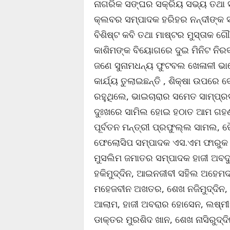
ନାଗରିକ ସଙ୍ଘର ସକ୍ରିୟ ସଭ୍ୟ ତଥା 
କ୍ଲବର ସମ୍ପାଦକ ହରିହର ନନ୍ଦୀଙ୍କ
ବିଶିଷ୍ଟ କବି ତଥା ମାଷ୍ଟର ମୁସ୍ତାକ 
କାଶିମଙ୍କ ବିୟୋଗରେ ଦୁଇ ମିନିଟ ନିରବ 
ଜଣେ ସୁନାମଧନ୍ୟ ଫୁଟବଲ ଖେଳାଳୀ ଭ
କାର୍ଯ୍ୟ ତୁଲାଇଛନ୍ତି , ଶିକ୍ଷା ଉପରେ 
ରହୁଥିଲେ, ଭାଇଚାରାର ସମେତ ସାମ୍ପ୍
ଦୁଃଖରେ ସାମିଲ ହୋଇ ହଠାତ ଆମ ଗହଣର
ପୂର୍ବତନ ମନ୍ତ୍ରୀ ପ୍ରଫୁଲ୍ଲ ସାମଲ, 
ଫେଲୋସିପ ସମ୍ପାଦକ ଏସ.ଏମ ଫାରୁକ , 
ମୁସଲିମ ଜମାତର ସମ୍ପାଦକ ହାଜୀ ଅବଦୁ
ହକିମୁଦ୍ଦିନ, ଆଇନଜୀବୀ ସହିଲ ଅହେମଦ, 
ମହେଜବୀନ ଅଖତର, ଶେଖ ନଜିମୁଦ୍ଦିନ
ଆଲାମ, ହାଜୀ ଅବରାର ହୋସେନ, ଲଷ୍ମୀ
ଡାକ୍ତର ମୁରଶିଦ ଖାନ, ଶେଖ ନାସିରୁଦ୍ଦି