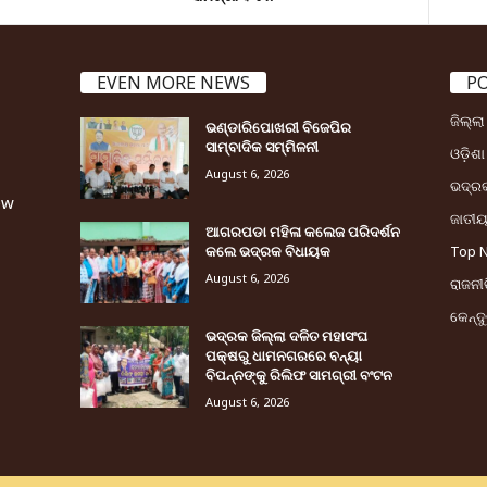
EVEN MORE NEWS
P
ଜିଲ୍ଲ
ଭଣ୍ଡାରିପୋଖରୀ ବିଜେପିର
ସାମ୍ବାଦିକ ସମ୍ମିଳନୀ
ଓଡ଼ିଶା
August 6, 2026
ଭଦ୍ର
ew
ଜାତୀ
ଆଗରପଡା ମହିଳା କଲେଜ ପରିଦର୍ଶନ
କଲେ ଭଦ୍ରକ ବିଧାୟକ
Top 
August 6, 2026
ରାଜନୀତ
କେନ୍ଦ
ଭଦ୍ରକ ଜିଲ୍ଲା ଦଳିତ ମହାସଂଘ
ପକ୍ଷରୁ ଧାମନଗରରେ ବନ୍ୟା
ବିପନ୍ନଙ୍କୁ ରିଲିଫ ସାମଗ୍ରୀ ବଂଟନ
August 6, 2026