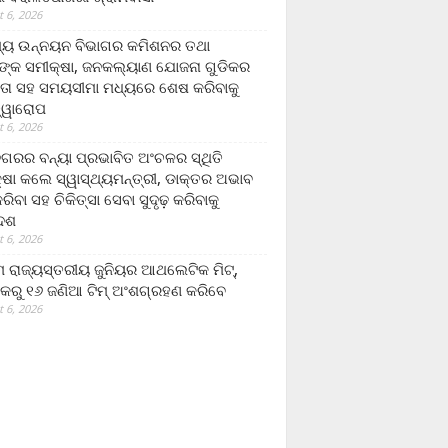
 6, 2026
ମ୍ୟ ଉନ୍ନୟନ ବିଭାଗର କମିଶନର ତଥା
ଙ୍କ ସମୀକ୍ଷା, ଜନକଲ୍ୟାଣ ଯୋଜନା ଗୁଡିକର
ତା ସହ ସମୟସୀମା ମଧ୍ୟରେ ଶେଷ କରିବାକୁ
ତ୍ୱାରୋପ
 6, 2026
ଗରର ବନ୍ୟା ପ୍ରଭାବିତ ଅଂଚଳର ସ୍ଥିତି
୍ଷା କଲେ ସ୍ୱାସ୍ଥ୍ୟମନ୍ତ୍ରୀ, ଡାକ୍ତର ଅଭାବ
ରିବା ସହ ଚିକିତ୍ସା ସେବା ସୁଦୃଢ଼ କରିବାକୁ
ଦେଶ
 6, 2026
 ରାଜ୍ୟସ୍ତରୀୟ ଜୁନିୟର ଆଥଲେଟିକ ମିଟ୍‌,
କରୁ ୧୬ ଜଣିଆ ଟିମ୍ ଅଂଶଗ୍ରହଣ କରିବେ
 6, 2026