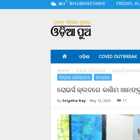
C
BHUBANESWAR
FRIDAY, A
28.3
O
d
i
a
p
u
a
ଓଡ଼ିଶା
COVID OUTBREAK
.
c
Home
ଜିଲ୍ଲା ପରିକ୍ରମା
ରୋଭର୍ସ କ୍ଲବରେ 
o
ଜିଲ୍ଲା ପରିକ୍ରମା
ଭଦ୍ରକ
m
ରୋଭର୍ସ କ୍ଲବରେ କାଶିମ ଖାନଙ୍କୁ
By
Snigdha Ray
-
May 12, 2026
17