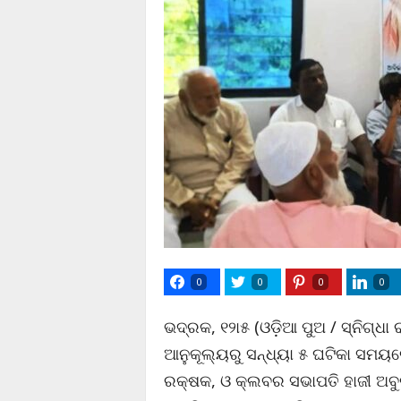
0
0
0
0
ଭଦ୍ରକ, ୧୨ା୫ (ଓଡ଼ିଆ ପୁଅ / ସ୍ନିଗ୍ଧା 
ଆନୁକୂଲ୍ୟରୁ ସନ୍ଧ୍ୟା ୫ ଘଟିକା ସମୟର
ରକ୍ଷକ, ଓ କ୍ଲବର ସଭାପତି ହାଜୀ ଅବୁଲ