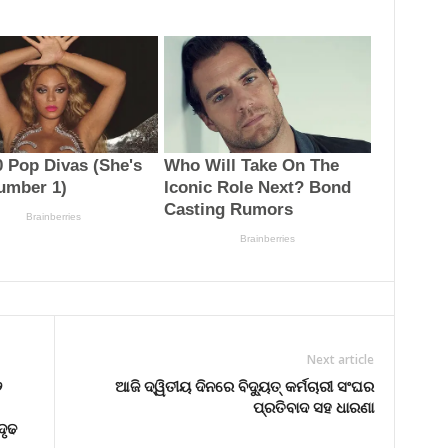
Next article
୨
ଆଜି ଦ୍ୱିତୀୟ ଦିନରେ ବିଦ୍ୟୁତ୍ କର୍ମଚାରୀ ସଂଘର
ପ୍ରତିବାଦ ସହ ଧାରଣା
ଦୃଢ