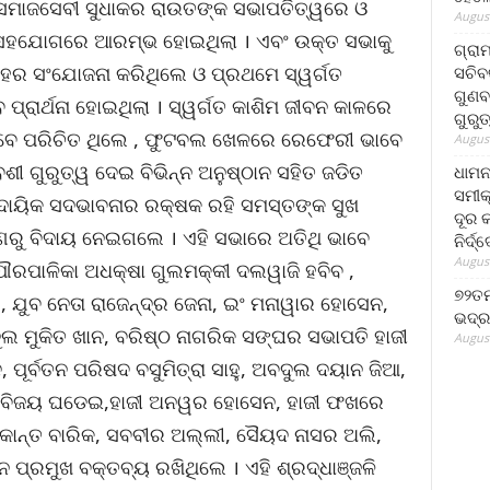
ସମାଜସେବୀ ସୁଧାକର ରାଉତଙ୍କ ସଭାପତିତ୍ୱରେ ଓ
August
 ସହଯୋଗରେ ଆରମ୍ଭ ହୋଇଥିଲା । ଏବଂ ଉକ୍ତ ସଭାକୁ
ଗ୍ରା
ଗୌହର ସଂଯୋଜନା କରିଥିଲେ ଓ ପ୍ରଥମେ ସ୍ୱର୍ଗତ
ସଚିବ
ଗୁଣବ
ପ୍ରାର୍ଥନା ହୋଇଥିଲା । ସ୍ୱର୍ଗତ କାଶିମ ଜୀବନ କାଳରେ
ଗୁରୁ
ାବେ ପରିଚିତ ଥିଲେ , ଫୁଟବଲ ଖେଳରେ ରେଫେରୀ ଭାବେ
August
ବେଶୀ ଗୁରୁତ୍ୱ ଦେଇ ବିଭିନ୍ନ ଅନୁଷ୍ଠାନ ସହିତ ଜଡିତ
ଧାମନ
ସମୀକ
ରଦାୟିକ ସଦଭାବନାର ରକ୍ଷକ ରହି ସମସ୍ତଙ୍କ ସୁଖ
ଦୂର କ
ୁ ବିଦାୟ ନେଇଗଲେ । ଏହି ସଭାରେ ଅତିଥି ଭାବେ
ନିର୍ଦ୍
August
ପୌରପାଳିକା ଅଧକ୍ଷା ଗୁଲମକ୍କୀ ଦଲୱାଜି ହବିବ ,
୭୨ତମ
ଯୁବ ନେତା ରାଜେନ୍ଦ୍ର ଜେନା, ଇଂ ମନାୱାର ହୋସେନ,
ଭଦ୍ର
ଲ ମୁକିତ ଖାନ, ବରିଷ୍ଠ ନାଗରିକ ସଙ୍ଘର ସଭାପତି ହାଜୀ
August
ପୂର୍ବତନ ପରିଷଦ ବସୁମିତ୍ରା ସାହୁ, ଅବଦୁଲ ଦୟାନ ଜିଆ,
, ବିଜୟ ଘଡେଇ,ହାଜୀ ଅନୱର ହୋସେନ, ହାଜୀ ଫଖରେ
କାନ୍ତ ବାରିକ, ସବବୀର ଅଲ୍ଲୀ, ସୈୟଦ ନାସର ଅଲି,
ନ ପ୍ରମୁଖ ବକ୍ତବ୍ୟ ରଖିଥିଲେ । ଏହି ଶ୍ରଦ୍ଧାଞ୍ଜଳି