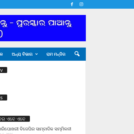
ଳ
ଅନ୍ୟ ବିଭାଗ
ରାମ ମନ୍ଦିର
v
s
ବର ଏବେ ଏବେ
ାରିପୋଖରୀ ବିଜେପିର ସାମ୍ବାଦିକ ସମ୍ମିଳନୀ