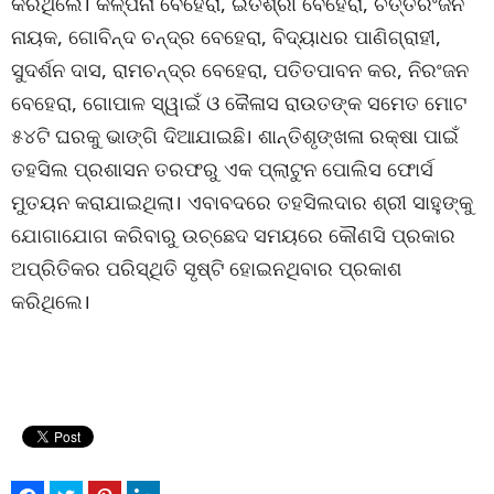
କରିଥିଲେ। କଳ୍ପନା ବେହେରା, ଇତିଶ୍ରୀ ବେହେରା, ଚିତ୍ତରଂଜନ
ନାୟକ, ଗୋବିନ୍ଦ ଚନ୍ଦ୍ର ବେହେରା, ବିଦ୍ୟାଧର ପାଣିଗ୍ରାହୀ,
ସୁଦର୍ଶନ ଦାସ, ରାମଚନ୍ଦ୍ର ବେହେରା, ପତିତପାବନ କର, ନିରଂଜନ
ବେହେରା, ଗୋପାଳ ସ୍ୱାଇଁ ଓ କୈଳାସ ରାଉତଙ୍କ ସମେତ ମୋଟ
୫୪ଟି ଘରକୁ ଭାଙ୍ଗି ଦିଆଯାଇଛି। ଶାନ୍ତିଶୃଙ୍ଖଳା ରକ୍ଷା ପାଇଁ
ତହସିଲ ପ୍ରଶାସନ ତରଫରୁ ଏକ ପ୍ଲାଟୁନ ପୋଲିସ ଫୋର୍ସ
ମୁତୟନ କରାଯାଇଥିଲା। ଏବାବଦରେ ତହସିଲଦାର ଶ୍ରୀ ସାହୁଙ୍କୁ
ଯୋଗାଯୋଗ କରିବାରୁ ଉଚ୍ଛେଦ ସମୟରେ କୌଣସି ପ୍ରକାର
ଅପ୍ରିତିକର ପରିସ୍ଥିତି ସୃଷ୍ଟି ହୋଇନଥିବାର ପ୍ରକାଶ
କରିଥିଲେ।