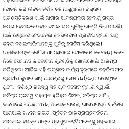
ଏହି ଦୋକାନୀମାନେ ବେଆଇନ ଭାବରେ ଘରକରି ଦୀର୍ଘ ଦିନ ହେବ
ଦୋକନ କରି ଜୀବିକା ନିର୍ବାହ କରିଆସୁଥିଲେ। ରାସ୍ତାର
ପ୍ରଶସ୍ତିକରଣ ପାଇଁ ଜାଗାର ଆବଶ୍ୟକତା ହେବାରୁ ରାସ୍ତା
କଡର ବେଆଇନ ଜବର ଦଖଲ ଘର ଗୁଡିକୁ ଭାଙ୍ଗି ଦିଆଯାଇଛି।
ଆଜି ଉଚ୍ଛେଦ ହେବାନେଇ ତହସିଲଦାର ପ୍ରଦୀପ କୁମାର ସାହୁ
ଜବର ଦଖଲକାରିମାନଙ୍କୁ ପୂର୍ବରୁ ନୋଟିସ କରିଥିଲେ।
ତହସିଦାରଙ୍କ ନୋଟିସ ପାଇଲାପରେ ଦୋକାନୀମାନେ ମଧ୍ୟ ନିଜେ
ନିଜେ ସେମାନଙ୍କ ଦୋକାନ ଗୃହଗୁଡିକୁ ଖୋଲାଖୋଲି ଆରମ୍ଭ
କରିଥିଲେ। ଆଜିର ଏହି ଉଚ୍ଛେଦ କାର୍ଯ୍ୟକ୍ରମରେ ତହରିଲଦାର
ପ୍ରଦୀପ କୁମାର ସାହୁ ଆରମ୍ଭରୁ ଶେଷ ପର୍ଯ୍ୟନ୍ତ ଉପସ୍ଥିତ
ଥିଲେ। ବରିଷ୍ଠ ରାଜସ୍ୱ ସହାୟକ ବନୋଜ କୁମାର ସ୍ୱାଇଁ,
କନିଷ୍ଠ ରାଜସ୍ୱ ସହାୟକ ହରିହର ଶିଅଳ, ବରିଷ୍ଠ ଅମିନ୍
ଦାମୋଦର ଶିଅଳ, ଅମିନ୍ ଅଶୋକ ରାଉଳ, ଭାରପ୍ରାପ୍ତ ବର୍ତ୍ତନା
ଆରଆଇ ଚନ୍ଦନ ରାଉତ, ପୂର୍ବତନ ଭାରପ୍ରାପ୍ତବର୍ତ୍ତନା
ଆରଆଇ ବସନ୍ତ ପାତ୍ର ପ୍ରମୁଖ ତହସିଦାରଙ୍କୁ ସହଯୋଗ