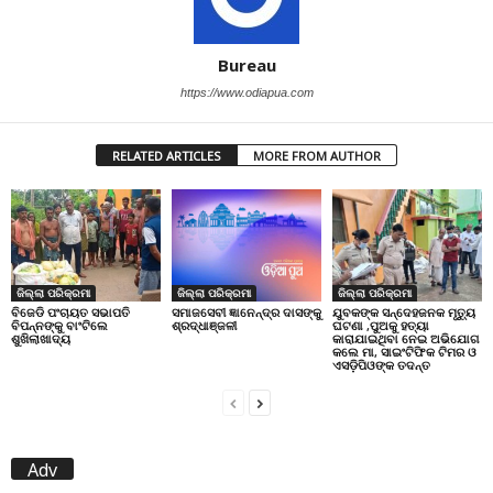
Bureau
https://www.odiapua.com
RELATED ARTICLES
MORE FROM AUTHOR
ଜିଲ୍ଲା ପରିକ୍ରମା
ଜିଲ୍ଲା ପରିକ୍ରମା
ଜିଲ୍ଲା ପରିକ୍ରମା
ବିଜେଡି ପଂଚାୟତ ସଭାପତି
ଯୁବକଙ୍କ ସନ୍ଦେହଜନକ ମୃତ୍ୟୁ
ସମାଜସେବୀ ଜ୍ଞାନେନ୍ଦ୍ର ଦାସଙ୍କୁ
ବିପନ୍ନଙ୍କୁ ବାଂଟିଲେ
ଘଟଣା ,ପୁଅକୁ ହତ୍ୟା
ଶ୍ରଦ୍ଧାଞ୍ଜଳୀ
ଶୁଖିଲାଖାଦ୍ୟ
କାରାଯାଇଥିବା ନେଇ ଅଭିଯୋଗ
କଲେ ମା, ସାଇଂଟିଫିକ ଟିମର ଓ
ଏସଡ଼ିପିଓଙ୍କ ତଦନ୍ତ
Adv