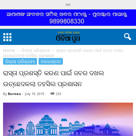
Ads
Home
ଜିଲ୍ଲା ପରିକ୍ରମା
ରାସ୍ତା ପ୍ରଶସ୍ତି କରଣ ପାଇଁ ଜବର ଦଖଲ
ଉଚ୍ଛେଦକଲା ତହସିଲ ପ୍ରଶାସନ
ଜିଲ୍ଲା ପରିକ୍ରମା
ବାଲେଶ୍ବର
ରାସ୍ତା ପ୍ରଶସ୍ତି କରଣ ପାଇଁ ଜବର ଦଖଲ
ଉଚ୍ଛେଦକଲା ତହସିଲ ପ୍ରଶାସନ
By
Bureau
-
July 19, 2019
233