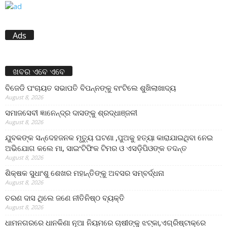
Ads
ଖବର ଏବେ ଏବେ
ବିଜେଡି ପଂଚାୟତ ସଭାପତି ବିପନ୍ନଙ୍କୁ ବାଂଟିଲେ ଶୁଖିଲାଖାଦ୍ୟ
August 8, 2026
ସମାଜସେବୀ ଜ୍ଞାନେନ୍ଦ୍ର ଦାସଙ୍କୁ ଶ୍ରଦ୍ଧାଞ୍ଜଳୀ
August 8, 2026
ଯୁବକଙ୍କ ସନ୍ଦେହଜନକ ମୃତ୍ୟୁ ଘଟଣା ,ପୁଅକୁ ହତ୍ୟା କାରାଯାଇଥିବା ନେଇ
ଅଭିଯୋଗ କଲେ ମା, ସାଇଂଟିଫିକ ଟିମର ଓ ଏସଡ଼ିପିଓଙ୍କ ତଦନ୍ତ
August 8, 2026
ଶିକ୍ଷକ ସୁଧାଂଶୁ ଶେଖର ମହାନ୍ତିଙ୍କୁ ଅବସର ସମ୍ବର୍ଦ୍ଧନା
August 8, 2026
ଚରଣ ଦାସ ଥିଲେ ଜଣେ ନୀତିନିଷ୍ଠ ବ୍ୟକ୍ତି
August 8, 2026
ଧାମନଗରରେ ଧାନକିଣା ନୂଆ ନିୟମରେ ଚାଷୀଙ୍କୁ ଝଟ୍‌କା,ଏଗ୍ରିଷ୍ଟାକ୍‌ରେ