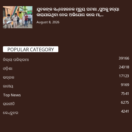
ଯୁବକଙ୍କ ସନ୍ଦେହଜନକ ମୃତ୍ୟୁ ଘଟଣା ,ପୁଅକୁ ହତ୍ୟା
କାରାଯାଇଥିବା ନେଇ ଅଭିଯୋଗ କଲେ ମା,...
August 8, 2026
POPULAR CATEGORY
39166
ଜିଲ୍ଲା ପରିକ୍ରମା
24318
ଓଡ଼ିଶା
17123
ଭଦ୍ରକ
9169
ଜାତୀୟ
7541
Top News
6275
ରାଜନୀତି
4241
କେନ୍ଦୁଝର