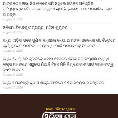
ମାତ୍ର ୧୦ ହଜାର; ନିଜ ନାମରେ ଜମି ନଥିଲେ ଟୋକନ ଅନିଶ୍ଚିତ,
ପୂର୍ବପୁରୁଷଙ୍କ ଜମିରେ ଚାଷ କରୁଥିବା ଚାଷୀ ଚିନ୍ତାରେ; ୮୦% ପ୍ରଭାବିତ ହେବା
ଆଶଙ୍କା
August 8, 2026
ଜମିଜମା ବିବାଦରୁ ଉଗ୍ରରୂପ, ମହିଳା ଗୁରୁତର
August 8, 2026
ବନ୍ୟା ଛାଡ଼ିବା ପରେ ପୁଣି ସାଳନ୍ଦୀରେ ବନ୍ୟା ଆଶଙ୍କା,ଜଳବନ୍ଦୀ ଗାଁ, ଚିନ୍ତାରେ
ଚାଷୀ; ତୁରନ୍ତ ପ୍ରତିକାର ବ୍ୟବସ୍ଥା ପାଇଁ ପ୍ରଶାସନକୁ ନିବେଦନ
August 8, 2026
ବନ୍ୟା ଯୋଗୁଁ ୭ଟି ବ୍ଲକ୍‌ରେ ୪୨୨୩ ହେକ୍ଟର ଜମିର ତଳି ସଂପୂର୍ଣ୍ଣ ନଷ୍ଟ,୨
ଲକ୍ଷ ୭୭ ହଜାର ସ୍ୱଳ୍ପ ମିଆଦି ବିହନ ମିନି କିଟ୍ ଯୋଗାଣ ପାଇଁ ସରକାରଙ୍କୁ
ଦୃଷ୍ଟି ଆକର୍ଷଣ
August 8, 2026
ବନ୍ୟା ବିପନ୍ନଙ୍କୁ ଶୁଖିଲା ଖାଦ୍ୟ ବାଂଟିଲେ ତିହିଡି଼ ସତ୍ୟସାଇ ସଙ୍ଗଠନ
August 7, 2026