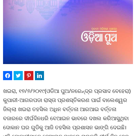
ଖଇରା, ୧୭/୭/୨୦୧୯(ଓଡିଆ ପୁଅ/ନରେନ୍ଦ୍ର ପ୍ରସାଦ ବେହେରା)
କୁପାରୀ-ଆଗରପଡା ରାସ୍ତା ପ୍ରଶସ୍ତିକରଣ ପାଇଁ ବାଲେଶ୍ୱର
ଜିଲ୍ଲା ଖଇରା ତହସିଲ ଅଧିନ ବର୍ତ୍ତନା ଆରଆଇ ବର୍ତ୍ତନା
ବଜାରରେ ଦୀର୍ଘଦିନଧରି ବେଆଇନ ଭାବରେ ଦଖଲ କରିଆସୁଥିବା
ଦୋକାନ ଘର ଗୁଡିକୁ ଆଜି ତହସିଲ ପ୍ରଶାସନ ଭାଙ୍ଗି ଦେଇଛି।