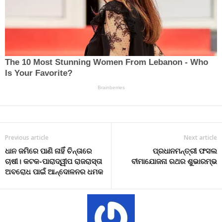
Previous article
Next article
ଧାନ ଜମିରେ ପାଣି ନାହିଁ ଚିନ୍ତାରେ
ପ୍ରଧାନମନ୍ତ୍ରୀ ଫସଲ
ଚାଷୀ। କଟକ-ପାରାଦ୍ୱୀପ ରାଜରାସ୍ତା
ବୀମାଯୋଜନା ରଥର ଶୁଭାରମ୍ଭ
ଅବରୋଧ ପାଇଁ ଆନ୍ଦୋଳନର ଧମକ