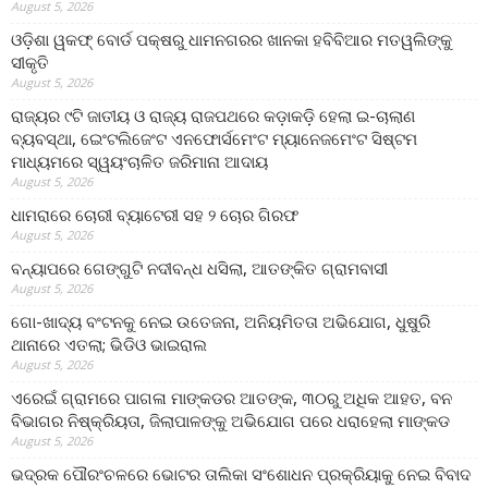
August 5, 2026
ଓଡ଼ିଶା ୱକଫ୍ ବୋର୍ଡ ପକ୍ଷରୁ ଧାମନଗରର ଖାନକା ହବିବିଆର ମତୱଲିଙ୍କୁ
ସୀକୃତି
August 5, 2026
ରାଜ୍ୟର ୯ଟି ଜାତୀୟ ଓ ରାଜ୍ୟ ରାଜପଥରେ କଡ଼ାକଡ଼ି ହେଲା ଇ-ଚାଲାଣ
ବ୍ୟବସ୍ଥା, ଇେଂଟଲିଜେଂଟ ଏନଫୋର୍ସମେଂଟ ମ୍ୟାନେଜମେଂଟ ସିଷ୍ଟମ
ମାଧ୍ୟମରେ ସ୍ୱୟଂଚାଳିତ ଜରିମାନା ଆଦାୟ
August 5, 2026
ଧାମରାରେ ଚୋରୀ ବ୍ୟାଟେରୀ ସହ ୨ ଚୋର ଗିରଫ
August 5, 2026
ବନ୍ୟାପରେ ଗେଙ୍ଗୁଟି ନଦୀବନ୍ଧ ଧସିଲା, ଆତଙ୍କିତ ଗ୍ରାମବାସୀ
August 5, 2026
ଗୋ-ଖାଦ୍ୟ ବଂଟନକୁ ନେଇ ଉତେଜନା, ଅନିୟମିତତା ଅଭିଯୋଗ, ଧୁଷୁରି
ଥାନାରେ ଏତଲା; ଭିଡିଓ ଭାଇରାଲ
August 5, 2026
ଏରେଇଁ ଗ୍ରାମରେ ପାଗଳା ମାଙ୍କଡର ଆତଙ୍କ, ୩୦ରୁ ଅଧିକ ଆହତ, ବନ
ବିଭାଗର ନିଷ୍କ୍ରିୟତା, ଜିଲାପାଳଙ୍କୁ ଅଭିଯୋଗ ପରେ ଧରାହେଲା ମାଙ୍କଡ
August 5, 2026
ଭଦ୍ରକ ପୌରଂଚଳରେ ଭୋଟର ତାଲିକା ସଂଶୋଧନ ପ୍ରକ୍ରିୟାକୁ ନେଇ ବିବାଦ