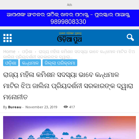
Ads
Home
ଓଡ଼ିଶା
ରାଜ୍ୟ ମହିଳା କମିଶନ ସଦସ୍ୟା ଭାବେ କନ୍ଧମାଳ ମାଟିର ଝିଅ
ଜାଲିନା ପ୍ରିୟଦର୍ଶନୀ ସରକାରଙ୍କ ଦ୍ୱାରା...
ଓଡ଼ିଶା
କନ୍ଧମାଳ
ଜିଲ୍ଲା ପରିକ୍ରମା
ରାଜ୍ୟ ମହିଳା କମିଶନ ସଦସ୍ୟା ଭାବେ କନ୍ଧମାଳ
ମାଟିର ଝିଅ ଜାଲିନା ପ୍ରିୟଦର୍ଶନୀ ସରକାରଙ୍କ ଦ୍ୱାରା
ମନୋନୀତ
By
Bureau
-
November 23, 2019
417