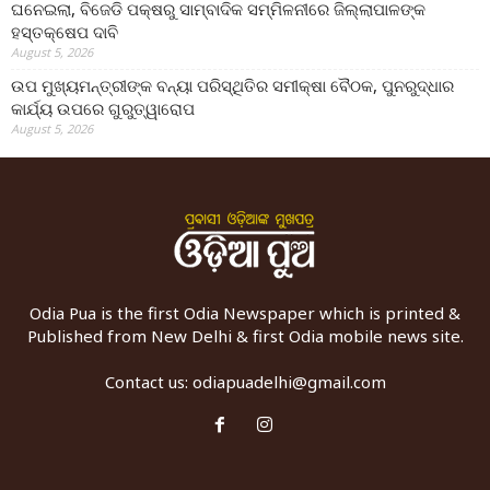
ଘନେଇଲା, ବିଜେଡି ପକ୍ଷରୁ ସାମ୍ବାଦିକ ସମ୍ମିଳନୀରେ ଜିଲ୍ଲାପାଳଙ୍କ
ହସ୍ତକ୍ଷେପ ଦାବି
August 5, 2026
ଉପ ମୁଖ୍ୟମନ୍ତ୍ରୀଙ୍କ ବନ୍ୟା ପରିସ୍ଥିତିର ସମୀକ୍ଷା ବୈଠକ, ପୁନରୁଦ୍ଧାର
କାର୍ଯ୍ୟ ଉପରେ ଗୁରୁତ୍ୱାରୋପ
August 5, 2026
Odia Pua is the first Odia Newspaper which is printed &
Published from New Delhi & first Odia mobile news site.
Contact us:
odiapuadelhi@gmail.com