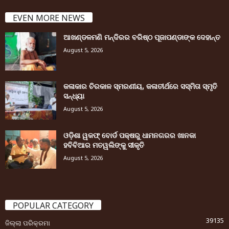
EVEN MORE NEWS
ଆଖଣ୍ଡଳମଣି ମନ୍ଦିରର ବରିଷ୍ଠ ପୂଜାପଣ୍ଡାଙ୍କ ଦେହାନ୍ତ
August 5, 2026
କଳାକାର ଚିରକାଳ ସ୍ମରଣୀୟ, କଳାତୀର୍ଥରେ ସସ୍ମିତା ସ୍ମୃତି
ସନ୍ଧ୍ୟା
August 5, 2026
ଓଡ଼ିଶା ୱକଫ୍ ବୋର୍ଡ ପକ୍ଷରୁ ଧାମନଗରର ଖାନକା
ହବିବିଆର ମତୱଲିଙ୍କୁ ସୀକୃତି
August 5, 2026
POPULAR CATEGORY
39135
ଜିଲ୍ଲା ପରିକ୍ରମା