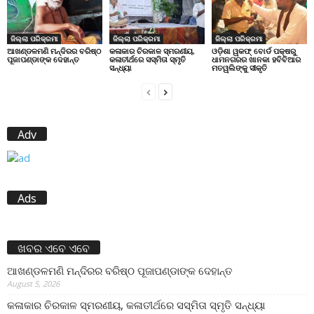
ଜିଲ୍ଲା ପରିକ୍ରମା
ଜିଲ୍ଲା ପରିକ୍ରମା
ଜିଲ୍ଲା ପରିକ୍ରମା
ଆଖଣ୍ଡଳମଣି ମନ୍ଦିରର ବରିଷ୍ଠ
କଳାକାର ଚିରକାଳ ସ୍ମରଣୀୟ,
ଓଡ଼ିଶା ୱକଫ୍ ବୋର୍ଡ ପକ୍ଷରୁ
ପୂଜାପଣ୍ଡାଙ୍କ ଦେହାନ୍ତ
କଳାତୀର୍ଥରେ ସସ୍ମିତା ସ୍ମୃତି
ଧାମନଗରର ଖାନକା ହବିବିଆର
ସନ୍ଧ୍ୟା
ମତୱଲିଙ୍କୁ ସୀକୃତି
Adv
Ads
ଖବର ଏବେ ଏବେ
ଆଖଣ୍ଡଳମଣି ମନ୍ଦିରର ବରିଷ୍ଠ ପୂଜାପଣ୍ଡାଙ୍କ ଦେହାନ୍ତ
August 5, 2026
କଳାକାର ଚିରକାଳ ସ୍ମରଣୀୟ, କଳାତୀର୍ଥରେ ସସ୍ମିତା ସ୍ମୃତି ସନ୍ଧ୍ୟା