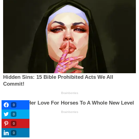
0
0
0
0