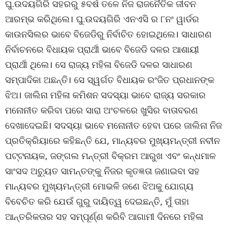
ଘୁ.ଉଦୟଗିରି ସହରରୁ ୫ବର୍ଷ ତଳେ ନିଜ ରାଜନୈତିକ ଜୀବନ
ଆରମ୍ଭ କରିଥିଲେ। ଘୁ.ଉଦୟଗିରି ଏନଏସି ର ୮ନଂ ୱାର୍ଡର
କାଉନସିଲର ଭାବେ ବିଜେଡିରୁ ନିର୍ବାଚିତ ହୋଇଥିଲେ। ସାଧାରଣ
ନିର୍ବାଚନରେ ବିଧାୟକ ପ୍ରାର୍ଥୀ ଭାବେ ବିଜେଡି ଦଳର ଆଶାୟୀ
ପ୍ରାର୍ଥୀ ଥିଲେ। ସେ ରାଜ୍ୟ ମହିଳା ବିଜେଡି ଦଳର ସାଧାରଣ
ସମ୍ପାଦିକା ଅଛନ୍ତି। ସେ ସ୍ୱର୍ଗତ ବିଧାୟକ ରଂଜିତ ପ୍ରଧାନଙ୍କ
ଝିଅ। ଜାଲିନା ମହିଳା କମିଶନ ସଦସ୍ୟା ଭାବେ ରାଜ୍ୟ ସରକାର
ମନୋନୀତ କରିବା ପରେ ସାରା ଅଂଚଳରେ ଖୁସିର ବାତାବରଣ
ଦେଖାଦେଇଛି। ସଦସ୍ୟା ଭାବେ ମନୋନୀତ ହେବା ପରେ ଜାଲିନା ନିଜ
ପ୍ରତିକ୍ରିୟାରେ କହିଛନ୍ତି ଯେ, ମାନ୍ୟବର ମୁଖ୍ୟମନ୍ତ୍ରୀ ନବୀନ
ପଟ୍ଟନାୟକ, ଜଙ୍ଗଲ ମନ୍ତ୍ରୀ ବିକ୍ରମ ଆରୁଖ ଏବଂ କନ୍ଧମାଳ
ସାଂସଦ ଅଚ୍ୟୁତ ସାମନ୍ତଙ୍କୁ ନିଜର କୃତଜ୍ଞତା ଜଣାଇବା ସହ
ମାନ୍ୟବର ମୁଖ୍ୟମନ୍ତ୍ରୀ ମୋଭଳି ଜଣେ ଝିଅକୁ ଯୋଗ୍ୟ
ବିବେଚିତ କରି ଯେଉଁ ଗୁରୁ ଦାୟିତ୍ୱ ଦେଇଛନ୍ତି, ମୁଁ ତାହା
ଆନ୍ତରିକତାର ସହ ସମ୍ପୂର୍ଣ୍ଣ କରିବି ଆଗାମୀ ଦିନରେ ମହିଳା