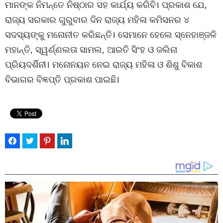
ମାନଙ୍କ ନିମନ୍ତେ ନିଷ୍ଠାର ସହ କାର୍ଯ୍ୟ କରିବି। ପ୍ରକାଶ ଯେ,
ରାଜ୍ୟ ସରକାର ଗୁରୁବାର ଦିନ ରାଜ୍ୟ ମହିଳା କମିସନର ୪
ସଦସ୍ୟଙ୍କୁ ମନୋନୀତ କରିଛନ୍ତି। ସେମାନେ ହେଲେ ସ୍ନେହାଞ୍ଜଳି
ମହାନ୍ତି, ସ୍ୱର୍ଣ୍ଣଲତା ସାମଲ, ଆରତି ସିଂହ ଓ ଜଲିନା
ପ୍ରିୟଦର୍ଶିନୀ। ମନୋନୟନ ନେଇ ରାଜ୍ୟ ମହିଳା ଓ ଶିଶୁ ବିକାଶ
ବିଭାଗର ବିଜ୍ଞପ୍ତି ପ୍ରକାଶ ପାଇଛି।