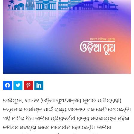
ବାଲିଗୁଡା, ୨୩-୧୧ (ଓଡ଼ିଆ ପୁଅ/ସଞ୍ଜୟ କୁମାର ପାଣିଗ୍ରାହୀ)
କନ୍ଧମାଳ ବାସୀଙ୍କ ପାଇଁ ରାଜ୍ୟ ସରକାର ଏକ ଭେଟି ଦେଇଛନ୍ତି।
ଏହି ମାଟିର ଝିଅ ଜାଲିନା ପ୍ରିୟଦର୍ଶନୀ ରାଜ୍ୟ ସରକାରଙ୍କ ମହିଳା
କମିଶନ ସଦସ୍ୟା ଭାବେ ମନୋନୀତ ହୋଇଛନ୍ତି। ଜାଲିନା