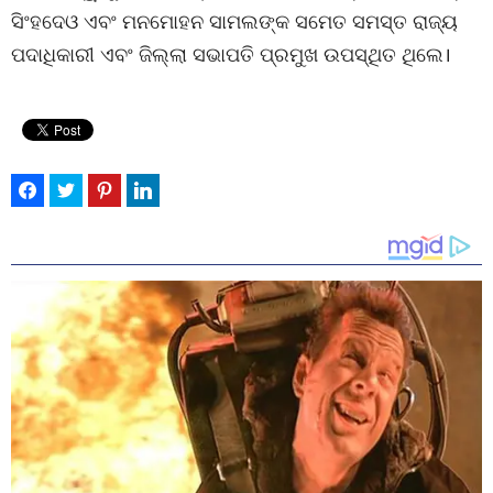
ସିଂହଦେଓ ଏବଂ ମନମୋହନ ସାମଲଙ୍କ ସମେତ ସମସ୍ତ ରାଜ୍ୟ
ପଦାଧିକାରୀ ଏବଂ ଜିଲ୍ଲା ସଭାପତି ପ୍ରମୁଖ ଉପସ୍ଥିତ ଥିଲେ।