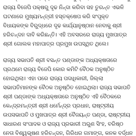
ରାଜ୍ୟ ବିଜେପି ପକ୍ଷରୁ ଦୃଢ ନିନ୍ଦା କରିବା ସହ ତୁରନ୍ତ ଏଭଳି
ଘଟଣାରେ ମୁଖ୍ୟମନ୍ତ୍ରୀ ହସ୍ତକ୍ଷେପ କରି ସଂପୃକ୍ତ
ବିଧାୟକଙ୍କ ବିରୁଦ୍ଧରେ ଦୃଢ କାର୍ଯ୍ୟାନୁଷ୍ଠାନ ନେବାକୁ ଶ୍ରୀ
ହରିଚନ୍ଦନ ଦାବି କରିଛନ୍ତି। ଏହି ଅବସରରେ ରାଜ୍ୟ ମୁଖପାତ୍ର
ଶ୍ରୀ ଗୋଲକ ମହାପାତ୍ର ପ୍ରମୁଖ ଉପସ୍ଥିତ ଥିଲେ।
ରାଜ୍ୟ ସଭାପତି ଶ୍ରୀ ବସନ୍ତ ପଣ୍ଡାଙ୍କ ଅଧ୍ୟକ୍ଷତାରେ
ପ୍ରଥମେ ରାଜ୍ୟ ବିଜେପି କୋର କମିଟି ବୈଠକ ଅନୁଷ୍ଠିତ
ହୋଇଥିଲା। ଏହା ପରେ ରାଜ୍ୟ ପଦାଧିକାରୀ, ଜିଲ୍ଲା
ସଭାପତିମାନଙ୍କ ବୈଠକ ଅନୁଷ୍ଠିତ ହୋଇଥିଲା। ରାଜ୍ୟ ସଭାପତି
ଶ୍ରୀ ପଣ୍ଡାଙ୍କ ଅଧ୍ୟକ୍ଷତାରେ ଅନୁଷ୍ଠିତ ଏହି ବୈଠକରେ
କେନ୍ଦ୍ରମନ୍ତ୍ରୀ ଶ୍ରୀ ଧର୍ମେନ୍ଦ୍ର ପ୍ରଧାନ, ରାଷ୍ଟ୍ରୀୟ
ଉପସଭାପତି ଓ ମୁଖପାତ୍ର ଶ୍ରୀ ବୈଜୟନ୍ତ ପଣ୍ଡା, ରାଷ୍ଟ୍ରୀୟ
ସାଧାରଣ ସଂପାଦକ ଓ ରାଜ୍ୟ ପ୍ରଭାରୀ ଅରୁଣ ସିଂହ, ବରିଷ୍ଠ
ନେତା ବିଶ୍ୱଭୂଷଣ ହରିଚନ୍ଦନ, ଗିରିଧର ଗମାଙ୍ଗ, କନକ ବର୍ଦ୍ଧନ