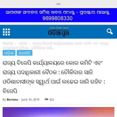
Ads
Home
ଓଡ଼ିଶା
ରାଜ୍ୟ ବିଜେପି କାର୍ଯ୍ୟାଳୟରେ କୋର କମିଟି ଏବଂ ରାଜ୍ୟ
ପଦାଧିକାରୀ ବୈଠକ : ଚୌକିଦାର ସାଜି...
ଓଡ଼ିଶା
ରାଜନୀତି
ରାଜ୍ୟ ବିଜେପି କାର୍ଯ୍ୟାଳୟରେ କୋର କମିଟି ଏବଂ
ରାଜ୍ୟ ପଦାଧିକାରୀ ବୈଠକ : ଚୌକିଦାର ସାଜି
ଓଡିଶାବାସୀଙ୍କ ସ୍ୱାର୍ଥ ପାଇଁ ଲଢେଇ ଜାରି ରହିବ :
ବିଜେପି
By
Bureau
-
June 10, 2019
622