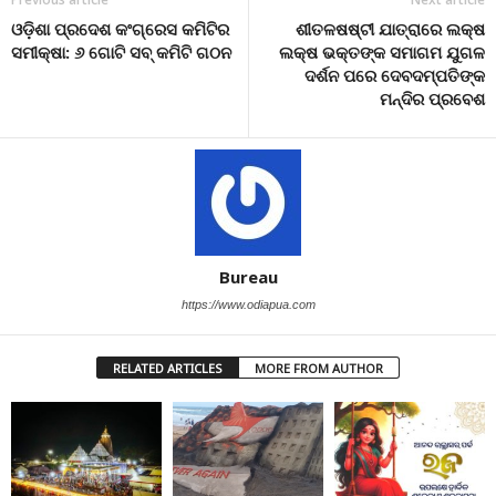
ଓଡ଼ିଶା ପ୍ରଦେଶ କଂଗ୍ରେସ କମିଟିର
ଶୀତଳଷଷ୍ଟୀ ଯାତ୍ରାରେ ଲକ୍ଷ
ସମୀକ୍ଷା: ୬ ଗୋଟି ସବ୍ କମିଟି ଗଠନ
ଲକ୍ଷ ଭକ୍ତଙ୍କ ସମାଗମ ଯୁଗଳ
ଦର୍ଶନ ପରେ ଦେବଦମ୍ପତିଙ୍କ
ମନ୍ଦିର ପ୍ରବେଶ
Bureau
https://www.odiapua.com
RELATED ARTICLES
MORE FROM AUTHOR