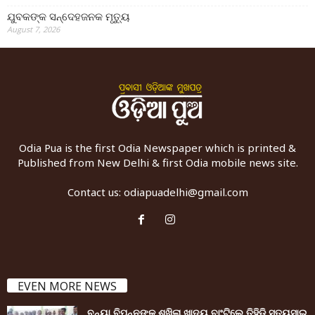
ଯୁବକଙ୍କ ସନ୍ଦେହଜନକ ମୃତ୍ୟୁ
August 7, 2026
Odia Pua is the first Odia Newspaper which is printed &
Published from New Delhi & first Odia mobile news site.
Contact us:
odiapuadelhi@gmail.com
EVEN MORE NEWS
ବନ୍ୟା ବିପନ୍ନଙ୍କୁ ଶୁଖିଲା ଖାଦ୍ୟ ବାଂଟିଲେ ତିହିଡି଼ ସତ୍ୟସାଇ