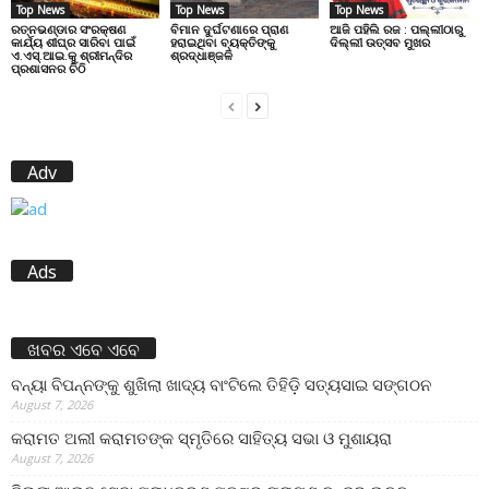
Top News
Top News
Top News
ରତ୍ନଭଣ୍ଡାର ସଂରକ୍ଷଣ
ବିମାନ ଦୁର୍ଘଟଣାରେ ପ୍ରାଣ
ଆଜି ପହିଲି ରଜ : ପଲ୍ଲୀଠାରୁ
କାର୍ଯ୍ୟ ଶୀଘ୍ର ସାରିବା ପାଇଁ
ହରାଇଥିବା ବ୍ୟକ୍ତିଙ୍କୁ
ଦିଲ୍ଲୀ ଉତ୍ସବ ମୁଖର
ଏ.ଏସ୍.ଆଇ.କୁ ଶ୍ରୀମନ୍ଦିର
ଶ୍ରଦ୍ଧାଞ୍ଜଳି
ପ୍ରଶାସନର ଚିଠି
Adv
Ads
ଖବର ଏବେ ଏବେ
ବନ୍ୟା ବିପନ୍ନଙ୍କୁ ଶୁଖିଲା ଖାଦ୍ୟ ବାଂଟିଲେ ତିହିଡି଼ ସତ୍ୟସାଇ ସଙ୍ଗଠନ
August 7, 2026
କରାମତ ଅଲୀ କରାମତଙ୍କ ସ୍ମୃତିରେ ସାହିତ୍ୟ ସଭା ଓ ମୁଶାୟରା
August 7, 2026