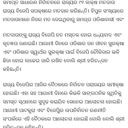
ସମାପ୍ତ ସାଧାରଣ ନିର୍ବାଚନରେ ରାଜ୍ୟର ୯୧ ଲକ୍ଷ ମତଦାତା
ରାଜ୍ୟ ବିଜେପି ସପକ୍ଷରେ ମତଦାନ କରିଛନ୍ତି। ବିପୁଳ ସଂଖ୍ୟାରେ
ମତଦାତାମାନେ ନିଜର ମତ ଦେଇଥିବାରୁ ସମଗ୍ର ଓଡିଶାବାସୀ ଏବଂ
ମତଦାତାଙ୍କୁ ରାଜ୍ୟ ବିଜେପି ନତ ମସ୍ତକ ହୋଇ ଧନ୍ୟବାଦ ଏବଂ
କୃତଜ୍ଞତା ଜଣାଇଛି। ଆଗାମୀ ଦିନରେ ଓଡିଶାର ଜନ ଜୀବନ ସୁରକ୍ଷା
ଏବଂ ଓଡିଶାର ସ୍ୱାର୍ଥର ସୁରକ୍ଷା ପାଇଁ ବିଜେପି ଚୌକିଦାର ଭଳି
ଛିଡା ହୋଇ ଲଢେଇ ଜାରି ରଖିବ ବୋଲି ଶ୍ରୀ ହରିଚନ୍ଦନ
କହିଛନ୍ତି।
ରାଜ୍ୟ ବିଜେପିର ଆଜିର ବୈଠକରେ ନିର୍ବାଚନ ପରାଜୟର ସମୀକ୍ଷା
ହୋଇଛି। ଏହା ସହ ଆଗାମୀ ଦିନରେ କିଭଳି ସାଙ୍ଗଠନିକ ସ୍ଥିତିକୁ
ସମସ୍ତ ସ୍ଥାନରେ ସୁଦୃଢ କରାଯିବ ସେନେଇ ଆଲୋଚନା ହୋଇଛି।
ଆଗାମୀ ପାଟକୁରା ଏବଂ ବିଜେପୁିର ଉପନିର୍ବାଚନ ରଣନୀତି
ସଂପର୍କରେ ଏହି ବୈଠକରେ ଆଲୋଚନା ହୋଇଛି ବୋଲି ବୋଲି ଶ୍ରୀ
ହରିଚନ୍ଦନ କହିଛନ୍ତି।