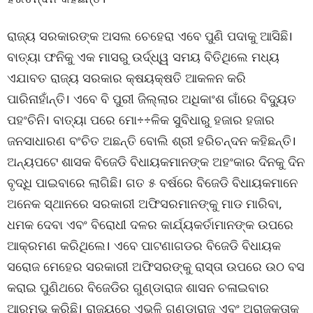
ରାଜ୍ୟ ସରକାରଙ୍କ ଅସଲ ଚେହେରା ଏବେ ପୁଣି ପଦାକୁ ଆସିଛି।
ବାତ୍ୟା ଫନିକୁ ଏକ ମାସରୁ ଉର୍ଦ୍ଧ୍ୱ ସମୟ ବିତିଥିଲେ ମଧ୍ୟ
ଏଯାବତ ରାଜ୍ୟ ସରକାର କ୍ଷୟକ୍ଷତି ଆକଳନ କରି
ପାରିନାହାଁନ୍ତି। ଏବେ ବି ପୁରୀ ଜିଲ୍ଲାର ଅଧିକାଂଶ ଗାଁରେ ବିଦ୍ୟୁତ
ପହଂଚିନି। ବାତ୍ୟା ପରେ ମୋ÷÷ଳିକ ସୁବିଧାରୁ ହଜାର ହଜାର
ଜନସାଧାରଣ ବଂଚିତ ଅଛନ୍ତି ବୋଲି ଶ୍ରୀ ହରିଚନ୍ଦନ କହିଛନ୍ତି।
ଅନ୍ୟପଟେ ଶାସକ ବିଜେଡି ବିଧାୟକମାନଙ୍କ ଅହଂକାର ଦିନକୁ ଦିନ
ବୃଦ୍ଧି ପାଇବାରେ ଲାଗିଛି। ଗତ ୫ ବର୍ଷରେ ବିଜେଡି ବିଧାୟକମାନେ
ଅନେକ ସ୍ଥାନରେ ସରକାରୀ ଅଫିସରମାନଙ୍କୁ ମାଡ ମାରିବା,
ଧମକ ଦେବା ଏବଂ ବିରୋଧୀ ଦଳର କାର୍ଯ୍ୟକର୍ତାମାନଙ୍କ ଉପରେ
ଆକ୍ରମଣ କରିଥିଲେ। ଏବେ ପାଟଣାଗଡର ବିଜେଡି ବିଧାୟକ
ସରୋଜ ମେହେର ସରକାରୀ ଅଫିସରଙ୍କୁ ରାସ୍ତା ଉପରେ ଉଠ ବସ
କରାଇ ପୁଣିଥରେ ବିଜେଡିର ଗୁଣ୍ଡାରାଜ ଶାସନ ଚଳାଇବାର
ଆରମ୍ଭ କରିଛି। ରାଜ୍ୟରେ ଏଭଳି ଗୁଣ୍ଡାରାଜ ଏବଂ ଅରାଜକତାକୁ