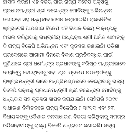
ହାସଲ କରିଛି। ଏହି ବିଜୟ ପାଇଁ ରାଜ୍ୟ ବିଜେପି ପକ୍ଷରୁ
ପ୍ରଧାନମନ୍ତ୍ରୀ ଶ୍ରୀ ନରେନ୍ଦ୍ର ମୋଦିଙ୍କୁ ଅଭିନନ୍ଦନ
ଜଣାଇବା ସହ ଧନ୍ୟବାଦ ଜ୍ଞାପନ କରାଯାଇଛି। ରାଜନୈତିକ
ଷ୍ଟ୍ରାଟେଜି ଆପଣାଇ ବିଜେପି ଏହି ବିଶାଳ ବିଜୟ ଲକ୍ଷ୍ୟକୁ
ହାସଲ କରିଥିବାରୁ ରାଷ୍ଟ୍ରୀୟ ଅଧ୍ୟକ୍ଷ ଶ୍ରୀ ଅମିତ ଶାହାଙ୍କୁ
ବି ରାଜ୍ୟ ବିଜେପି ଅଭିନନ୍ଦନ ଏବଂ କୃତଜ୍ଞତା ଜଣାଇଛି। ଓଡିଶା
ପ୍ରଦେଶରେ ଆଗାମୀ ଦିନରେ ବିକାଶ ପ୍ରତିବଦ୍ଧତା ପାଇଁ
ପୁଣିଥରେ ଶ୍ରୀ ଧର୍ମେନ୍ଦ୍ର ପ୍ରଧାନଙ୍କୁ ବରିଷ୍ଠ ମନ୍ତ୍ରୀଭାବେ
ଦାୟୀତ୍ୱ ଦେଇଥିବାରୁ ଏବଂ ଶ୍ରୀ ପ୍ରତାପ ଷଡଙ୍ଗୀଙ୍କୁ
ରାଷ୍ଟ୍ରମନ୍ତ୍ରୀ ଭାବେ ମନ୍ତ୍ରିମଣ୍ଡଳରେ ନେଇଥିବାରୁ ରାଜ୍ୟ
ବିଜେପି ପକ୍ଷରୁ ପ୍ରଧାନମନ୍ତ୍ରୀ ଶ୍ରୀ ନରେନ୍ଦ୍ର ମୋଦିଙ୍କୁ
ଧନ୍ୟବାଦ ସହ କୃତଜ୍ଞତା ଜ୍ଞାପନ କରାଯାଇଛି। ସେହିପରି ୨୦୧୯
ସାଧାରଣ ନିର୍ବାଚନରେ ରାଜ୍ୟ ବିଜେପିର ୮ ସାଂସଦ ଏବଂ ୨୩
ବିଧାୟକଙ୍କୁ ଓଡିଶାର ଜନସାଧାରଣ ବିଜୟୀ କରିଥିବାରୁ ସମଗ୍ର
ଓଡିଶାବାସୀଙ୍କୁ ରାଜ୍ୟ ବିଜେପି ଧନ୍ୟବାଦ ଜଣାଇଛି। ସଦ୍ୟ