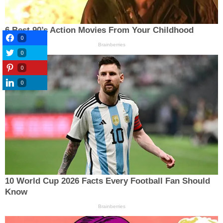
0
0
0
0