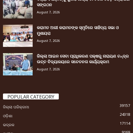
ସଙ୍ଗଠନ
August 7, 2026
କରାମତ ଅଲୀ କରାମତଙ୍କ ସ୍ମୃତିରେ ସାହିତ୍ୟ ସଭା ଓ
ମୁଶାୟରା
August 7, 2026
ଜିଲ୍ଲା ଆଇନ ସେବା ପ୍ରାଧିକରଣ ପକ୍ଷରୁ ନାରାୟଣ ଚନ୍ଦ୍ର
ଉଚ୍ଚ ବିଦ୍ୟାଳୟରେ ସଚେତନତା କାର୍ଯ୍ୟକ୍ରମ
August 7, 2026
POPULAR CATEGORY
39157
ଜିଲ୍ଲା ପରିକ୍ରମା
24318
ଓଡ଼ିଶା
17114
ଭଦ୍ରକ
9169