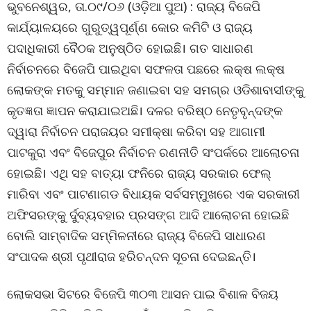
ଭୁବନେଶ୍ୱର, ତା.୦୯/୦୬ (ଓଡ଼ିଆ ପୁଅ) : ରାଜ୍ୟ ବିଜେପି
କାର୍ଯ୍ୟାଳୟରେ ଗୁରୁତ୍ୱପୂର୍ଣ୍ଣ କୋର କମିଟି ଓ ରାଜ୍ୟ
ପଦାଧିକାରୀ ବୈଠକ ଅନୁଷ୍ଠିତ ହୋଇଛି। ଗତ ସାଧାରଣ
ନିର୍ବାଚନରେ ବିଜେପି ପାଇଥିବା ସଫଳତା ପଛରେ ଲକ୍ଷ ଲକ୍ଷ
ଲୋକଙ୍କ ମତକୁ ସମ୍ମାନ ଜଣାଇବା ସହ ସମଗ୍ର ଓଡିଶାବାସୀଙ୍କୁ
କୃତଜ୍ଞତା ଜ୍ଞାପନ କରାଯାଇଅଛି। ଦଳର ବରିଷ୍ଠ ନେତୃବୃନ୍ଦଙ୍କ
ଦ୍ୱାରା ନିର୍ବାଚନ ପରାଜୟର ସମୀକ୍ଷା କରିବା ସହ ଆଗାମୀ
ପାଟକୁରା ଏବଂ ବିଜେପୁର ନିର୍ବାଚନ ରଣନୀତି ସଂପର୍କରେ ଆଲୋଚନା
ହୋଇଛି। ଏଥି ସହ ବାତ୍ୟା ଫନିରେ ରାଜ୍ୟ ସରକାର ଫେଲ୍
ମାରିବା ଏବଂ ପାଟଣାଗଡ ବିଧାୟକ ସର୍ବସମ୍ମୁଖରେ ଏକ ସରକାରୀ
ଅଫିସରଙ୍କୁ ର୍ଦୁବ୍ୟବହାର ପ୍ରସଙ୍ଗ ଆଦି ଆଲୋଚନା ହୋଇଛି
ବୋଲି ସାମ୍ବାଦିକ ସମ୍ମିଳନୀରେ ରାଜ୍ୟ ବିଜେପି ସାଧାରଣ
ସଂପାଦକ ଶ୍ରୀ ପୃଥୀରାଜ ହରିଚନ୍ଦନ ସୂଚନା ଦେଇଛନ୍ତି।
ଲୋକସଭା ସିଟରେ ବିଜେପି ୩୦୩ ଆସନ ପାଇ ବିଶାଳ ବିଜୟ