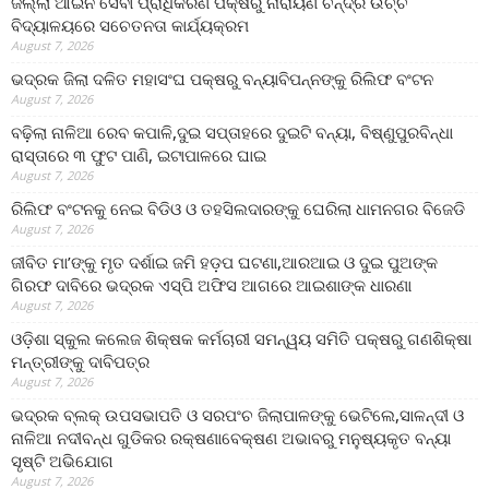
ଜିଲ୍ଲା ଆଇନ ସେବା ପ୍ରାଧିକରଣ ପକ୍ଷରୁ ନାରାୟଣ ଚନ୍ଦ୍ର ଉଚ୍ଚ
ବିଦ୍ୟାଳୟରେ ସଚେତନତା କାର୍ଯ୍ୟକ୍ରମ
August 7, 2026
ଭଦ୍ରକ ଜିଲା ଦଳିତ ମହାସଂଘ ପକ୍ଷରୁ ବନ୍ୟାବିପନ୍ନଙ୍କୁ ରିଲିଫ ବଂଟନ
August 7, 2026
ବଢ଼ିଲା ନାଳିଆ ରେବ କପାଳି,ଦୁଇ ସପ୍ତାହରେ ଦୁଇଟି ବନ୍ୟା, ବିଷ୍ଣୁପୁରବିନ୍ଧା
ରାସ୍ତାରେ ୩ ଫୁଟ ପାଣି, ଇଟାପାଳରେ ଘାଇ
August 7, 2026
ରିଲିଫ ବଂଟନକୁ ନେଇ ବିଡିଓ ଓ ତହସିଲଦାରଙ୍କୁ ଘେରିଲା ଧାମନଗର ବିଜେଡି
August 7, 2026
ଜୀବିତ ମା’ଙ୍କୁ ମୃତ ଦର୍ଶାଇ ଜମି ହଡ଼ପ ଘଟଣା,ଆରଆଇ ଓ ଦୁଇ ପୁଅଙ୍କ
ଗିରଫ ଦାବିରେ ଭଦ୍ରକ ଏସ୍‌ପି ଅଫିସ ଆଗରେ ଆଇଶାଙ୍କ ଧାରଣା
August 7, 2026
ଓଡ଼ିଶା ସ୍କୁଲ କଲେଜ ଶିକ୍ଷକ କର୍ମଚାରୀ ସମନ୍ୱୟ ସମିତି ପକ୍ଷରୁ ଗଣଶିକ୍ଷା
ମନ୍ତ୍ରୀଙ୍କୁ ଦାବିପତ୍ର
August 7, 2026
ଭଦ୍ରକ ବ୍ଲକ୍ ଉପସଭାପତି ଓ ସରପଂଚ ଜିଲାପାଳଙ୍କୁ ଭେଟିଲେ,ସାଳନ୍ଦୀ ଓ
ନାଳିଆ ନଦୀବନ୍ଧ ଗୁଡିକର ରକ୍ଷଣାବେକ୍ଷଣ ଅଭାବରୁ ମନୁଷ୍ୟକୃତ ବନ୍ୟା
ସୃଷ୍ଟି ଅଭିଯୋଗ
August 7, 2026