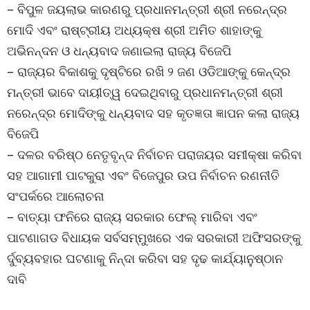
– ବିପୁଳ ଜୟଲାଭ କାରଣରୁ ପ୍ରଧାନମନ୍ତ୍ରୀ ଶ୍ରୀ ନରେନ୍ଦ୍ର
ମୋଦି ଏବଂ ରାଷ୍ଟ୍ରୀୟ ଅଧ୍ୟକ୍ଷ ଶ୍ରୀ ଅମିତ ଶାହାଙ୍କୁ
ଅଭିନନ୍ଦନ ଓ ଧନ୍ୟବାଦ ଜଣାଇଲା ରାଜ୍ୟ ବିଜେପି
– ରାଜ୍ୟର ବିକାଶକୁ ଦୃଷ୍ଟିରେ ରଖି ୨ ଜଣ ଓଡିଆଙ୍କୁ କେନ୍ଦ୍ର
ମନ୍ତ୍ରୀ ଭାବେ ଦାୟୀତ୍ୱ ଦେଇଥିବାରୁ ପ୍ରଧାନମନ୍ତ୍ରୀ ଶ୍ରୀ
ନରେନ୍ଦ୍ର ମୋଦିଙ୍କୁ ଧନ୍ୟବାଦ ସହ କୃତଜ୍ଞତା ଜ୍ଞାପନ କଲା ରାଜ୍ୟ
ବିଜେପି
– ଦଳର ବରିଷ୍ଠ ନେତୃବୃନ୍ଦ ନିର୍ବାଚନ ପରାଜୟର ସମୀକ୍ଷା କରିବା
ସହ ଆଗାମୀ ପାଟକୁରା ଏବଂ ବିଜେପୁର ଉପ ନିର୍ବାଚନ ରଣନୀତି
ସଂପର୍କରେ ଆଲୋଚନା
– ବାତ୍ୟା ଫନିରେ ରାଜ୍ୟ ସରକାର ଫେଲ୍ ମାରିବା ଏବଂ
ପାଟଣାଗଡ ବିଧାୟକ ସର୍ବସମ୍ମୁଖରେ ଏକ ସରକାରୀ ଅଫିସରଙ୍କୁ
ର୍ଦୁବ୍ୟବହାର ଘଟଣାକୁ ନିନ୍ଦା କରିବା ସହ ଦୃଢ କାର୍ଯ୍ୟାନୁଷ୍ଠାନ
ଦାବି