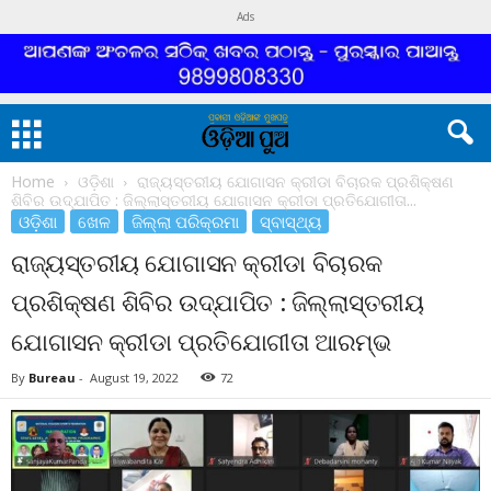
Ads
Home
ଓଡ଼ିଶା
ରାଜ୍ୟସ୍ତରୀୟ ଯୋଗାସନ କ୍ରୀଡା ବିଚାରକ ପ୍ରଶିକ୍ଷଣ
ଶିବିର ଉଦ୍‌ଯାପିତ : ଜିଲ୍ଲାସ୍ତରୀୟ ଯୋଗାସନ କ୍ରୀଡା ପ୍ରତିଯୋଗୀତା...
ଓଡ଼ିଶା
ଖେଳ
ଜିଲ୍ଲା ପରିକ୍ରମା
ସ୍ବାସ୍ଥ୍ୟ
ରାଜ୍ୟସ୍ତରୀୟ ଯୋଗାସନ କ୍ରୀଡା ବିଚାରକ
ପ୍ରଶିକ୍ଷଣ ଶିବିର ଉଦ୍‌ଯାପିତ : ଜିଲ୍ଲାସ୍ତରୀୟ
ଯୋଗାସନ କ୍ରୀଡା ପ୍ରତିଯୋଗୀତା ଆରମ୍ଭ
By
Bureau
-
August 19, 2022
72