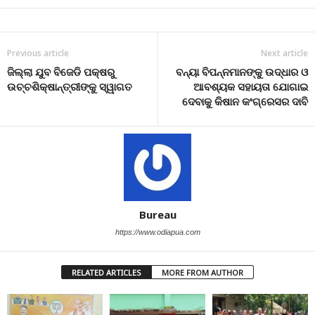
Previous article
Next article
ଜିଲ୍ଲା ଯୁବ ବିଜେଡି ପକ୍ଷରୁ
ବନ୍ୟା ବିପନ୍ନମାନଙ୍କୁ ଉଦ୍ଧାର ଓ
ଉଚ୍ଚଶିକ୍ଷାନ୍ତ୍ରୀଙ୍କୁ ସ୍ୱାଗତ
ଆବଶ୍ୟକ ସହାୟତା ଯୋଗାଇ
ଦେବାକୁ କିଷାନ କଂଗ୍ରେସର ଦାବି
Bureau
https://www.odiapua.com
RELATED ARTICLES
MORE FROM AUTHOR