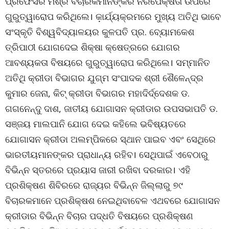
ପ୍ରଫେସର ମିଶ୍ର ବିଚାରକମାନଙ୍କର ନିରପେକ୍ଷତା ଉପରେ
ଗୁରୁତ୍ୱାରୋପ କରିଥିଲେ। କ଼ାର୍ଯ୍ୟକ୍ରମରେ ମୁଖ୍ୟ ଅତିଥି ଭାବେ
ସଂସ୍କୃତି ବିଶ୍ୱବିଦ୍ୟାଳୟର କୁଳପତି ପ୍ର. ବ୍ୟୋମକେଶ
ତ୍ରିପାଠୀ ଯୋଗଦେଇ ଶିକ୍ଷା କ୍ଷେତ୍ରରେ ଯୋଗର
ଆବଶ୍ୟକତା ବିଷୟରେ ଗୁରୁତ୍ୱାରୋପ କରିଥିଲେ। ସମ୍ମାନିତ
ଅତିଥି କ୍ରୀଡା ବିଭାଗର ଯୁଗ୍ମ ସଂପାଦକ ଶ୍ରୀ ଶୈଳେନ୍ଦ୍ର
କୁମାର ଜେନା, କିଟ୍ କ୍ରୀଡା ବିଭାଗର ମହାଦିର୍ଦ୍ଦେଶକ ଡ.
ଗଗନେନ୍ଦୁ ଦାଶ, ଜାତୀୟ ଯୋଗାସନ କ୍ରୀଡାର ଉପସଭାପତି ଡ.
ସଞ୍ଜୟ ମାଲପାନି ଯୋଗ ଦେଇ କହିଲେ ଭବିଷ୍ୟତରେ
ଯୋଗାସନ କ୍ରୀଡା ଅଲମ୍ପିକରେ ସ୍ଥାନ ପାଇବ ଏବଂ ସେଥିରେ
ଭାରତୀୟମାନଙ୍କର ପ୍ରାଧାନ୍ୟ ରହିବ। ସେଥିପାଇଁ ଏବେଠାରୁ
ବିଭିନ୍ନ ସ୍ତରରେ ପ୍ରୟାସ ଜାରୀ ରଖିବା ଦରକାର। ଏହି
ପ୍ରଶିକ୍ଷଣ ଶିବିରରେ ରାଜ୍ୟର ବିଭିନ୍ନ ଜିଲ୍ଲାରୁ ୭୯
ବିଚାରକମାନେ ପ୍ରଶିକ୍ଷଶ ନେଇଥିବାବେଳ ଏଥବରେ ଯୋଗାସନ
କ୍ରୀଡାର ବିଭିନ୍ନ ବିଚାର ପଦ୍ଧତି ବିଷୟରେ ପ୍ରଶିକ୍ଷଣ