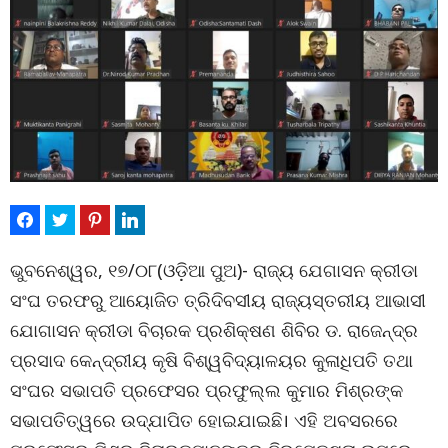
ଭୁବନେଶ୍ୱର, ୧୭/୦୮(ଓଡ଼ିଆ ପୁଅ)- ରାଜ୍ୟ ଯେଗାସନ କ୍ରୀଡା
ସଂଘ ତରଫରୁ ଆୟୋଜିତ ତ୍ରିଦିବସୀୟ ରାଜ୍ୟସ୍ତରୀୟ ଆଭାସୀ
ଯୋଗାସନ କ୍ରୀଡା ବିଚାରକ ପ୍ରଶିକ୍ଷଣ ଶିବିର ଡ. ରାଜେନ୍ଦ୍ର
ପ୍ରସାଦ କେନ୍ଦ୍ରୀୟ କୃଷି ବିଶ୍ୱବିଦ୍ୟାଳୟର କୁଳାଧିପତି ତଥା
ସଂଘର ସଭାପତି ପ୍ରଫେସର ପ୍ରଫୁଲ୍ଲ କୁମାର ମିଶ୍ରଙ୍କ
ସଭାପତିତ୍ୱରେ ଉଦ୍‌ଯାପିତ ହୋଇଯାଇଛି। ଏହି ଅବସରରେ