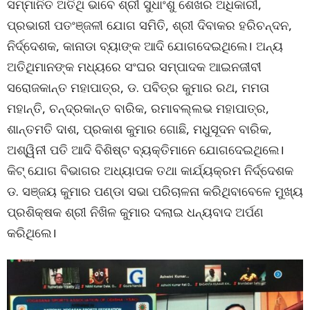
ସମ୍ମାନିତ ଅତିଥି ଭାବେ ଶ୍ରୀ ସୁଧାଂଶୁ ଶେଖର ଅଧିକାରୀ,
ପ୍ରଭାରୀ ପତଂଞ୍ଜଳୀ ଯୋଗ ସମିତି, ଶ୍ରୀ ଦିବାକର ହରିଚନ୍ଦନ,
ନିର୍ଦ୍ଦେଶକ, କାନାଡା ବ୍ୟାଙ୍କ ଆଦି ଯୋଗଦେଇଥିଲେ। ଅନ୍ୟ
ଅତିଥିମାନଙ୍କ ମଧ୍ୟରେ ସଂଘର ସମ୍ପାଦକ ଆଇନଜୀବୀ
ସରୋଜକାନ୍ତ ମହାପାତ୍ର, ଡ. ପବିତ୍ର କୁମାର ରଥ, ମମତା
ମହାନ୍ତି, ଚନ୍ଦ୍ରକାନ୍ତ ବାରିକ, ରମାବଲ୍ଲଭ ମହାପାତ୍ର,
ଶାନ୍ତମତି ଦାଶ, ପ୍ରକାଶ କୁମାର ଗୋଛି, ମଧୁସୂଦନ ବାରିକ,
ଅଶ୍ୱିନୀ ପତି ଆଦି ବିଶିଷ୍ଟ ବ୍ୟକ୍ତିମାନେ ଯୋଗଦେଇଥିଲେ।
କିଟ୍ ଯୋଗ ବିଭାଗର ଅଧ୍ୟାପକ ତଥା କାର୍ଯ୍ୟକ୍ରମ ନିର୍ଦ୍ଦେଶକ
ଡ. ସଞ୍ଜୟ କୁମାର ପଣ୍ଡା ସଭା ପରିଚାଳନା କରିଥିବାବେଳେ ମୁଖ୍ୟ
ପ୍ରଶିକ୍ଷକ ଶ୍ରୀ ନିଖିଳ କୁମାର ଦଲାଇ ଧନ୍ୟବାଦ ଅର୍ପଣ
କରିଥିଲେ।