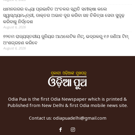
ଧାମନଗରର ବନ୍ୟା ପ୍ରଭାବିତ ଅଂଚଳର ସ୍ଥିତି ସମୀକ୍ଷା କଲେ
ସ୍ୱାସ୍ଥ୍ୟମନ୍ତ୍ରୀ, ଡାକ୍ତର ଅଭାବ ଦୂର କରିବା ସହ ଚିକିତ୍ସା ସେବା ସୁଦୃଢ଼
କରିବାକୁ ନିର୍ଦ୍ଦେଶ
August 6, 2026
୭୨ତମ ରାଜ୍ୟସ୍ତରୀୟ ଜୁନିୟର ଆଥଲେଟିକ ମିଟ୍‌, ଭଦ୍ରକରୁ ୧୬ ଜଣିଆ ଟିମ୍
ଅଂଶଗ୍ରହଣ କରିବେ
August 6, 2026
Odia Pua is the first Odia Newspaper which is printed &
Published from New Delhi & first Odia mobile news site.
Contact us:
odiapuadelhi@gmail.com