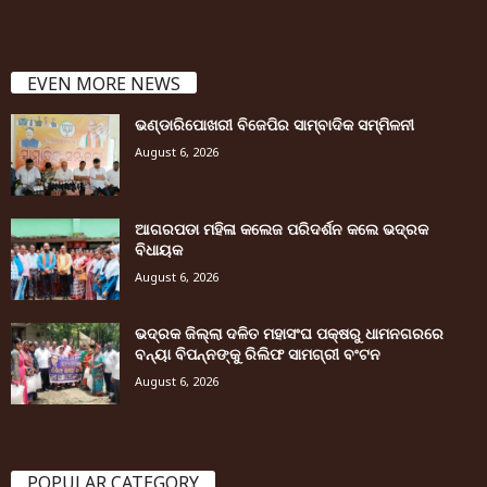
EVEN MORE NEWS
ଭଣ୍ଡାରିପୋଖରୀ ବିଜେପିର ସାମ୍ବାଦିକ ସମ୍ମିଳନୀ
August 6, 2026
ଆଗରପଡା ମହିଳା କଲେଜ ପରିଦର୍ଶନ କଲେ ଭଦ୍ରକ
ବିଧାୟକ
August 6, 2026
ଭଦ୍ରକ ଜିଲ୍ଲା ଦଳିତ ମହାସଂଘ ପକ୍ଷରୁ ଧାମନଗରରେ
ବନ୍ୟା ବିପନ୍ନଙ୍କୁ ରିଲିଫ ସାମଗ୍ରୀ ବଂଟନ
August 6, 2026
POPULAR CATEGORY