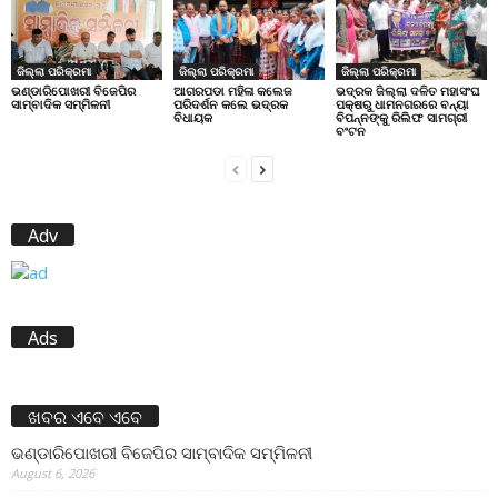
ଜିଲ୍ଲା ପରିକ୍ରମା
ଜିଲ୍ଲା ପରିକ୍ରମା
ଜିଲ୍ଲା ପରିକ୍ରମା
ଭଣ୍ଡାରିପୋଖରୀ ବିଜେପିର
ଆଗରପଡା ମହିଳା କଲେଜ
ଭଦ୍ରକ ଜିଲ୍ଲା ଦଳିତ ମହାସଂଘ
ସାମ୍ବାଦିକ ସମ୍ମିଳନୀ
ପରିଦର୍ଶନ କଲେ ଭଦ୍ରକ
ପକ୍ଷରୁ ଧାମନଗରରେ ବନ୍ୟା
ବିଧାୟକ
ବିପନ୍ନଙ୍କୁ ରିଲିଫ ସାମଗ୍ରୀ
ବଂଟନ
Adv
Ads
ଖବର ଏବେ ଏବେ
ଭଣ୍ଡାରିପୋଖରୀ ବିଜେପିର ସାମ୍ବାଦିକ ସମ୍ମିଳନୀ
August 6, 2026