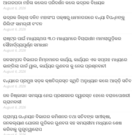
ଆଗରପଡା ମହିଳା କଲେଜ ପରିଦର୍ଶନ କଲେ ଭଦ୍ରକ ବିଧାୟକ
August 6, 2026
ଭଦ୍ରକ ଜିଲ୍ଲା ଦଳିତ ମହାସଂଘ ପକ୍ଷରୁ ଧାମନଗରରେ ବନ୍ୟା ବିପନ୍ନଙ୍କୁ
ରିଲିଫ ସାମଗ୍ରୀ ବଂଟନ
August 6, 2026
ରାଷ୍ଟ୍ର ପାଇଁ ମଧ୍ୟସ୍ଥତା ୩.୦ ମାଧ୍ୟମରେ ବିଚାରାଧୀନ ମାମଲାଗୁଡ଼ିକର
ସୌହାର୍ଦ୍ଦ୍ୟପୂର୍ଣ୍ଣ ସମାଧାନ
August 6, 2026
ଜଳସମ୍ପଦ ବିଭାଗର ନିମ୍ନମାନର କାର୍ଯ୍ୟ, କାର୍ଯ୍ୟର ଏକ ସପ୍ତାହ ମଧ୍ୟରେ
ଭାଙ୍ଗିଲା ଗାର୍ଡ ୱାଲ, କାର୍ଯ୍ୟର ଗୁଣବତା କୁ ନେଇ ପ୍ରଶ୍ନବାଚୀ
August 6, 2026
ବନ୍ୟାରେ ପ୍ରମୁଖ ସଡ଼କ କ୍ଷତିଗ୍ରସ୍ତ ସ୍ଥିତି ଅନୁଧ୍ୟାନ କଲେ ଆର୍‌ଡ଼ି ସଚିବ
August 6, 2026
ଜଳ ନିଷ୍କାସନ ସମସ୍ୟା ନେଇ ପ୍ରଶାସନର ଦ୍ୱାରସ୍ତ ହେଲେ ବରାଳପୋଖରୀ
ଗ୍ରାମବାସୀ
August 6, 2026
ଗ୍ରାମ୍ୟ ଉନ୍ନୟନ ବିଭାଗର କମିଶନର ତଥା ସଚିବଙ୍କ ସମୀକ୍ଷା,
ଜନକଲ୍ୟାଣ ଯୋଜନା ଗୁଡିକର ଗୁଣବତା ସହ ସମୟସୀମା ମଧ୍ୟରେ ଶେଷ
କରିବାକୁ ଗୁରୁତ୍ୱାରୋପ
August 6, 2026