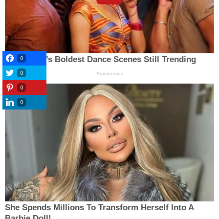
0
0
0
0