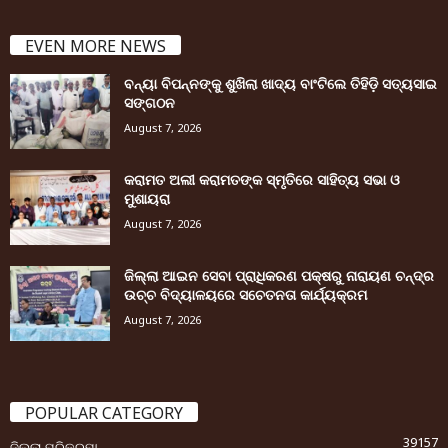
EVEN MORE NEWS
ବନ୍ୟା ବିପନ୍ନଙ୍କୁ ଶୁଖିଲା ଖାଦ୍ୟ ବାଂଟିଲେ ତିହିଡି଼ ସତ୍ୟସାଇ
ସଙ୍ଗଠନ
August 7, 2026
କରାମତ ଅଲୀ କରାମତଙ୍କ ସ୍ମୃତିରେ ସାହିତ୍ୟ ସଭା ଓ
ମୁଶାୟରା
August 7, 2026
ଜିଲ୍ଲା ଆଇନ ସେବା ପ୍ରାଧିକରଣ ପକ୍ଷରୁ ନାରାୟଣ ଚନ୍ଦ୍ର
ଉଚ୍ଚ ବିଦ୍ୟାଳୟରେ ସଚେତନତା କାର୍ଯ୍ୟକ୍ରମ
August 7, 2026
POPULAR CATEGORY
39157
ଜିଲ୍ଲା ପରିକ୍ରମା