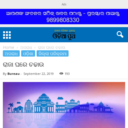
Ads
Home
ଅପରାଧ
ରାଜା ଘରେ ଚଢାଉ
ଅପରାଧ
ଓଡ଼ିଶା
ଜିଲ୍ଲା ପରିକ୍ରମା
ରାଜା ଘରେ ଚଢାଉ
By
Bureau
-
September 22, 2019
193