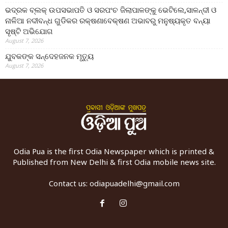
ଭଦ୍ରକ ବ୍ଲକ୍ ଉପସଭାପତି ଓ ସରପଂଚ ଜିଲାପାଳଙ୍କୁ ଭେଟିଲେ,ସାଳନ୍ଦୀ ଓ
ନାଳିଆ ନଦୀବନ୍ଧ ଗୁଡିକର ରକ୍ଷଣାବେକ୍ଷଣ ଅଭାବରୁ ମନୁଷ୍ୟକୃତ ବନ୍ୟା
ସୃଷ୍ଟି ଅଭିଯୋଗ
August 7, 2026
ଯୁବକଙ୍କ ସନ୍ଦେହଜନକ ମୃତ୍ୟୁ
August 7, 2026
Odia Pua is the first Odia Newspaper which is printed &
Published from New Delhi & first Odia mobile news site.
Contact us:
odiapuadelhi@gmail.com