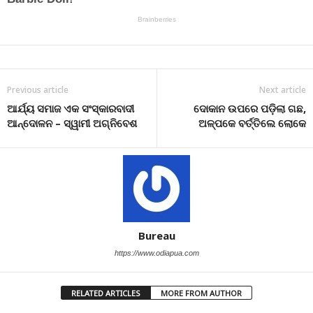
Previous article
Next article
ଆର୍ଯ୍ୟ ସମାଜ ଏକ ସଂସ୍କାରବାଦୀ
ଦୋକାନ ଉପରେ ପଡ଼ିଲା ଗଛ,
ଆନ୍ଦୋଳନ – ସ୍ୱାମୀ ଅଗ୍ନିବେଶ
ଅଳ୍ପକେ ବର୍ତ୍ତିଲେ ଲୋକେ
Bureau
https://www.odiapua.com
RELATED ARTICLES
MORE FROM AUTHOR