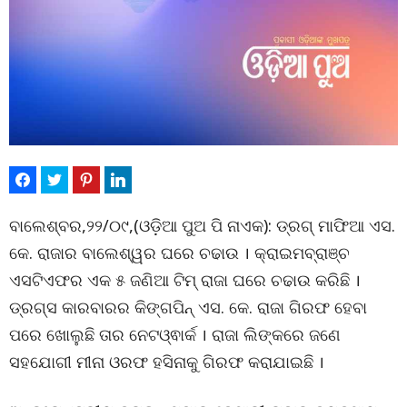
ବାଲେଶ୍ବର,୨୨/୦୯,(ଓଡ଼ିଆ ପୁଅ ପି ନାଏକ): ଡ୍ରଗ୍‌ ମାଫିଆ ଏସ.
କେ. ରାଜାର ବାଲେଶ୍ୱର ଘରେ ଚଢାଉ । କ୍ରାଇମବ୍ରାଞ୍ଚ
ଏସଟିଏଫର ଏକ ୫ ଜଣିଆ ଟିମ୍ ରାଜା ଘରେ ଚଢାଉ କରିଛି ।
ଡ୍ରଗ୍‌ସ କାରବାରର କିଙ୍ଗପିନ୍ ଏସ. କେ. ରାଜା ଗିରଫ ହେବା
ପରେ ଖୋଲୁଛି ତାର ନେଟଓ୍ଵାର୍କ । ରାଜା ଲିଙ୍କରେ ଜଣେ
ସହଯୋଗୀ ମୀନା ଓରଫ ହସିନାକୁ ଗିରଫ କରାଯାଇଛି ।