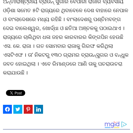
ଅନ୍ତଃରାଷ୍ଟ୍ରୀୟ ବ୍ରାଉନ୍ ସୁଗାର ବେପାରୀ ରାଜାର ବ୍ୟବସାୟ
ଓଡ଼ିଶା ସମେତ ୫ଟି ରାଜ୍ୟରେ ଥିବାବେଳେ ଦେଶ ବାହାରେ ନେପାଳ
ଓ ବାଂଲାଦେଶରେ ମଧ୍ୟ ରହିଛି । ବାଂଲାଦେଶରୁ ପଶ୍ଚିମବଙ୍ଗ
ଦେଇ ବାଲେଶ୍ୱର, ଖୋର୍ଦ୍ଧା ଓ ଛତିଆ ଅଞ୍ଚଳକୁ ପଠାଇଥାଏ ।
ରାଜ୍ୟରେ ଚାଲିଥିବା ଧଳା ଜହର କାରବାରର କିଙ୍ଗପିନ ହେଉଛି
ଏସ. କେ. ରାଜା । ଗତ ସୋମବାର ରାଜାକୁ ଗିରଫ କରିଥିଲା
ଏସଟିଏଫ । ତା’ ନିକଟରୁ ୧୩୦ ଗ୍ରାମର ବ୍ରାଉନ୍‌ସୁଗର ଓ ବନ୍ଧୁକ
ଜବତ ହୋଇଥିଲା । ଏବେ ରିମାଣ୍ଡରେ ଆଣି ତାକୁ ପଚରାଉଚରା
କରାଯାଉଛି ।