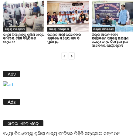
ଜିଲ୍ଲା ପରିକ୍ରମା
ଜିଲ୍ଲା ପରିକ୍ରମା
ଜିଲ୍ଲା ପରିକ୍ରମା
ବନ୍ୟା ବିପନ୍ନଙ୍କୁ ଶୁଖିଲା ଖାଦ୍ୟ
କରାମତ ଅଲୀ କରାମତଙ୍କ
ଜିଲ୍ଲା ଆଇନ ସେବା
ବାଂଟିଲେ ତିହିଡି଼ ସତ୍ୟସାଇ
ସ୍ମୃତିରେ ସାହିତ୍ୟ ସଭା ଓ
ପ୍ରାଧିକରଣ ପକ୍ଷରୁ ନାରାୟଣ
ସଙ୍ଗଠନ
ମୁଶାୟରା
ଚନ୍ଦ୍ର ଉଚ୍ଚ ବିଦ୍ୟାଳୟରେ
ସଚେତନତା କାର୍ଯ୍ୟକ୍ରମ
Adv
Ads
ଖବର ଏବେ ଏବେ
ବନ୍ୟା ବିପନ୍ନଙ୍କୁ ଶୁଖିଲା ଖାଦ୍ୟ ବାଂଟିଲେ ତିହିଡି଼ ସତ୍ୟସାଇ ସଙ୍ଗଠନ