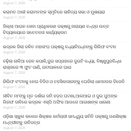
August 7, 2026
କରାମତ ଅଲୀ କରାମତଙ୍କ ସ୍ମୃତିରେ ସାହିତ୍ୟ ସଭା ଓ ମୁଶାୟରା
August 7, 2026
ଜିଲ୍ଲା ଆଇନ ସେବା ପ୍ରାଧିକରଣ ପକ୍ଷରୁ ନାରାୟଣ ଚନ୍ଦ୍ର ଉଚ୍ଚ
ବିଦ୍ୟାଳୟରେ ସଚେତନତା କାର୍ଯ୍ୟକ୍ରମ
August 7, 2026
ଭଦ୍ରକ ଜିଲା ଦଳିତ ମହାସଂଘ ପକ୍ଷରୁ ବନ୍ୟାବିପନ୍ନଙ୍କୁ ରିଲିଫ ବଂଟନ
August 7, 2026
ବଢ଼ିଲା ନାଳିଆ ରେବ କପାଳି,ଦୁଇ ସପ୍ତାହରେ ଦୁଇଟି ବନ୍ୟା, ବିଷ୍ଣୁପୁରବିନ୍ଧା
ରାସ୍ତାରେ ୩ ଫୁଟ ପାଣି, ଇଟାପାଳରେ ଘାଇ
August 7, 2026
ରିଲିଫ ବଂଟନକୁ ନେଇ ବିଡିଓ ଓ ତହସିଲଦାରଙ୍କୁ ଘେରିଲା ଧାମନଗର ବିଜେଡି
August 7, 2026
ଜୀବିତ ମା’ଙ୍କୁ ମୃତ ଦର୍ଶାଇ ଜମି ହଡ଼ପ ଘଟଣା,ଆରଆଇ ଓ ଦୁଇ ପୁଅଙ୍କ
ଗିରଫ ଦାବିରେ ଭଦ୍ରକ ଏସ୍‌ପି ଅଫିସ ଆଗରେ ଆଇଶାଙ୍କ ଧାରଣା
August 7, 2026
ଓଡ଼ିଶା ସ୍କୁଲ କଲେଜ ଶିକ୍ଷକ କର୍ମଚାରୀ ସମନ୍ୱୟ ସମିତି ପକ୍ଷରୁ ଗଣଶିକ୍ଷା
ମନ୍ତ୍ରୀଙ୍କୁ ଦାବିପତ୍ର
August 7, 2026