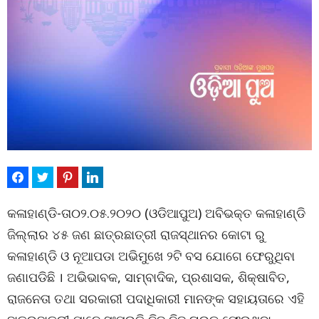
କଳାହାଣ୍ଡି-ତା୦୨.୦୫.୨୦୨୦ (ଓଡିଆପୁଅ) ଅବିଭକ୍ତ କଳାହାଣ୍ଡି
ଜିଲ୍ଲାର ୪୫ ଜଣ ଛାତ୍ରଛାତ୍ରୀ ରାଜସ୍ଥାନର କୋଟା ରୁ
କଳାହାଣ୍ଡି ଓ ନୂଆପଡା ଅଭିମୁଖେ ୨ଟି ବସ ଯୋଗେ ଫେରୁଥିବା
ଜଣାପଡିଛି । ଅଭିଭାବକ, ସାମ୍ବାଦିକ, ପ୍ରଶାସକ, ଶିକ୍ଷାବିତ,
ରାଜନେତା ତଥା ସରକାରୀ ପଦାଧିକାରୀ ମାନଙ୍କ ସହାୟତାରେ ଏହି