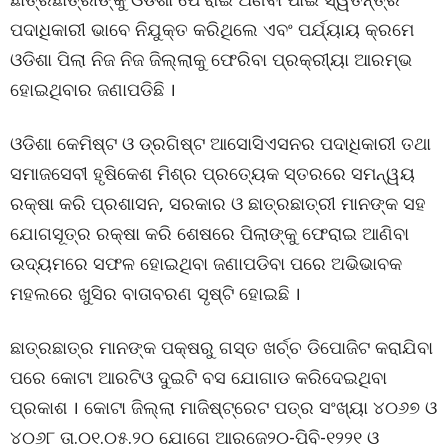
ପଦାଧିକାରୀ ଭାବେ ନିଯୁକ୍ତ କରିଥିଲେ ଏବଂ ପର୍ଯ୍ୟାୟ କ୍ରମେ
ଓଡିଶା ପିଲା ନିଜ ନିଜ ଜିଲ୍ଲାକୁ ଫେରିବା ପ୍ରକ୍ରୀ୍ୟା ଆରମ୍ଭ
ହୋଇଥିବାର ଜଣାପଡିଛି ।
ଓଡିଶା କେମିଷ୍ଟ ଓ ଡ୍ରଗିଷ୍ଟ ଆସୋସିଏସନର ପଦାଧିକାରୀ ତଥା
ସମାଜସେବୀ ହୃଷିକେଶ ମିଶ୍ର ପ୍ରତ୍ୟେକ ସ୍ତରରେ ସମନ୍ୱୟ
ରକ୍ଷା କରି ପ୍ରଶାସନ, ସରକାର ଓ ଛାତ୍ରଛାତ୍ରୀ ମାନଙ୍କ ସହ
ଯୋଗସୂତ୍ର ରକ୍ଷା କରି ଶେଷରେ ପିଲାଙ୍କୁ ଫେରାଇ ଆଣିବା
ଉଦ୍ୟମରେ ସଫଳ ହୋଇଥିବା ଜଣାପଡିବା ପରେ ଅଭିଭାବକ
ମହଲରେ ଖୁସିର ବାତାବରଣ ସୃଷ୍ଟି ହୋଇଛି ।
ଛାତ୍ରଛାତ୍ର ମାନଙ୍କ ପକ୍ଷରୁ ଗସ୍ତ ଖର୍ଚ୍ଚ ଡିପୋଜିଟ କରାଯିବା
ପରେ କୋଟା ଆରଟିଓ ଦୁଇଟି ବସ ଯୋଗାଡ କରିଦେଇଥିବା
ପ୍ରକାଶ । କୋଟା ଜିଲ୍ଲା ମାଜିଷ୍ଟ୍ରେଟ ପତ୍ର ସଂଖ୍ୟା ୪୦୬୭ ଓ
୪୦୬୮ ତା.୦୧.୦୫.୨୦ ଯୋଗେ ଆରଜେ୨୦-ପିବି-୧୨୨୧ ଓ