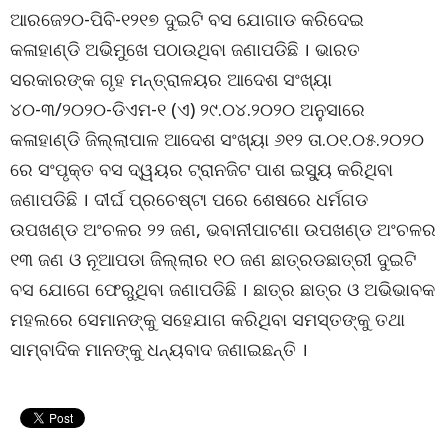
ଆରଜେ୨୦-ପିବି-୧୨୧୭ ଦୁଇଟି ବସ ଯୋଗାଡ କରିଦେଇ
କଳାହାଣ୍ଡି ଅଭିମୁଖେ ପଠାଉଥିବା ଜଣାପଡିଛି । ଭାରତ
ସରକାରଙ୍କ ଗୃହ ମନ୍ତ୍ରାଳୟର ଆଦେଶ ସଂଖ୍ୟା
୪୦-୩/୨୦୨୦-ଡିଏମ-୧ (ଏ) ୨୯.୦୪.୨୦୨୦ ଅନୁସାରେ
କଳାହାଣ୍ଡି ଜିଲ୍ଲାପାଳ ଆଦେଶ ସଂଖ୍ୟା ୬୧୨ ତା.୦୧.୦୫.୨୦୨୦
ରେ ସଂପୃକ୍ତ ବସ ଦ୍ୱୟର ଟ୍ରାନଜିଟ ପାଶ ଇସୁ୍ୟ କରିଥିବା
ଜଣାପଡିଛି । ଦୀର୍ଘ ପ୍ରଚେଷ୍ଟା ପରେ ଶେଷରେ ଧର୍ମଗଡ
ଉପଖଣ୍ଡ ଅଂଚଳର ୨୨ ଜଣ, ଭବାନୀପାଟଣା ଉପଖଣ୍ଡ ଅଂଚଳର
୧୩ ଜଣ ଓ ନୂଆପଡା ଜିଲ୍ଲାର ୧୦ ଜଣ ଛାତ୍ରଡଛାତ୍ରୀ ଦୁଇଟି
ବସ ଯୋଗେ ଫେରୁଥିବା ଜଣାପଡିଛି । ଛାତ୍ର ଛାତ୍ର ଓ ଅଭିଭାବକ
ମହଲରେ ସେମାନଙ୍କୁ ସହେଯାଗ କରିଥିବା ସମସ୍ତଙ୍କୁ ତଥା
ସାମ୍ବାଦିକ ମାନଙ୍କୁ ଧନ୍ୟବାଦ ଜଣାଇଛନ୍ତି ।