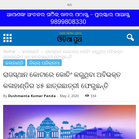
Ads
Home
କଳାହାଣ୍ଡି
ରାଜସ୍ଥାନ କୋଟାରେ କୋଚିଂ କରୁଥିବା ଅବିଭକ୍ତ
କଳାହାଣ୍ଡିର ୪୫ ଛାତ୍ରଛାତ୍ରୀ ଫେରୁଛନ୍ତି
କଳାହାଣ୍ଡି
ଜିଲ୍ଲା ପରିକ୍ରମା
ରାଜସ୍ଥାନ କୋଟାରେ କୋଚିଂ କରୁଥିବା ଅବିଭକ୍ତ
କଳାହାଣ୍ଡିର ୪୫ ଛାତ୍ରଛାତ୍ରୀ ଫେରୁଛନ୍ତି
By
Dushmanta Kumar Panda
-
May 2, 2020
334