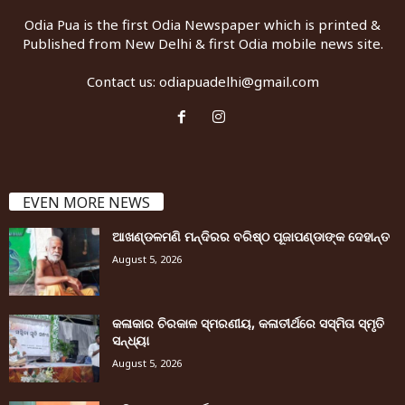
Odia Pua is the first Odia Newspaper which is printed &
Published from New Delhi & first Odia mobile news site.
Contact us:
odiapuadelhi@gmail.com
EVEN MORE NEWS
ଆଖଣ୍ଡଳମଣି ମନ୍ଦିରର ବରିଷ୍ଠ ପୂଜାପଣ୍ଡାଙ୍କ ଦେହାନ୍ତ
August 5, 2026
କଳାକାର ଚିରକାଳ ସ୍ମରଣୀୟ, କଳାତୀର୍ଥରେ ସସ୍ମିତା ସ୍ମୃତି
ସନ୍ଧ୍ୟା
August 5, 2026