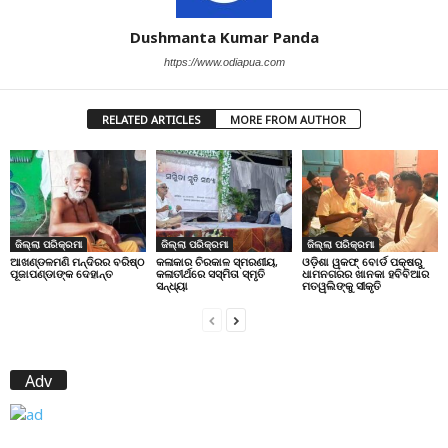
Dushmanta Kumar Panda
https://www.odiapua.com
RELATED ARTICLES
MORE FROM AUTHOR
ଜିଲ୍ଲା ପରିକ୍ରମା
ଜିଲ୍ଲା ପରିକ୍ରମା
ଜିଲ୍ଲା ପରିକ୍ରମା
ଆଖଣ୍ଡଳମଣି ମନ୍ଦିରର ବରିଷ୍ଠ
କଳାକାର ଚିରକାଳ ସ୍ମରଣୀୟ,
ଓଡ଼ିଶା ୱକଫ୍ ବୋର୍ଡ ପକ୍ଷରୁ
ପୂଜାପଣ୍ଡାଙ୍କ ଦେହାନ୍ତ
କଳାତୀର୍ଥରେ ସସ୍ମିତା ସ୍ମୃତି
ଧାମନଗରର ଖାନକା ହବିବିଆର
ସନ୍ଧ୍ୟା
ମତୱଲିଙ୍କୁ ସୀକୃତି
Adv