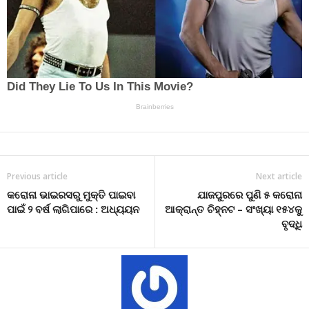
Previous article
Next article
କରୋନା ଭାଇରସରୁ ମୁକ୍ତି ପାଇବା
ଯାଜପୁରରେ ପୁଣି ୫ କରୋନା
ପାଇଁ ୨ ବର୍ଷ ଲାଗିପାରେ : ଅଧ୍ୟୟନ
ଆକ୍ରାନ୍ତ ଚିହ୍ନଟ – ସଂଖ୍ୟା ୧୫୪କୁ
ବୃଦ୍ଧି