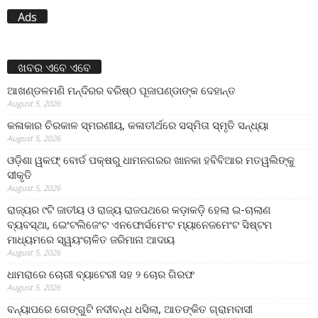
Ads
ଖବର ଏବେ ଏବେ
ଆଖଣ୍ଡଳମଣି ମନ୍ଦିରର ବରିଷ୍ଠ ପୂଜାପଣ୍ଡାଙ୍କ ଦେହାନ୍ତ
August 5, 2026
କଳାକାର ଚିରକାଳ ସ୍ମରଣୀୟ, କଳାତୀର୍ଥରେ ସସ୍ମିତା ସ୍ମୃତି ସନ୍ଧ୍ୟା
August 5, 2026
ଓଡ଼ିଶା ୱକଫ୍ ବୋର୍ଡ ପକ୍ଷରୁ ଧାମନଗରର ଖାନକା ହବିବିଆର ମତୱଲିଙ୍କୁ
ସୀକୃତି
August 5, 2026
ରାଜ୍ୟର ୯ଟି ଜାତୀୟ ଓ ରାଜ୍ୟ ରାଜପଥରେ କଡ଼ାକଡ଼ି ହେଲା ଇ-ଚାଲାଣ
ବ୍ୟବସ୍ଥା, ଇେଂଟଲିଜେଂଟ ଏନଫୋର୍ସମେଂଟ ମ୍ୟାନେଜମେଂଟ ସିଷ୍ଟମ
ମାଧ୍ୟମରେ ସ୍ୱୟଂଚାଳିତ ଜରିମାନା ଆଦାୟ
August 5, 2026
ଧାମରାରେ ଚୋରୀ ବ୍ୟାଟେରୀ ସହ ୨ ଚୋର ଗିରଫ
August 5, 2026
ବନ୍ୟାପରେ ଗେଙ୍ଗୁଟି ନଦୀବନ୍ଧ ଧସିଲା, ଆତଙ୍କିତ ଗ୍ରାମବାସୀ