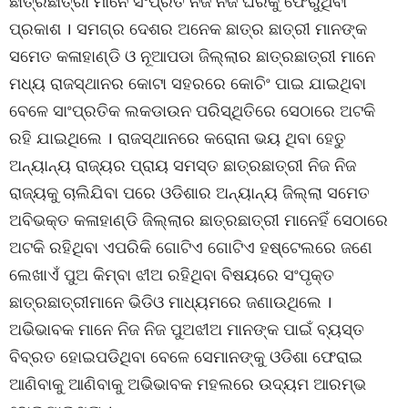
ଛାତ୍ରଛାତ୍ରୀ ମାନେ ସଂପ୍ରତି ନିଜ ନିଜ ଘରକୁ ଫେରୁଥିବା
ପ୍ରକାଶ । ସମଗ୍ର ଦେଶର ଅନେକ ଛାତ୍ର ଛାତ୍ରୀ ମାନଙ୍କ
ସମେତ କଳାହାଣ୍ଡି ଓ ନୂଆପଡା ଜିଲ୍ଲାର ଛାତ୍ରଛାତ୍ରୀ ମାନେ
ମଧ୍ୟ ରାଜସ୍ଥାନର କୋଟା ସହରରେ କୋଚିଂ ପାଇ ଯାଇଥିବା
ବେଳେ ସାଂପ୍ରତିକ ଲକଡାଉନ ପରିସ୍ଥିତିରେ ସେଠାରେ ଅଟକି
ରହି ଯାଇଥିଲେ । ରାଜସ୍ଥାନରେ କରୋନା ଭୟ ଥିବା ହେତୁ
ଅନ୍ୟାନ୍ୟ ରାଜ୍ୟର ପ୍ରାୟ ସମସ୍ତ ଛାତ୍ରଛାତ୍ରୀ ନିଜ ନିଜ
ରାଜ୍ୟକୁ ଚାଲିଯିବା ପରେ ଓଡିଶାର ଅନ୍ୟାନ୍ୟ ଜିଲ୍ଲା ସମେତ
ଅବିଭକ୍ତ କଳାହାଣ୍ଡି ଜିଲ୍ଲାର ଛାତ୍ରଛାତ୍ରୀ ମାନେହିଁ ସେଠାରେ
ଅଟକି ରହିଥିବା ଏପରିକି ଗୋଟିଏ ଗୋଟିଏ ହଷ୍ଟେଲରେ ଜଣେ
ଲେଖାଏଁ ପୁଅ କିମ୍ବା ଝୀଅ ରହିଥିବା ବିଷୟରେ ସଂପୃକ୍ତ
ଛାତ୍ରଛାତ୍ରୀମାନେ ଭିଡିଓ ମାଧ୍ୟମରେ ଜଣାଉଥିଲେ ।
ଅଭିଭାବକ ମାନେ ନିଜ ନିଜ ପୁଅଝୀଅ ମାନଙ୍କ ପାଇଁ ବ୍ୟସ୍ତ
ବିବ୍ରତ ହୋଇପଡିଥିବା ବେଳେ ସେମାନଙ୍କୁ ଓଡିଶା ଫେରାଇ
ଆଣିବାକୁ ଆଣିବାକୁ ଅଭିଭାବକ ମହଲରେ ଉଦ୍ୟମ ଆରମ୍ଭ