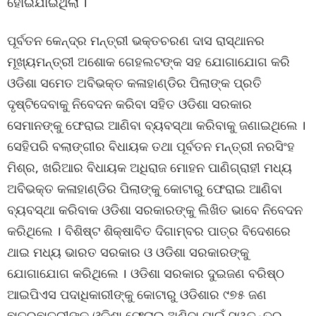
ହୋଇଯାଇଥିଲା ।
ପୂର୍ବତନ କେନ୍ଦ୍ର ମନ୍ତ୍ରୀ ଭକ୍ତଚରଣ ଦାସ ରାସ୍ଥାନର
ମୂଖ୍ୟମନ୍ତ୍ରୀ ଅଶୋକ ଗେହଲଟଙ୍କ ସହ ଯୋଗାଯୋଗ କରି
ଓଡିଶା ସମେତ ଅବିଭକ୍ତ କଳାହାଣ୍ଡିର ପିଲାଙ୍କ ପ୍ରତି
ଦୃଷ୍ଟିଦେବାକୁ ନିବେଦନ କରିବା ସହିତ ଓଡିଶା ସରକାର
ସେମାନଙ୍କୁ ଫେରାଇ ଆଣିବା ବ୍ୟବସ୍ଥା କରିବାକୁ ଜଣାଇଥିଲେ ।
ସେହିପରି ବଲାଙ୍ଗୀର ବିଧାୟକ ତଥା ପୂର୍ବତନ ମନ୍ତ୍ରୀ ନରସିଂହ
ମିଶ୍ର, ଖରିଆର ବିଧାୟକ ଅଧିରାଜ ମୋହନ ପାଣିଗ୍ରାହୀ ମଧ୍ୟ
ଅବିଭକ୍ତ କଳାହାଣ୍ଡିର ପିଲାଙ୍କୁ କୋଟାରୁ ଫେରାଇ ଆଣିବା
ବ୍ୟବସ୍ଥା କରିବାକ ଓଡିଶା ସରକାରଙ୍କୁ ଲିଖିତ ଭାବେ ନିବେଦନ
କରିଥିଲେ । ବିଶିଷ୍ଟ ଶିକ୍ଷାବିତ ଦିଗାମ୍ବର ପାତ୍ର ବିଦେଶରେ
ଥାଇ ମଧ୍ୟ ଭାରତ ସରକାର ଓ ଓଡିଶା ସରକାରଙ୍କୁ
ଯୋଗାଯୋଗ କରିଥିଲେ । ଓଡିଶା ସରକାର ଦୁଇଜଣ ବରିଷ୍ଠ
ଆଇପିଏସ ପଦାଧିକାରୀଙ୍କୁ କୋଟାରୁ ଓଡିଶାର ୯୭୫ ଜଣ
ଛାତ୍ରଛାତ୍ରୀଙ୍କୁ ଓଡିଶା ଫେରାଇ ଅଣିବା ପାଇଁ ସ୍ୱତନ୍ତ୍ର