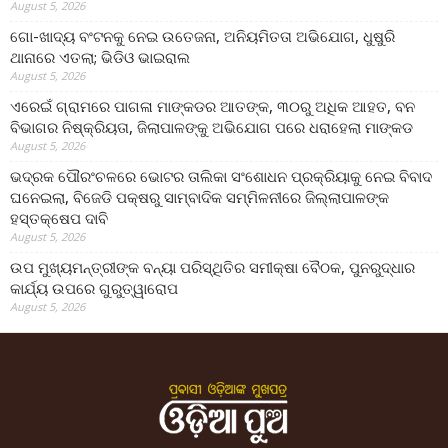
August 5, 2026
ଗୋ-ଖାଦ୍ୟ ବଂଟନକୁ ନେଇ ଉତେଜନା, ଅନିୟମିତତା ଅଭିଯୋଗ, ଧୁଷୁରି
ଥାନାରେ ଏତଲା; ଭିଡିଓ ଭାଇରାଲ
August 5, 2026
ଏରେଇଁ ଗ୍ରାମରେ ପାଗଳା ମାଙ୍କଡର ଆତଙ୍କ, ୩୦ରୁ ଅଧିକ ଆହତ, ବନ
ବିଭାଗର ନିଷ୍କ୍ରିୟତା, ଜିଲାପାଳଙ୍କୁ ଅଭିଯୋଗ ପରେ ଧରାହେଲା ମାଙ୍କଡ
August 5, 2026
ଭଦ୍ରକ ପୌରଂଚଳରେ ଭୋଟର ତାଲିକା ସଂଶୋଧନ ପ୍ରକ୍ରିୟାକୁ ନେଇ ବିବାଦ
ଘନେଇଲା, ବିଜେଡି ପକ୍ଷରୁ ସାମ୍ବାଦିକ ସମ୍ମିଳନୀରେ ଜିଲ୍ଲାପାଳଙ୍କ
ହସ୍ତକ୍ଷେପ ଦାବି
August 5, 2026
ଉପ ମୁଖ୍ୟମନ୍ତ୍ରୀଙ୍କ ବନ୍ୟା ପରିସ୍ଥିତିର ସମୀକ୍ଷା ବୈଠକ, ପୁନରୁଦ୍ଧାର
କାର୍ଯ୍ୟ ଉପରେ ଗୁରୁତ୍ୱାରୋପ
August 5, 2026