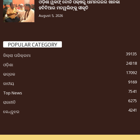
ଓଡ଼ିଶା ୱକଫ୍ ବୋର୍ଡ ପକ୍ଷରୁ ଧାମନଗରର ଖାନକା
ହବିବିଆର ମତୱଲିଙ୍କୁ ସୀକୃତି
August 5, 2026
POPULAR CATEGORY
39135
ଜିଲ୍ଲା ପରିକ୍ରମା
24318
ଓଡ଼ିଶା
17092
ଭଦ୍ରକ
9169
ଜାତୀୟ
7541
Top News
6275
ରାଜନୀତି
4241
କେନ୍ଦୁଝର