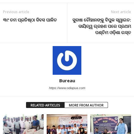
Previous article
Next article
୩୯ ତମ ପ୍ରତିଷ୍ଠା ଦିବସ ପାଳିତ
ସୁବାଷ ଚୌହାନଙ୍କୁ ବିପୁଳ ସ୍ୱାଗତ:
ଦାୟିତ୍ୱ ଗ୍ରହଣ ପରେ ପ୍ରଥମ
ପଶ୍ଚିମ ଓଡ଼ିଶା ଗସ୍ତ
Bureau
https://www.odiapua.com
RELATED ARTICLES
MORE FROM AUTHOR