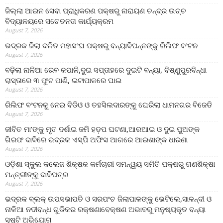
ଜିଲ୍ଲା ଆଇନ ସେବା ପ୍ରାଧିକରଣ ପକ୍ଷରୁ ନାରାୟଣ ଚନ୍ଦ୍ର ଉଚ୍ଚ
ବିଦ୍ୟାଳୟରେ ସଚେତନତା କାର୍ଯ୍ୟକ୍ରମ
August 7, 2026
ଭଦ୍ରକ ଜିଲା ଦଳିତ ମହାସଂଘ ପକ୍ଷରୁ ବନ୍ୟାବିପନ୍ନଙ୍କୁ ରିଲିଫ ବଂଟନ
August 7, 2026
ବଢ଼ିଲା ନାଳିଆ ରେବ କପାଳି,ଦୁଇ ସପ୍ତାହରେ ଦୁଇଟି ବନ୍ୟା, ବିଷ୍ଣୁପୁରବିନ୍ଧା
ରାସ୍ତାରେ ୩ ଫୁଟ ପାଣି, ଇଟାପାଳରେ ଘାଇ
August 7, 2026
ରିଲିଫ ବଂଟନକୁ ନେଇ ବିଡିଓ ଓ ତହସିଲଦାରଙ୍କୁ ଘେରିଲା ଧାମନଗର ବିଜେଡି
August 7, 2026
ଜୀବିତ ମା’ଙ୍କୁ ମୃତ ଦର୍ଶାଇ ଜମି ହଡ଼ପ ଘଟଣା,ଆରଆଇ ଓ ଦୁଇ ପୁଅଙ୍କ
ଗିରଫ ଦାବିରେ ଭଦ୍ରକ ଏସ୍‌ପି ଅଫିସ ଆଗରେ ଆଇଶାଙ୍କ ଧାରଣା
August 7, 2026
ଓଡ଼ିଶା ସ୍କୁଲ କଲେଜ ଶିକ୍ଷକ କର୍ମଚାରୀ ସମନ୍ୱୟ ସମିତି ପକ୍ଷରୁ ଗଣଶିକ୍ଷା
ମନ୍ତ୍ରୀଙ୍କୁ ଦାବିପତ୍ର
August 7, 2026
ଭଦ୍ରକ ବ୍ଲକ୍ ଉପସଭାପତି ଓ ସରପଂଚ ଜିଲାପାଳଙ୍କୁ ଭେଟିଲେ,ସାଳନ୍ଦୀ ଓ
ନାଳିଆ ନଦୀବନ୍ଧ ଗୁଡିକର ରକ୍ଷଣାବେକ୍ଷଣ ଅଭାବରୁ ମନୁଷ୍ୟକୃତ ବନ୍ୟା
ସୃଷ୍ଟି ଅଭିଯୋଗ