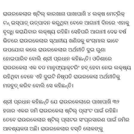
ରାଉରକେଲାର ଷ୍ଟିଲ୍ କାରଖାନା ପାଖାପାଖି ୪ ଲକ୍ଷ ମେଟ୍ରିକ୍
ଟନ୍ ଇସ୍ପାତ୍ ଉତ୍ପାଦନ କରୁଥିବା ବେଳେ ଆଗାମୀ ଦିନରେ ଏହାକୁ
ବୃଦ୍ଧି କରାଯିବାର ଲକ୍ଷ୍ୟ ରହିଛି। ସେହିପରି ଆଗାମୀ ଦେଢ ବର୍ଷ
ଭିତରେ ରାଉରକେଲାର ସ୍ଥାନୀୟ ଖଣିଜକୁ କଂଚାମାଲ ଭାବେ
ଉପଯୋଗ କଲେ ରାଉରକେଲାର ଅର୍ଥନୀତି ଦୁଇ ଗୁଣା
ହୋଇପାରିବ ବୋଲି ଶ୍ରୀ ପ୍ରଧାନ କହିଛନ୍ତି। ଓଡିଶାରେ
ରାଉରକେଲା ଏକ ବଡ ମାନୁଫ୍ୟାକ୍ଟରିଂ ହବ୍ ହେବା ନେଇ ଲକ୍ଷ୍ୟ
ରହିଥିବା ବେଳେ ଏହି ଦୁଇଟି ନିଷ୍ପତି ରାଉରକେଲା ଅର୍ଥନୀତିକୁ
ମଜବୁତ୍ କରିବ ବୋଲି ସେ କହିଛନ୍ତି।
ଶ୍ରୀ ପ୍ରଧାନ କହିଛନ୍ତି ଯେ ରାଉରକେଲାରେ ପାଖାପାଖି ୩୨
ହଜାର ଏକର ଜମି ରାଉରକେଲା ଷ୍ଟିଲ୍ ପ୍ଲାଂଟ ପାଇଁ ରହିଛି।
ତେବେ ରାଉରକେଲାର ଷ୍ଟିଲ୍ ପ୍ଲାଟର ସଂପ୍ରସାରଣ ପାଇଁ ଜମିର
ଆବଶ୍ୟକତା ଅଛି। ରାଉରକେଲାର ବସ୍ତି ଲୋକଙ୍କୁ