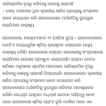
ପାରିଶ୍ରମିକ ବୃଦ୍ଧି କରିବାକୁ ସେଲକୁ ପରାମର୍ଶ
– ସେଲ୍ ଅଧୀନରେ ଥିବା ସ୍ଥାନୀୟ ଖଣିଜ ଦ୍ରବ୍ୟକୁ କଂଚାମାଲ
ଭାବେ ଉପଯୋଗ କରି ରାଉରକେଲାର ଅର୍ଥନୀତିକୁ ଦୁଇଗୁଣା
କରାଯିବାର ଲକ୍ଷ୍ୟ
ରାଉରକେଲା, ସେପ୍ଟେମ୍ବର ୨୯ (ଓଡ଼ିଆ ପୁଅ) – ରାଉରକେଲାରେ
ଗୋଟିଏ ଅତ୍ୟାଧୁନିକ ଷ୍ଟିଲ୍ କ୍ଲଷ୍ଟର ବନାଇବାର ମଧ୍ୟ
ଲକ୍ଷ୍ୟ ରହିଛି। ରାଉରକେଲା ଇସ୍ପାତ୍ କାରଖାନାକୁ ସଂପ୍ରସାରଣ
କରାଯିବାର ଯୋଜନା ପ୍ରସ୍ତୁତ କରାଯାଇଛି। ସପ୍ତମ ବେତନ
କମିଶନ ଅନୁସାରେ ଶ୍ରମିକ ମାନଙ୍କର ପାରିଶ୍ରମିକ ବୃଦ୍ଧି
କରିବାକୁ ସେଲ୍କୁ ପରାମର୍ଶ ଦିଆଯାଇଛି। ରାଉରକେଲାର ସ୍ଥାନୀୟ
ଖଣିଜ ଦ୍ରବ୍ୟକୁ କଂଚାମାଲ ଭାବେ ଉପଯୋଗ କରି
ରାଉରକେଲାର ଅର୍ଥନୀତିକୁ ଦୁଇଗୁଣା କରିବାର ଆବଶ୍ୟକତା
ରହିଛି। କେନ୍ଦ୍ର ଇସ୍ପାତ ମନ୍ତ୍ରୀ ଭାବରେ ଦାୟିତ୍ୱ ନେବା
ପରେ ରାଉରକେଲା ଷ୍ଟିଲ୍ ପ୍ଲାଂଟ ବୁଲି ଦେଖିବା ପରେ ଏକ