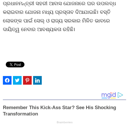
ପ୍ରଧାନମନ୍ତ୍ରୀ ସହରୀ ଆବାସ ଯୋଜନାରେ ଘର ଉପଲବ୍ଧ
କରାଇବାର ଯୋଜନା ମଧ୍ୟ ପ୍ରସ୍ତାବ ଦିଆଯାଇଛି। ବସ୍ତି
ଲୋକଙ୍କ ପାଇଁ ସେଲ୍ ଓ ରାଜ୍ୟ ସରକାର ମିଳିତ ଭାବରେ
ଦାୟିତ୍ୱ ନେବାର ଆବଶ୍ୟକତା ରହିଛି।