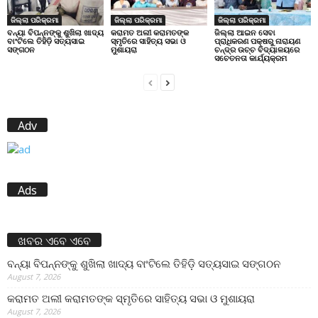
ଜିଲ୍ଲା ପରିକ୍ରମା
ଜିଲ୍ଲା ପରିକ୍ରମା
ଜିଲ୍ଲା ପରିକ୍ରମା
ବନ୍ୟା ବିପନ୍ନଙ୍କୁ ଶୁଖିଲା ଖାଦ୍ୟ
କରାମତ ଅଲୀ କରାମତଙ୍କ
ଜିଲ୍ଲା ଆଇନ ସେବା
ବାଂଟିଲେ ତିହିଡି଼ ସତ୍ୟସାଇ
ସ୍ମୃତିରେ ସାହିତ୍ୟ ସଭା ଓ
ପ୍ରାଧିକରଣ ପକ୍ଷରୁ ନାରାୟଣ
ସଙ୍ଗଠନ
ମୁଶାୟରା
ଚନ୍ଦ୍ର ଉଚ୍ଚ ବିଦ୍ୟାଳୟରେ
ସଚେତନତା କାର୍ଯ୍ୟକ୍ରମ
Adv
Ads
ଖବର ଏବେ ଏବେ
ବନ୍ୟା ବିପନ୍ନଙ୍କୁ ଶୁଖିଲା ଖାଦ୍ୟ ବାଂଟିଲେ ତିହିଡି଼ ସତ୍ୟସାଇ ସଙ୍ଗଠନ
August 7, 2026
କରାମତ ଅଲୀ କରାମତଙ୍କ ସ୍ମୃତିରେ ସାହିତ୍ୟ ସଭା ଓ ମୁଶାୟରା
August 7, 2026