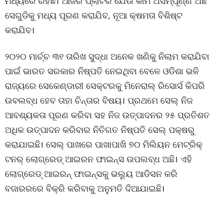
ମଧ୍ୟରେ ରହିଛି। ଆଜିର ପ୍ଲାଟର ଯେଉଁ କାମ ଅସମ୍ପୂର୍ଣ୍ଣ ଅଛି
ସେଗୁଡିକୁ ମଧ୍ୟ ପୂରଣ କରାଯିବ, ନୂଆ କ୍ଷମତା ବିଶିଷ୍ଟ
କରାଯିବ।
୨୦୨୦ ମାର୍ଚ୍ଚ ୩୧ ତାରିଖ ସୁଦ୍ଧା ଅନେକ ଖଣିକୁ ନିଲାମ କରାଯିବା
ପାଇଁ ଭାରତ ସରକାର ନିଷ୍ପତି ନେଇଥିବା ବେଳେ ଓଡିଶା ଭଳି
ରାଜ୍ୟରେ ସେକେଣ୍ଡାରୀ ସେକ୍ଟରକୁ ମିନେରାଲ୍ ରିସୋର୍ସ କିପରି
ଉବଲବ୍ଧ ହେବ ତାହା ଚିନ୍ତାର ବିଷୟ। ପ୍ରଥମେ ସେଲ୍ ନିଜ
ଆବଶ୍ୟକତା ପୂରଣ କରିବା ସହ ନିଜ ଉତ୍ପାଦନର ୨୫ ପ୍ରତିଶତ
ଅଧିକ ଉତ୍ପାଦନ କରିବାର ନିତିଗତ ନିଷ୍ପତି ସେଲ୍ ପକ୍ଷରୁ
କରାଯାଇଛି। ସେଲ୍ ପାଖରେ ପାଖାପାଖି ୭୦ ମିଲିୟନ ମେଟ୍ରିକ୍
ଟନର୍ ଲୋଗ୍ରେଡ୍ ଆଇରନ ଫାଇନ୍ସ ଉପଲବ୍ଧ ଅଛି। ଏହି
ଲୋଗ୍ରେଡ୍ ଆଇରନ୍ ଫାଇନ୍ସକୁ ଭଲ୍ୟୁ ଆଡିସନ କରି
ବଜାରରରେ ବିକ୍ରି କରିବାକୁ ଅନୁମତି ଦିଆଯାଇଛି।