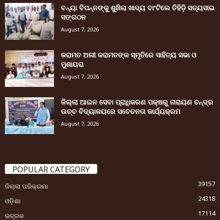
ବନ୍ୟା ବିପନ୍ନଙ୍କୁ ଶୁଖିଲା ଖାଦ୍ୟ ବାଂଟିଲେ ତିହିଡି଼ ସତ୍ୟସାଇ
ସଙ୍ଗଠନ
August 7, 2026
କରାମତ ଅଲୀ କରାମତଙ୍କ ସ୍ମୃତିରେ ସାହିତ୍ୟ ସଭା ଓ
ମୁଶାୟରା
August 7, 2026
ଜିଲ୍ଲା ଆଇନ ସେବା ପ୍ରାଧିକରଣ ପକ୍ଷରୁ ନାରାୟଣ ଚନ୍ଦ୍ର
ଉଚ୍ଚ ବିଦ୍ୟାଳୟରେ ସଚେତନତା କାର୍ଯ୍ୟକ୍ରମ
August 7, 2026
POPULAR CATEGORY
39157
ଜିଲ୍ଲା ପରିକ୍ରମା
24318
ଓଡ଼ିଶା
17114
ଭଦ୍ରକ