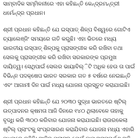
ସାମ୍ବାଦିକ ସମ୍ମିଳନୀରେ ଏହା କହିଛନ୍ତି କେନ୍ଦ୍ରମନ୍ତ୍ରୀ
ଧର୍ମେନ୍ଦ୍ର ପ୍ରଧାନ।
ଶ୍ରୀ ପ୍ରଧାନ କହିଛନ୍ତି ଯେ ଇସ୍ପାତ୍ ଶିଳ୍ପ ବିଶ୍ୱରେ ଗୋଟିଏ
ଚ୍ୟାଲେଞ୍ଜିଂ ସମୟରେ ଗତି କରୁଛି। ଏହା ଭିତରେ ମଧ୍ୟ
ଭାରତୀୟ ଇସ୍ପାତ୍ ଶିଳ୍ପକୁ ପ୍ରାସଙ୍ଗୀକ କରି ରଖିବା ତଥା
ସେଲକୁ ପ୍ରାସଙ୍ଗୀକ କରି ରଖିବା ସରକାରଙ୍କ ପ୍ରମୁଖ
ଦାୟିତ୍ୱ। ସେଥିପାଇଁ ସେଲର ଭାୟାବିଲ୍ିଟି ଅଧିକ ହେଉ ତା ପାଇଁ
ବିଭିନ୍ନ ପଦକ୍ଷେପ ଭାରତ ସରକାର ଗତ ୫ ବର୍ଷରେ ନେଇଛନ୍ତି
ଏବଂ ଆଗାମୀ ଦିନ ପାଇଁ ମଧ୍ୟ ଯୋଜନା ପ୍ରସ୍ତୁତ କରାଯାଇଛି।
ଶ୍ରୀ ପ୍ରଧାନ କହିଛନ୍ତି ଯେ ୨୦୩୦ ସୁଦ୍ଧା ଭାରତରେ ଷ୍ଟିଲ୍
ଉତ୍ପାଦନର କ୍ଷମତା ଆଜି ଦିନରେ ୧୪୦ ଥିଲାବେଳେ ତାହାକୁ
ବୃଦ୍ଧି କରି ୩୦୦ କରିବାର ଯୋଜନା କରାଯାଇଛି। ରାଉରକେଲା
ଷ୍ଟିଲ୍ ପ୍ଲାଂଟକୁ ସଂପ୍ରସାରଣ କରାଯିବାର ଯୋଜନା ମଧ୍ୟ ଏହାରି