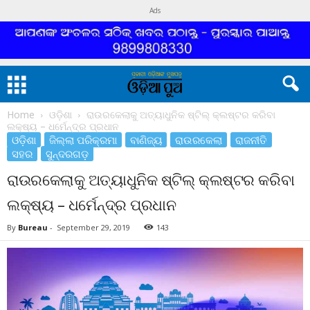
Ads
Home
ଓଡ଼ିଶା
ରାଉରକେଲାକୁ ଅତ୍ୟାଧୁନିକ ଷ୍ଟିଲ୍ କ୍ଲଷ୍ଟର କରିବା
ଲକ୍ଷ୍ୟ – ଧର୍ମେନ୍ଦ୍ର ପ୍ରଧାନ
ଓଡ଼ିଶା
ଜିଲ୍ଲା ପରିକ୍ରମା
ବାଣିଜ୍ୟ
ରାଉରକେଲା
ରାଜନୀତି
ସହର
ସୁନ୍ଦରଗଡ଼
ରାଉରକେଲାକୁ ଅତ୍ୟାଧୁନିକ ଷ୍ଟିଲ୍ କ୍ଲଷ୍ଟର କରିବା
ଲକ୍ଷ୍ୟ – ଧର୍ମେନ୍ଦ୍ର ପ୍ରଧାନ
By
Bureau
-
September 29, 2019
143