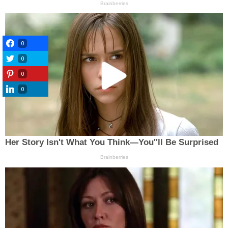
0
0
0
0