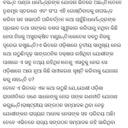
ବସନ୍ତ ପଣ୍ଡା ଧର୍ମେନ୍ଦ୍ରଙ୍କ ଯୋଜନା ଭିତରେ ଅଛନ୍ତି।ତେବେ
ତୃଣମୂଳ ସ୍ତରରେ ଏବଂ ସଂଘ ଏହି ଗୋଷ୍ଠିବାଦକୁ ନାପସନ୍ଦ
କରିବା ସହ ସଭାପତି ପରିବର୍ତ୍ତନ କଥା ଚାହୁଁଛି।ଧର୍ମେନ୍ଦ୍ରଙ୍କ
ପ୍ରଭାବ ତଥା ତାଙ୍କର ବଶତା ସ୍ୱୀକାର କରିପାରୁ ନଥିବା କିଛି
ନେତା ନିଜକୁ ଅସୁରକ୍ଷିତ ମଣୁଛନ୍ତି।କେତେକ ଦଳଠୁ ନିଜକୁ
ଦୂରେଇ ରଖୁଛନ୍ତି।ଏ ଭିତରେ ଓଡ଼ିଶାରେ ତୃତୀୟ ସାମୁଖ୍ୟ ନେଇ
କଥା ଉଠୁଛି।ଦୃଢ଼ ସାଙ୍ଗଠନିକ ଦକ୍ଷତା ରଖିଥିବା ଯୋଶୀଙ୍କ
ପାଖରେ ଏ ସବୁ ତଥ୍ୟ ରହିଥିବ।ତେଣୁ ଏସବୁକୁ ନେଇ ସେ
ଓଡ଼ିଶାରେ ଆଉ ନୂଆ କିଛି ସମୀକରଣ ସୃଷ୍ଟି କରିବାକୁ ଯୋଜନା
କରୁ ନାହାନ୍ତି ତ?
ତେବେ ଏ ଭିତରେ ଏକ କଥା ଉଠୁଛି ଯେ,ଯୋଶୀ ଓଡ଼ିଶା
ରାଜନୀତିରେ ଜଣେ ସାଧକଙ୍କୁ ନେଇ ତାଙ୍କ ରଣନୀତି ଯୋଜନା
କରୁଛନ୍ତି।ରାଷ୍ଟ୍ରୀୟ ସଙ୍ଗଠନ ସମ୍ପାଦକ ଥିବା ବେଳୁ
ଯୋଶୀଙ୍କର ରାଜ୍ୟର ଅନେକ ନେତାଙ୍କ ସହ ପରିଚୟ ଅଛି।
ତେବେ ଏଭିତରେ ରାଜ୍ୟ ସଙ୍ଗଠନ ସମ୍ପାଦକ ରହି ସାରିଥିବା