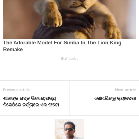
Previous article
Next article
ଶାହାଙ୍କ ଗସ୍ତ ଭିତରେ;ରାଜ୍ୟ
ସୋନାଲିଙ୍କୁ କ୍ୟାନସର!
ବିଜେପିରେ ଚର୍ଚ୍ଚାରେ ଏକ ଫଟୋ