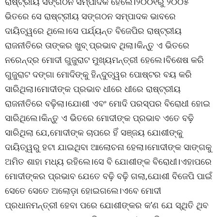
ରାଷ୍ଟ୍ରୀୟ ସଙ୍ଗଠନ ସମ୍ପାଦକ ହେଲେ।୨୦୦୧ରୁ ୨୦୦୫
ଭିତରେ ସେ ରାଷ୍ଟ୍ରୀୟ ସଙ୍ଗଠନ ସମ୍ପାଦକ ଭାବରେ
ଦାୟିତ୍ୱରେ ଥିଲେ।ସେ ପର୍ଯ୍ୟନ୍ତ ବିଜେପିର ରାଷ୍ଟ୍ରୀୟ
ରାଜନୀତିରେ ତାଙ୍କର ଖୁବ୍ ପ୍ରଭାବ ଥିଲା।କିନ୍ତୁ ଏ ଭିତରେ
ନରେନ୍ଦ୍ର ମୋଦୀ ଗୁଜୁରାଟ ମୁଖ୍ୟମନ୍ତ୍ରୀ ହେଲେ।ବିଶେଷ କରି
ଗୁଜୁରାଟ ଦଙ୍ଗା ମୋଦିଙ୍କୁ ହିନ୍ଦୁତ୍ୱର ପୋଷ୍ଟର ବୟ କରି
ସାରିଥିଲା।ମୋଦୀଙ୍କ ପ୍ରଭାବ ଧୀରେ ଧୀରେ ରାଷ୍ଟ୍ରୀୟ
ରାଜନୀତିରେ ବଢ଼ିଲା।ଯୋଶୀ ଏବଂ ମୋଦି ପରସ୍ପର ବିରୋଧୀ ହୋଇ
ସାରିଥିଲେ।କିନ୍ତୁ ଏ ଭିତରେ ମୋଦୀଙ୍କ ପ୍ରଭାବ ଏତେ ବଢ଼ି
ସାରିଥିଲା ଯେ,ମୋଦୀଙ୍କ ଚାପରେ ହିଁ ସଞ୍ଜୟ ଯୋଶୀଙ୍କୁ
ଦାୟିତ୍ୱରୁ ହଟା ଯାଇଥିବା ଆଲୋଚନା ହେଲା।ମୋଦୀଙ୍କ ସାଙ୍ଗକୁ
ଅମିତ ଶାହା ମଧ୍ୟ ରହିଲେ।ସେ ବି ଯୋଶୀଙ୍କ ବିରୋଧୀ।ଏହାପରେ
ମୋଦୀଙ୍କର ପ୍ରଭାବ ଯେତେ ବଢ଼ି ବଢ଼ି ଗଲା,ଯୋଶୀ ବିଜେପି ପାଇଁ
ସେତେ ସେତେ ଅଲୋଡ଼ା ହୋଇଗଲେ।ଏବେ ମୋଦୀ
ପ୍ରଧାନମନ୍ତ୍ରୀ ହେବା ପରେ ଯୋଶୀଙ୍କର କ’ଣ ଯେ ସ୍ଥିତି ଥିବ