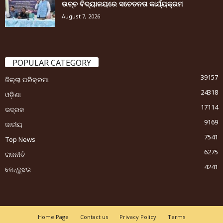
ଉଚ୍ଚ ବିଦ୍ୟାଳୟରେ ସଚେତନତା କାର୍ଯ୍ୟକ୍ରମ
August 7, 2026
POPULAR CATEGORY
39157
ଜିଲ୍ଲା ପରିକ୍ରମା
24318
ଓଡ଼ିଶା
17114
ଭଦ୍ରକ
9169
ଜାତୀୟ
7541
Top News
6275
ରାଜନୀତି
4241
କେନ୍ଦୁଝର
Home Page
Contact us
Privacy Policy
Terms