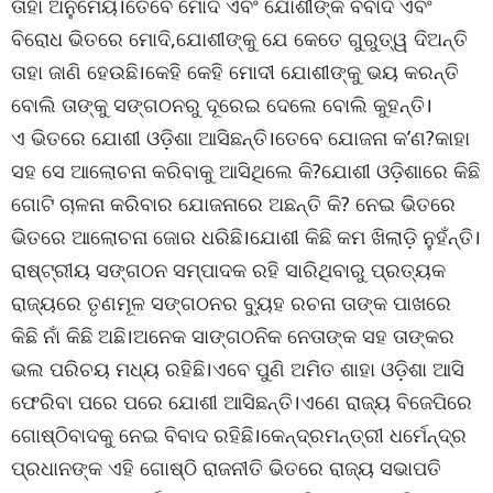
ତାହା ଅନୁମେୟ।ତେବେ ମୋଦି ଏବଂ ଯୋଶୀଙ୍କ ବିବାଦ ଏବଂ
ବିରୋଧ ଭିତରେ ମୋଦି,ଯୋଶୀଙ୍କୁ ଯେ କେତେ ଗୁରୁତ୍ୱ ଦିଅନ୍ତି
ତାହା ଜାଣି ହେଉଛି।କେହି କେହି ମୋଦୀ ଯୋଶୀଙ୍କୁ ଭୟ କରନ୍ତି
ବୋଲି ତାଙ୍କୁ ସଙ୍ଗଠନରୁ ଦୂରେଇ ଦେଲେ ବୋଲି କୁହନ୍ତି।
ଏ ଭିତରେ ଯୋଶୀ ଓଡ଼ିଶା ଆସିଛନ୍ତି।ତେବେ ଯୋଜନା କ’ଣ?କାହା
ସହ ସେ ଆଲୋଚନା କରିବାକୁ ଆସିଥିଲେ କି?ଯୋଶୀ ଓଡ଼ିଶାରେ କିଛି
ଗୋଟି ଚାଳନା କରିବାର ଯୋଜନାରେ ଅଛନ୍ତି କି? ନେଇ ଭିତରେ
ଭିତରେ ଆଲୋଚନା ଜୋର ଧରିଛି।ଯୋଶୀ କିଛି କମ ଖିଲାଡ଼ି ନୁହଁନ୍ତି।
ରାଷ୍ଟ୍ରୀୟ ସଙ୍ଗଠନ ସମ୍ପାଦକ ରହି ସାରିଥିବାରୁ ପ୍ରତ୍ୟକ
ରାଜ୍ୟରେ ତୃଣମୂଳ ସଙ୍ଗଠନର ବ୍ୟୁହ ରଚନା ତାଙ୍କ ପାଖରେ
କିଛି ନାଁ କିଛି ଅଛି।ଅନେକ ସାଙ୍ଗଠନିକ ନେତାଙ୍କ ସହ ତାଙ୍କର
ଭଲ ପରିଚୟ ମଧ୍ୟ ରହିଛି।ଏବେ ପୁଣି ଅମିତ ଶାହା ଓଡ଼ିଶା ଆସି
ଫେରିବା ପରେ ପରେ ଯୋଶୀ ଆସିଛନ୍ତି।ଏଣେ ରାଜ୍ୟ ବିଜେପିରେ
ଗୋଷ୍ଠିବାଦକୁ ନେଇ ବିବାଦ ରହିଛି।କେନ୍ଦ୍ରମନ୍ତ୍ରୀ ଧର୍ମେନ୍ଦ୍ର
ପ୍ରଧାନଙ୍କ ଏହି ଗୋଷ୍ଠି ରାଜନୀତି ଭିତରେ ରାଜ୍ୟ ସଭାପତି