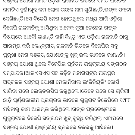
ସଞ୍ଜୟ ଯୋଶୀ ନାମଟି ଓଡ଼ିଶା ରାଜନୀତି ଭିତରେ ଏମିତି ପରିଚିତ
ନାମଟିଏ ନୁହଁ।ଖୁବ୍ କମ ଲୋକ ତାଙ୍କ ନାମ ଶୁଣିଛନ୍ତି,ତାଙ୍କ ଫଟୋ
ଦେଖିଛନ୍ତି।ସେ ବିଜେପି ନେତା ହୋଇଥିଲେ ମଧ୍ୟ ଆଜି ଓଡ଼ିଶା
ବିଜେପି ରାଜନୀତିକୁ ଆସିଥିବା ଅନେକ ନୂଆ ଚେହେରା ତାଙ୍କ
ବିଷୟରେ ଆଦୌ ଜାଣନ୍ତି ନାହିଁ।କିନ୍ତୁ ଏଇ ଓଡ଼ିଶା ରାଜନୀତି ଠାରୁ
ଆରମ୍ଭ କରି କେନ୍ଦ୍ରୀୟ ରାଜନୀତି ଭିତରେ ବିଜେପିର ସବୁ
ପୁରୁଖା ନେତା ସଞ୍ଜୟ ଯୋଶୀଙ୍କୁ ଖୁବ୍ ଭଲ ଭାବରେ ଜାଣନ୍ତି।
ସଞ୍ଜୟ ଯୋଶୀ ଥିଲେ ବିଜେପିର ପୂର୍ବତନ ରାଷ୍ଟ୍ରୀୟ ସଙ୍ଗଠନ
ସମ୍ପାଦକ।ଆରଏସଏସ ସହ ଜଡ଼ିତ ମହାରାଷ୍ଟ୍ର ନାଗପୁର
ଅଞ୍ଚଳର ସଞ୍ଜୟ ଯୋଶୀ ମେକାନିକାଲ ଇଂଜିନିୟରିଂ କୋର୍ସ
ସାରିବା ପରେ ଲେକ୍ଚରସିପ କରୁଥିଲେ।ତେବେ ପରେ ସେ ଚାକିରୀ
ଛାଡ଼ି ପୂର୍ଣ୍ଣକାଳୀନ ପ୍ରଚାରକ ଭାବରେ ଗୁଜୁରାଟ ବିଜେପିରେ ୧୯୮୮
ମସିହାରୁ କାମ ଆରମ୍ଭ କରିଥିଲେ।ତାଙ୍କ ପ୍ରଚେଷ୍ଟାରେ
ଗୁଜୁରାଟରେ ବିଜେପି ସଙ୍ଗଠନ ଖୁବ୍ ବୃଦ୍ଧି କରିଥିଲା।ଏହାପରେ
ସଞ୍ଜୟ ଯୋଶୀ ରାଷ୍ଟ୍ରୀୟ ସ୍ତରରେ ନଜରକୁ ଆସିଲେ।