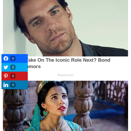
0
0
0
0