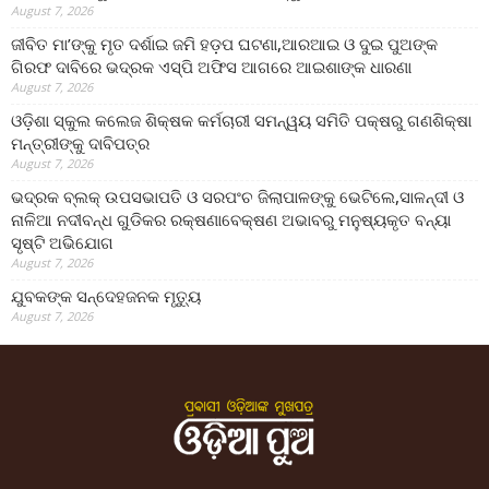
August 7, 2026
ଜୀବିତ ମା’ଙ୍କୁ ମୃତ ଦର୍ଶାଇ ଜମି ହଡ଼ପ ଘଟଣା,ଆରଆଇ ଓ ଦୁଇ ପୁଅଙ୍କ
ଗିରଫ ଦାବିରେ ଭଦ୍ରକ ଏସ୍‌ପି ଅଫିସ ଆଗରେ ଆଇଶାଙ୍କ ଧାରଣା
August 7, 2026
ଓଡ଼ିଶା ସ୍କୁଲ କଲେଜ ଶିକ୍ଷକ କର୍ମଚାରୀ ସମନ୍ୱୟ ସମିତି ପକ୍ଷରୁ ଗଣଶିକ୍ଷା
ମନ୍ତ୍ରୀଙ୍କୁ ଦାବିପତ୍ର
August 7, 2026
ଭଦ୍ରକ ବ୍ଲକ୍ ଉପସଭାପତି ଓ ସରପଂଚ ଜିଲାପାଳଙ୍କୁ ଭେଟିଲେ,ସାଳନ୍ଦୀ ଓ
ନାଳିଆ ନଦୀବନ୍ଧ ଗୁଡିକର ରକ୍ଷଣାବେକ୍ଷଣ ଅଭାବରୁ ମନୁଷ୍ୟକୃତ ବନ୍ୟା
ସୃଷ୍ଟି ଅଭିଯୋଗ
August 7, 2026
ଯୁବକଙ୍କ ସନ୍ଦେହଜନକ ମୃତ୍ୟୁ
August 7, 2026