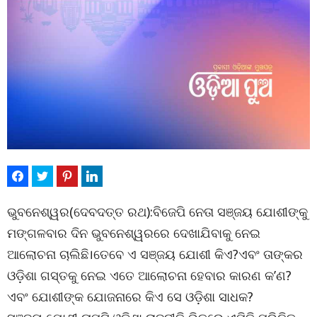
ଭୁବନେଶ୍ୱର(ଦେବଦତ୍ତ ରଥ):ବିଜେପି ନେତା ସଞ୍ଜୟ ଯୋଶୀଙ୍କୁ
ମଙ୍ଗଳବାର ଦିନ ଭୁବନେଶ୍ୱରରେ ଦେଖାଯିବାକୁ ନେଇ
ଆଲୋଚନା ଚାଲିଛି।ତେବେ ଏ ସଞ୍ଜୟ ଯୋଶୀ କିଏ?ଏବଂ ତାଙ୍କର
ଓଡ଼ିଶା ଗସ୍ତକୁ ନେଇ ଏତେ ଆଲୋଚନା ହେବାର କାରଣ କ’ଣ?
ଏବଂ ଯୋଶୀଙ୍କ ଯୋଜନାରେ କିଏ ସେ ଓଡ଼ିଶା ସାଧକ?