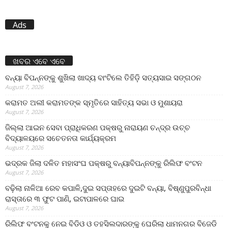
Ads
ଖବର ଏବେ ଏବେ
ବନ୍ୟା ବିପନ୍ନଙ୍କୁ ଶୁଖିଲା ଖାଦ୍ୟ ବାଂଟିଲେ ତିହିଡି଼ ସତ୍ୟସାଇ ସଙ୍ଗଠନ
August 7, 2026
କରାମତ ଅଲୀ କରାମତଙ୍କ ସ୍ମୃତିରେ ସାହିତ୍ୟ ସଭା ଓ ମୁଶାୟରା
August 7, 2026
ଜିଲ୍ଲା ଆଇନ ସେବା ପ୍ରାଧିକରଣ ପକ୍ଷରୁ ନାରାୟଣ ଚନ୍ଦ୍ର ଉଚ୍ଚ
ବିଦ୍ୟାଳୟରେ ସଚେତନତା କାର୍ଯ୍ୟକ୍ରମ
August 7, 2026
ଭଦ୍ରକ ଜିଲା ଦଳିତ ମହାସଂଘ ପକ୍ଷରୁ ବନ୍ୟାବିପନ୍ନଙ୍କୁ ରିଲିଫ ବଂଟନ
August 7, 2026
ବଢ଼ିଲା ନାଳିଆ ରେବ କପାଳି,ଦୁଇ ସପ୍ତାହରେ ଦୁଇଟି ବନ୍ୟା, ବିଷ୍ଣୁପୁରବିନ୍ଧା
ରାସ୍ତାରେ ୩ ଫୁଟ ପାଣି, ଇଟାପାଳରେ ଘାଇ
August 7, 2026
ରିଲିଫ ବଂଟନକୁ ନେଇ ବିଡିଓ ଓ ତହସିଲଦାରଙ୍କୁ ଘେରିଲା ଧାମନଗର ବିଜେଡି