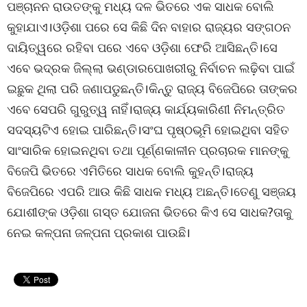
ପଞ୍ଚାନନ ରାଉତଙ୍କୁ ମଧ୍ୟ ଦଳ ଭିତରେ ଏକ ସାଧକ ବୋଲି
କୁହାଯାଏ।ଓଡ଼ିଶା ପରେ ସେ କିଛି ଦିନ ବାହାର ରାଜ୍ୟର ସଙ୍ଗଠନ
ଦାୟିତ୍ୱରେ ରହିବା ପରେ ଏବେ ଓଡ଼ିଶା ଫେରି ଆସିଛନ୍ତି।ସେ
ଏବେ ଭଦ୍ରକ ଜିଲ୍ଲା ଭଣ୍ଡାରପୋଖରୀରୁ ନିର୍ବାଚନ ଲଢ଼ିବା ପାଇଁ
ଇଛୁକ ଥିଲା ପରି ଜଣାପଡୁଛନ୍ତି।କିନ୍ତୁ ରାଜ୍ୟ ବିଜେପିରେ ତାଙ୍କର
ଏବେ ସେପରି ଗୁରୁତ୍ୱ ନାହିଁ।ରାଜ୍ୟ କାର୍ଯ୍ୟକାରିଣୀ ନିମନ୍ତ୍ରିତ
ସଦସ୍ୟଟିଏ ହୋଇ ପାରିଛନ୍ତି।ସଂଘ ପୃଷ୍ଠଭୂମି ହୋଇଥିବା ସହିତ
ସାଂସାରିକ ହୋଇନଥିବା ତଥା ପୂର୍ଣ୍ଣକାଳୀନ ପ୍ରଚାରକ ମାନଙ୍କୁ
ବିଜେପି ଭିତରେ ଏମିତିରେ ସାଧକ ବୋଲି କୁହନ୍ତି।ରାଜ୍ୟ
ବିଜେପିରେ ଏପରି ଆଉ କିଛି ସାଧକ ମଧ୍ୟ ଅଛନ୍ତି।ତେଣୁ ସଞ୍ଜୟ
ଯୋଶୀଙ୍କ ଓଡ଼ିଶା ଗସ୍ତ ଯୋଜନା ଭିତରେ କିଏ ସେ ସାଧକ?ତାକୁ
ନେଇ କଳ୍ପନା ଜଳ୍ପନା ପ୍ରକାଶ ପାଉଛି।