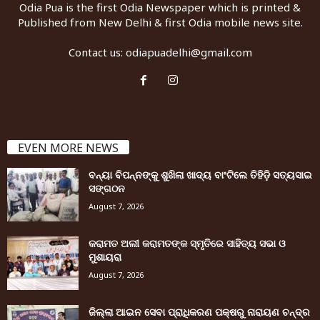
Odia Pua is the first Odia Newspaper which is printed &
Published from New Delhi & first Odia mobile news site.
Contact us:
odiapuadelhi@gmail.com
EVEN MORE NEWS
ବନ୍ୟା ବିପନ୍ନଙ୍କୁ ଶୁଖିଲା ଖାଦ୍ୟ ବାଂଟିଲେ ତିହିଡି଼ ସତ୍ୟସାଇ
ସଙ୍ଗଠନ
August 7, 2026
କରାମତ ଅଲୀ କରାମତଙ୍କ ସ୍ମୃତିରେ ସାହିତ୍ୟ ସଭା ଓ
ମୁଶାୟରା
August 7, 2026
ଜିଲ୍ଲା ଆଇନ ସେବା ପ୍ରାଧିକରଣ ପକ୍ଷରୁ ନାରାୟଣ ଚନ୍ଦ୍ର