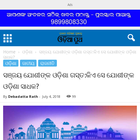
Ads
Home
ଓଡ଼ିଶା
ସଞ୍ଜୟ ଯୋଶୀଙ୍କ ଓଡ଼ିଶା ଗସ୍ତ:କିଏ ସେ ଯୋଶୀଙ୍କ ଓଡ଼ିଶା
ସାଧକ?
ଓଡ଼ିଶା
ଜାତୀୟ
ରାଜନୀତି
ସଞ୍ଜୟ ଯୋଶୀଙ୍କ ଓଡ଼ିଶା ଗସ୍ତ:କିଏ ସେ ଯୋଶୀଙ୍କ
ଓଡ଼ିଶା ସାଧକ?
By
Debadatta Rath
-
July 4, 2018
99