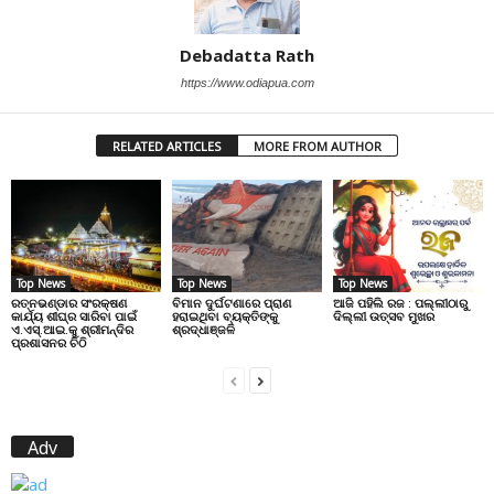
Debadatta Rath
https://www.odiapua.com
RELATED ARTICLES
MORE FROM AUTHOR
Top News
Top News
Top News
ରତ୍ନଭଣ୍ଡାର ସଂରକ୍ଷଣ
ବିମାନ ଦୁର୍ଘଟଣାରେ ପ୍ରାଣ
ଆଜି ପହିଲି ରଜ : ପଲ୍ଲୀଠାରୁ
କାର୍ଯ୍ୟ ଶୀଘ୍ର ସାରିବା ପାଇଁ
ହରାଇଥିବା ବ୍ୟକ୍ତିଙ୍କୁ
ଦିଲ୍ଲୀ ଉତ୍ସବ ମୁଖର
ଏ.ଏସ୍.ଆଇ.କୁ ଶ୍ରୀମନ୍ଦିର
ଶ୍ରଦ୍ଧାଞ୍ଜଳି
ପ୍ରଶାସନର ଚିଠି
Adv