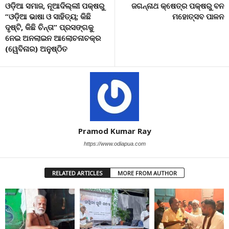
ଓଡ଼ିଆ ସମାଜ, ନୂଆଦିଲ୍ଲୀ ପକ୍ଷରୁ
ଜଗନ୍ନାଥ କ୍ଷେତ୍ର ପକ୍ଷରୁ ବନ
“ଓଡ଼ିଆ ଭାଷା ଓ ସାହିତ୍ୟ; କିଛି
ମହୋତ୍ସବ ପାଳନ
ଦୃଷ୍ଟି, କିଛି ଚିନ୍ତା” ପ୍ରସଙ୍ଗକୁ
ନେଇ ଅନଲାଇନ ଆଲୋଚନାଚକ୍ର
(ୱେବିନାର) ଅନୁଷ୍ଠିତ
Pramod Kumar Ray
https://www.odiapua.com
RELATED ARTICLES
MORE FROM AUTHOR