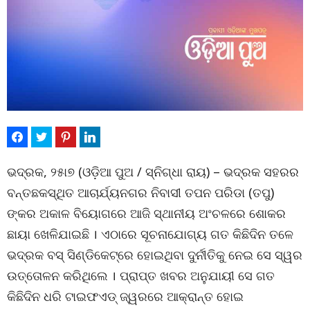
ଭଦ୍ରକ, ୨୫ା୭ (ଓଡ଼ିଆ ପୁଅ / ସ୍ନିଗ୍ଧା ରାୟ) – ଭଦ୍ରକ ସହରର
ବନ୍ତଛକସ୍ଥିତ ଆଚାର୍ଯ୍ୟନଗର ନିବାସୀ ତପନ ପରିଡା (ତପୁ)
ଙ୍କର ଅକାଳ ବିୟୋଗରେ ଆଜି ସ୍ଥାନୀୟ ଅଂଚଳରେ ଶୋକର
ଛାୟା ଖେଳିଯାଇଛି । ଏଠାରେ ସୂଚନାଯୋଗ୍ୟ ଗତ କିଛିଦିନ ତଳେ
ଭଦ୍ରକ ବସ୍ ସିଣ୍ଡିକେଟ୍‌ରେ ହୋଇଥିବା ଦୁର୍ନୀତିକୁ ନେଇ ସେ ସ୍ୱର
ଉତ୍ତୋଳନ କରିଥିଲେ । ପ୍ରାପ୍ତ ଖବର ଅନୁଯାୟୀ ସେ ଗତ
କିଛିଦିନ ଧରି ଟାଇଫଏଡ୍ ଜ୍ୱରରେ ଆକ୍ରାନ୍ତ ହୋଇ