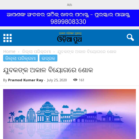
Ads
Home
ଜିଲ୍ଲା ପରିକ୍ରମା
ଯୁବକଙ୍କ ଅକାଳ ବିୟୋଗରେ ଶୋକ
ଜିଲ୍ଲା ପରିକ୍ରମା
ଭଦ୍ରକ
ଯୁବକଙ୍କ ଅକାଳ ବିୟୋଗରେ ଶୋକ
By
Pramod Kumar Ray
-
July 25, 2020
161