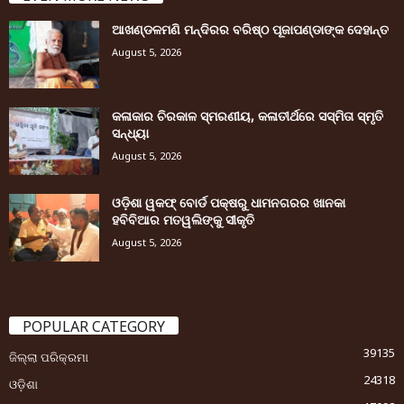
ଆଖଣ୍ଡଳମଣି ମନ୍ଦିରର ବରିଷ୍ଠ ପୂଜାପଣ୍ଡାଙ୍କ ଦେହାନ୍ତ
August 5, 2026
କଳାକାର ଚିରକାଳ ସ୍ମରଣୀୟ, କଳାତୀର୍ଥରେ ସସ୍ମିତା ସ୍ମୃତି
ସନ୍ଧ୍ୟା
August 5, 2026
ଓଡ଼ିଶା ୱକଫ୍ ବୋର୍ଡ ପକ୍ଷରୁ ଧାମନଗରର ଖାନକା
ହବିବିଆର ମତୱଲିଙ୍କୁ ସୀକୃତି
August 5, 2026
POPULAR CATEGORY
39135
ଜିଲ୍ଲା ପରିକ୍ରମା
24318
ଓଡ଼ିଶା