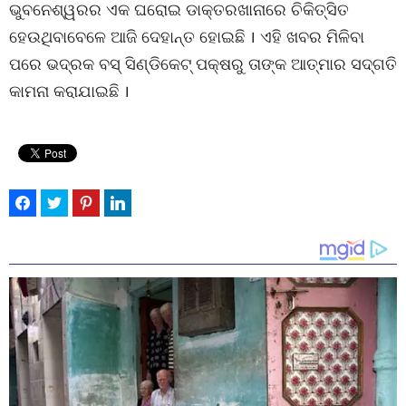
ଭୁବନେଶ୍ୱରର ଏକ ଘରୋଇ ଡାକ୍ତରଖାନାରେ ଚିକିତ୍ସିତ
ହେଉଥିବାବେଳେ ଆଜି ଦେହାନ୍ତ ହୋଇଛି । ଏହି ଖବର ମିଳିବା
ପରେ ଭଦ୍ରକ ବସ୍ ସିଣ୍ଡିକେଟ୍ ପକ୍ଷରୁ ତାଙ୍କ ଆତ୍ମାର ସଦ୍‌ଗତି
କାମନା କରାଯାଇଛି ।