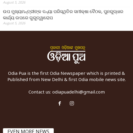
August 5, 2026
ଉପ ମୁଖ୍ୟମନ୍ତ୍ରୀଙ୍କ ବନ୍ୟା ପରିସ୍ଥିତିର ସମୀକ୍ଷା ବୈଠକ, ପୁନରୁଦ୍ଧାର
କାର୍ଯ୍ୟ ଉପରେ ଗୁରୁତ୍ୱାରୋପ
August 5, 2026
Odia Pua is the first Odia Newspaper which is printed &
Published from New Delhi & first Odia mobile news site.
Contact us:
odiapuadelhi@gmail.com
EVEN MORE NEWS