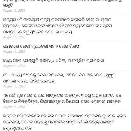
ସୀକୃତି
August 5, 2026
ରାଜ୍ୟର ୯ଟି ଜାତୀୟ ଓ ରାଜ୍ୟ ରାଜପଥରେ କଡ଼ାକଡ଼ି ହେଲା ଇ-ଚାଲାଣ
ବ୍ୟବସ୍ଥା, ଇେଂଟଲିଜେଂଟ ଏନଫୋର୍ସମେଂଟ ମ୍ୟାନେଜମେଂଟ ସିଷ୍ଟମ
ମାଧ୍ୟମରେ ସ୍ୱୟଂଚାଳିତ ଜରିମାନା ଆଦାୟ
August 5, 2026
ଧାମରାରେ ଚୋରୀ ବ୍ୟାଟେରୀ ସହ ୨ ଚୋର ଗିରଫ
August 5, 2026
ବନ୍ୟାପରେ ଗେଙ୍ଗୁଟି ନଦୀବନ୍ଧ ଧସିଲା, ଆତଙ୍କିତ ଗ୍ରାମବାସୀ
August 5, 2026
ଗୋ-ଖାଦ୍ୟ ବଂଟନକୁ ନେଇ ଉତେଜନା, ଅନିୟମିତତା ଅଭିଯୋଗ, ଧୁଷୁରି
ଥାନାରେ ଏତଲା; ଭିଡିଓ ଭାଇରାଲ
August 5, 2026
ଏରେଇଁ ଗ୍ରାମରେ ପାଗଳା ମାଙ୍କଡର ଆତଙ୍କ, ୩୦ରୁ ଅଧିକ ଆହତ, ବନ
ବିଭାଗର ନିଷ୍କ୍ରିୟତା, ଜିଲାପାଳଙ୍କୁ ଅଭିଯୋଗ ପରେ ଧରାହେଲା ମାଙ୍କଡ
August 5, 2026
ଭଦ୍ରକ ପୌରଂଚଳରେ ଭୋଟର ତାଲିକା ସଂଶୋଧନ ପ୍ରକ୍ରିୟାକୁ ନେଇ ବିବାଦ
ଘନେଇଲା, ବିଜେଡି ପକ୍ଷରୁ ସାମ୍ବାଦିକ ସମ୍ମିଳନୀରେ ଜିଲ୍ଲାପାଳଙ୍କ
ହସ୍ତକ୍ଷେପ ଦାବି