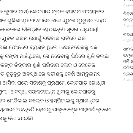
August
ନ କୁମାର ଦାସ) କୋଟପାଡ ବ୍ଲକ ବତାସନା ପଂଚାୟତର
ଶିକ୍
ସମ୍ବର
 ଏକ ଗୁଳିକାଣ୍ଡ ଘଟଣାରେ ଜଣେ ଯୁବକ ଗୁରୁତର ଆହତ
August
େଜରେ ଚିକିତ୍ସିତ ହେଉଛନ୍ତି। ସୂଚନା ଅନୁଯାୟୀ
ଚରଣ 
କ ଯୁବକ ଗରମ ଯୋଗୁଁ ରବିବାର ରାତିରେ ଘର
August
ଇଲ ଫୋନରେ ବ୍ୟସ୍ତ ଥିଲେ। ସେତେବେଳକୁ ଏକ
ଧାମନ
ଝଟ୍‌କ
 ଟଙ୍କା ମାଗିଥିଲେ, ସେ ନଦେବାରୁ ପିଠିରେ ଗୁଳି ଚଳାଇ
ଜମି 
ବକଙ୍କ ଚିତ୍କାର ଶୁଣି ପରିବାର ଲୋକ ଓ କେତେକ
ଜମିରେ
ତ ଜୁଡୁବୁଡୁ ଅବସ୍ଥାରେ ସତୀଶକୁ ଦେଖି ଆମ୍ବୁଲାନସ
ପ୍ରଭ
August
ସ ଆସିବା ପରେ ସତୀଶକୁ ପ୍ରଥମେ କୋଟପାଡ ଗୋଷ୍ଠୀ
ଇଥିଲା। ଅବସ୍ଥା ସଙ୍କଟାପନ୍ନ ଥିବାରୁ କୋଟପାଡରୁ
 ମେଡିକାଲ କଲେଜ ଓ ହସ୍ପିଟାଲକୁ ସ୍ଥାନାନ୍ତର
ସ୍ଥାରେ ଅବନ୍ନତି ହେବାରୁ ଡାକ୍ତରଙ୍କ ପରାମର୍ଶ କ୍ରମେ
କୁ ନିଆ ଯାଇଛି।