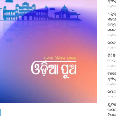
ଶୁଖି
August
ଅସୁସ
ସହାୟ
ମଣ୍ଡ
ସରକା
August
ସରକା
August
ତିହିଡ
ମେଳା
August
ବିଜେ
ଶୁଖି
August
ସମାଜସ
August
ଯୁବକ
କାରା
ଟିମର