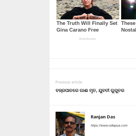
Previous article
ବଜ୍ରପାତରେ ଗାଈ ମୃତ, ଯୁବତୀ ଗୁରୁତର
Ranjan Das
https://www.odiapua.com