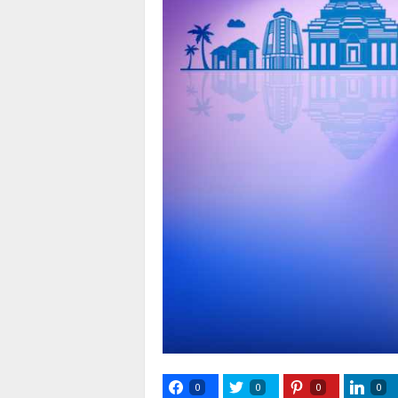
0
0
0
0