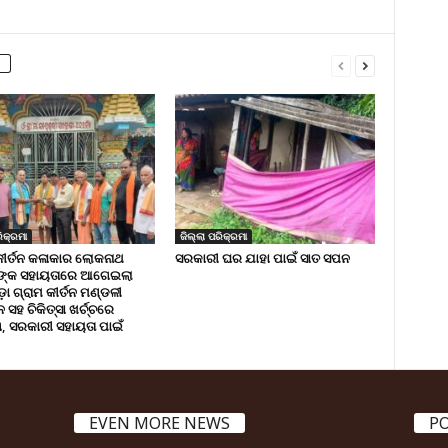
ିକ୍ରମା
ଜିଲ୍ଲା ପରିକ୍ରମା
କୀର୍ତନ କଳାକାର ଲୋକନାଥ
ସରକାରୀ ଘର ଯାହା ପାଇଁ ସାତ ସପନ
ଙ୍କ ସହାୟତାରେ ଆଗେଇଲା
ା ଗ୍ରାମ କୀର୍ତନ ମଣ୍ଡଳୀ
ସହ ଚିକିତ୍ସା ଖର୍ଚ୍ଚରେ
 ସରକାରୀ ସହାୟତା ପାଇଁ
EVEN MORE NEWS
P