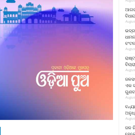
August
ଆଗରପ
ବିଧା
August
ଭଦ୍ର
ଧାମନ
ବଂଟ
August
ରାଷ୍
ବିଚାର
August
ଜଳସମ
ଏକ ସପ
ଗୁଣବ
August
ବନ୍ୟ
ଅନୁଧ
August
ଜଳ ନ
ହେଲେ