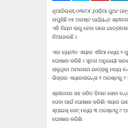
ନୂଆଦିଲ୍ଲୀ,୦୩/୦୮,(ଓଡ଼ିଆ ପୁଅ/ ପଙ୍କ
ଉପୁଜିଛି ୧୫ ଅଗଷ୍ଟ ପର୍ଯ୍ୟନ୍ତ ଶ୍ରୀ
ଏହି ନିୟମ ଲାଗୁ ହେବା ପରେ ଯାତ୍ରୀମା
ନିଆଯାଇଛି ।
ଏହା ବ୍ୟତୀତ ଏୟାର ଏସିଆ ମଧ୍ୟ ୨ ରୁ 
ଘୋଷଣା କରିଛି । ସୂଚନା ଅନୁଯାୟୀ ସ
ଚାଲୁଥିବା ଅମରନାଥ ଯାତ୍ରାକୁ ମଧ୍ୟ ବନ
ଭିସ୍ତାର ଏୟାରଲାଇନ୍ସ ୨ ଅଗଷ୍ଟରୁ ୯ 
ଶ୍ରୀନଗର ସହ ଜଡିତ ବିମାନ ସେବା ବନ୍
ଦେବା ପାଇଁ ଘୋଷଣା କରିଛିା ଏୟାର ଇଣ
ସ୍ପାଇସ୍ ଜେଟ୍ ମଧ୍ୟ ୩ ଅଗଷ୍ଟରୁ ୯ ଅଗ
ଘୋଷଣା କରିଛିା