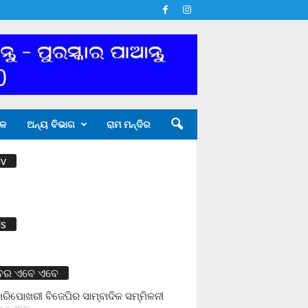
ଳ
ଅନ୍ୟ ବିଭାଗ
ରାମ ମନ୍ଦିର
v
s
ବର ଏବେ ଏବେ
ାରିପୋଖରୀ ବିଜେପିର ସାମ୍ବାଦିକ ସମ୍ମିଳନୀ