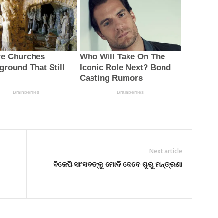
Next article
ବିଜେପି ସାଂସଦଙ୍କୁ ମୋଦି ଦେବେ ଗୁରୁ ମନ୍ତ୍ରଣା