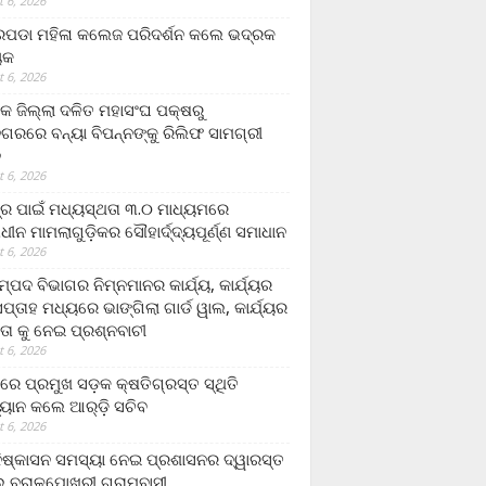
 6, 2026
ଡା ମହିଳା କଲେଜ ପରିଦର୍ଶନ କଲେ ଭଦ୍ରକ
ୟକ
 6, 2026
କ ଜିଲ୍ଲା ଦଳିତ ମହାସଂଘ ପକ୍ଷରୁ
ଗରରେ ବନ୍ୟା ବିପନ୍ନଙ୍କୁ ରିଲିଫ ସାମଗ୍ରୀ
ନ
 6, 2026
ଟ୍ର ପାଇଁ ମଧ୍ୟସ୍ଥତା ୩.୦ ମାଧ୍ୟମରେ
ାଧୀନ ମାମଲାଗୁଡ଼ିକର ସୌହାର୍ଦ୍ଦ୍ୟପୂର୍ଣ୍ଣ ସମାଧାନ
 6, 2026
୍ପଦ ବିଭାଗର ନିମ୍ନମାନର କାର୍ଯ୍ୟ, କାର୍ଯ୍ୟର
୍ତାହ ମଧ୍ୟରେ ଭାଙ୍ଗିଲା ଗାର୍ଡ ୱାଲ, କାର୍ଯ୍ୟର
ତା କୁ ନେଇ ପ୍ରଶ୍ନବାଚୀ
 6, 2026
ାରେ ପ୍ରମୁଖ ସଡ଼କ କ୍ଷତିଗ୍ରସ୍ତ ସ୍ଥିତି
୍ୟାନ କଲେ ଆର୍‌ଡ଼ି ସଚିବ
 6, 2026
ିଷ୍କାସନ ସମସ୍ୟା ନେଇ ପ୍ରଶାସନର ଦ୍ୱାରସ୍ତ
 ବରାଳପୋଖରୀ ଗ୍ରାମବାସୀ