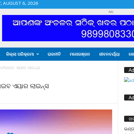
 AUGUST 6, 2026
Ads
ଜିଲ୍ଲା ପରିକ୍ରମା
ରାଜନୀତି
ମନୋରଞ୍ଜନ
ଜୀବନଚର୍ଯ୍ୟା
ଖେ
 ଫେରାଇବ ଏୟାର ଲାଇନ୍ସ
Ad
ରାଇବ ଏୟାର ଲାଇନ୍ସ
Ad
ଖ
ଭଣ୍ଡ