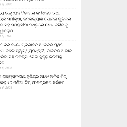
 6, 2026
ମ୍ୟ ଉନ୍ନୟନ ବିଭାଗର କମିଶନର ତଥା
ଙ୍କ ସମୀକ୍ଷା, ଜନକଲ୍ୟାଣ ଯୋଜନା ଗୁଡିକର
ତା ସହ ସମୟସୀମା ମଧ୍ୟରେ ଶେଷ କରିବାକୁ
ତ୍ୱାରୋପ
 6, 2026
ଗରର ବନ୍ୟା ପ୍ରଭାବିତ ଅଂଚଳର ସ୍ଥିତି
୍ଷା କଲେ ସ୍ୱାସ୍ଥ୍ୟମନ୍ତ୍ରୀ, ଡାକ୍ତର ଅଭାବ
ରିବା ସହ ଚିକିତ୍ସା ସେବା ସୁଦୃଢ଼ କରିବାକୁ
ଦେଶ
 6, 2026
 ରାଜ୍ୟସ୍ତରୀୟ ଜୁନିୟର ଆଥଲେଟିକ ମିଟ୍‌,
କରୁ ୧୬ ଜଣିଆ ଟିମ୍ ଅଂଶଗ୍ରହଣ କରିବେ
 6, 2026