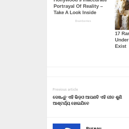
Previous article
ଦେଖନ୍ତୁ ଏହି ଭିଡ଼ଓ ଆପଣବି ଏହି ଗୀତ ଶୁଣି
ଆଶ୍ଟର୍ଯ୍ୟ ହୋଇଯିବେ
Bureau