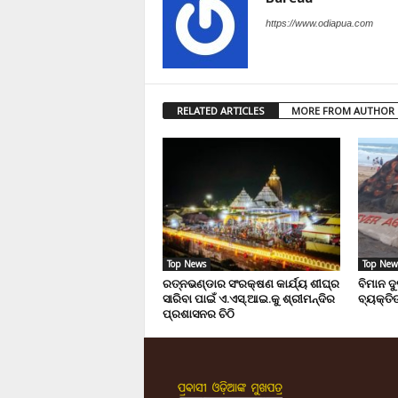
https://www.odiapua.com
RELATED ARTICLES
MORE FROM AUTHOR
Top News
Top New
ରତ୍ନଭଣ୍ଡାର ସଂରକ୍ଷଣ କାର୍ଯ୍ୟ ଶୀଘ୍ର
ବିମାନ ଦ
ସାରିବା ପାଇଁ ଏ.ଏସ୍.ଆଇ.କୁ ଶ୍ରୀମନ୍ଦିର
ବ୍ୟକ୍ତିଙ
ପ୍ରଶାସନର ଚିଠି