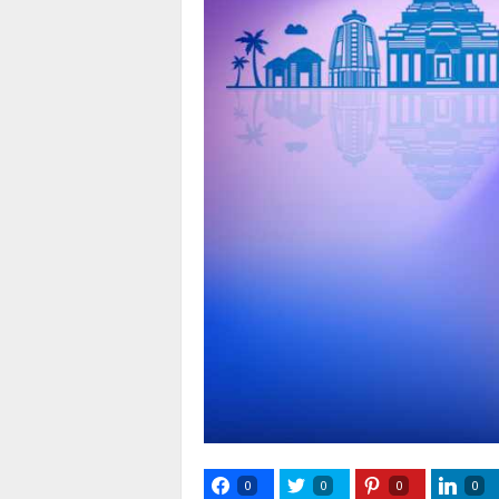
0
0
0
0