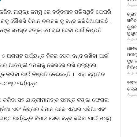
August
ଜିନୀ ନାୟକ): ଜମ୍ମୁ ରେ ବର୍ତ୍ତମାନ ପରିସ୍ଥିତି ଯେପରି
ଗ୍ରା
ସଚିବ
ନଗରକୁ କୌଣସି ବିମାନ ଚଳାଚଳ କୁ ବନ୍ଦ କରିଦିଆଯାଇଛି ।
ଗୁଣବ
ନଙ୍କ ସମସ୍ତ ଟଙ୍କା ଫେରାଇ ଦେବା ପାଇଁ ନିଷ୍ପତି
ଗୁରୁ
August
ଧାମନ
ସମୀକ
୫ ଅଗଷ୍ଟ ପର୍ଯ୍ୟନ୍ତ ନିଜର ସେବା ବନ୍ଦ ରଖିବା ପାଇଁ
ଦୂର କ
ରକାର ଆତଙ୍କୀ ହମଲାକୁ ନଜରରେ ରଖି ରାଜ୍ୟରେ
ନିର୍ଦ୍
୍ଦ କରିବା ପାଇଁ ନିଷ୍ପତି ନେଇଛନ୍ତି । ଏହା ବ୍ୟତୀତ
August
୭୨ତମ
ଅଗଷ୍ଟ ପର୍ଯ୍ୟନ୍ତ
ଭଦ୍ର
August
ଦ କରିବା ସହ ଯାତ୍ରୀମାନଙ୍କ ସମସ୍ତ ଟଙ୍କା ଫେରାଇ
୍ଡିଆ ଏବଂ ଭିସ୍ତାର ବିମାନ ପରେ ଏୟାର ଏସିଆ ଏବଂ
ଷ୍ଟ ପର୍ଯ୍ୟନ୍ତ ବିମାନ ସେବା ବନ୍ଦ କରିବା ପାଇଁ ମଧ୍ୟ