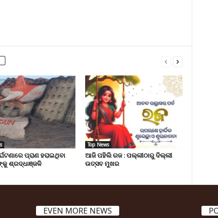
s
Top News
ୁର୍ଘଟଣାରେ ପ୍ରାଣ ହରାଇଥିବା
ଆଜି ପହିଲି ରଜ : ପଲ୍ଲୀଠାରୁ ଦିଲ୍ଲୀ
୍କୁ ଶ୍ରଦ୍ଧାଞ୍ଜଳି
ଉତ୍ସବ ମୁଖର
EVEN MORE NEWS
P