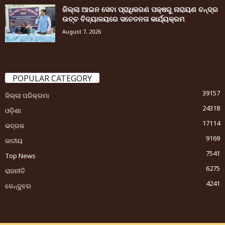
ଜିଲ୍ଲା ଆଇନ ସେବା ପ୍ରାଧିକରଣ ପକ୍ଷରୁ ନାରାୟଣ ଚନ୍ଦ୍ର
ଉଚ୍ଚ ବିଦ୍ୟାଳୟରେ ସଚେତନତା କାର୍ଯ୍ୟକ୍ରମ
August 7, 2026
POPULAR CATEGORY
39157
ଜିଲ୍ଲା ପରିକ୍ରମା
24318
ଓଡ଼ିଶା
17114
ଭଦ୍ରକ
9169
ଜାତୀୟ
7541
Top News
6275
ରାଜନୀତି
4241
କେନ୍ଦୁଝର