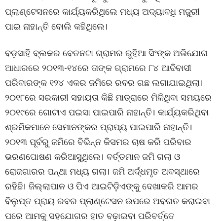
ପ୍ଲାଣ୍ଟେସନରେ କାର୍ଯ୍ୟକରିଥିଲେ ମଧ୍ୟ ଅଦ୍ୟାବଧି ମଜୁରୀ
ପାଇ ନାହାନ୍ତି ବୋଲି କହିଥିଲେ।
ବଡ଼ସାହି ବ୍ଲକର ବେତନଟା ଗ୍ରାମର ରୁହିଆ ସିଂଙ୍କ ଅଭିଯୋଗ
ଆଧାରରେ ୨୦୧୩-୧୪ରେ ତାଙ୍କ ଗ୍ରାମରେ ୮୪ ଆଦିବାସୀ
ପରିବାରଙ୍କ ୧୨୪ ଏକର ଜମିରେ ରବର ଗଛ ଲଗାଯାଇଥିଲା।
୨୦୧୮ରେ ସରକାରୀ ସହାୟତା କିଛି ମାତ୍ରାରେ ମିଳିଥିବା ସମୟରେ
୨୦୧୯ରେ ଗୋଟାଏ ପଇସା ପାଇପାରି ନାହାନ୍ତି। କାର୍ଯ୍ୟକରିଥିବା
ଶ୍ରମିକମାନେ ସେମାନଙ୍କର ପ୍ରାପ୍ୟ ପାଇପାରି ନାହାନ୍ତି।
୨୦୧୩ ପୂର୍ବରୁ ଜମିରେ ବିଭିନ୍ନ କିସମର ଚାଷ କରି ପରିବାର
ଭରଣପୋଷଣ କରିଆସୁଥିଲେ। ବର୍ତ୍ତମାନ ଜମି ଗଲା ଓ
ରୋଜଗାରର ପନ୍ଥା ମଧ୍ୟ ଗଲା। ଜମି ଅର୍ଦ୍ଧମୃତ ଅବସ୍ଥାରେ
ରହିଛି। ଜିଲ୍ଲାପାଳ ଓ ପିଏ ଆଇଟିଡ଼ିଏଙ୍କୁ ଦେଖାକରି ଆମର
ବିଲୁପ୍ତ ପ୍ରାୟ ରବର ପ୍ଲାଣ୍ଟେସନ ଉପରେ ଅବଗତ କରାଇବା
ପରେ ଆମକୁ ସହଯୋଗର ହାତ ବଢ଼ାଇବା ପରିବର୍ତ୍ତେ