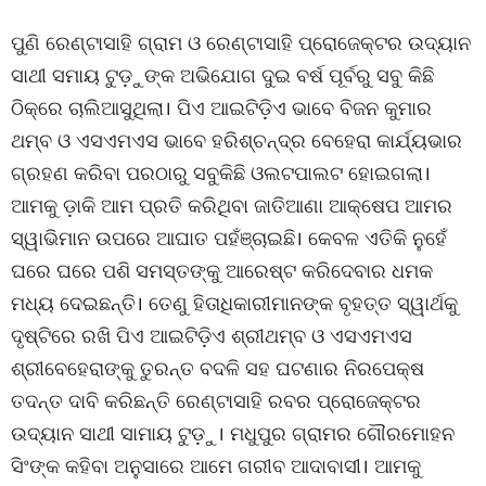
ପୁଣି ରେଣ୍ଟାସାହି ଗ୍ରାମ ଓ ରେଣ୍ଟାସାହି ପ୍ରୋଜେକ୍ଟର ଉଦ୍ୟାନ
ସାଥୀ ସମାୟ ଟୁଡ଼ୁଙ୍କ ଅଭିଯୋଗ ଦୁଇ ବର୍ଷ ପୂର୍ବରୁ ସବୁ କିଛି
ଠିକ୍ରେ ଚାଲିଆସୁଥିଲା। ପିଏ ଆଇଟିଡ଼ିଏ ଭାବେ ବିଜନ କୁମାର
ଥମ୍ବ ଓ ଏସଏମଏସ ଭାବେ ହରିଶ୍ଚନ୍ଦ୍ର ବେହେରା କାର୍ଯ୍ୟଭାର
ଗ୍ରହଣ କରିବା ପରଠାରୁ ସବୁକିଛି ଓଲଟପାଲଟ ହୋଇଗଲା।
ଆମକୁ ଡ଼ାକି ଆମ ପ୍ରତି କରିଥିବା ଜାତିଆଣା ଆକ୍ଷେପ ଆମର
ସ୍ୱାଭିମାନ ଉପରେ ଆଘାତ ପହଁଞ୍ଚାଇଛି। କେବଳ ଏତିକି ନୁହେଁ
ଘରେ ଘରେ ପଶି ସମସ୍ତଙ୍କୁ ଆରେଷ୍ଟ କରିଦେବାର ଧମକ
ମଧ୍ୟ ଦେଇଛନ୍ତି। ତେଣୁ ହିତାଧିକାରୀମାନଙ୍କ ବୃହତ୍ତ ସ୍ୱାର୍ଥକୁ
ଦୃଷ୍ଟିରେ ରଖି ପିଏ ଆଇଟିଡ଼ିଏ ଶ୍ରୀଥମ୍ବ ଓ ଏସଏମଏସ
ଶ୍ରୀବେହେରାଙ୍କୁ ତୁରନ୍ତ ବଦଳି ସହ ଘଟଣାର ନିରପେକ୍ଷ
ତଦନ୍ତ ଦାବି କରିଛନ୍ତି ରେଣ୍ଟାସାହି ରବର ପ୍ରୋଜେକ୍ଟର
ଉଦ୍ୟାନ ସାଥୀ ସାମାୟ ଟୁଡ଼ୁ। ମଧୁପୁର ଗ୍ରାମର ଗୌରମୋହନ
ସିଂଙ୍କ କହିବା ଅନୁସାରେ ଆମେ ଗରୀବ ଆଦାବାସୀ। ଆମକୁ