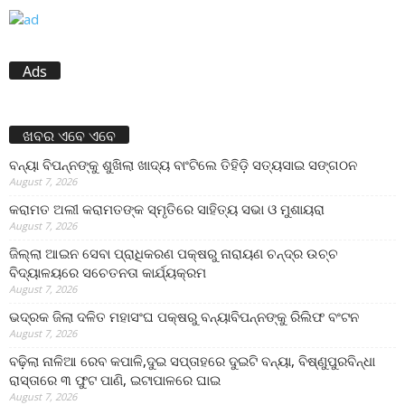
Ads
ଖବର ଏବେ ଏବେ
ବନ୍ୟା ବିପନ୍ନଙ୍କୁ ଶୁଖିଲା ଖାଦ୍ୟ ବାଂଟିଲେ ତିହିଡି଼ ସତ୍ୟସାଇ ସଙ୍ଗଠନ
August 7, 2026
କରାମତ ଅଲୀ କରାମତଙ୍କ ସ୍ମୃତିରେ ସାହିତ୍ୟ ସଭା ଓ ମୁଶାୟରା
August 7, 2026
ଜିଲ୍ଲା ଆଇନ ସେବା ପ୍ରାଧିକରଣ ପକ୍ଷରୁ ନାରାୟଣ ଚନ୍ଦ୍ର ଉଚ୍ଚ
ବିଦ୍ୟାଳୟରେ ସଚେତନତା କାର୍ଯ୍ୟକ୍ରମ
August 7, 2026
ଭଦ୍ରକ ଜିଲା ଦଳିତ ମହାସଂଘ ପକ୍ଷରୁ ବନ୍ୟାବିପନ୍ନଙ୍କୁ ରିଲିଫ ବଂଟନ
August 7, 2026
ବଢ଼ିଲା ନାଳିଆ ରେବ କପାଳି,ଦୁଇ ସପ୍ତାହରେ ଦୁଇଟି ବନ୍ୟା, ବିଷ୍ଣୁପୁରବିନ୍ଧା
ରାସ୍ତାରେ ୩ ଫୁଟ ପାଣି, ଇଟାପାଳରେ ଘାଇ
August 7, 2026