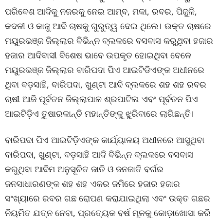
ପରିବେଶ ଆଦିକୁ ନଜରକୁ ନେଇ ଆମ୍ବ, ମକା, ରବର, ପିଜୁଳି,
କଦଳୀ ଓ କାଜୁ ଆଦି ଚାଷକୁ ଗୁରୁତ୍ୱ ଦେଇ ଥିଲେ। ଉକ୍ତ ଚାଷରେ
ମୟୁରଭଞ୍ଜ ଜିଲ୍ଲାର ବିଭିନ୍ନ ବ୍ଲକରେ ବସବାସ କରୁଥିବା ହଜାର
ହଜାର ଆଦିବାସୀ ବିଶେଷ ଭାବେ ଉପକୃତ ହୋଇଥିବା ବେଳେ
ମୟୁରଭଞ୍ଜ ଜିଲ୍ଲାର ବାରିପଦା ପିଏ ଆଇଟିଡିଏଙ୍କ ଅଧୀନରେ
ଥିବା ବଡ଼ସାହି, ବାରିପଦା, ଖୁଣ୍ଟା ଆଦି ବ୍ଲକରେ ଶହ ଶହ ରବର
ଚାଷୀ ଆଜି ପୂର୍ବତନ ଜିଲ୍ଲାପାଳ ଶ୍ରପାଟିଲ ଏବଂ ପୂର୍ବତନ ପିଏ
ଆଇଟିଡ଼ିଏ ତୁଷାରକାନ୍ତି ମହାନ୍ତିଙ୍କୁ ଝୁରିବାରେ ଲାଗିଛନ୍ତି।
ବାରିପଦା ପିଏ ଆଇଟିଡ଼ିଏଙ୍କ କାର୍ଯ୍ୟାଳୟ ଅଧୀନରେ ଆସୁଥିବା
ବାରିପଦା, ଖୁଣ୍ଟା, ବଡ଼ସାହି ଆଦି ବିଭିନ୍ନ ବ୍ଲକରେ ବସବାସ
କରୁଥିବା ଆଦିମ ଅନୁସୂଚିତ ଜାତି ଓ ଜନଜାତି ବର୍ଗର
ଜନସାଧାରଣଙ୍କ ଶହ ଶହ ଏକର ଜମିରେ ହଜାର ହଜାର
ସଂଖ୍ୟାରେ ରବର ଗଛ ରୋପଣ କରାଯାଇଥିଲା ଏବଂ ଉକ୍ତ ଗଛର
ନିୟମିତ ଯତ୍ନ ନେବା, ପ୍ରତ୍ୟେକ ବର୍ଷ ମୂଳକୁ କୋଡ଼ାଖୋସା କରି