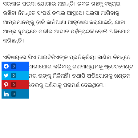
ସରକାର ପଇସା ଯୋଗାଉ ନାହାନ୍ତି। ରବର ଗଛକୁ ବଞ୍ଚାଇ
ରଖିବା ନିମନ୍ତେ ସଂଘର୍ଷ ଚଳାଇ ଆସୁଛେ। ପଇସା ମାଗିବାରୁ
ଆମ୍ଭମାନଙ୍କୁ ଡ଼ାକି ଜାତିଆଣା ଆକ୍ଷେପ କରାଯାଇଛି, ଯାହା
ଆମ୍ଭ ହୃଦୟରେ ଗଭୀର ଆଘାତ ପହଁଞ୍ଚାଇଛି ବୋଲି ଅଭିଯୋଗ
କରିଛନ୍ତି।
ଏବିଷୟରେ ପିଏ ଆଇଟିଡ଼ିଏଙ୍କ ପ୍ରତିକ୍ରିୟା ଜାଣିବା ନିମନ୍ତେ
ଫୋନରେ ଯୋଗାଯୋଗ କରିବାରୁ ଗଣମାଧ୍ୟମକୁ ଷ୍ଟେଟମେଣ୍ଟ
0
ଦେବାର କ୍ଷମତା ତାଙ୍କୁ ମିଳିନାହିଁ। ତଥାପି ଅଭିଯୋଗକୁ ଖଣ୍ଡନ
0
କରିବା ସହ ଭିତରକୁ ପଶିବାକୁ ପରାମର୍ଶ ଦେଇଥିଲେ।
0
0