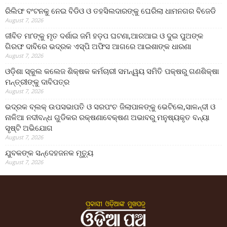
ରିଲିଫ ବଂଟନକୁ ନେଇ ବିଡିଓ ଓ ତହସିଲଦାରଙ୍କୁ ଘେରିଲା ଧାମନଗର ବିଜେଡି
August 7, 2026
ଜୀବିତ ମା’ଙ୍କୁ ମୃତ ଦର୍ଶାଇ ଜମି ହଡ଼ପ ଘଟଣା,ଆରଆଇ ଓ ଦୁଇ ପୁଅଙ୍କ
ଗିରଫ ଦାବିରେ ଭଦ୍ରକ ଏସ୍‌ପି ଅଫିସ ଆଗରେ ଆଇଶାଙ୍କ ଧାରଣା
August 7, 2026
ଓଡ଼ିଶା ସ୍କୁଲ କଲେଜ ଶିକ୍ଷକ କର୍ମଚାରୀ ସମନ୍ୱୟ ସମିତି ପକ୍ଷରୁ ଗଣଶିକ୍ଷା
ମନ୍ତ୍ରୀଙ୍କୁ ଦାବିପତ୍ର
August 7, 2026
ଭଦ୍ରକ ବ୍ଲକ୍ ଉପସଭାପତି ଓ ସରପଂଚ ଜିଲାପାଳଙ୍କୁ ଭେଟିଲେ,ସାଳନ୍ଦୀ ଓ
ନାଳିଆ ନଦୀବନ୍ଧ ଗୁଡିକର ରକ୍ଷଣାବେକ୍ଷଣ ଅଭାବରୁ ମନୁଷ୍ୟକୃତ ବନ୍ୟା
ସୃଷ୍ଟି ଅଭିଯୋଗ
August 7, 2026
ଯୁବକଙ୍କ ସନ୍ଦେହଜନକ ମୃତ୍ୟୁ
August 7, 2026