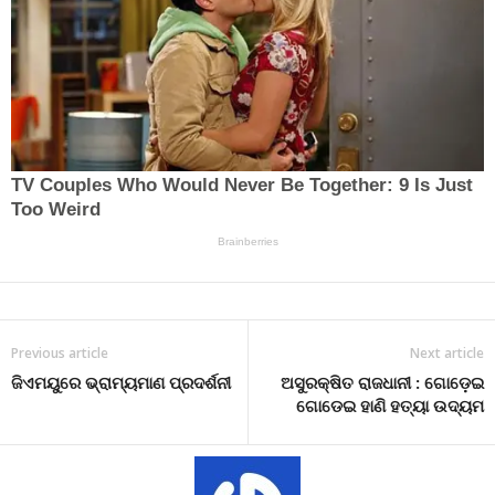
Previous article
Next article
ଜିଏମୟୁରେ ଭ୍ରାମ୍ୟମାଣ ପ୍ରଦର୍ଶନୀ
ଅସୁରକ୍ଷିତ ରାଜଧାନୀ : ଗୋଡ଼େଇ
ଗୋଡେଇ ହାଣି ହତ୍ୟା ଉଦ୍ୟମ