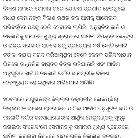
ବିକାଶ ନାମରେ ଯୋଜନା ପରେ ଯୋଜନା ପ୍ରଣୀତ ହେଉଥିଲେ
ମଧ୍ୟ ସେମାନଙ୍କ ବିକାଶ ରଥର ଚକ ଆଗକୁ ଆଗେଇବା
ପରିବର୍ତ୍ତେ ପଛକୁ ଠେଲି ହେବାରେ ଲାଗିଛି। ଅନୁସୂଚିତ ଜାତି ଓ
ଜନଜାତିକୁ ସମାଜର ମୁଖ୍ୟ ସ୍ରୋତରେ ସାମିଲ ନିମନ୍ତେ କେନ୍ଦ୍ର
ଓ ରାଜ୍ୟ ସରକାର ରାଜକୋଷରୁ ପ୍ରତ୍ୟେକ ବର୍ଷ କୋଟି କୋଟି
ଟଙ୍କା ବ୍ୟୟ ବରାଦ କରିଆସୁଥିବା ବେଳେ କେବଳ ପରିସଂଖ୍ୟାନ
ଭିତରେ ଉନ୍ନତିର ବାସ୍ତବ ଚିତ୍ର ରହିଯାଉଛି ଏବଂ ଆଦିମ
ଅନୁସୂଚିତ ଜାତି ଓ ଜନଜାତି ବର୍ଗର ସାମଗ୍ରୀକ ବିକାଶ
ଲକ୍ଷଚ୍ୟୁତ ହୋଇଥିବାର ଅଭିଯୋଗ ଆସିଛି।
୨୦୧୩ରେ ମୟୁରଭଞ୍ଜ ଜିଲ୍ଲାର ତକ୍ରାଳୀନ ଲୋକପ୍ରିୟ
ଜିଲ୍ଲାପାଳ ରାଜେଶ ପ୍ରଭାକର ପାଟିଲ ଆଦିମ ଅନୁସୂଚିତ ଜାତି ଓ
ଜନଜାତି ବର୍ଗର ଜନସାଧାରଣଙ୍କ ଆର୍ଥିକ ମେରୁଦଣ୍ଡକୁ ସୁଦୃଢ଼
କରାଇବା ସଂଗେସଂଗେ ସେମାନଙ୍କୁ ସମାଜର ମୁଖ୍ୟ ସ୍ରୋତରେ
ସାମିଲ କରାଇବା ନିମନ୍ତେ ମୟୁରଭଞ୍ଜ ଜିଲ୍ଲାର ଜଳବାୟୁ,