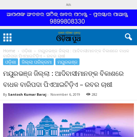
Ads
Home
ଓଡ଼ିଶା
ମୟୁରଭଞ୍ଜ ଜିଲ୍ଲା : ଆଦିବାସୀମାନଙ୍କ ବିକାଶରେ ବାଧକ
ବାରିପଦା ପିଏଆଇଟିଡ଼ିଏ – ରବର ଚାଷୀ
ଓଡ଼ିଶା
ଜିଲ୍ଲା ପରିକ୍ରମା
ମୟୁରଭଞ୍ଜ
ମୟୁରଭଞ୍ଜ ଜିଲ୍ଲା : ଆଦିବାସୀମାନଙ୍କ ବିକାଶରେ
ବାଧକ ବାରିପଦା ପିଏଆଇଟିଡ଼ିଏ – ରବର ଚାଷୀ
By
Santosh Kumar Baraj
-
November 6, 2019
282