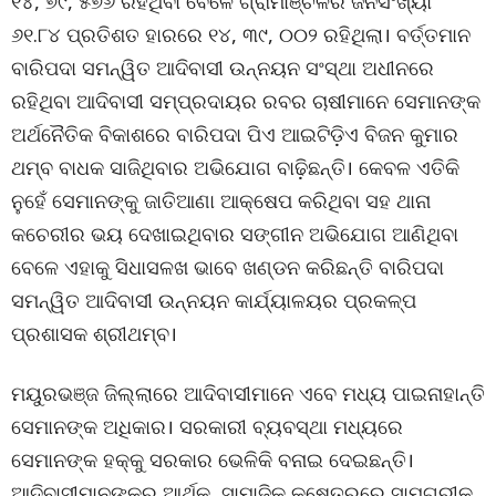
୧୪, ୭୯, ୫୭୬ ରହିଥିବା ବେଳେ ଗ୍ରାମାଞ୍ଚଳର ଜନସଂଖ୍ୟା
୬୧.୮୪ ପ୍ରତିଶତ ହାରରେ ୧୪, ୩୯, ୦୦୨ ରହିଥିଲା। ବର୍ତ୍ତମାନ
ବାରିପଦା ସମନ୍ୱିତ ଆଦିବାସୀ ଉନ୍ନୟନ ସଂସ୍ଥା ଅଧୀନରେ
ରହିଥିବା ଆଦିବାସୀ ସମ୍ପ୍ରଦାୟର ରବର ଚାଷୀମାନେ ସେମାନଙ୍କ
ଅର୍ଥନୈତିକ ବିକାଶରେ ବାରିପଦା ପିଏ ଆଇଟିଡ଼ିଏ ବିଜନ କୁମାର
ଥମ୍ବ ବାଧକ ସାଜିଥିବାର ଅଭିଯୋଗ ବାଢ଼ିଛନ୍ତି। କେବଳ ଏତିକି
ନୁହେଁ ସେମାନଙ୍କୁ ଜାତିଆଣା ଆକ୍ଷେପ କରିଥିବା ସହ ଥାନା
କଚେରୀର ଭୟ ଦେଖାଇଥିବାର ସଙ୍ଗୀନ ଅଭିଯୋଗ ଆଣିଥିବା
ବେଳେ ଏହାକୁ ସିଧାସଳଖ ଭାବେ ଖଣ୍ଡନ କରିଛନ୍ତି ବାରିପଦା
ସମନ୍ୱିତ ଆଦିବାସୀ ଉନ୍ନୟନ କାର୍ଯ୍ୟାଳୟର ପ୍ରକଳ୍ପ
ପ୍ରଶାସକ ଶ୍ରୀଥମ୍ବ।
ମୟୁରଭଞ୍ଜ ଜିଲ୍ଲାରେ ଆଦିବାସୀମାନେ ଏବେ ମଧ୍ୟ ପାଇନାହାନ୍ତି
ସେମାନଙ୍କ ଅଧିକାର। ସରକାରୀ ବ୍ୟବସ୍ଥା ମଧ୍ୟରେ
ସେମାନଙ୍କ ହକ୍କୁ ସରକାର ଭେଳିକି ବନାଇ ଦେଇଛନ୍ତି।
ଆଦିବାସୀମାନଙ୍କର ଆର୍ଥିକ, ସାମାଜିକ କ୍ଷେତ୍ରରେ ସାମଗ୍ରୀକ