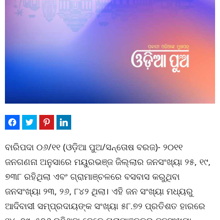
ବାରିପଦା ୦୬/୧୧ (ଓଡ଼ିଆ ପୁଅ/ସନ୍ତୋଷ ବରଜ)- ୨୦୧୧
ଜନଗଣନା ଅନୁସାରେ ମୟୁରଭଞ୍ଜ ଜିଲ୍ଲାର ଜନସଂଖ୍ୟା ୨୫, ୧୯,
୭୩୮ ରହିଥିଲା ଏବଂ ଗ୍ରାମାଞ୍ଚଳରେ ବସବାସ କରୁଥିବା
ଜନସଂଖ୍ୟା ୨୩, ୨୬, ୮୪୨ ଥିଲା। ଏହି ଜନ ସଂଖ୍ୟା ମଧ୍ୟରୁ
ଆଦିବାସୀ ସମ୍ପ୍ରଦାୟଙ୍କ ସଂଖ୍ୟା ୫୮.୭୨ ପ୍ରତିଶତ ହାରରେ