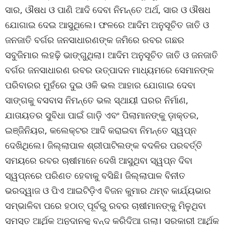
ସାର, ଔଷଧ ଓ ପାଣି ଆଦି ଦେବା ନିମନ୍ତେ ଅର୍ଥ, ସାର ଓ ଔଷଧ
ଯୋଗାଇ ଦେଇ ଆସୁଥିଲେ। ଫଳରେ ଆଦିମ ଅନୁସୂଚିତ ଜାତି ଓ
ଜନଜାତି ବର୍ଗର ଜନସାଧାରଣଙ୍କ ଜମିରେ ରବର ଗଛର
ସବୁଜିମାର ଲହଢ଼ି ଭାଙ୍ଗୁଥିଲା। ଆଦିମ ଅନୁସୂଚିତ ଜାତି ଓ ଜନଜାତି
ବର୍ଗର ଜନସାଧାରଣ ରବର ଉତ୍ପାଦନ ମାଧ୍ୟମରେ ସେମାନଙ୍କ
ପରିବାରର ମୁହଁରେ ଦୁଇ ଓଳି ଭଲ ଆହାର ଯୋଗାଇ ଦେବା
ସାଙ୍ଗକୁ ବସବାସ ନିମନ୍ତେ ଭଲ ସ୍ଥାୟୀ ଘରର ନିର୍ମାଣ,
ଯାତାୟତର ସୁବିଧା ପାଇଁ ଗାଡ଼ି ଏବଂ ପିଲାମାନଙ୍କୁ ଡ଼ାକ୍ତର,
ଇଞ୍ଜିନିୟର, କଲେକ୍ଟର ଆଦି କରାଇବା ନିମନ୍ତେ ସ୍ୱପ୍ନ
ଦେଖିଥିଲେ। ଜିଲ୍ଲାପାଳ ଶ୍ରୀପାଟିଲଙ୍କ ବଦଳିର ପରବର୍ତ୍ତି
ସମୟରେ ରବର ଚାଷୀମାନେ ଦେଖି ଆସୁଥିବା ସ୍ୱପ୍ନ ଦିବା
ସ୍ୱପ୍ନରେ ପରିଣତ ହେବାକୁ ବସିଛି। ଜିଲ୍ଲାପାଳ ବିନୀତ
ଭରଦ୍ୱାଜ ଓ ପିଏ ଆଇଟିଡ଼ିଏ ବିଜନ କୁମାର ଥମ୍ବ କାର୍ଯ୍ୟଭାର
ସମ୍ଭାଳିବା ପରେ ହଠାତ୍ ପୂର୍ବରୁ ରବର ଚାଷୀମାନଙ୍କୁ ମିଳୁଥିବା
ସମସ୍ତ ଆର୍ଥିକ ଅନୁଦାନକୁ ବନ୍ଦ କରିଦିଆ ଗଲା। ସରକାରୀ ଆର୍ଥିକ