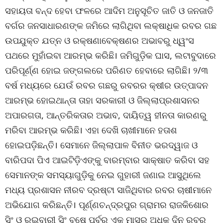
ସହାୟତା ବନ୍ଦ ହେବା ଫଳରେ ଆଦିମ ଅନୁସୂଚିତ ଜାତି ଓ ଜନଜାତି
ବର୍ଗର ଜନସାଧାରଣଙ୍କ ଜମିରେ ଲାଗିଥିବା ଲକ୍ଷାଧିକ ରବର ଗଛ
ଉପଯୁକ୍ତ ଯତ୍ନ ଓ ରକ୍ଷଣାବେକ୍ଷଣର ଅଭାବରୁ ଧ୍ୱଂସ
ପଥରେ ମୁହାଁଇବା ଆରମ୍ଭ କରିଛି। ଜମିଗୁଡ଼ିକ ଘାସ, ଲଟାବୁଦାରେ
ପରିପୂର୍ଣ୍ଣ ହୋଇ ଜଙ୍ଗଲରେ ପରିଣତ ହେବାରେ ଲାଗିଛି। ୨/୩
ବର୍ଷ ମଧ୍ୟରେ ଯେଉଁ ରବର ଗଛରୁ ରବରର କ୍ଷୀର ଉତ୍ପାଦନ
ଆରମ୍ଭ ହୋଇଥାନ୍ତା ତାହା ସରକାରୀ ଓ ଜିଲ୍ଲାପ୍ରଶାସନର
ଅପାରଗତା, ଆନ୍ତରିକତାର ଅଭାବ, ଦାୟିତ୍ୱ ହୀନତା କାରଣରୁ
ମରିବା ଆରମ୍ଭ କରିଛି। ଏହା ଦେଖି ଚାଖୀମାନେ ହତାଶ
ହୋଇପଡ଼ିଛନ୍ତି। ସେମାନେ ଜିଲ୍ଲାପାଳ ବିନୀତ ଭରଦ୍ୱାଜ ଓ
ବାରିପଦା ପିଏ ଆଇଟିଡ଼ିଏଙ୍କୁ ବାରମ୍ବାର ସାକ୍ଷାତ କରିବା ସହ
ସେମାନଙ୍କ ସମସ୍ୟାଗୁଡ଼ିକୁ ନେଇ ଗୁହାରୀ ଜଣାଇ ଆସୁଥିଲେ
ମଧ୍ୟ ପ୍ରଶାସନ ନୀରବ ଦ୍ରଷ୍ଟା ସାଜିଥିବାର ରବର ଚାଷୀମାନେ
ଅଭିଯୋଗ କରିଛନ୍ତି। ପୂର୍ଣ୍ଣଚନ୍ଦ୍ରପୁର ଗ୍ରାମର ରାଜକିଶୋର
ସିଂ ଓ ରଇବାରୀ ସିଂ ବଷେ ପୂର୍ବରୁ ଏକ ମାସରୁ ଅଧିକ ଦିନ ରବର