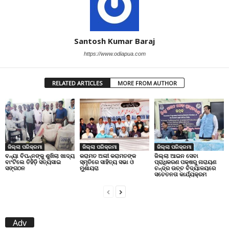
Santosh Kumar Baraj
https://www.odiapua.com
RELATED ARTICLES
MORE FROM AUTHOR
ଜିଲ୍ଲା ପରିକ୍ରମା
ଜିଲ୍ଲା ପରିକ୍ରମା
ଜିଲ୍ଲା ପରିକ୍ରମା
ବନ୍ୟା ବିପନ୍ନଙ୍କୁ ଶୁଖିଲା ଖାଦ୍ୟ
କରାମତ ଅଲୀ କରାମତଙ୍କ
ଜିଲ୍ଲା ଆଇନ ସେବା
ବାଂଟିଲେ ତିହିଡି଼ ସତ୍ୟସାଇ
ସ୍ମୃତିରେ ସାହିତ୍ୟ ସଭା ଓ
ପ୍ରାଧିକରଣ ପକ୍ଷରୁ ନାରାୟଣ
ସଙ୍ଗଠନ
ମୁଶାୟରା
ଚନ୍ଦ୍ର ଉଚ୍ଚ ବିଦ୍ୟାଳୟରେ
ସଚେତନତା କାର୍ଯ୍ୟକ୍ରମ
Adv