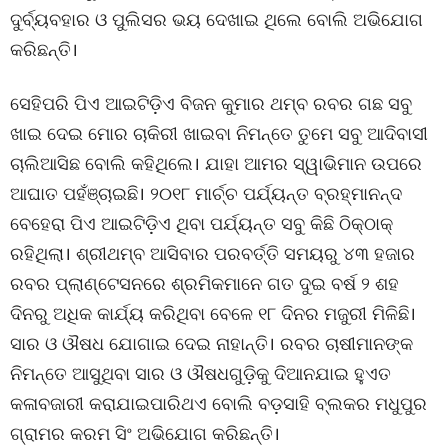
ଦୁର୍ବ୍ୟବହାର ଓ ପୁଲିସର ଭୟ ଦେଖାଇ ଥିଲେ ବୋଲି ଅଭିଯୋଗ
କରିଛନ୍ତି।
ସେହିପରି ପିଏ ଆଇଟିଡ଼ିଏ ବିଜନ କୁମାର ଥମ୍ବ ରବର ଗଛ ସବୁ
ଖାଇ ଦେଇ ମୋର ଚାକିରୀ ଖାଇବା ନିମନ୍ତେ ତୁମେ ସବୁ ଆଦିବାସୀ
ଚାଲିଆସିଛ ବୋଲି କହିଥିଲେ। ଯାହା ଆମର ସ୍ୱାଭିମାନ ଉପରେ
ଆଘାତ ପହଁଞ୍ଚାଇଛି। ୨୦୧୮ ମାର୍ଚ୍ଚ ପର୍ଯ୍ୟନ୍ତ ବ୍ରହ୍ମାନନ୍ଦ
ବେହେରା ପିଏ ଆଇଟିଡ଼ିଏ ଥିବା ପର୍ଯ୍ୟନ୍ତ ସବୁ କିଛି ଠିକ୍ଠାକ୍
ରହିଥିଲା। ଶ୍ରୀଥମ୍ବ ଆସିବାର ପରବର୍ତ୍ତି ସମୟରୁ ୪୩ ହଜାର
ରବର ପ୍ଲାଣ୍ଟେସନରେ ଶ୍ରମିକମାନେ ଗତ ଦୁଇ ବର୍ଷ ୨ ଶହ
ଦିନରୁ ଅଧିକ କାର୍ଯ୍ୟ କରିଥିବା ବେଳେ ୧୮ ଦିନର ମଜୁରୀ ମିଳିଛି।
ସାର ଓ ଔଷଧ ଯୋଗାଇ ଦେଇ ନାହାନ୍ତି। ରବର ଚାଷୀମାନଙ୍କ
ନିମନ୍ତେ ଆସୁଥିବା ସାର ଓ ଔଷଧଗୁଡ଼ିକୁ ଦିଆନଯାଇ ହୁଏତ
କଳାବଜାରୀ କରାଯାଇପାରିଥଏ ବୋଲି ବଡ଼ସାହି ବ୍ଲକର ମଧୁପୁର
ଗ୍ରାମର କରମ ସିଂ ଅଭିଯୋଗ କରିଛନ୍ତି।