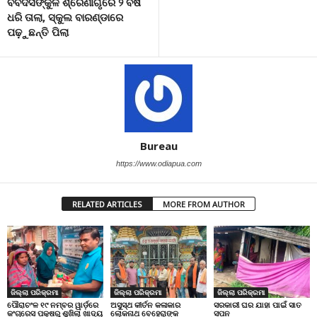
ବିବଦସଙ୍କୁଳ ଶ୍ରେଣୀଗୃରେ ୨ ବର୍ଷ
ଧରି ତାଲା, ସ୍କୁଲ ବାରଣ୍ଡାରେ
ପଢ଼ୁଛନ୍ତି ପିଲା
Bureau
https://www.odiapua.com
RELATED ARTICLES
MORE FROM AUTHOR
ଜିଲ୍ଲା ପରିକ୍ରମା
ଜିଲ୍ଲା ପରିକ୍ରମା
ଜିଲ୍ଲା ପରିକ୍ରମା
ପୌରାଚଂଳ ୧୯ ନମ୍ବର ୱାର୍ଡ଼ରେ
ଅସୁସ୍ଥ କୀର୍ତନ କଳାକାର
ସରକାରୀ ଘର ଯାହା ପାଇଁ ସାତ
କଂଗ୍ରେସ ପକ୍ଷରୁ ଶୁଖିଲା ଖାଦ୍ୟ
ଲୋକନାଥ ବେହେରାଙ୍କ
ସପନ