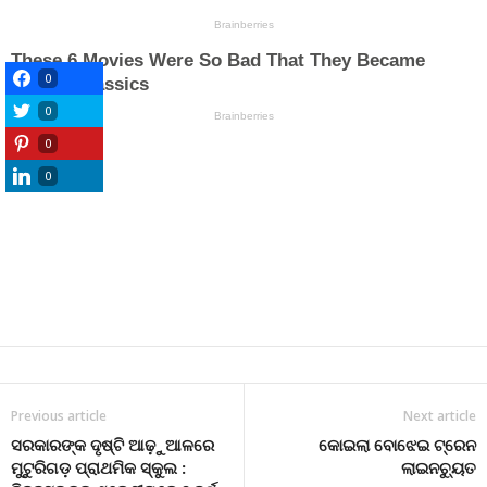
0
0
0
0
Previous article
Next article
ସରକାରଙ୍କ ଦୃଷ୍ଟି ଆଢ଼ୁଆଳରେ
କୋଇଲା ବୋଝେଇ ଟ୍ରେନ
ମୁଟୁରିଗଡ଼ ପ୍ରାଥମିକ ସ୍କୁଲ :
ଲାଇନଚ୍ୟୁତ