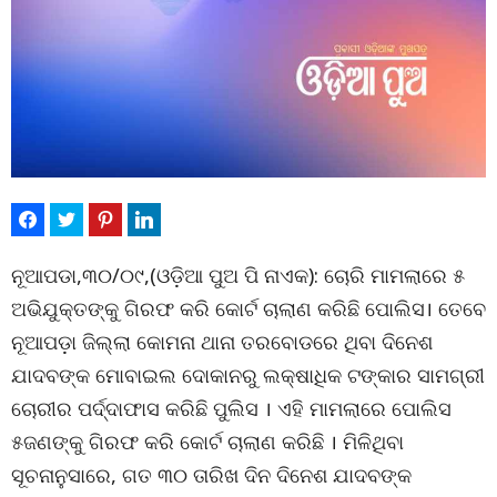
ନୂଆପଡା,୩୦/୦୯,(ଓଡ଼ିଆ ପୁଅ ପି ନାଏକ): ଚୋରି ମାମଲାରେ ୫
ଅଭିଯୁକ୍ତଙ୍କୁ ଗିରଫ କରି କୋର୍ଟ ଚାଲାଣ କରିଛି ପୋଲିସ। ତେବେ
ନୂଆପଡ଼ା ଜିଲ୍ଲା କୋମନା ଥାନା ତରବୋଡରେ ଥିବା ଦିନେଶ
ଯାଦବଙ୍କ ମୋବାଇଲ ଦୋକାନରୁ ଲକ୍ଷାଧିକ ଟଙ୍କାର ସାମଗ୍ରୀ
ଚୋରୀର ପର୍ଦ୍ଦାଫାସ କରିଛି ପୁଲିସ । ଏହି ମାମଲାରେ ପୋଲିସ
୫ଜଣଙ୍କୁ ଗିରଫ କରି କୋର୍ଟ ଚାଲାଣ କରିଛି । ମିଳିଥିବା
ସୂଚନାନୁସାରେ, ଗତ ୩୦ ତାରିଖ ଦିନ ଦିନେଶ ଯାଦବଙ୍କ