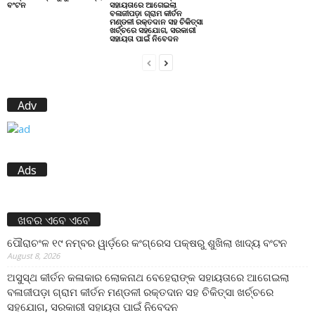
ବଂଟନ
ସହାୟତାରେ ଆଗେଇଲା
ବଳାଜୀପଡ଼ା ଗ୍ରାମ କୀର୍ତନ
ମଣ୍ଡଳୀ ରକ୍ତଦାନ ସହ ଚିକିତ୍ସା
ଖର୍ଚ୍ଚରେ ସହଯୋଗ, ସରକାରୀ
ସହାୟତା ପାଇଁ ନିବେଦନ
Adv
Ads
ଖବର ଏବେ ଏବେ
ପୌରାଚଂଳ ୧୯ ନମ୍ବର ୱାର୍ଡ଼ରେ କଂଗ୍ରେସ ପକ୍ଷରୁ ଶୁଖିଲା ଖାଦ୍ୟ ବଂଟନ
August 8, 2026
ଅସୁସ୍ଥ କୀର୍ତନ କଳାକାର ଲୋକନାଥ ବେହେରାଙ୍କ ସହାୟତାରେ ଆଗେଇଲା
ବଳାଜୀପଡ଼ା ଗ୍ରାମ କୀର୍ତନ ମଣ୍ଡଳୀ ରକ୍ତଦାନ ସହ ଚିକିତ୍ସା ଖର୍ଚ୍ଚରେ
ସହଯୋଗ, ସରକାରୀ ସହାୟତା ପାଇଁ ନିବେଦନ