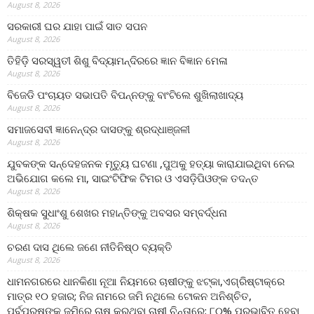
August 8, 2026
ସରକାରୀ ଘର ଯାହା ପାଇଁ ସାତ ସପନ
August 8, 2026
ତିହିଡି଼ ସରସ୍ୱତୀ ଶିଶୁ ବିଦ୍ୟାମନ୍ଦିରରେ ଜ୍ଞାନ ବିଜ୍ଞାନ ମେଳା
August 8, 2026
ବିଜେଡି ପଂଚାୟତ ସଭାପତି ବିପନ୍ନଙ୍କୁ ବାଂଟିଲେ ଶୁଖିଲାଖାଦ୍ୟ
August 8, 2026
ସମାଜସେବୀ ଜ୍ଞାନେନ୍ଦ୍ର ଦାସଙ୍କୁ ଶ୍ରଦ୍ଧାଞ୍ଜଳୀ
August 8, 2026
ଯୁବକଙ୍କ ସନ୍ଦେହଜନକ ମୃତ୍ୟୁ ଘଟଣା ,ପୁଅକୁ ହତ୍ୟା କାରାଯାଇଥିବା ନେଇ
ଅଭିଯୋଗ କଲେ ମା, ସାଇଂଟିଫିକ ଟିମର ଓ ଏସଡ଼ିପିଓଙ୍କ ତଦନ୍ତ
August 8, 2026
ଶିକ୍ଷକ ସୁଧାଂଶୁ ଶେଖର ମହାନ୍ତିଙ୍କୁ ଅବସର ସମ୍ବର୍ଦ୍ଧନା
August 8, 2026
ଚରଣ ଦାସ ଥିଲେ ଜଣେ ନୀତିନିଷ୍ଠ ବ୍ୟକ୍ତି
August 8, 2026
ଧାମନଗରରେ ଧାନକିଣା ନୂଆ ନିୟମରେ ଚାଷୀଙ୍କୁ ଝଟ୍‌କା,ଏଗ୍ରିଷ୍ଟାକ୍‌ରେ
ମାତ୍ର ୧୦ ହଜାର; ନିଜ ନାମରେ ଜମି ନଥିଲେ ଟୋକନ ଅନିଶ୍ଚିତ,
ପୂର୍ବପୁରୁଷଙ୍କ ଜମିରେ ଚାଷ କରୁଥିବା ଚାଷୀ ଚିନ୍ତାରେ; ୮୦% ପ୍ରଭାବିତ ହେବା