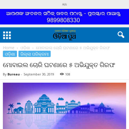
Ads
Home
ଓଡ଼ିଶା
ମୋବାଇଲ ଚୋରି ଘଟଣାରେ ୫ ଅଭିଯୁକ୍ତ ଗିରଫ
ଓଡ଼ିଶା
ଜିଲ୍ଲା ପରିକ୍ରମା
ମୋବାଇଲ ଚୋରି ଘଟଣାରେ ୫ ଅଭିଯୁକ୍ତ ଗିରଫ
By
Bureau
-
September 30, 2019
108