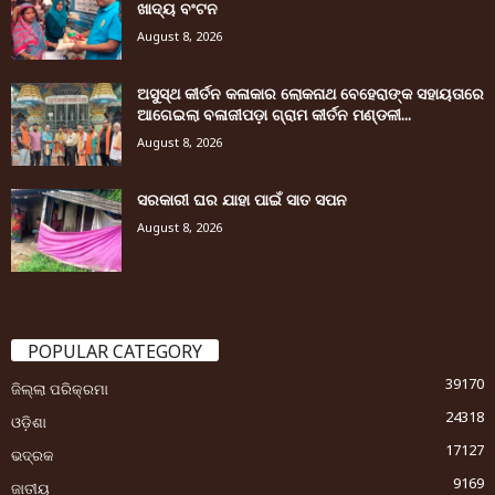
ଖାଦ୍ୟ ବଂଟନ
August 8, 2026
ଅସୁସ୍ଥ କୀର୍ତନ କଳାକାର ଲୋକନାଥ ବେହେରାଙ୍କ ସହାୟତାରେ
ଆଗେଇଲା ବଳାଜୀପଡ଼ା ଗ୍ରାମ କୀର୍ତନ ମଣ୍ଡଳୀ...
August 8, 2026
ସରକାରୀ ଘର ଯାହା ପାଇଁ ସାତ ସପନ
August 8, 2026
POPULAR CATEGORY
39170
ଜିଲ୍ଲା ପରିକ୍ରମା
24318
ଓଡ଼ିଶା
17127
ଭଦ୍ରକ
9169
ଜାତୀୟ