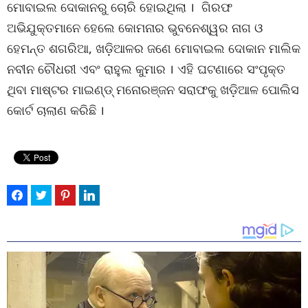
ମୋବାଇଲ ଦୋକାନରୁ ଚୋରି ହୋଇଥିଲା । ଗିରଫ
ଅଭିଯୁକ୍ତମାନେ ହେଲେ କୋମନାର ଭୁବନେଶ୍ୱର ନାଗ ଓ
ହେମନ୍ତ ଶଗରିଆ, ଖଡ଼ିଆଳର ଜଣେ ମୋବାଇଲ ଦୋକାନ ମାଲିକ
ନବୀନ ଚୌଧରୀ ଏବଂ ରାହୁଲ କୁମାର । ଏହି ଘଟଣାରେ ସଂପୃକ୍ତ
ଥିବା ମାଷ୍ଟର ମାଇଣ୍ଡ୍ ମନୋରଞ୍ଜନ ସରାଫକୁ ଖଡ଼ିଆଳ ପୋଲିସ
କୋର୍ଟ ଚାଲାଣ କରିଛି ।