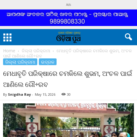
Ads
Home
ଜିଲ୍ଲା ପରିକ୍ରମା
ମେଧାବୃତି ପରିକ୍ଷାରେ ଚମକିଲେ ଶୁଭମ, ଅଂଚଳ
ପାଇଁ ଆଣିଲେ ଗୌ÷ରବ
ଜିଲ୍ଲା ପରିକ୍ରମା
ଭଦ୍ରକ
ମେଧାବୃତି ପରିକ୍ଷାରେ ଚମକିଲେ ଶୁଭମ, ଅଂଚଳ ପାଇଁ
ଆଣିଲେ ଗୌ÷ରବ
By
Snigdha Ray
-
May 15, 2026
30