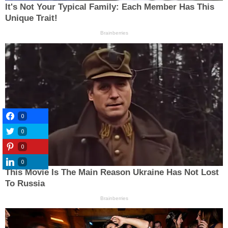
0
0
0
0