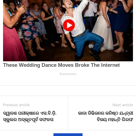
Previous article
Next article
ଦ୍ୱାଦଶ ପରୀକ୍ଷାରେ ଏସ.ବି.ଡ଼ି.
କାଡା ଡିଭିଜନର କନିଷ୍ଠ ଯନ୍ତ୍ରୀ
ସ୍କୁଲର ଅଦ୍ଭୂତପୂର୍ବ ସଫଳତା
ବିଜୟ ମହାନ୍ତି ଗିରଫ