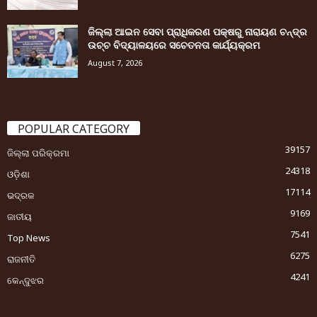
ଜିଲ୍ଲା ଆଇନ ସେବା ପ୍ରାଧିକରଣ ପକ୍ଷରୁ ନାରାୟଣ ଚନ୍ଦ୍ର
ଉଚ୍ଚ ବିଦ୍ୟାଳୟରେ ସଚେତନତା କାର୍ଯ୍ୟକ୍ରମ
August 7, 2026
POPULAR CATEGORY
39157
ଜିଲ୍ଲା ପରିକ୍ରମା
24318
ଓଡ଼ିଶା
17114
ଭଦ୍ରକ
9169
ଜାତୀୟ
7541
Top News
6275
ରାଜନୀତି
4241
କେନ୍ଦୁଝର