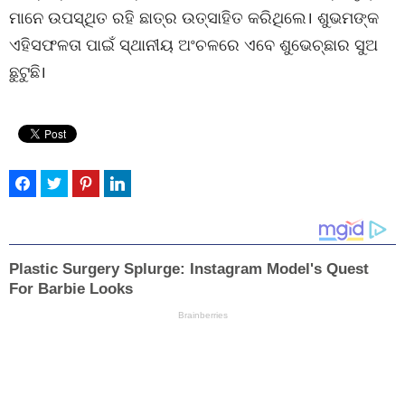
ମାନେ ଉପସ୍ଥିତ ରହି ଛାତ୍ର ଉତ୍ସାହିତ କରିଥିଲେ। ଶୁଭମଙ୍କ
ଏହିସଫଳତା ପାଇଁ ସ୍ଥାନୀୟ ଅଂଚଳରେ ଏବେ ଶୁଭେଚ୍ଛାର ସୁଅ
ଛୁଟୁଛି।