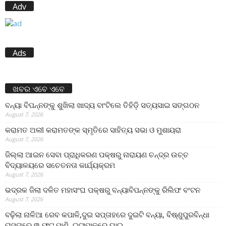
Adv
Ads
ଖବର ଏବେ ଏବେ
ବନ୍ୟା ବିପନ୍ନଙ୍କୁ ଶୁଖିଲା ଖାଦ୍ୟ ବାଂଟିଲେ ତିହିଡି଼ ସତ୍ୟସାଇ ସଙ୍ଗଠନ
August 7, 2026
କରାମତ ଅଲୀ କରାମତଙ୍କ ସ୍ମୃତିରେ ସାହିତ୍ୟ ସଭା ଓ ମୁଶାୟରା
August 7, 2026
ଜିଲ୍ଲା ଆଇନ ସେବା ପ୍ରାଧିକରଣ ପକ୍ଷରୁ ନାରାୟଣ ଚନ୍ଦ୍ର ଉଚ୍ଚ
ବିଦ୍ୟାଳୟରେ ସଚେତନତା କାର୍ଯ୍ୟକ୍ରମ
August 7, 2026
ଭଦ୍ରକ ଜିଲା ଦଳିତ ମହାସଂଘ ପକ୍ଷରୁ ବନ୍ୟାବିପନ୍ନଙ୍କୁ ରିଲିଫ ବଂଟନ
August 7, 2026
ବଢ଼ିଲା ନାଳିଆ ରେବ କପାଳି,ଦୁଇ ସପ୍ତାହରେ ଦୁଇଟି ବନ୍ୟା, ବିଷ୍ଣୁପୁରବିନ୍ଧା
ରାସ୍ତାରେ ୩ ଫୁଟ ପାଣି, ଇଟାପାଳରେ ଘାଇ