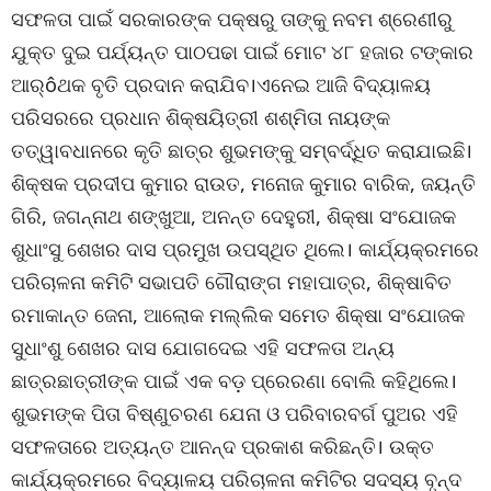
ସଫଳତା ପାଇଁ ସରକାରଙ୍କ ପକ୍ଷରୁ ତାଙ୍କୁ ନବମ ଶ୍ରେଣୀରୁ
ଯୁକ୍ତ ଦୁଇ ପର୍ଯ୍ୟନ୍ତ ପାଠପଢା ପାଇଁ ମୋଟ ୪୮ ହଜାର ଟଙ୍କାର
ଆର୍ôଥକ ବୃତି ପ୍ରଦାନ କରାଯିବ।ଏନେଇ ଆଜି ବିଦ୍ୟାଳୟ
ପରିସରରେ ପ୍ରଧାନ ଶିକ୍ଷୟିତ୍ରୀ ଶଶ୍ମିତା ନାୟଙ୍କ
ତତ୍ୱାବଧାନରେ କୃତି ଛାତ୍ର ଶୁଭମଙ୍କୁ ସମ୍ବର୍ଦ୍ଧିତ କରାଯାଇଛି।
ଶିକ୍ଷକ ପ୍ରଦୀପ କୁମାର ରାଉତ, ମନୋଜ କୁମାର ବାରିକ, ଜୟନ୍ତି
ଗିରି, ଜଗନ୍ନାଥ ଶଙ୍ଖୁଆ, ଅନନ୍ତ ଦେହୁରୀ, ଶିକ୍ଷା ସଂଯୋଜକ
ଶୁଧାଂସୁ ଶେଖର ଦାସ ପ୍ରମୁଖ ଉପସ୍ଥିତ ଥିଲେ। କାର୍ଯ୍ୟକ୍ରମରେ
ପରିଚାଳନା କମିଟି ସଭାପତି ଗୌରାଙ୍ଗ ମହାପାତ୍ର, ଶିକ୍ଷାବିତ
ରମାକାନ୍ତ ଜେନା, ଆଲୋକ ମଲ୍ଲିକ ସମେତ ଶିକ୍ଷା ସଂଯୋଜକ
ସୁଧାଂଶୁ ଶେଖର ଦାସ ଯୋଗଦେଇ ଏହି ସଫଳତା ଅନ୍ୟ
ଛାତ୍ରଛାତ୍ରୀଙ୍କ ପାଇଁ ଏକ ବଡ଼ ପ୍ରେରଣା ବୋଲି କହିଥିଲେ।
ଶୁଭମଙ୍କ ପିତା ବିଷ୍ଣୁଚରଣ ଯେନା ଓ ପରିବାରବର୍ଗ ପୁଅର ଏହି
ସଫଳତାରେ ଅତ୍ୟନ୍ତ ଆନନ୍ଦ ପ୍ରକାଶ କରିଛନ୍ତି। ଉକ୍ତ
କାର୍ଯ୍ୟକ୍ରମରେ ବିଦ୍ୟାଳୟ ପରିଚାଳନା କମିଟିର ସଦସ୍ୟ ବୃନ୍ଦ