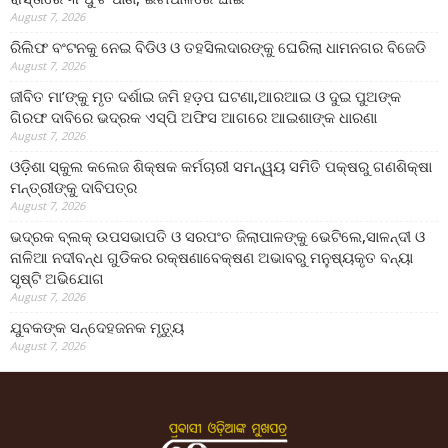
August 7, 2026
ରିଲିଫ ବଂଟନକୁ ନେଇ ବିଡିଓ ଓ ତହସିଲଦାରଙ୍କୁ ଘେରିଲା ଧାମନଗର ବିଜେଡି
August 7, 2026
ଜୀବିତ ମା’ଙ୍କୁ ମୃତ ଦର୍ଶାଇ ଜମି ହଡ଼ପ ଘଟଣା,ଆରଆଇ ଓ ଦୁଇ ପୁଅଙ୍କ
ଗିରଫ ଦାବିରେ ଭଦ୍ରକ ଏସ୍‌ପି ଅଫିସ ଆଗରେ ଆଇଶାଙ୍କ ଧାରଣା
August 7, 2026
ଓଡ଼ିଶା ସ୍କୁଲ କଲେଜ ଶିକ୍ଷକ କର୍ମଚାରୀ ସମନ୍ୱୟ ସମିତି ପକ୍ଷରୁ ଗଣଶିକ୍ଷା
ମନ୍ତ୍ରୀଙ୍କୁ ଦାବିପତ୍ର
August 7, 2026
ଭଦ୍ରକ ବ୍ଲକ୍ ଉପସଭାପତି ଓ ସରପଂଚ ଜିଲାପାଳଙ୍କୁ ଭେଟିଲେ,ସାଳନ୍ଦୀ ଓ
ନାଳିଆ ନଦୀବନ୍ଧ ଗୁଡିକର ରକ୍ଷଣାବେକ୍ଷଣ ଅଭାବରୁ ମନୁଷ୍ୟକୃତ ବନ୍ୟା
ସୃଷ୍ଟି ଅଭିଯୋଗ
August 7, 2026
ଯୁବକଙ୍କ ସନ୍ଦେହଜନକ ମୃତ୍ୟୁ
August 7, 2026