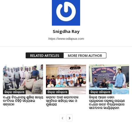
Snigdha Ray
https://www.odiapua.com
RELATED ARTICLES
MORE FROM AUTHOR
ଜିଲ୍ଲା ପରିକ୍ରମା
ଜିଲ୍ଲା ପରିକ୍ରମା
ଜିଲ୍ଲା ପରିକ୍ରମା
ବନ୍ୟା ବିପନ୍ନଙ୍କୁ ଶୁଖିଲା ଖାଦ୍ୟ
କରାମତ ଅଲୀ କରାମତଙ୍କ
ଜିଲ୍ଲା ଆଇନ ସେବା
ବାଂଟିଲେ ତିହିଡି଼ ସତ୍ୟସାଇ
ସ୍ମୃତିରେ ସାହିତ୍ୟ ସଭା ଓ
ପ୍ରାଧିକରଣ ପକ୍ଷରୁ ନାରାୟଣ
ସଙ୍ଗଠନ
ମୁଶାୟରା
ଚନ୍ଦ୍ର ଉଚ୍ଚ ବିଦ୍ୟାଳୟରେ
ସଚେତନତା କାର୍ଯ୍ୟକ୍ରମ