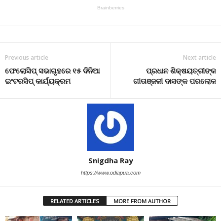
Previous article
Next article
ଫେଲୋସିପ୍ ସଭାଗୃହରେ ୧୫ ଦିନିଆ
ପ୍ରଧାନ ଶିକ୍ଷୟତ୍ରୀଙ୍କ
ଇଂଟରସିପ୍ କାର୍ଯ୍ୟକ୍ରମ
ଗୀତାଞ୍ଜଳୀ ଦାସଙ୍କ ପରଲୋକ
Snigdha Ray
https://www.odiapua.com
RELATED ARTICLES
MORE FROM AUTHOR