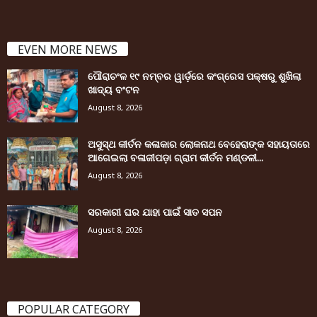
EVEN MORE NEWS
ପୌରାଚଂଳ ୧୯ ନମ୍ବର ୱାର୍ଡ଼ରେ କଂଗ୍ରେସ ପକ୍ଷରୁ ଶୁଖିଲା
ଖାଦ୍ୟ ବଂଟନ
August 8, 2026
ଅସୁସ୍ଥ କୀର୍ତନ କଳାକାର ଲୋକନାଥ ବେହେରାଙ୍କ ସହାୟତାରେ
ଆଗେଇଲା ବଳାଜୀପଡ଼ା ଗ୍ରାମ କୀର୍ତନ ମଣ୍ଡଳୀ...
August 8, 2026
ସରକାରୀ ଘର ଯାହା ପାଇଁ ସାତ ସପନ
August 8, 2026
POPULAR CATEGORY