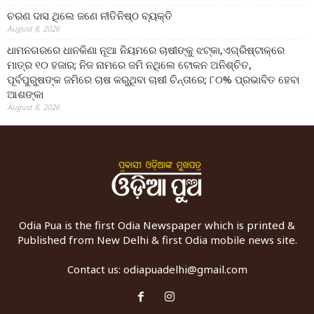
ଚରଣ ଦାସ ଥିଲେ ଜଣେ ନୀତିନିଷ୍ଠ ବ୍ୟକ୍ତି
August 8, 2026
ଧାମନଗରରେ ଧାନକିଣା ନୂଆ ନିୟମରେ ଚାଷୀଙ୍କୁ ଝଟ୍‌କା,ଏଗ୍ରିଷ୍ଟାକ୍‌ରେ
ମାତ୍ର ୧୦ ହଜାର; ନିଜ ନାମରେ ଜମି ନଥିଲେ ଟୋକନ ଅନିଶ୍ଚିତ,
ପୂର୍ବପୁରୁଷଙ୍କ ଜମିରେ ଚାଷ କରୁଥିବା ଚାଷୀ ଚିନ୍ତାରେ; ୮୦% ପ୍ରଭାବିତ ହେବା
ଆଶଙ୍କା
August 8, 2026
Odia Pua is the first Odia Newspaper which is printed &
Published from New Delhi & first Odia mobile news site.
Contact us:
odiapuadelhi@gmail.com