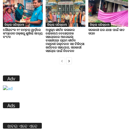
ଜିଲ୍ଲା ପରିକ୍ରମା
ଜିଲ୍ଲା ପରିକ୍ରମା
ଜିଲ୍ଲା ପରିକ୍ରମା
ପୌରାଚଂଳ ୧୯ ନମ୍ବର ୱାର୍ଡ଼ରେ
ଅସୁସ୍ଥ କୀର୍ତନ କଳାକାର
ସରକାରୀ ଘର ଯାହା ପାଇଁ ସାତ
କଂଗ୍ରେସ ପକ୍ଷରୁ ଶୁଖିଲା ଖାଦ୍ୟ
ଲୋକନାଥ ବେହେରାଙ୍କ
ସପନ
ବଂଟନ
ସହାୟତାରେ ଆଗେଇଲା
ବଳାଜୀପଡ଼ା ଗ୍ରାମ କୀର୍ତନ
ମଣ୍ଡଳୀ ରକ୍ତଦାନ ସହ ଚିକିତ୍ସା
ଖର୍ଚ୍ଚରେ ସହଯୋଗ, ସରକାରୀ
ସହାୟତା ପାଇଁ ନିବେଦନ
Adv
Ads
ଖବର ଏବେ ଏବେ