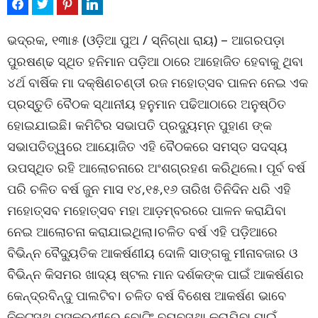
ଭଦ୍ରକ, ୧୩ା୫ (ଓଡ଼ିଆ ପୁଅ / ସ୍ନିଗ୍ଧା ରାୟ) – ଆଗରପଡ଼ା
ପୁରଷଣ୍ଢ ସ୍ଥିତ ହନିମାନ ପଡ଼ିଆ ଠାରେ ଆହୋଜିତ ହେବାକୁ ଥିବା
୪ର୍ଥ ବାର୍ଷିକ ମା ଦକ୍ଷିଣଚଣ୍ଡୀ ରଜ ମହୋତ୍ସବ ପାଳନ ନେଇ ଏକ
ପ୍ରସ୍ତୁତି ବୈଠକ ସ୍ଥାନୀୟ ହନୁମାନ ପଢିଆଠାରେ ଅନୁଷ୍ଠିତ
ହୋଇଯାଇଛି। କମିଟିର ସଭାପତି ପ୍ରଦ୍ୟୁମ୍ନ ପୁହାଣ ଙ୍କ
ସଭାପତିତ୍ୱରେ ଆୟୋଜିତ ଏହି ବୈଠକରେ ସମସ୍ତ ସଦସ୍ୟ
ଉପସ୍ଥିତ ରହି ଆଲୋଚନାରେ ଅଂଶଗ୍ରହଣ କରିଥିଲେ। ପୂର୍ବ ବର୍ଷ
ପରି ଚଳିତ ବର୍ଷ ଜୁନ ମାସ ୧୪,୧୫,୧୬ ତାରିଖ ତିନିଦିନ ଧରି ଏହି
ମହୋତ୍ସବ ମହୋତ୍ସବ ମହା ଆଡ଼ମ୍ବରରେ ପାଳନ କରାଯିବା
ନେଇ ଆଲୋଚନା କରାଯାଇଥିଲା।ଚଳିତ ବର୍ଷ ଏହି ପଡ଼ିଆରେ
ବିଭିନ୍ନ ବୈଦ୍ୟୁତିକ ଆକର୍ଷଣୀୟ ଦୋଳି ସାଙ୍ଗକୁ ମୀନାବଜାର ଓ
ବିିଭିନ୍ନ କିସମର ଖାଦ୍ୟ ଷ୍ଟଲ ମାନ ଦର୍ଶକଙ୍କ ପାଇଁ ଆକର୍ଷଣର
କେନ୍ଦ୍ରବିନ୍ଦୁ ପାଲଟିବ। ଚଳିତ ବର୍ଷ ବିଶେଷ ଆକର୍ଷଣ ଭାବେ
ନିକଟସ୍ଥ ପୁସ୍କରଣୀରେ ବୋଟିଂ ବ୍ୟବସ୍ଥା କରାଯିବା ପାଇଁ