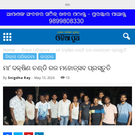
Ads
Home
ଜିଲ୍ଲା ପରିକ୍ରମା
ମା’ ଦକ୍ଷିଣ ଚଣ୍ଡି ରଜ ମହୋତ୍ସବ ପ୍ରସ୍ତୁତି
ଜିଲ୍ଲା ପରିକ୍ରମା
ଭଦ୍ରକ
ମା’ ଦକ୍ଷିଣ ଚଣ୍ଡି ରଜ ମହୋତ୍ସବ ପ୍ରସ୍ତୁତି
By
Snigdha Ray
-
May 13, 2026
13