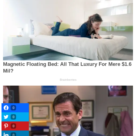
0
0
0
0