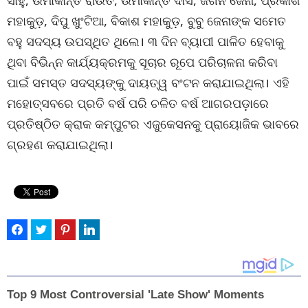
ସାହୁ, ଉମାକାନ୍ତ ରାଉତ, ଉମାକାନ୍ତ ଦାସ, ଜଗନ ଜେନା, ପ୍ରକାଶ
ମହାକୁଡ଼, ଦିପୁ ଖୁଂଟିଆ, ବିକାଶ ମହାକୁଡ଼, ବୁବୁ ଜେନାଙ୍କ ସମେତ
ବହୁ ସଦସ୍ୟ ଉପସ୍ଥିତ ଥିଲେ। ୩ ଦିନ ବ୍ୟାପୀ ପାଳିତ ହେବାକୁ
ଥିବା ବିଭିନ୍ନ କାର୍ଯ୍ୟକ୍ରମକୁ ସୂଚାର ରୂପେ ପରିଚାଳନା କରିବା
ପାଇଁ ସମସ୍ତ ସଦସ୍ୟଙ୍କୁ ଦାୟତ୍ୱ ବଂଟନ କରାଯାଇଥିଲା। ଏହି
ମହୋତ୍ସବରେ ପ୍ରତି ବର୍ଷ ପରି ଚଳିତ ବର୍ଷ ଆଗରପଡ଼ାରେ
ପ୍ରତିଷ୍ଠିତ କ୍ରାକ କମ୍ପୁଟର ଏଜୁକେସନକୁ ପ୍ରାୟୋଜିକ ଭାବରେ
ଗ୍ରହଣ କରାଯାଇଥିଲା।