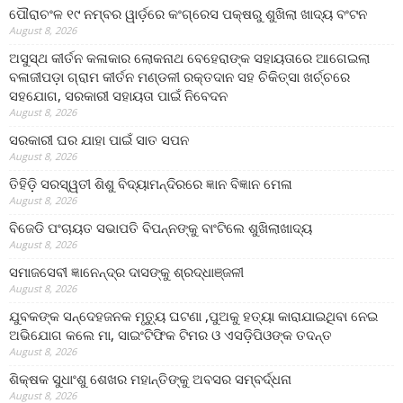
ପୌରାଚଂଳ ୧୯ ନମ୍ବର ୱାର୍ଡ଼ରେ କଂଗ୍ରେସ ପକ୍ଷରୁ ଶୁଖିଲା ଖାଦ୍ୟ ବଂଟନ
August 8, 2026
ଅସୁସ୍ଥ କୀର୍ତନ କଳାକାର ଲୋକନାଥ ବେହେରାଙ୍କ ସହାୟତାରେ ଆଗେଇଲା
ବଳାଜୀପଡ଼ା ଗ୍ରାମ କୀର୍ତନ ମଣ୍ଡଳୀ ରକ୍ତଦାନ ସହ ଚିକିତ୍ସା ଖର୍ଚ୍ଚରେ
ସହଯୋଗ, ସରକାରୀ ସହାୟତା ପାଇଁ ନିବେଦନ
August 8, 2026
ସରକାରୀ ଘର ଯାହା ପାଇଁ ସାତ ସପନ
August 8, 2026
ତିହିଡି଼ ସରସ୍ୱତୀ ଶିଶୁ ବିଦ୍ୟାମନ୍ଦିରରେ ଜ୍ଞାନ ବିଜ୍ଞାନ ମେଳା
August 8, 2026
ବିଜେଡି ପଂଚାୟତ ସଭାପତି ବିପନ୍ନଙ୍କୁ ବାଂଟିଲେ ଶୁଖିଲାଖାଦ୍ୟ
August 8, 2026
ସମାଜସେବୀ ଜ୍ଞାନେନ୍ଦ୍ର ଦାସଙ୍କୁ ଶ୍ରଦ୍ଧାଞ୍ଜଳୀ
August 8, 2026
ଯୁବକଙ୍କ ସନ୍ଦେହଜନକ ମୃତ୍ୟୁ ଘଟଣା ,ପୁଅକୁ ହତ୍ୟା କାରାଯାଇଥିବା ନେଇ
ଅଭିଯୋଗ କଲେ ମା, ସାଇଂଟିଫିକ ଟିମର ଓ ଏସଡ଼ିପିଓଙ୍କ ତଦନ୍ତ
August 8, 2026
ଶିକ୍ଷକ ସୁଧାଂଶୁ ଶେଖର ମହାନ୍ତିଙ୍କୁ ଅବସର ସମ୍ବର୍ଦ୍ଧନା
August 8, 2026