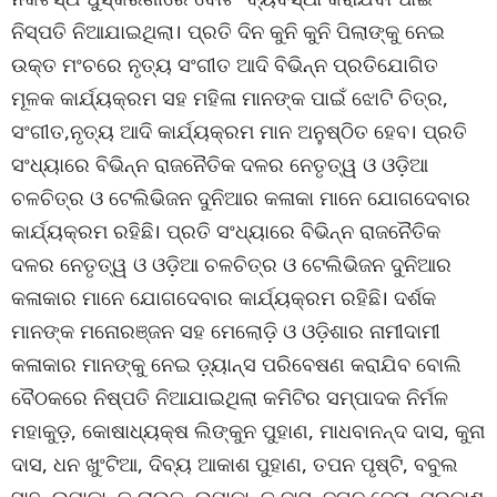
ନିସ୍ପତି ନିଆଯାଇଥିଲା। ପ୍ରତି ଦିନ କୁନି କୁନି ପିଲାଙ୍କୁ ନେଇ
ଉକ୍ତ ମଂଚରେ ନୃତ୍ୟ ସଂଗୀତ ଆଦି ବିଭିନ୍ନ ପ୍ରତିଯୋଗିତ
ମୂଳକ କାର୍ଯ୍ୟକ୍ରମ ସହ ମହିଳା ମାନଙ୍କ ପାଇଁ ଝୋଟି ଚିତ୍ର,
ସଂଗୀତ,ନୃତ୍ୟ ଆଦି କାର୍ଯ୍ୟକ୍ରମ ମାନ ଅନୁଷ୍ଠିତ ହେବ। ପ୍ରତି
ସଂଧ୍ୟାରେ ବିଭିନ୍ନ ରାଜନୈତିକ ଦଳର ନେତୃତ୍ୱ ଓ ଓଡ଼ିଆ
ଚଳଚିତ୍ର ଓ ଟେଲିଭିଜନ ଦୁନିଆର କଳାକା ମାନେ ଯୋଗଦେବାର
କାର୍ଯ୍ୟକ୍ରମ ରହିଛି। ପ୍ରତି ସଂଧ୍ୟାରେ ବିଭିନ୍ନ ରାଜନୈତିକ
ଦଳର ନେତୃତ୍ୱ ଓ ଓଡ଼ିଆ ଚଳଚିତ୍ର ଓ ଟେଲିଭିଜନ ଦୁନିଆର
କଳାକାର ମାନେ ଯୋଗଦେବାର କାର୍ଯ୍ୟକ୍ରମ ରହିଛି। ଦର୍ଶକ
ମାନଙ୍କ ମନୋରଞ୍ଜନ ସହ ମେଲୋଡ଼ି ଓ ଓଡ଼ିଶାର ନାମୀଦାମୀ
କଳାକାର ମାନଙ୍କୁ ନେଇ ଡ଼୍ୟାନ୍ସ ପରିବେଷଣ କରାଯିବ ବୋଲି
ବୈଠକରେ ନିଷ୍ପତି ନିଆଯାଇଥିଲା କମିଟିର ସମ୍ପାଦକ ନିର୍ମଳ
ମହାକୁଡ଼, କୋଷାଧ୍ୟକ୍ଷ ଲିଙ୍କୁନ ପୁହାଣ, ମାଧବାନନ୍ଦ ଦାସ, କୁନା
ଦାସ, ଧନ ଖୁଂଟିଆ, ଦିବ୍ୟ ଆକାଶ ପୁହାଣ, ତପନ ପୃଷ୍ଟି, ବବୁଲ