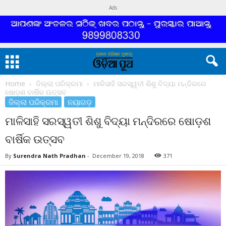
Ads
Home
ଜିଲ୍ଲା ପରିକ୍ରମା
ମାଳିସାହି ସରସ୍ୱତୀ ଶିଶୁ ବିଦ୍ୟା ମନ୍ଦିରରେ
ଷୋଡ଼ଶ ବାର୍ଷିକ ଉତ୍ସବ
ଜିଲ୍ଲା ପରିକ୍ରମା
ନୟାଗଡ଼
ମାଳିସାହି ସରସ୍ୱତୀ ଶିଶୁ ବିଦ୍ୟା ମନ୍ଦିରରେ ଷୋଡ଼ଶ
ବାର୍ଷିକ ଉତ୍ସବ
By
Surendra Nath Pradhan
-
December 19, 2018
371