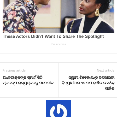
Previous article
Next article
ଅନ୍ତରୀକ୍ଷଙ୍କ ସ୍ମାର୍ଟ ସିଟି
ସ୍ୱାମୀ ବିବେକାନନ୍ଦ ବନଭାରତୀ
ପ୍ରକଳ୍ପ ରାଜ୍ୟସ୍ତରକୁ ମନୋନୀତ
ବିଦ୍ୟାପୀଠର ୨୭ ତମ ବାର୍ଷିକ ଉସôବ
ପାଳିତ