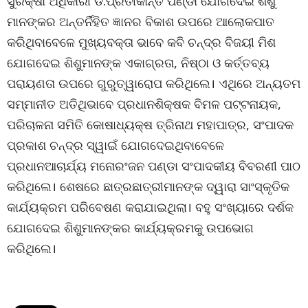
ସୁରକ୍ଷା ଅଧିକାରୀ ଡ.ପ୍ରିତୀକାନ୍ତି ପଣ୍ଡା ଯୋଗଦେଇ ଶିଶୁ
ମାନଙ୍କର ଅନ୍ତର୍ନିହିତ ଜ୍ଞାନର ବିକାଶ ଉପରେ ଆଲୋକପାତ
କରିଥିବାବେଳେ ମୁଖ୍ୟବକ୍ତା ଭାବେ କବି ଚନ୍ଦ୍ର ବିଜୟୀ ମିଶ
ଯୋଗଦେଇ ଶିଶୁମାନଙ୍କ ଏକାଗ୍ରତା, ନିଷ୍ଠା ଓ କର୍ତ୍ତବ୍ୟ
ପରାୟଣତା ଉପରେ ଗୁରୁତ୍ୱାରୋପ କରିଥିଲେ। ଏଥିରେ ଅନ୍ୟତମ
ସମ୍ମାନୀତ ଅତିଥିଭାବେ ପ୍ରଧାନଶିକ୍ଷକ ବିମଳ ପଟ୍ଟନାୟକ,
ପରିଚାଳନା ସମିତି କୋଷାଧ୍ୟକ୍ଷ ତ୍ରିନାଥ ମହାପାତ୍ର, ସଂପାଦକ
ପ୍ରକାଶ ଚନ୍ଦ୍ର ସ୍ୱାଇଁ ଯୋଗଦେଇଥିବାବେଳେ
ପ୍ରଧାନଆଚାର୍ଯ୍ୟ ମନୋରଂଜନ ପଣ୍ଡା ସଂପାଦକୀୟ ବିବରଣୀ ପାଠ
କରିଥିଲେ। ଶେଷରେ ଛାତ୍ରଛାତ୍ରୀମାନଙ୍କ ଦ୍ୱାରା ସାଂସ୍କୃତିକ
କାର୍ଯ୍ୟକ୍ରମ ପରିବେଷଣ କରାଯାଇଥିଲା। ବହୁ ସଂଖ୍ୟାରେ ଦର୍ଶକ
ଯୋଗଦେଇ ଶିଶୁମାନଙ୍କର କାର୍ଯ୍ୟକ୍ରମକୁ ଉପଭୋଗ
କରିଥିଲେ।