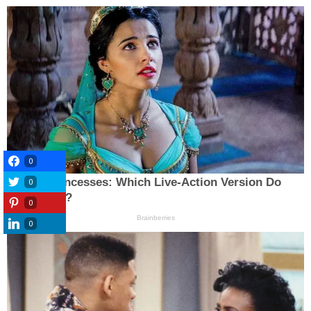
0
0
0
0