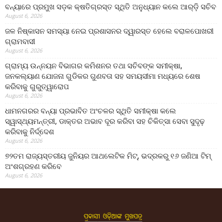
ବନ୍ୟାରେ ପ୍ରମୁଖ ସଡ଼କ କ୍ଷତିଗ୍ରସ୍ତ ସ୍ଥିତି ଅନୁଧ୍ୟାନ କଲେ ଆର୍‌ଡ଼ି ସଚିବ
August 6, 2026
ଜଳ ନିଷ୍କାସନ ସମସ୍ୟା ନେଇ ପ୍ରଶାସନର ଦ୍ୱାରସ୍ତ ହେଲେ ବରାଳପୋଖରୀ
ଗ୍ରାମବାସୀ
August 6, 2026
ଗ୍ରାମ୍ୟ ଉନ୍ନୟନ ବିଭାଗର କମିଶନର ତଥା ସଚିବଙ୍କ ସମୀକ୍ଷା,
ଜନକଲ୍ୟାଣ ଯୋଜନା ଗୁଡିକର ଗୁଣବତା ସହ ସମୟସୀମା ମଧ୍ୟରେ ଶେଷ
କରିବାକୁ ଗୁରୁତ୍ୱାରୋପ
August 6, 2026
ଧାମନଗରର ବନ୍ୟା ପ୍ରଭାବିତ ଅଂଚଳର ସ୍ଥିତି ସମୀକ୍ଷା କଲେ
ସ୍ୱାସ୍ଥ୍ୟମନ୍ତ୍ରୀ, ଡାକ୍ତର ଅଭାବ ଦୂର କରିବା ସହ ଚିକିତ୍ସା ସେବା ସୁଦୃଢ଼
କରିବାକୁ ନିର୍ଦ୍ଦେଶ
August 6, 2026
୭୨ତମ ରାଜ୍ୟସ୍ତରୀୟ ଜୁନିୟର ଆଥଲେଟିକ ମିଟ୍‌, ଭଦ୍ରକରୁ ୧୬ ଜଣିଆ ଟିମ୍
ଅଂଶଗ୍ରହଣ କରିବେ
August 6, 2026