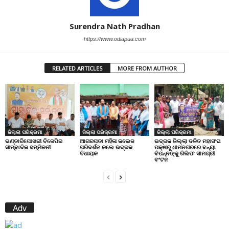
Surendra Nath Pradhan
https://www.odiapua.com
RELATED ARTICLES
MORE FROM AUTHOR
ଜିଲ୍ଲା ପରିକ୍ରମା
ଜିଲ୍ଲା ପରିକ୍ରମା
ଜିଲ୍ଲା ପରିକ୍ରମା
ଭଣ୍ଡାରିପୋଖରୀ ବିଜେପିର
ଆଗରପଡା ମହିଳା କଲେଜ
ଭଦ୍ରକ ଜିଲ୍ଲା ଦଳିତ ମହାସଂଘ
ସାମ୍ବାଦିକ ସମ୍ମିଳନୀ
ପରିଦର୍ଶନ କଲେ ଭଦ୍ରକ
ପକ୍ଷରୁ ଧାମନଗରରେ ବନ୍ୟା
ବିଧାୟକ
ବିପନ୍ନଙ୍କୁ ରିଲିଫ ସାମଗ୍ରୀ
ବଂଟନ
Adv