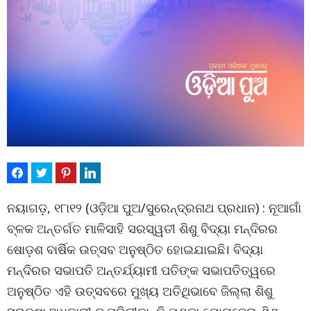
ନୟାଗଡ଼, ୧୮ା୧୨ (ଓଡ଼ିଆ ପୁଅ/ସୁରେନ୍ଦ୍ରନାଥ ପ୍ରଧାନ) : ନୂଆଗାଁ
ବ୍ଳକ ଅନ୍ତର୍ଗତ ମାଳିସାହି ସରସ୍ୱତୀ ଶିଶୁ ବିଦ୍ୟା ମନ୍ଦିରର
ଷୋଡ଼ଶ ବାର୍ଷିକ ଉତ୍ସବ ଅନୁଷ୍ଠିତ ହୋଇଯାଇଛି। ବିଦ୍ୟା
ମନ୍ଦିରର ସଭାପତି ଅନ୍ତର୍ଯ୍ୟାମୀ ପତିଙ୍କ ସଭାପତିତ୍ୱରେ
ଅନୁଷ୍ଠିତ ଏହି ଉତ୍ସବରେ ମୁଖ୍ୟ ଅତିଥିଭାବେ ଜିଲ୍ଲା ଶିଶୁ