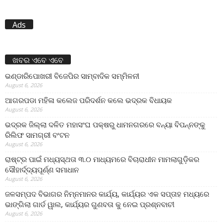
Ads
ଖବର ଏବେ ଏବେ
ଭଣ୍ଡାରିପୋଖରୀ ବିଜେପିର ସାମ୍ବାଦିକ ସମ୍ମିଳନୀ
August 6, 2026
ଆଗରପଡା ମହିଳା କଲେଜ ପରିଦର୍ଶନ କଲେ ଭଦ୍ରକ ବିଧାୟକ
August 6, 2026
ଭଦ୍ରକ ଜିଲ୍ଲା ଦଳିତ ମହାସଂଘ ପକ୍ଷରୁ ଧାମନଗରରେ ବନ୍ୟା ବିପନ୍ନଙ୍କୁ
ରିଲିଫ ସାମଗ୍ରୀ ବଂଟନ
August 6, 2026
ରାଷ୍ଟ୍ର ପାଇଁ ମଧ୍ୟସ୍ଥତା ୩.୦ ମାଧ୍ୟମରେ ବିଚାରାଧୀନ ମାମଲାଗୁଡ଼ିକର
ସୌହାର୍ଦ୍ଦ୍ୟପୂର୍ଣ୍ଣ ସମାଧାନ
August 6, 2026
ଜଳସମ୍ପଦ ବିଭାଗର ନିମ୍ନମାନର କାର୍ଯ୍ୟ, କାର୍ଯ୍ୟର ଏକ ସପ୍ତାହ ମଧ୍ୟରେ
ଭାଙ୍ଗିଲା ଗାର୍ଡ ୱାଲ, କାର୍ଯ୍ୟର ଗୁଣବତା କୁ ନେଇ ପ୍ରଶ୍ନବାଚୀ
August 6, 2026