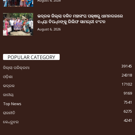
August 6, 2026
ଭଦ୍ରକ ଜିଲ୍ଲା ଦଳିତ ମହାସଂଘ ପକ୍ଷରୁ ଧାମନଗରରେ
ବନ୍ୟା ବିପନ୍ନଙ୍କୁ ରିଲିଫ ସାମଗ୍ରୀ ବଂଟନ
August 6, 2026
POPULAR CATEGORY
39145
ଜିଲ୍ଲା ପରିକ୍ରମା
24318
ଓଡ଼ିଶା
17102
ଭଦ୍ରକ
9169
ଜାତୀୟ
7541
Top News
6275
ରାଜନୀତି
4241
କେନ୍ଦୁଝର