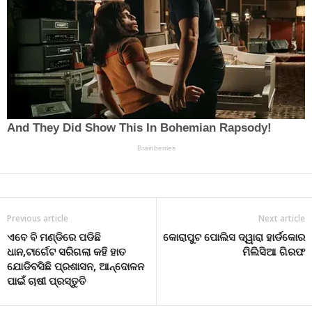
Previous article
Next article
ଏବେ ବି ମଣ୍ଡିରେ ପଡିଛି
କୋରାପୁଟ ପୋଲିସ ଦ୍ୱାରା ହାର୍ଡକୋର
ଧାନ,ଟାର୍ଗେଟ ସରିଗଲା କହି ହାତ
ମିଲିସିଆ ଗିରଫ
ଯୋଡିବସିଛି ପ୍ରଶାସନ, ଆନ୍ଦୋଳନ
ପାଇଁ ଚାଷୀ ପ୍ରସ୍ତୁତି