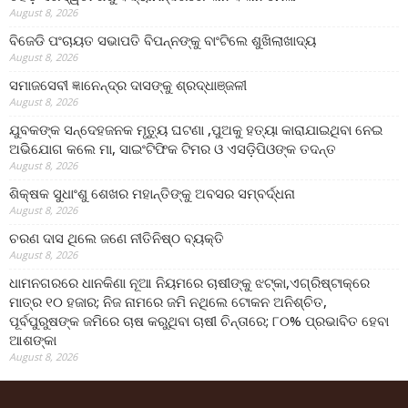
August 8, 2026
ବିଜେଡି ପଂଚାୟତ ସଭାପତି ବିପନ୍ନଙ୍କୁ ବାଂଟିଲେ ଶୁଖିଲାଖାଦ୍ୟ
August 8, 2026
ସମାଜସେବୀ ଜ୍ଞାନେନ୍ଦ୍ର ଦାସଙ୍କୁ ଶ୍ରଦ୍ଧାଞ୍ଜଳୀ
August 8, 2026
ଯୁବକଙ୍କ ସନ୍ଦେହଜନକ ମୃତ୍ୟୁ ଘଟଣା ,ପୁଅକୁ ହତ୍ୟା କାରାଯାଇଥିବା ନେଇ
ଅଭିଯୋଗ କଲେ ମା, ସାଇଂଟିଫିକ ଟିମର ଓ ଏସଡ଼ିପିଓଙ୍କ ତଦନ୍ତ
August 8, 2026
ଶିକ୍ଷକ ସୁଧାଂଶୁ ଶେଖର ମହାନ୍ତିଙ୍କୁ ଅବସର ସମ୍ବର୍ଦ୍ଧନା
August 8, 2026
ଚରଣ ଦାସ ଥିଲେ ଜଣେ ନୀତିନିଷ୍ଠ ବ୍ୟକ୍ତି
August 8, 2026
ଧାମନଗରରେ ଧାନକିଣା ନୂଆ ନିୟମରେ ଚାଷୀଙ୍କୁ ଝଟ୍‌କା,ଏଗ୍ରିଷ୍ଟାକ୍‌ରେ
ମାତ୍ର ୧୦ ହଜାର; ନିଜ ନାମରେ ଜମି ନଥିଲେ ଟୋକନ ଅନିଶ୍ଚିତ,
ପୂର୍ବପୁରୁଷଙ୍କ ଜମିରେ ଚାଷ କରୁଥିବା ଚାଷୀ ଚିନ୍ତାରେ; ୮୦% ପ୍ରଭାବିତ ହେବା
ଆଶଙ୍କା
August 8, 2026