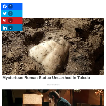
0
0
0
0