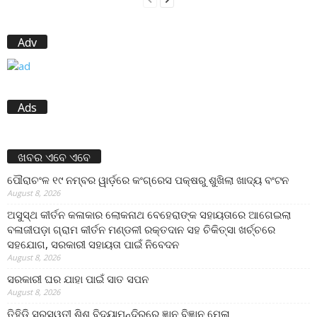
Adv
Ads
ଖବର ଏବେ ଏବେ
ପୌରାଚଂଳ ୧୯ ନମ୍ବର ୱାର୍ଡ଼ରେ କଂଗ୍ରେସ ପକ୍ଷରୁ ଶୁଖିଲା ଖାଦ୍ୟ ବଂଟନ
August 8, 2026
ଅସୁସ୍ଥ କୀର୍ତନ କଳାକାର ଲୋକନାଥ ବେହେରାଙ୍କ ସହାୟତାରେ ଆଗେଇଲା
ବଳାଜୀପଡ଼ା ଗ୍ରାମ କୀର୍ତନ ମଣ୍ଡଳୀ ରକ୍ତଦାନ ସହ ଚିକିତ୍ସା ଖର୍ଚ୍ଚରେ
ସହଯୋଗ, ସରକାରୀ ସହାୟତା ପାଇଁ ନିବେଦନ
August 8, 2026
ସରକାରୀ ଘର ଯାହା ପାଇଁ ସାତ ସପନ
August 8, 2026
ତିହିଡି଼ ସରସ୍ୱତୀ ଶିଶୁ ବିଦ୍ୟାମନ୍ଦିରରେ ଜ୍ଞାନ ବିଜ୍ଞାନ ମେଳା