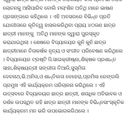
ଲୋଚନକୁ ଆସିପାରିବ ବୋଲି ମଚାଂଶିନ ଅତିଥି ମାନେ ଭାଷଣ
ପ୍ରସଙ୍ଗରେ କହିଥିଲେ । ଏହି ଅବସରରେ ବିଭିନ୍ନ ପ୍ରତି
ଯୋଗୀତାରେ କୃତିତ୍ୱ ହାସଲକରିଥିବା ପ୍ରାୟ ୪୦ଜଣ ଛାତ୍ର
ଛାତ୍ରୀ ମାନଙ୍କୁ ଅତିଥି ମାନଙ୍କ ଦ୍ୱାରା ପୁରସ୍କୃତ
କରାଯାଇଥିଲା । ଶେଷରେ ବିଦ୍ୟାଳୟର କୁନି କୁନି ଛାତ୍ର
ଛାତ୍ରୀମାନେ ଚିତାକର୍ଷକ ନୃତ୍ୟ ଓ ସଂଗୀତ ପରିବେଷଣ କରିଥିଲେ
। ବିଦ୍ୟାଳୟର ଟ୍ରଷ୍ଟି ପି.ସାଇକ୍ରୀଷ୍ଣା,ଶିକ୍ଷକ ପ୍ରଶାନ୍ତ
ସାହା,ଶିକ୍ଷୟତ୍ରୀ ସଙ୍ଗୀତା ତିଆଡି,ସୁସ୍ମିତା
ଦେବନାଥ,ଭି.ଅନିତା,ଓ ଶାନ୍ତିଲତା ବେହେରା,ପ୍ରମିଳା ରେଙ୍ଗଲି
ପ୍ରମୁଖ ଏହି କାର୍ଯ୍ୟକ୍ରମ ପରିଚାଳନା କରିଥିଲେ । ଏହି
ଉତ୍ସବରେ ବିଦ୍ୟାଳୟର ଛାତ୍ର ଛାତ୍ରୀ, ଶତାଧିକ ଅବିଭାବକ ଓ
ଦର୍ଶକ ଉପସ୍ଥିତ ରହି ଛାତ୍ର ଛାତ୍ରୀ ମାନଙ୍କ ବିଭିନ୍ନସାଂସ୍କୃତିକ
କାର୍ଯ୍ୟକ୍ରମ ମନ ଭରି ଉପଭୋଗକରିଥଲେ ।