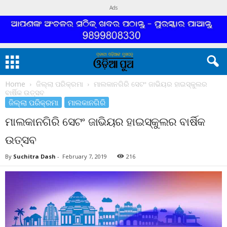
Ads
Home
ଜିଲ୍ଲା ପରିକ୍ରମା
ମାଲକାନଗିରି ସେଟଂ ଜାଭିୟର ହାଇସ୍କୁଲର
ବାର୍ଷିକ ଉତ୍ସବ
ଜିଲ୍ଲା ପରିକ୍ରମା
ମାଲକାନଗିରି
ମାଲକାନଗିରି ସେଟଂ ଜାଭିୟର ହାଇସ୍କୁଲର ବାର୍ଷିକ
ଉତ୍ସବ
By
Suchitra Dash
-
February 7, 2019
216