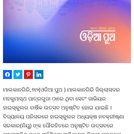
ମାଲକାନଗିରି,୭ା୨(ଓଡିଆ ପୁଅ ) ମାଲକାନଗିରି ଜିଲ୍ଲାସଦର
ମହକୁମାସ୍ଥ ପାତ୍ରଗୁଡା ଠାରେ ଥିବା ସେଟଂ ଜାଭିୟର
ହାଇସ୍କୁଲର ବାର୍ଷିକ ଉତ୍ସବ ଅନୁଷ୍ଟିତ ହୋଇ ଯାଇଛି ।
ବିଦ୍ୟାଳୟ ପରିସରରେ ହାଇସ୍କୁଲର ଅଧ୍ୟକ୍ଷ ନବକ୍ରୀଷ୍ଣା
ସରକାର(ନିୟୁ) ଙ୍କ ପୌରହିତରେ ଅନୁଷ୍ଟିତ ଉତ୍ସବରେ