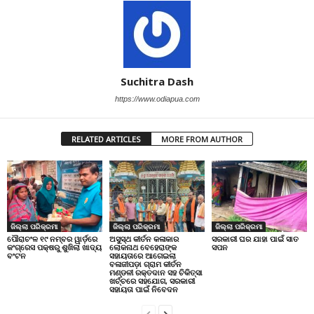
Suchitra Dash
https://www.odiapua.com
RELATED ARTICLES
MORE FROM AUTHOR
ଜିଲ୍ଲା ପରିକ୍ରମା
ଜିଲ୍ଲା ପରିକ୍ରମା
ଜିଲ୍ଲା ପରିକ୍ରମା
ପୌରାଚଂଳ ୧୯ ନମ୍ବର ୱାର୍ଡ଼ରେ
ଅସୁସ୍ଥ କୀର୍ତନ କଳାକାର
ସରକାରୀ ଘର ଯାହା ପାଇଁ ସାତ
କଂଗ୍ରେସ ପକ୍ଷରୁ ଶୁଖିଲା ଖାଦ୍ୟ
ଲୋକନାଥ ବେହେରାଙ୍କ
ସପନ
ବଂଟନ
ସହାୟତାରେ ଆଗେଇଲା
ବଳାଜୀପଡ଼ା ଗ୍ରାମ କୀର୍ତନ
ମଣ୍ଡଳୀ ରକ୍ତଦାନ ସହ ଚିକିତ୍ସା
ଖର୍ଚ୍ଚରେ ସହଯୋଗ, ସରକାରୀ
ସହାୟତା ପାଇଁ ନିବେଦନ