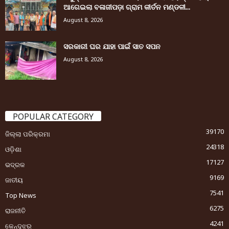
ଆଗେଇଲା ବଳାଜୀପଡ଼ା ଗ୍ରାମ କୀର୍ତନ ମଣ୍ଡଳୀ...
August 8, 2026
ସରକାରୀ ଘର ଯାହା ପାଇଁ ସାତ ସପନ
August 8, 2026
POPULAR CATEGORY
39170
ଜିଲ୍ଲା ପରିକ୍ରମା
24318
ଓଡ଼ିଶା
17127
ଭଦ୍ରକ
9169
ଜାତୀୟ
7541
Top News
6275
ରାଜନୀତି
4241
କେନ୍ଦୁଝର