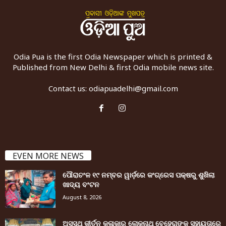
Odia Pua is the first Odia Newspaper which is printed &
Published from New Delhi & first Odia mobile news site.
Contact us:
odiapuadelhi@gmail.com
EVEN MORE NEWS
ପୌରାଚଂଳ ୧୯ ନମ୍ବର ୱାର୍ଡ଼ରେ କଂଗ୍ରେସ ପକ୍ଷରୁ ଶୁଖିଲା
ଖାଦ୍ୟ ବଂଟନ
August 8, 2026
ଅସୁସ୍ଥ କୀର୍ତନ କଳାକାର ଲୋକନାଥ ବେହେରାଙ୍କ ସହାୟତାରେ