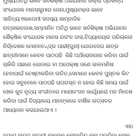
ମୁଖ୍ୟଅତିଥି ଭାବେ ସର୍ବଶିକ୍ଷା ଅଭିଯାନର ଜିଲ୍ଲା ପ୍ରକଳ୍ପ
ସଂଯୋଜକ ମାନସକୁମାର ଜେନା,ମୁଖ୍ୟବକ୍ତା ଭାବେ
ସାହିତ୍ୟଏକାଡେମୀ ସଦସ୍ୟ ସାମ୍ବାଦିକ
ରତ୍ନାକରଦାଶ,ସମ୍ମାନିତ ଅତିଥି ଭାବେ ସର୍ବଶିକ୍ଷା ଅଭିଯାନର
ଶୈକ୍ଷିକ ସଂଯୋଜକ ମାନସ ରଜଂନ ଦାସ,ବିଦ୍ୟାଳୟର ପରିଚାଳନା
ନିର୍ଦ୍ଦେଶକ ମୋହନଚନ୍ଦ୍ର ପାଢୀ(ରୁନା) ଯୋଗଦେଇ ଛାତ୍ର
ଛାତ୍ରୀମାନେ କେବଳ ପାଠପଢି କିଛି ଅର୍ଥରୋଜଗାର କରିବା ପାଇଁ
ଚାକିରି ପଛରେ ଗୋଡାଇ ବା ଅପେକ୍ଷା ଜଣେ ଭଲମଣିଷ
ହେବାପାଇଁ ଚେଷ୍ଟାକରିବା ଉଚିତ,ସେମାନେ କେବଳ ପୁସ୍ତକ କିଟ
ହୋଇ ସବୁବେଳେ ପାଠପଢି ଚାପଗସ୍ତ ନ ହୋଇ କିଛି ସମୟ ପାଇଁ
ଖେଳ କୁଦ ନୃତ୍ୟ ସଂଗୀତରେ ମନୋରଂଜନ କାର୍ଯ଼୍ୟରୋ ମନ ନିବେଶ
କରିବା ପାଇଁ ବିଦ୍ୟାଳୟ ମାନଙ୍କରେ ବାର୍ଷିକ ଉତ୍ସବର
ଆୟୋଜନ କରାଯାଇଥାଏ ।
ଏହା
ଦ୍ୱାରା ଛାତ୍ର ଛାତ୍ରୀ ମାନଙ୍କ ଲୋକାୟିତ କଳା ପ୍ରତିଭା ଲୋକ