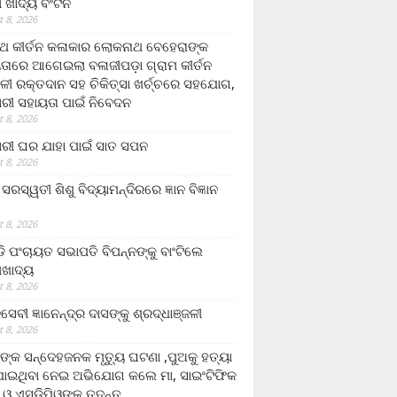
ଲା ଖାଦ୍ୟ ବଂଟନ
 8, 2026
୍ଥ କୀର୍ତନ କଳାକାର ଲୋକନାଥ ବେହେରାଙ୍କ
ତାରେ ଆଗେଇଲା ବଳାଜୀପଡ଼ା ଗ୍ରାମ କୀର୍ତନ
ଳୀ ରକ୍ତଦାନ ସହ ଚିକିତ୍ସା ଖର୍ଚ୍ଚରେ ସହଯୋଗ,
ରୀ ସହାୟତା ପାଇଁ ନିବେଦନ
 8, 2026
ରୀ ଘର ଯାହା ପାଇଁ ସାତ ସପନ
 8, 2026
ି଼ ସରସ୍ୱତୀ ଶିଶୁ ବିଦ୍ୟାମନ୍ଦିରରେ ଜ୍ଞାନ ବିଜ୍ଞାନ
 8, 2026
ଡି ପଂଚାୟତ ସଭାପତି ବିପନ୍ନଙ୍କୁ ବାଂଟିଲେ
ଲାଖାଦ୍ୟ
 8, 2026
େବୀ ଜ୍ଞାନେନ୍ଦ୍ର ଦାସଙ୍କୁ ଶ୍ରଦ୍ଧାଞ୍ଜଳୀ
 8, 2026
ଙ୍କ ସନ୍ଦେହଜନକ ମୃତ୍ୟୁ ଘଟଣା ,ପୁଅକୁ ହତ୍ୟା
ଯାଇଥିବା ନେଇ ଅଭିଯୋଗ କଲେ ମା, ସାଇଂଟିଫିକ
 ଓ ଏସଡ଼ିପିଓଙ୍କ ତଦନ୍ତ