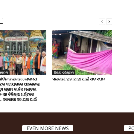
ିକ୍ରମା
ଜିଲ୍ଲା ପରିକ୍ରମା
କୀର୍ତନ କଳାକାର ଲୋକନାଥ
ସରକାରୀ ଘର ଯାହା ପାଇଁ ସାତ ସପନ
ଙ୍କ ସହାୟତାରେ ଆଗେଇଲା
ା ଗ୍ରାମ କୀର୍ତନ ମଣ୍ଡଳୀ
ସହ ଚିକିତ୍ସା ଖର୍ଚ୍ଚରେ
 ସରକାରୀ ସହାୟତା ପାଇଁ
EVEN MORE NEWS
P