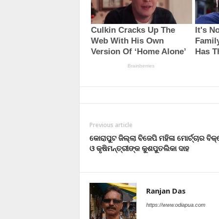
Previous article
କୋରାପୁଟ ଜିଲ୍ଲା ବିଜେପି ମହିଳା ମୋର୍ଚ୍ଚାର ବି
ଓ କୃଷିମନ୍ତ୍ରୀଙ୍କ କୁଶପୁତଲିକା ଦାହ
Ranjan Das
https://www.odiapua.com