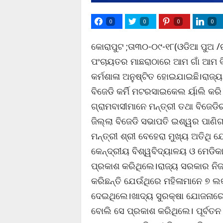
0
0
0
0
କୋରାପୁଟ ;ତା୩୦-୦୯-୧୮(ଓଡିଆ ପୁଅ /ର
ପଂଚାୟତର ମାଛରାଠାରେ ଆମ ଗାଁ ଆମ ବି
କର୍ମଶାଳା ଅନୁଷ୍ଟିତ ହୋଇଯାଇଛି।ରାଜ୍ୟ 
ବିଜେଡି କର୍ମି ମଟରସାଇକେଲ ର୍ୟାଲି କ
ଗ୍ରାମବାସୀମାନେ ମନ୍ତ୍ରୀ ତଥା ବିଜେ
ଜିଲ୍ଲା ବିଜେଡି ସଭାପତି ଇଶ୍ୱର ପାଣି
ମନ୍ତ୍ରୀ ଶ୍ରୀ ବେହେରା ମୁଖ୍ୟ ଅତିଥି
କେନ୍ଦ୍ରୀୟ ବିଶ୍ୱବିଦ୍ୟାଳୟ ଓ ମେଡି
ପ୍ରକାଶ କରିଥିଲେ।ରାଜ୍ୟ ସରକାର ନିଜ
କରିଛନ୍ତି ଯେଉଁଥିରେ ମହିଳାମାନେ ୭ ଲ
ଦେଇଥିଲେ।ଖାଦ୍ୟ ସୁରକ୍ଷା ଯୋଜନାରେ ବ
ବୋଲି ସେ ପ୍ରକାଶ କରିଥିଲେ। ପୂର୍ବତନ