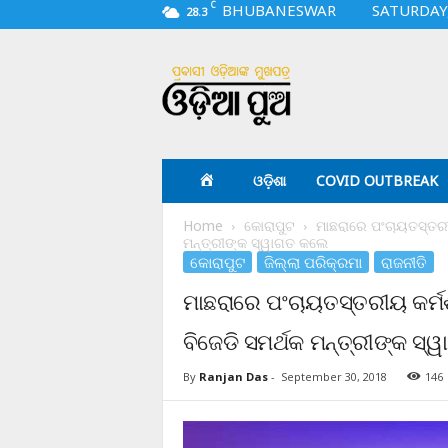
C
BHUBANESWAR
SATURDAY,
28.3
O
d
i
a
p
u
a
ଓଡ଼ିଶା
COVID OUTBREAK
.
c
Home
କୋରାପୁଟ
ମାଛରାରେ ପଂଚାୟତସ୍ତରୀୟ
o
ମନ୍ତ୍ରୀଙ୍କ ସ୍ୱାଗତ କଲେ
m
କୋରାପୁଟ
ଜିଲ୍ଲା ପରିକ୍ରମା
ରାଜନୀତି
ମାଛରାରେ ପଂଚାୟତସ୍ତରୀୟ କର୍ମଶ
ବିଜେଡି ସମର୍ଥକ ମନ୍ତ୍ରୀଙ୍କ ସ
By
Ranjan Das
-
September 30, 2018
146