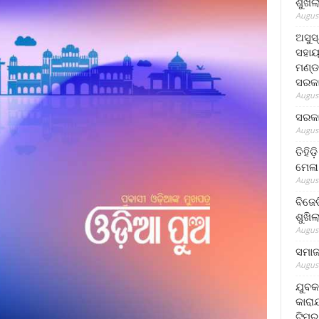
ଶୁଖି
August
ଅସୁସ
ସହାୟ
ମଣ୍ଡ
ସରକା
August
ସରକା
August
ତିହିଡ
ମେଳା
August
ବିଜେ
ଶୁଖି
August
ସମାଜସ
August
ଯୁବକ
କାରା
ଟିମର