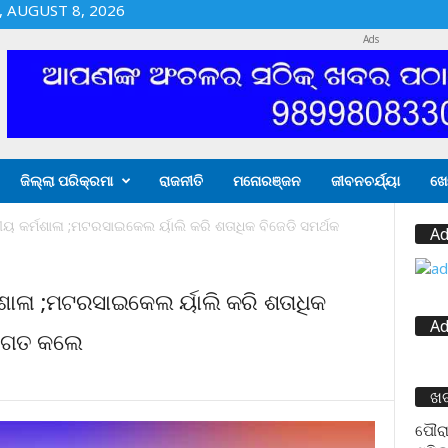
 AUGUST 8, 2026
Ads
ଜିଲ୍ଲା ପରିକ୍ରମା
ରାଜନୀତି
ମନୋରଞ୍ଜନ
ଜୀବନଚର୍ଯ୍ୟା
ଖେ
 କର୍ମଶାଳା ;ମଟରସାଇକେଲ ର୍ୟାଲି କରି ଶତାଧିକ ବିଜେଡି ସମର୍ଥକ
Ad
ାଳା ;ମଟରସାଇକେଲ ର୍ୟାଲି କରି ଶତାଧିକ
Ad
୍ୱାଗତ କଲେ
ଖ
ପୌରା