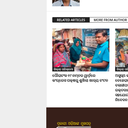
RELATED ARTICLES
MORE FROM AUTHOR
ଜିଲ୍ଲା ପରିକ୍ରମା
ଜିଲ୍ଲା ପର
ପୌରାଚଂଳ ୧୯ ନମ୍ବର ୱାର୍ଡ଼ରେ
ଅସୁସ୍ଥ 
କଂଗ୍ରେସ ପକ୍ଷରୁ ଶୁଖିଲା ଖାଦ୍ୟ ବଂଟନ
ବେହେରା
ବଳାଜୀପଡ଼
ରକ୍ତଦାନ 
ସହଯୋଗ,
ନିବେଦନ