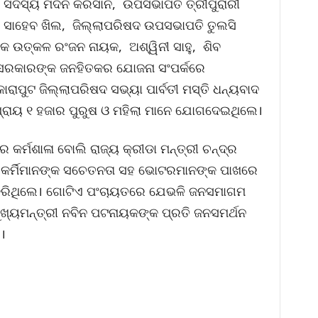
 ସଦସ୍ୟ ମଦନ କିରସାନି, ଉପସଭାପତି ତ୍ରୀପୁରାରୀ
 ସାହେବ ଖିଲ, ଜିଲ୍ଲାପରିଷଦ ଉପସଭାପତି ତୁଲସି
କ ଉତ୍କଳ ରଂଜନ ନାୟକ, ଅଶ୍ୱିନୀ ସାହୁ, ଶିବ
ସରକାରଙ୍କ ଜନହିତକର ଯୋଜନା ସଂପର୍କରେ
ପୁଟ ଜିଲ୍ଲାପରିଷଦ ସଭ୍ୟା ପାର୍ବତୀ ମସ୍ତି ଧନ୍ୟବାଦ
 ପ୍ରାୟ ୧ ହଜାର ପୁରୁଷ ଓ ମହିଲା ମାନେ ଯୋଗଦେଇଥିଲେ।
ଳର କର୍ମଶାଳା ବୋଲି ରାଜ୍ୟ କ୍ରୀଡା ମନ୍ତ୍ରୀ ଚନ୍ଦ୍ର
ା କର୍ମିମାନଙ୍କ ସଚେତନତା ସହ ଭୋଟରମାନଙ୍କ ପାଖରେ
 କରିଥିଲେ। ଗୋଟିଏ ପଂଚାୟତରେ ଯେଭଳି ଜନସମାଗମ
ୁଖ୍ୟମନ୍ତ୍ରୀ ନବିନ ପଟନାୟକଙ୍କ ପ୍ରତି ଜନସମର୍ଥନ
।