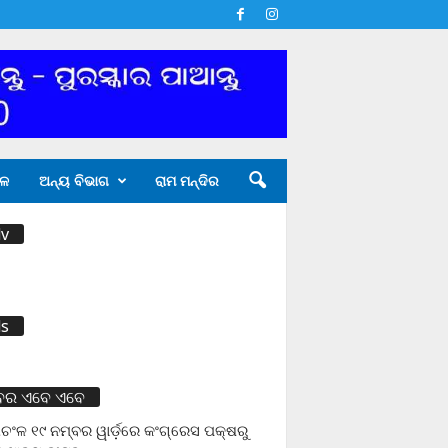
ଳ
ଅନ୍ୟ ବିଭାଗ
ରାମ ମନ୍ଦିର
v
s
ବର ଏବେ ଏବେ
ଚଂଳ ୧୯ ନମ୍ବର ୱାର୍ଡ଼ରେ କଂଗ୍ରେସ ପକ୍ଷରୁ