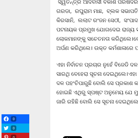
ସ୍ୱତନ୍ତ୍ର ଆଦିବାସୀ ବିକାଶ ପରିଷଦର
ଗରଡା, ରଘୁରାମ ମାଛ, ବ୍ଲକ ସଭାପତି
କିରସାନି, ଲଲାଟ ରଂଜନ ସେଠୀ, ସଂପାଦ
ପଟନାୟକ ପ୍ରମୁଖ ଯୋଗଦେଇ ରାଜ୍ୟ 
ଲୋକମାନଙ୍କୁ ସଚେତନତା କରିଥିଲେ।କୋରା
ଅର୍ପଣ କରିଥିଲେ। ଉକ୍ତ କର୍ମଶାଳାରେ
ଏହା ନିର୍ବାଚନ ପ୍ରଚାର ନୁହେଁ ବିଜେଡି ଦ
ସାରଥି ବେହେରା ସୂଚନା ଦେଇଥିଲେ।ଏହ
ଦଳ ପହଂଚିପାରୁଛି ବୋଲି ସେ ପ୍ରକାଶ
ହୋଇଛି ଏଥିରୁ ସ୍ପଷ୍ଟ ଅନୁମେୟ ଯେ ମ
ଜାରି ରହିଛି ବୋଲି ସେ ସୂଚନା ଦେଇଥିଲେ
0
0
0