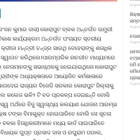
August
ଶିକ୍
ସମ୍ବର
August
ଂଜନ କୁମାର ଦାସ) କୋରାପୁଟ ବ୍ଲକ ଅନ୍ତର୍ଗତ ଉମୁରୀ
ଚରଣ 
କାଶ କାର୍ଯ୍ୟକ୍ରମ ଅନ୍ତର୍ଗତ ପଂଚାୟତ ସ୍ତରୀୟ
August
କ୍ରୀଡା ମନ୍ତ୍ରୀ ଚନ୍ଦ୍ର ସାରଥି ବେହେରାଙ୍କୁ ଶତାଧିକ
ଧାମନ
ରି ସ୍ୱାଗତ କରିଥିଲେ।ପାରମ୍ପରିକ ନାଚଗୀତ ମାଧ୍ୟମରେ
ଝଟ୍‌କ
ଜମି 
ଡିର ନେତାମାନଙ୍କୁ ସଭାସ୍ଥଳକୁ ନେଇଯାଇଥିଲେ।କୋରାପୁଟ
ଜମିରେ
ଗ୍ରାହୀଙ୍କ ଅଧ୍ୟକ୍ଷତାରେ ଆୟୋଜିତ କର୍ମଶାଳାରେ
ପ୍ରଭ
August
 ଯୋଗଦେଇ ରାଜ୍ୟର ବିଜେଡି ସରକାର କୋରାପୁଟ ଜିଲ୍ଲାକୁ
କାଲ କଲେଜ ଭଳି୨ ଟି ବଡ ପ୍ରକଳ୍ପ ଦେଇଛନ୍ତି ବୋଲି
ସ୍ୱ ଅର୍ଥରେ ବିଜୁ ସ୍ୱାସ୍ଥ୍ୟ କଲୟାଣ ଯୋଜନା ଆରମ୍ଭ
କ୍ଷ ଟଙ୍କା ବିମାଭୁକ୍ତ ହୋଇପାରିବେ ବୋଲି ସେ ସୂଚନା
ଳକା ହିତାଧିକାରୀମାନେ ମଧ୍ୟ କାର୍ଡ ପାଇପାରିବେ
 ବିଧାୟକ ଗୁପ୍ତ ପ୍ରସାଦ ଦାସ ଓ ରଘୁରାମ ପଡାଲ,