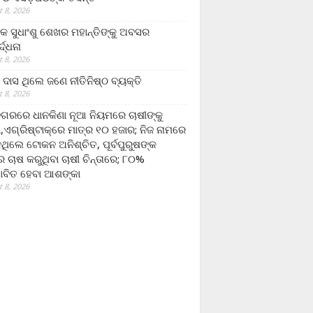
 8, 2026
ଷକ ସୁଧାଂଶୁ ଶେଖର ମହାନ୍ତିଙ୍କୁ ଅବସର
୍ଦ୍ଧନା
 8, 2026
ଦାସ ଥିଲେ ଜଣେ ନୀତିନିଷ୍ଠ ବ୍ୟକ୍ତି
 8, 2026
ଗରରେ ଧାନକିଣା ନୂଆ ନିୟମରେ ଚାଷୀଙ୍କୁ
ା,ଏଗ୍ରିଷ୍ଟାକ୍‌ରେ ମାତ୍ର ୧୦ ହଜାର; ନିଜ ନାମରେ
ନଥିଲେ ଟୋକନ ଅନିଶ୍ଚିତ, ପୂର୍ବପୁରୁଷଙ୍କ
 ଚାଷ କରୁଥିବା ଚାଷୀ ଚିନ୍ତାରେ; ୮୦%
ାବିତ ହେବା ଆଶଙ୍କା
 8, 2026