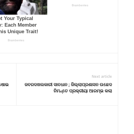
Next article
କ୍ଷୋଭ
ଜବରଦଖଲକାରୀ ସାବଧାନ ; ଜିଲ୍ଲାପ୍ରଶାସନ ଉଛେଦ
ନିମନ୍ତେ ପ୍ରକ୍ରୀୟା ଆରମ୍ଭ କଲା