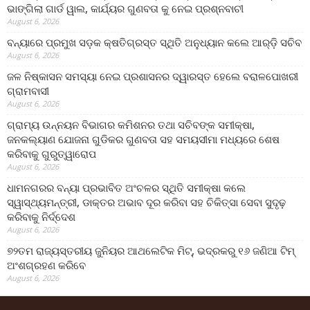
ଭାଙ୍ଗିଲା ଗାର୍ଡ ୱାଲ, କାର୍ଯ୍ୟର ଗୁଣବତା କୁ ନେଇ ପ୍ରଶ୍ନବାଚୀ
August 6, 2026
ବନ୍ୟାରେ ପ୍ରମୁଖ ସଡ଼କ କ୍ଷତିଗ୍ରସ୍ତ ସ୍ଥିତି ଅନୁଧ୍ୟାନ କଲେ ଆର୍‌ଡ଼ି ସଚିବ
August 6, 2026
ଜଳ ନିଷ୍କାସନ ସମସ୍ୟା ନେଇ ପ୍ରଶାସନର ଦ୍ୱାରସ୍ତ ହେଲେ ବରାଳପୋଖରୀ
ଗ୍ରାମବାସୀ
August 6, 2026
ଗ୍ରାମ୍ୟ ଉନ୍ନୟନ ବିଭାଗର କମିଶନର ତଥା ସଚିବଙ୍କ ସମୀକ୍ଷା,
ଜନକଲ୍ୟାଣ ଯୋଜନା ଗୁଡିକର ଗୁଣବତା ସହ ସମୟସୀମା ମଧ୍ୟରେ ଶେଷ
କରିବାକୁ ଗୁରୁତ୍ୱାରୋପ
August 6, 2026
ଧାମନଗରର ବନ୍ୟା ପ୍ରଭାବିତ ଅଂଚଳର ସ୍ଥିତି ସମୀକ୍ଷା କଲେ
ସ୍ୱାସ୍ଥ୍ୟମନ୍ତ୍ରୀ, ଡାକ୍ତର ଅଭାବ ଦୂର କରିବା ସହ ଚିକିତ୍ସା ସେବା ସୁଦୃଢ଼
କରିବାକୁ ନିର୍ଦ୍ଦେଶ
August 6, 2026
୭୨ତମ ରାଜ୍ୟସ୍ତରୀୟ ଜୁନିୟର ଆଥଲେଟିକ ମିଟ୍‌, ଭଦ୍ରକରୁ ୧୬ ଜଣିଆ ଟିମ୍
ଅଂଶଗ୍ରହଣ କରିବେ
August 6, 2026