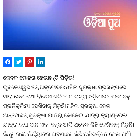
କେବଳ ମୋହରା ହେଉଛନ୍ତି ପିଡ଼ିତା!
ଭୁବନେଶ୍ୱର;୨୫,ଅକ୍ଟୋବର:ମହିଳା ସୁରକ୍ଷା ପ୍ରସଙ୍ଗରେ
ସାରା ଦେଶ ତଥା ବିଶେଷ କରି ଆମ ରାଜ୍ୟ ଓଡ଼ିଶାରେ ଏବେ ବହୁ
ପ୍ରତିକ୍ରିୟା ଦେଖିବାକୁ ମିଳୁଛି।ମହିଳା ସୁରକ୍ଷା ନେଇ
ଆନ୍ଦୋଳନ,ସୁରକ୍ଷା ଯାତ୍ରା,କୋକେଇ ଯାତ୍ରା,କ୍ୟାଣ୍ଡେଲ
ଯାତ୍ରା,ଦୀପ ଦାନ ଏବଂ ବନ୍ଦ ଆଦି ଅନେକ କିଛି ଦେଖିବାକୁ ମିଳୁଛି।
କିନ୍ତୁ ନାରୀ ନିର୍ଯ୍ୟାତନା ଘଟଣାରେ କିଛି ପରିବର୍ତ୍ତନ ହେଉ ନାହିଁ।