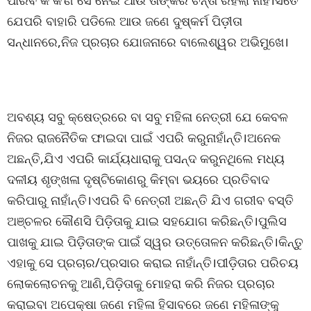
ପାରିବ କି କ’ଣ ସେ ନେଇ ଆଉ ତାଙ୍କର ଚିନ୍ତା ରହିଲା ନାହିଁ।ସତେ
ଯେପରି ବାହାରି ପଡିଲେ ଆଉ ଜଣେ ଦୁଷ୍କର୍ମ ପିଡ଼ୀତା
ସନ୍ଧାନରେ,ନିଜ ପ୍ରଚାର ଯୋଜନାରେ ବାଲେଶ୍ୱର ଅଭିମୁଖେ।
ଅବଶ୍ୟ ସବୁ କ୍ଷେତ୍ରରେ ବା ସବୁ ମହିଳା ନେତ୍ରୀ ଯେ କେବଳ
ନିଜର ରାଜନୈତିକ ଫାଇଦା ପାଇଁ ଏପରି କରୁନାହାଁନ୍ତି।ଅନେକ
ଅଛନ୍ତି,ଯିଏ ଏପରି କାର୍ଯ୍ୟଧାରାକୁ ପସନ୍ଦ କରୁନଥିଲେ ମଧ୍ୟ
ଦଳୀୟ ଶୃଙ୍ଖଳା ଦୃଷ୍ଟିକୋଣରୁ କିମ୍ବା ଭୟରେ ପ୍ରତିବାଦ
କରିପାରୁ ନାହାଁନ୍ତି।ଏପରି ବି ନେତ୍ରୀ ଅଛନ୍ତି ଯିଏ ଗରୀବ ବସ୍ତି
ଅଞ୍ଚଳର କୌଣସି ପିଡ଼ିତାକୁ ଯାଇ ସହଯୋଗ କରିଛନ୍ତି।ପୁଲିସ
ପାଖକୁ ଯାଇ ପିଡ଼ିତାଙ୍କ ପାଇଁ ସ୍ୱର ଉତ୍ତୋଳନ କରିଛନ୍ତି।କିନ୍ତୁ
ଏହାକୁ ସେ ପ୍ରଚାର/ପ୍ରସାର କରାଇ ନାହାଁନ୍ତି।ପୀଡ଼ିତାର ପରିଚୟ
ଲୋକଲୋଚନକୁ ଆଣି,ପିଡ଼ିତାକୁ ମୋହରା କରି ନିଜର ପ୍ରଚାର
କରାଇବା ଅପେକ୍ଷା ଜଣେ ମହିଳା ହିସାବରେ ଜଣେ ମହିଳାଙ୍କୁ