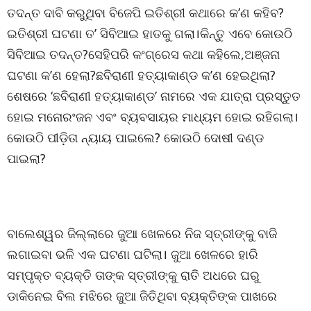
ତଦନ୍ତ ଦାବି କରୁଥିବା ବିଜେପି ଇତିଶ୍ରୀ କଥାରେ କ’ଣ କହିବ?
ଇତିଶ୍ରୀ ଘଟଣା ତ’ ସିବିଆଇ ହାତକୁ ଗଲା।କିନ୍ତୁ ଏବେ କୋଉଠି
ସିବିଆଇ ତଦନ୍ତ?ସେହିପରି କଂଗ୍ରେସ କଥା କହିଲେ,ଅଞ୍ଜନା
ଘଟଣା କ’ଣ ହେଲା?ଛବିରାଣୀ ହତ୍ୟାକାଣ୍ଡ କ’ଣ ହେଇଥିଲା?
ଶେଷରେ ‘ଛବିରାଣୀ ହତ୍ୟାକାଣ୍ଡ’ ନାମରେ ଏକ ଯାତ୍ରା ପ୍ରସ୍ତୁତ
ହୋଇ ମନୋରଂଜନ ଏବଂ ବ୍ୟବସାୟର ମାଧ୍ୟମ ହୋଇ ରହିଗଲା।
କୋଉଠି ପୀଡ଼ିତା ନ୍ୟାୟ ପାଇଲେ? କୋଉଠି ଦୋଷୀ ଦଣ୍ଡ
ପାଇଲା?
ବାଲେଶ୍ୱର ଜିଲ୍ଲାରେ ଜୁଆ ଖେଳରେ ନିଜ ସ୍ତ୍ରୀଙ୍କୁ ବାଜି
ଲଗାଇବା ଭଳି ଏକ ଘଟଣା ଘଟିଲା। ଜୁଆ ଖେଳରେ ହାରି
ସମ୍ପୃକ୍ତ ବ୍ୟକ୍ତି ତାଙ୍କ ସ୍ତ୍ରୀଙ୍କୁ ରାତି ଅଧରେ ଘରୁ
ଡାକିନେଇ ବିଲ ମଝିରେ ଜୁଆ ଜିତିଥିବା ବ୍ୟକ୍ତିଙ୍କ ପାଖରେ