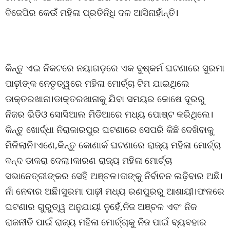
ବିଜେପିର କେଉଁ ମହିଳା ପ୍ରତିନିଧି ଦଳ ଆସିନାହାଁନ୍ତି।
କିନ୍ତୁ ଏଇ ନିକଟରେ ନୟାଗଡ଼ରେ ଏକ ଦୁଷ୍କର୍ମ ଘଟଣାରେ ସୁରମା
ପାଢ଼ୀଙ୍କ ନେତୃତ୍ୱରେ ମହିଳା ମୋର୍ଚ୍ଚା ଟିମ ଯାଇଥିଲେ
ଡାକ୍ତରଖାନା।ଡାକ୍ତରଖାନାକୁ ଯିବା ସମୟର କୋଷେ ଦୂରରୁ
ନିଜର ଭିଡିଓ ସୋସିଆଲ ମିଡିଆରେ ମଧ୍ୟ ପୋଷ୍ଟ କରିଥିଲେ।
କିନ୍ତୁ ଖୋର୍ଦ୍ଧା ନିରାକାରପୁର ଘଟଣାରେ ସେପରି କିଛି ଦେଖିବାକୁ
ମିଳିଲାନି।ଏଣେ,କିନ୍ତୁ କୋଣାର୍କ ଘଟଣାରେ ରାଜ୍ୟ ମହିଳା ମୋର୍ଚ୍ଚା
ବନ୍ଦ ଡାକରା ଦେଲା।କାରଣ ରାଜ୍ୟ ମହିଳା ମୋର୍ଚ୍ଚା
ସଭାନେତ୍ରୀଙ୍କର ସେହି ଅଞ୍ଚଳ।ତାଙ୍କୁ ନିର୍ବାଚନ ଲଢ଼ିବାର ଅଛି।
ନାଁ ନେବାର ଅଛି।ସୁରମା ପାଢ଼ୀ ମଧ୍ୟ ରଣପୁରରୁ ଆଶାୟୀ।ଫଳରେ
ଘଟଣାର ଗୁରୁତ୍ୱ ଅନୁଯାୟୀ ନୁହେଁ,ନିଜ ଅଞ୍ଚଳ ଏବଂ ନିଜ
ରାଜନୀତି ପାଇଁ ରାଜ୍ୟ ମହିଳା ମୋର୍ଚ୍ଚାକୁ ନିଜ ପାଇଁ ବ୍ୟବହାର