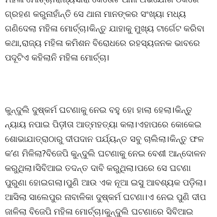
ଗ୍ରହଣ କରୁନାହାଁନ୍ତି ସେ ଥାନା ମାନଙ୍କର ସଂଖ୍ୟା ମଧ୍ୟ
ଗଣିଦେଲା ମହିଳା ମୋର୍ଚ୍ଚା।କିନ୍ତୁ ଯାହାକୁ ମୁଖ୍ୟ ଟାର୍ଗେଟ କରିବା
କଥା,ରାଜ୍ୟ ମହିଳା କମିଶନ ବିରୋଧରେ ରହସ୍ୟଜନକ ଭାବରେ
ପଦୂଟିଏ କହିଲାନି ମହିଳା ମୋର୍ଚ୍ଚା।
କୁନ୍ଦୁଲି ଦୁଷ୍କର୍ମ ଘଟଣାକୁ ନେଇ ବହୁ ହୋ ହାଲା ହେଲା।କିନ୍ତୁ
ନ୍ୟାୟ ନପାଇ ପିଡ଼ୀତା ଆତ୍ମହତ୍ୟା କଲା।ଏହାପରେ କୋକେଇ
ଶୋଭାଯାତ୍ରାଠାରୁ ଦୀପଦାନ ପର୍ଯ୍ୟନ୍ତ ସବୁ ଚାଲିଲା।କିନ୍ତୁ ଫଳ
କ’ଣ ମିଳିଲା?ବିଜେପି କୁନ୍ଦୁଲି ଘଟଣାକୁ ନେଇ ବେଶୀ ଆନ୍ଦୋଳନ
କରୁଥିଲା।ସିବିଆଇ ତଦନ୍ତ ଦାବି କରୁଥିଲା।ପରେ ସେ ଘଟଣା
ପୁରୁଣା ହୋଇଗଲା।ପୁଣି ଆଉ ଏକ ନୂଆ ଇସୁ ଆବଶ୍ୟକ ପଡ଼ିଲା।
ଆସିଲା ସାଲେପୁର ନାବାଳିକା ଦୁଷ୍କର୍ମ ଘଟଣା।ଏ ନେଇ ପୁଣି ଦୀପ
ଜାଳିଲା ବିଜେପି ମହିଳା ମୋର୍ଚ୍ଚା।କୁନ୍ଦୁଲି ଘଟଣାରେ ସିବିଆଇ