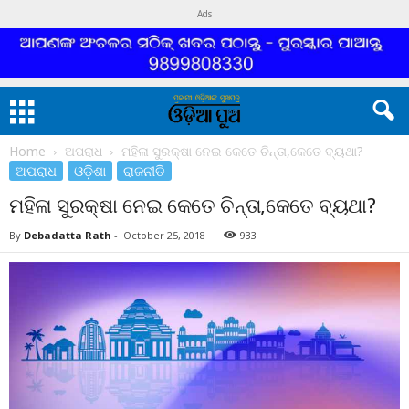
Ads
Home
ଅପରାଧ
ମହିଳା ସୁରକ୍ଷା ନେଇ କେତେ ଚିନ୍ତା,କେତେ ବ୍ୟଥା?
ଅପରାଧ
ଓଡ଼ିଶା
ରାଜନୀତି
ମହିଳା ସୁରକ୍ଷା ନେଇ କେତେ ଚିନ୍ତା,କେତେ ବ୍ୟଥା?
By
Debadatta Rath
-
October 25, 2018
933