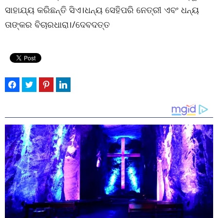
ସାହାଯ୍ୟ କରିଛନ୍ତି ସିଏ।ଧନ୍ୟ ସେହିପରି ନେତ୍ରୀ ଏବଂ ଧନ୍ୟ
ତାଙ୍କର ବିଚାରଧାରା।/ଦେବଦତ୍ତ