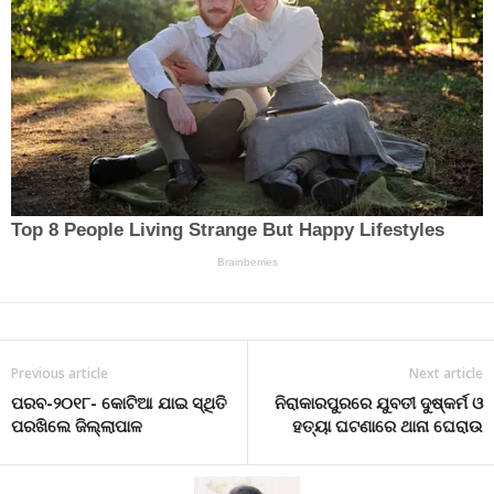
Previous article
Next article
ପରବ-୨୦୧୮- କୋଟିଆ ଯାଇ ସ୍ଥିତି
ନିରାକାରପୁରରେ ଯୁବତୀ ଦୁଷ୍କର୍ମ ଓ
ପରଖିଲେ ଜିଲ୍ଲାପାଳ
ହତ୍ୟା ଘଟଣାରେ ଥାନା ଘେରାଉ