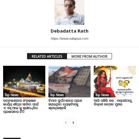
Debadatta Rath
https://www.odiapua.com
RELATED ARTICLES
MORE FROM AUTHOR
Top News
Top News
Top News
ରତ୍ନଭଣ୍ଡାର ସଂରକ୍ଷଣ
ବିମାନ ଦୁର୍ଘଟଣାରେ ପ୍ରାଣ
ଆଜି ପହିଲି ରଜ : ପଲ୍ଲୀଠାରୁ
କାର୍ଯ୍ୟ ଶୀଘ୍ର ସାରିବା ପାଇଁ
ହରାଇଥିବା ବ୍ୟକ୍ତିଙ୍କୁ
ଦିଲ୍ଲୀ ଉତ୍ସବ ମୁଖର
ଏ.ଏସ୍.ଆଇ.କୁ ଶ୍ରୀମନ୍ଦିର
ଶ୍ରଦ୍ଧାଞ୍ଜଳି
ପ୍ରଶାସନର ଚିଠି