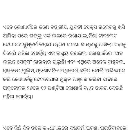
ଏବେ କୋଣାର୍କରେ ଜଣେ ବଙ୍ଗୀୟ ଯୁବତୀ ସେକ୍ସ ରାକେଟରୁ ଖସି
ଆସିବା ପରେ ତାଙ୍କୁ ଏକ ଲଜରେ ରଖାଯାଇ,ନିଶା ଟାବଲେଟ
ଦେଇ ଗଣଦୁଷ୍କର୍ମ କରାଯାଉଥିବା ଘଟଣା ସାମ୍ନାକୁ ଆସିଲା।ଏହାକୁ
ବିଜେପି ମହିଳା ମୋର୍ଚ୍ଚା ଏକ ଇସ୍ୟୁ କରାଇଲା।କୋଣାର୍କରେ “ଅନ
ଲାଇନ ସେକ୍ସ” କାରବାର ଚାଲୁଛି।ଏବଂ ଏଥିରେ ଅନେକ ବାହୁବଳୀ,
ରାଜନେତା,ପୁଲିସ,ପ୍ରଶାସନିକ ଅଧିକାରୀ ଜଡ଼ିତ ବୋଲି ଅଭିଯୋଗ
କରି କୋଣାର୍କକୁ ଦେହବେପାର ମୁକ୍ତ ଅଞ୍ଚଳ କରିବା ଦାବିରେ
ଅକ୍ଟୋବର ୨୬ରେ ୧୨ ଘଣ୍ଟିଆ କୋଣାର୍କ ବନ୍ଦ ଡାକରା ଦେଇଛି
ମହିଳା ମୋର୍ଚ୍ଚା।
ଏବେ କିଛି ଦିନ ତଳେ କନ୍ଧମାଳରେ ଦୁଷ୍କର୍ମ ଘଟଣା ପ୍ରତିବାଦରେ