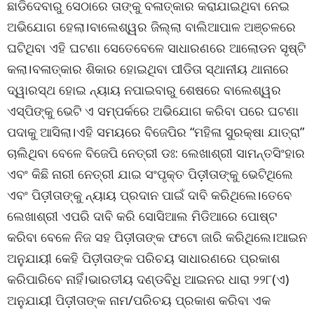
ଛାଡିଦେବାରୁ ସେଠାରେ ତାଙ୍କୁ ବଳାତ୍କାର କରାଯାଇଥିବା ନେଇ
ଅଭିଯୋଗ ହେଲା।ବାଲେଶ୍ୱର ଜିଲ୍ଲା ବାଲିଆପାଳ ଅଞ୍ଚଳରେ
ଘଟିଥିବା ଏହି ଘଟଣା ସେତେବେଳେ ସାଧାରଣରେ ଆଲୋଡନ ସୃଷ୍ଟି
କଲା।ବଳାତ୍କାର ଶିକାର ହୋଇଥିବା ପୀଡିତା ସ୍ଥାନୀୟ ଥାନାରେ
ଦ୍ୱାରସ୍ଥ ହୋଇ ନ୍ୟାୟ ନପାଇବାରୁ ଶେଷରେ ବାଲେଶ୍ୱର
ଏସ୍‌ପିଙ୍କୁ ଭେଟି ଏ ସମ୍ପର୍କରେ ଅଭିଯୋଗ କରିବା ପରେ ଘଟଣା
ପଦାକୁ ଆସିଲା।ଏହି ସମୟରେ ବିଜେପିର “ମହିଳା ସୁରକ୍ଷା ଯାତ୍ରା”
ଚାଲିଥିବା ବେଳେ ବିଜେପି ନେତ୍ରୀ ଡଃ: ଲେଖାଶ୍ରୀ ସାମନ୍ତସିଂହାର
ଏବଂ କିଛି ନାରୀ ନେତ୍ରୀ ଯାଇ ସଂପୃକ୍ତ ପିଡ଼ୀତାଙ୍କୁ ଭେଟିଥିଲେ
ଏବଂ ପିଡ଼ୀତାଙ୍କୁ ନ୍ୟାୟ ପ୍ରଦାନ ପାଇଁ ଦାବି କରିଥିଲେ।ତେବେ
ଲେଖାଶ୍ରୀ ଏପରି ଦାବି କରି ସୋସିଆଲ ମିଡିଆରେ ପୋଷ୍ଟ
କରିବା ବେଳେ ନିଜ ସହ ପିଡ଼ୀତାଙ୍କ ଫଟୋ ଜାରି କରିଥିଲେ।ଆଇନ
ଅନୁଯାୟୀ କେହି ପିଡ଼ୀତାଙ୍କ ପରିଚୟ ସାଧାରଣରେ ପ୍ରକାଶ
କରିପାରିବେ ନାହିଁ।ଭାରତୀୟ ଦଣ୍ଡବିଧି ଆଇନର ଧାରା ୨୨୮(ଏ)
ଅନୁଯାୟୀ ପିଡ଼ୀତାଙ୍କ ନାମ/ପରିଚୟ ପ୍ରକାଶ କରିବା ଏକ