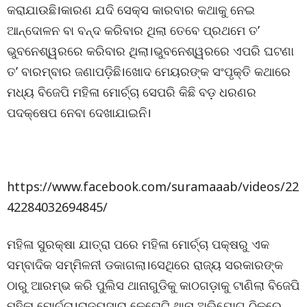
କରାଯାଉଛି।କାରଣ ଯଦି ସେକ୍ସ କାରବାର କଥାକୁ ନେଇ
ଆନ୍ଦୋଳନ ବା ବନ୍ଦ କରିବାର ଥିଲା ତେବେ ପ୍ରଥମେ ତ’
ଭୁବନେଶ୍ୱରରେ କରିବାର ଥିଲା।ଭୁବନେଶ୍ୱରରେ ଏପରି ଘଟଣା
ତ’ ବାରମ୍ବାର ଜଣାପଡ଼ିଛି।ଖୋଦ ମେୟରଙ୍କ ସଂପୃକ୍ତି କଥାରେ
ମଧ୍ୟ ବିଜେପି ମହିଳା ମୋର୍ଚ୍ଚା ସେପରି କିଛି ବଡ଼ ଧରଣର
ପଦକ୍ଷେପ ନେବା ଦେଖାଯାଇନି।
https://www.facebook.com/suramaaab/videos/22
42284032694845/
ମହିଳା ସୁରକ୍ଷା ଯାତ୍ରା ପରେ ମହିଳା ମୋର୍ଚ୍ଚା ପକ୍ଷରୁ ଏକ
ସମ୍ବାଦିକ ସମ୍ମିଳନୀ ଡକାଗଲା।ସେଥିରେ ରାଜ୍ୟ ସରକାରଙ୍କ
ଠାରୁ ଆରମ୍ଭ କରି ପୁଲିସ ଥାନାଗୁଡିକୁ କାଠଗଡ଼ାକୁ ଟାଣିଲା ବିଜେପି
ମହିଳା ମୋର୍ଚ୍ଚା।ରାଜ୍ୟସାରା କେତୋଟି ଥାନା ଅଭିଯୋଗ ଠିକରେ