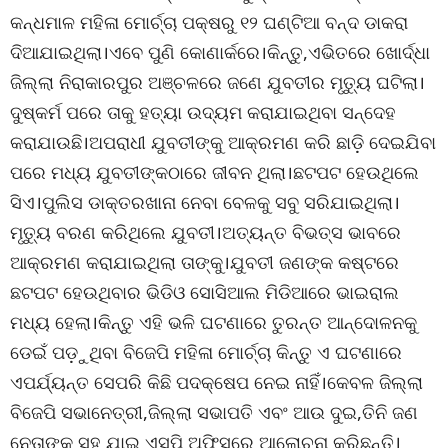
କନ୍ଧମାଳ ମହିଳା ମୋର୍ଚ୍ଚା ପକ୍ଷରୁ ୧୨ ଘଣ୍ଟିଆ ବନ୍ଦ ଡାକରା
ଦିଆଯାଇଥିଲା।ଏବେ ପୁଣି କୋଣାର୍କରେ।କିନ୍ତୁ,ଏଭିତରେ ଖୋର୍ଦ୍ଧା
ଜିଲ୍ଲା ନିରାକାରପୁର ଅଞ୍ଚଳରେ ଜଣେ ଯୁବତୀର ମୃତ୍ୟୁ ଘଟିଲା।
ଦୁଷ୍କର୍ମ ପରେ ତାକୁ ହତ୍ୟା ଉଦ୍ୟମ କରାଯାଇଥିବା ସନ୍ଦେହ
କରାଯାଉଛି।ଅପରାଧୀ ଯୁବତୀଙ୍କୁ ଆକ୍ରମଣ କରି ଛାଡ଼ି ଦେଇଯିବା
ପରେ ମଧ୍ୟ ଯୁବତୀଙ୍କଠାରେ ଜୀବନ ଥିଲା।ଛଟପଟ ହେଉଥିଲେ
ସିଏ।ପୁଲିସ ଡାକ୍ତରଖାନା ନେବା ବେଳକୁ ସବୁ ସରିଯାଇଥିଲା।
ମୃତ୍ୟୁ ବରଣ କରିଥିଲେ ଯୁବତୀ।ଅତ୍ୟନ୍ତ ବିଭତ୍ସ ଭାବରେ
ଆକ୍ରମଣ କରାଯାଇଥିଲା ତାଙ୍କୁ।ଯୁବତୀ ଜଣଙ୍କ କଷ୍ଟରେ
ଛଟପଟ ହେଉଥିବାର ଭିଡିଓ ସୋସିଆଲ ମିଡିଆରେ ଭାଇରାଲ
ମଧ୍ୟ ହେଲା।କିନ୍ତୁ ଏହି ଭଳି ଘଟଣାରେ ତୁରନ୍ତ ଆନ୍ଦୋଳନକୁ
ଡେଇଁ ପଡ଼ୁଥିବା ବିଜେପି ମହିଳା ମୋର୍ଚ୍ଚା କିନ୍ତୁ ଏ ଘଟଣାରେ
ଏପର୍ଯ୍ୟନ୍ତ ସେପରି କିଛି ପଦକ୍ଷେପ ନେଇ ନାହିଁ।କେବଳ ଜିଲ୍ଲା
ବିଜେପି ସଭାନେତ୍ରୀ,ଜିଲ୍ଲା ସଭାପତି ଏବଂ ଆଉ ଦୁଇ,ତିନି ଜଣ
ନେତାଙ୍କ ସହ ଯାଇ ଏସପି ଅଫିସରେ ଆଲୋଚନା କରିଛନ୍ତି।