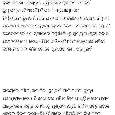
ବରଂ ଘଟଣା ବଢିଚାଲିଛି।ନ୍ୟାସନାଲ କ୍ରାଇମ ରେକର୍ଡ
ବ୍ୟୁରୋ(ଏନସିଆରବି) ରିପୋର୍ଟ ଅନୁଯାୟୀ ନାରୀ
ନିର୍ଯ୍ୟାତନା,ଦୁଷ୍କର୍ମ ଆଦି ଘଟଣାରେ ଦେଶରେ ରାଜଧାନୀ ଦିଲ୍ଲୀ
ପ୍ରଥମ ସ୍ଥାନରେ ରହୁଥିବା ବେଳେ ଓଡ଼ିଶା କେତେବେଳେ ୨ୟ ତ’
କେତେବେଳେ ୫ମ ସ୍ଥାନରେ ରହୁଛି।କିନ୍ତୁ ମୁଖ୍ୟମନ୍ତ୍ରୀ ନବୀନ
ପଟ୍ଟନାୟକ ଏ ନେଇ ମୌନ ସାଜିଛନ୍ତି।ଏବଂ,ରାଜ୍ୟରେ ମହିଳା
କମିଶନ ବୋଲି କ’ଣ ଗୋଟେ ଥିଲାପରି ଜଣା ପଡ଼ୁନାହିଁ।
ରାଜ୍ୟରେ ମହିଳା,ନାବାଳିକା ଦୁଷ୍କର୍ମ ଆଦି ଘଟଣା ବୃଦ୍ଧି
ପାଉଥିବାକୁ ନେଇ ବିରୋଧୀ ଦଳ ମହିଳା ବିଭାଗ ଗୁଡ଼ିକ ବାରମ୍ବାର
ଆନ୍ଦୋଳନ କରୁଛନ୍ତି।କିନ୍ତୁ ମୁଖ୍ୟମନ୍ତ୍ରୀ ନବୀନ ପଟ୍ଟନାୟକ
ଏନେଇ ନିରବ ରହୁଛନ୍ତି।ଓଡ଼ିଶାରେ ଏହିପରି ଗୋଟିଏ ପରେ