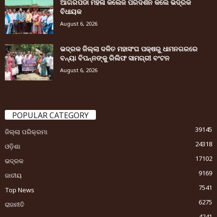
ଆଗରପଡା ମହିଳା କଲେଜ ପରିଦର୍ଶନ କଲେ ଭଦ୍ରକ
ବିଧାୟକ
August 6, 2026
ଭଦ୍ରକ ଜିଲ୍ଲା ଦଳିତ ମହାସଂଘ ପକ୍ଷରୁ ଧାମନଗରରେ
ବନ୍ୟା ବିପନ୍ନଙ୍କୁ ରିଲିଫ ସାମଗ୍ରୀ ବଂଟନ
August 6, 2026
POPULAR CATEGORY
39145
ଜିଲ୍ଲା ପରିକ୍ରମା
24318
ଓଡ଼ିଶା
17102
ଭଦ୍ରକ
9169
ଜାତୀୟ
7541
Top News
6275
ରାଜନୀତି
4241