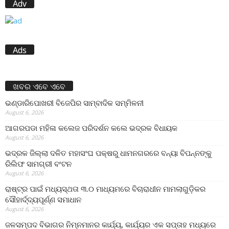
Adv
Ads
ଖବର ଏବେ ଏବେ
ଭଣ୍ଡାରିପୋଖରୀ ବିଜେପିର ସାମ୍ବାଦିକ ସମ୍ମିଳନୀ
August 6, 2026
ଆଗରପଡା ମହିଳା କଲେଜ ପରିଦର୍ଶନ କଲେ ଭଦ୍ରକ ବିଧାୟକ
August 6, 2026
ଭଦ୍ରକ ଜିଲ୍ଲା ଦଳିତ ମହାସଂଘ ପକ୍ଷରୁ ଧାମନଗରରେ ବନ୍ୟା ବିପନ୍ନଙ୍କୁ
ରିଲିଫ ସାମଗ୍ରୀ ବଂଟନ
August 6, 2026
ରାଷ୍ଟ୍ର ପାଇଁ ମଧ୍ୟସ୍ଥତା ୩.୦ ମାଧ୍ୟମରେ ବିଚାରାଧୀନ ମାମଲାଗୁଡ଼ିକର
ସୌହାର୍ଦ୍ଦ୍ୟପୂର୍ଣ୍ଣ ସମାଧାନ
August 6, 2026
ଜଳସମ୍ପଦ ବିଭାଗର ନିମ୍ନମାନର କାର୍ଯ୍ୟ, କାର୍ଯ୍ୟର ଏକ ସପ୍ତାହ ମଧ୍ୟରେ