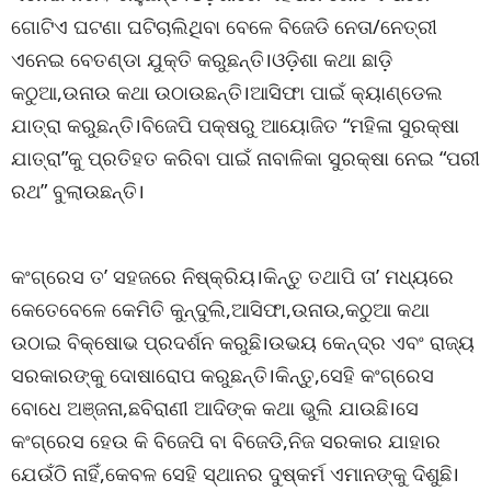
ଗୋଟିଏ ଘଟଣା ଘଟିଚାଲିଥିବା ବେଳେ ବିଜେଡି ନେତା/ନେତ୍ରୀ
ଏନେଇ ବେତଣ୍ଡା ଯୁକ୍ତି କରୁଛନ୍ତି।ଓଡ଼ିଶା କଥା ଛାଡ଼ି
କଠୁଆ,ଉନାଉ କଥା ଉଠାଉଛନ୍ତି।ଆସିଫା ପାଇଁ କ୍ୟାଣ୍ଡେଲ
ଯାତ୍ରା କରୁଛନ୍ତି।ବିଜେପି ପକ୍ଷରୁ ଆୟୋଜିତ “ମହିଳା ସୁରକ୍ଷା
ଯାତ୍ରା”କୁ ପ୍ରତିହତ କରିବା ପାଇଁ ନାବାଳିକା ସୁରକ୍ଷା ନେଇ “ପରୀ
ରଥ” ବୁଲାଉଛନ୍ତି।
କଂଗ୍ରେସ ତ’ ସହଜରେ ନିଷ୍କ୍ରିୟ।କିନ୍ତୁ ତଥାପି ତା’ ମଧ୍ୟରେ
କେତେବେଳେ କେମିତି କୁନ୍ଦୁଲି,ଆସିଫା,ଉନାଉ,କଠୁଆ କଥା
ଉଠାଇ ବିକ୍ଷୋଭ ପ୍ରଦର୍ଶନ କରୁଛି।ଉଭୟ କେନ୍ଦ୍ର ଏବଂ ରାଜ୍ୟ
ସରକାରଙ୍କୁ ଦୋଷାରୋପ କରୁଛନ୍ତି।କିନ୍ତୁ,ସେହି କଂଗ୍ରେସ
ବୋଧେ ଅଞ୍ଜନା,ଛବିରାଣୀ ଆଦିଙ୍କ କଥା ଭୁଲି ଯାଉଛି।ସେ
କଂଗ୍ରେସ ହେଉ କି ବିଜେପି ବା ବିଜେଡି,ନିଜ ସରକାର ଯାହାର
ଯେଉଁଠି ନାହିଁ,କେବଳ ସେହି ସ୍ଥାନର ଦୁଷ୍କର୍ମ ଏମାନଙ୍କୁ ଦିଶୁଛି।