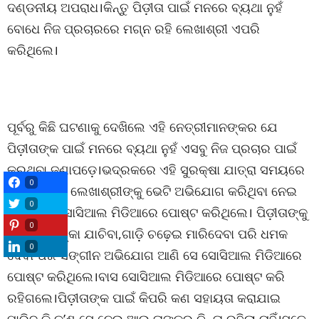
ଦଣ୍ଡନୀୟ ଅପରାଧ।କିନ୍ତୁ ପିଡ଼ୀତା ପାଇଁ ମନରେ ବ୍ୟଥା ନୁହଁ
ବୋଧେ ନିଜ ପ୍ରଚାରରେ ମଗ୍ନ ରହି ଲେଖାଶ୍ରୀ ଏପରି
କରିଥିଲେ।
ପୂର୍ବରୁ କିଛି ଘଟଣାକୁ ଦେଖିଲେ ଏହି ନେତ୍ରୀମାନଙ୍କର ଯେ
ପିଡ଼ୀତାଙ୍କ ପାଇଁ ମନରେ ବ୍ୟଥା ନୁହଁ ଏସବୁ ନିଜ ପ୍ରଚାର ପାଇଁ
କରୁଥିବା ଜଣାପଡ଼େ।ଭଦ୍ରକରେ ଏହି ସୁରକ୍ଷା ଯାତ୍ରା ସମୟରେ
0
ଜଣେ ପିଡ଼ୀତା ଲେଖାଶ୍ରୀଙ୍କୁ ଭେଟି ଅଭିଯୋଗ କରିଥିବା ନେଇ
0
ମଧ୍ୟ ସେ ସୋସିଆଲ ମିଡିଆରେ ପୋଷ୍ଟ କରିଥିଲେ। ପିଡ଼ୀତାଙ୍କୁ
0
ପୋଲିସ ଟଙ୍କା ଯାଚିବା,ଗାଡ଼ି ଚଢ଼େଇ ମାରିଦେବା ପରି ଧମକ
0
ଦେବା ପରି ସଙ୍ଗୀନ ଅଭିଯୋଗ ଆଣି ସେ ସୋସିଆଲ ମିଡିଆରେ
ପୋଷ୍ଟ କରିଥିଲେ।ବାସ ସୋସିଆଲ ମିଡିଆରେ ପୋଷ୍ଟ କରି
ରହିଗଲେ।ପିଡ଼ୀତାଙ୍କ ପାଇଁ କିପରି କଣ ସହାୟତା କରାଯାଇ