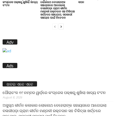
କଂଗ୍ରେସ ପକ୍ଷରୁ ଶୁଖିଲା ଖାଦ୍ୟ
ଲୋକନାଥ ବେହେରାଙ୍କ
ସପନ
ବଂଟନ
ସହାୟତାରେ ଆଗେଇଲା
ବଳାଜୀପଡ଼ା ଗ୍ରାମ କୀର୍ତନ
ମଣ୍ଡଳୀ ରକ୍ତଦାନ ସହ ଚିକିତ୍ସା
ଖର୍ଚ୍ଚରେ ସହଯୋଗ, ସରକାରୀ
ସହାୟତା ପାଇଁ ନିବେଦନ
Adv
Ads
ଖବର ଏବେ ଏବେ
ପୌରାଚଂଳ ୧୯ ନମ୍ବର ୱାର୍ଡ଼ରେ କଂଗ୍ରେସ ପକ୍ଷରୁ ଶୁଖିଲା ଖାଦ୍ୟ ବଂଟନ
August 8, 2026
ଅସୁସ୍ଥ କୀର୍ତନ କଳାକାର ଲୋକନାଥ ବେହେରାଙ୍କ ସହାୟତାରେ ଆଗେଇଲା
ବଳାଜୀପଡ଼ା ଗ୍ରାମ କୀର୍ତନ ମଣ୍ଡଳୀ ରକ୍ତଦାନ ସହ ଚିକିତ୍ସା ଖର୍ଚ୍ଚରେ