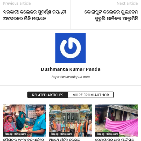
Previous article
Next article
ସରକାରୀ କଲେଜର ସୁବର୍ଣ୍ଣ ଜୟନ୍ତୀ
କୋରାପୁଟ କଲେଜର ଗୁଲଡେନ
ଅବସରରେ ମିନି ମରାଥନ
ଜୁବୁଲି ପାଳିଲେ ଆଲୁମିନି
Dushmanta Kumar Panda
https://www.odiapua.com
RELATED ARTICLES
MORE FROM AUTHOR
ଜିଲ୍ଲା ପରିକ୍ରମା
ଜିଲ୍ଲା ପରିକ୍ରମା
ଜିଲ୍ଲା ପରିକ୍ରମା
ପୌରାଚଂଳ ୧୯ ନମ୍ବର ୱାର୍ଡ଼ରେ
ଅସୁସ୍ଥ କୀର୍ତନ କଳାକାର
ସରକାରୀ ଘର ଯାହା ପାଇଁ ସାତ