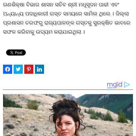
ଗଣଶିକ୍ଷା ବିଭାଗ ଶାସନ ସଚିବ ଶ୍ରୀ ମଧୂସୂଦନ ପାଢୀ ଏବଂ
ଅନ୍ୟାନ୍ୟ ପଦାଧିକାରୀ ଗସ୍ତ ସମୟରେ ସାମିଲ ଥିଲେ । ଜିଲ୍ଲା
ପ୍ରଶାସନ ତରଫରୁ ରାଜ୍ୟପାଳଙ୍କ ଗସ୍ତକୁ ସୁରକ୍ଷିତ ଭାବରେ
ସଫଳ କରିବାକୁ ଉଦ୍ୟମ କରାଯାଇଥିଲା ।