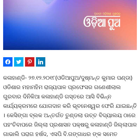
କଳାହାଣ୍ଡି- ୨୭.୧୨.୨୦୧୮(ଓଡିଆପୁଅ/ଦୁଷ୍ମନ୍ତ କୁମାର ପଣ୍ଡା)
ଓଡିଶାର ମହାମହିମ ରାଜ୍ୟପାଳ ପ୍ରଫେସର ଗଣେଶୀଲାଲ
ଗୁରବାର ଦିନିକିଆ କଳାହାଣ୍ଡି ଗସ୍ତରେ ଆସି ବିଭିନ୍ନ
କାର୍ଯ୍ୟକ୍ରମରେ ଯୋଗଦାନ କରି ଭୂବନେଶ୍ୱର ଫେରି ଯାଇଛନ୍ତି
। କେସିଙ୍ଗା ବ୍ଲକ ଅନ୍ତର୍ଗତ ତୁଣ୍ଡଲା ଉଚ୍ଚ ବିଦ୍ୟାଲୟ ଠାରେ
ପହଂଚିବାପରେ ଜିଲ୍ଲା ପ୍ରଶାସନ ପକ୍ଷରୁ କଳାହାଣ୍ଡି ଜିଲ୍ଲାପାଳ
ଗାଭାଲି ପରାଗ ହର୍ଷଦ, ଏସପି ବି.ଗଙ୍ଗାଧର ଙ୍କ ସମେତ