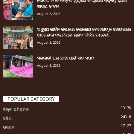
ପୌରାଚଂଳ ୧୯ ନମ୍ବର ୱାର୍ଡ଼ରେ କଂଗ୍ରେସ ପକ୍ଷରୁ ଶୁଖିଲା
ଖାଦ୍ୟ ବଂଟନ
August 8, 2026
ଅସୁସ୍ଥ କୀର୍ତନ କଳାକାର ଲୋକନାଥ ବେହେରାଙ୍କ ସହାୟତାରେ
ଆଗେଇଲା ବଳାଜୀପଡ଼ା ଗ୍ରାମ କୀର୍ତନ ମଣ୍ଡଳୀ...
August 8, 2026
ସରକାରୀ ଘର ଯାହା ପାଇଁ ସାତ ସପନ
August 8, 2026
POPULAR CATEGORY
39170
ଜିଲ୍ଲା ପରିକ୍ରମା
24318
ଓଡ଼ିଶା
17127
ଭଦ୍ରକ