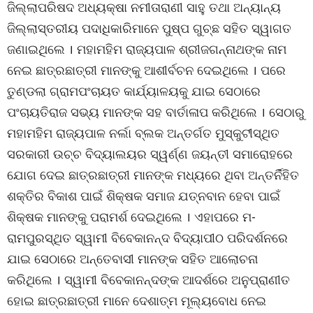
ଜିଲ୍ଲାପରିଷଦ ଅଧ୍ୟକ୍ଷା ନମୀତାରାଣୀ ସାହୁ ତଥା ଅନ୍ୟାନ୍ୟ
ଜିଲ୍ଲାସ୍ତରୀୟ ପଦାଧିକାରିମାନେ ପୁଷ୍ପ ଗୁଚ୍ଛ ସହିତ ସ୍ୱାଗତ
ଜଣାଇଥିଲେ । ମହାମହିମ ରାଜ୍ୟପାଳ ଶ୍ରୀଜଗନ୍ନାଥଙ୍କ ନାମ
ନେଇ ଛାତ୍ରଛାତ୍ରୀ ମାନଙ୍କୁ ଆଶୀର୍ବଚନ ଦେଇଥିଲେ । ପରେ
ତୁଣ୍ଡଲା ଗ୍ରାମପଂଚାୟତ କାର୍ଯ୍ୟାଳୟକୁ ଯାଇ ସେଠାରେ
ପଂଚାୟତିରାଜ ସଭ୍ୟ ମାନଙ୍କ ସହ ବାର୍ତାଳାପ କରିଥିଲେ । ସେଠାରୁ
ମହାମହିମ ରାଜ୍ୟପାଳ ନର୍ଲା ବ୍ଲକ ଅନ୍ତର୍ଗତ ମୁସ୍କୁଟୀସ୍ଥିତ
ସରକାରୀ ଉଚ୍ଚ ବିଦ୍ୟାଲୟର ସ୍ୱର୍ଣ୍ଣ ଜୟନ୍ତୀ ସମାରୋହରେ
ଯୋଗ ଦେଇ ଛାତ୍ରଛାତ୍ରୀ ମାନଙ୍କ ମଧ୍ୟରେ ଥିବା ଅନ୍ତର୍ନିହିତ
ଶକ୍ତିର ବିକାଶ ପାଇଁ ଶିକ୍ଷକ ସମାଜ ଯତ୍ନବାନ ହେବା ପାଇଁ
ଶିକ୍ଷକ ମାନଙ୍କୁ ପରାମର୍ଶ ଦେଇଥିଲେ । ଏହାପରେ ମ-
ରାମପୁରସ୍ଥିତ ସ୍ୱାମୀ ବିବେକାନନ୍ଦ ବିଦ୍ୟାପୀଠ ପରିଦର୍ଶନରେ
ଯାଇ ସେଠାରେ ଅନ୍ତେବାସୀ ମାନଙ୍କ ସହିତ ଆଲୋଚନା
କରିଥିଲେ । ସ୍ୱାମୀ ବିବେକାନନ୍ଦଙ୍କ ଆଦର୍ଶରେ ଅନୁପ୍ରାଣୀତ
ହୋଇ ଛାତ୍ରଛାତ୍ରୀ ମାନେ ଦେଶାତ୍ମ ମୂଲ୍ୟବୋଧ ନେଇ