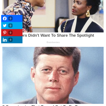
0
0
0
0