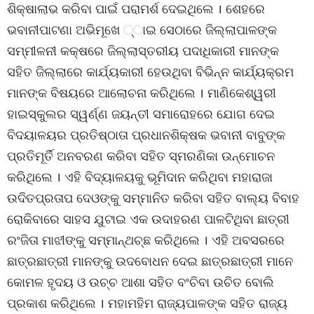
ଶିକ୍ଷାଲାଭ କରିବା ପାଇଁ ପରାମର୍ଶ ଦେଇଥିଲେ । ଶେହରେ
ଭବାନୀପାଟଣା ଅଭିମୂଖେ ୍ାଇ ସେଠାରେ ଜିଲ୍ଲାପାଳଙ୍କ
ସମ୍ମୀଳନୀ କକ୍ଷରେ ଜିଲ୍ଲାସ୍ତରୀୟ ପଦାଧିକାରୀ ମାନଙ୍କ
ସହିତ ଜିଲ୍ଲାରେ କାର୍ଯ୍ୟକାରୀ ହେଉଥିବା ବିଭିନ୍ନ କାର୍ଯ୍ୟକ୍ରମ
ମାନଙ୍କ ବିଷୟରେ ଆଲୋଚନା କରିଥିଲେ । ମାଣିକେଶ୍ୱରୀ
ହାଇସ୍କୁଲର ସ୍ୱର୍ଣ୍ଣ ଜୟନ୍ତୀ ସମାରୋହରେ ଯୋଗ ଦେଇ
ବିଦୟାଳୟର ପ୍ରତିଷ୍ଠାତା ପ୍ରଧାନଶିକ୍ଷକ ଭବାନୀ ବାବୁଙ୍କ
ପ୍ରତିମୂର୍ତି ଅନବରଣ କରିବା ସହିତ ସ୍ମରଣିକା ଉନ୍ମୋଚନ
କରିଥିଲେ । ଏହି ବିଦ୍ୟାଳୟକୁ ଭୂମିଦାନ କରିଥିବା ମହାରାଜା
ଉଦିତପ୍ରତାପ ଦେଓଙ୍କୁ ସମ୍ମାନିତ କରିବା ସହିତ ବାଲ୍ୟ ବିବାହ
ରୋକିବାରେ ସାହସ ଯୁଟାଇ ଏକ ଉଦାହରଣ ପାଳଟିଥିବା ଛାତ୍ରୀ
ରଂଜିତା ମାଝୀଙ୍କୁ ସମ୍ମାନ୍ଥଚ୍ଛ କରିଥିଲେ । ଏହି ଅବସରରେ
ଛାତ୍ରଛାତ୍ରୀ ମାନଙ୍କୁ ଉଦବୋଧନ ଦେଇ ଛାତ୍ରଛାତ୍ରୀ ମାନେ
କୋମଳ ହୃଦୟ ଓ ଉଚ୍ଚ ଆଶା ସହିତ ବଂଚିବା ଉଚିତ ବୋଲି
ପ୍ରକାଶ କରିଥିଲେ । ମହାମହିମ ରାଜ୍ୟପାଳଙ୍କ ସହିତ ରାଜ୍ୟ