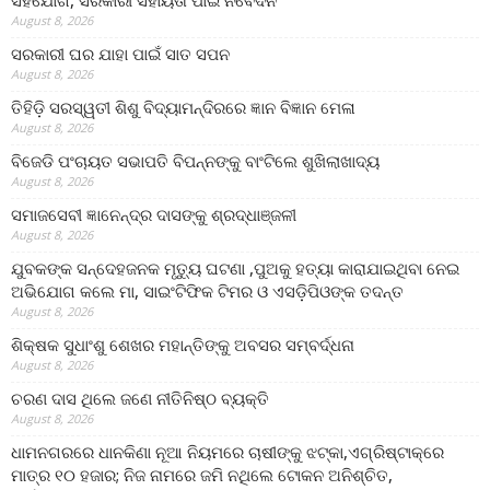
ସହଯୋଗ, ସରକାରୀ ସହାୟତା ପାଇଁ ନିବେଦନ
August 8, 2026
ସରକାରୀ ଘର ଯାହା ପାଇଁ ସାତ ସପନ
August 8, 2026
ତିହିଡି଼ ସରସ୍ୱତୀ ଶିଶୁ ବିଦ୍ୟାମନ୍ଦିରରେ ଜ୍ଞାନ ବିଜ୍ଞାନ ମେଳା
August 8, 2026
ବିଜେଡି ପଂଚାୟତ ସଭାପତି ବିପନ୍ନଙ୍କୁ ବାଂଟିଲେ ଶୁଖିଲାଖାଦ୍ୟ
August 8, 2026
ସମାଜସେବୀ ଜ୍ଞାନେନ୍ଦ୍ର ଦାସଙ୍କୁ ଶ୍ରଦ୍ଧାଞ୍ଜଳୀ
August 8, 2026
ଯୁବକଙ୍କ ସନ୍ଦେହଜନକ ମୃତ୍ୟୁ ଘଟଣା ,ପୁଅକୁ ହତ୍ୟା କାରାଯାଇଥିବା ନେଇ
ଅଭିଯୋଗ କଲେ ମା, ସାଇଂଟିଫିକ ଟିମର ଓ ଏସଡ଼ିପିଓଙ୍କ ତଦନ୍ତ
August 8, 2026
ଶିକ୍ଷକ ସୁଧାଂଶୁ ଶେଖର ମହାନ୍ତିଙ୍କୁ ଅବସର ସମ୍ବର୍ଦ୍ଧନା
August 8, 2026
ଚରଣ ଦାସ ଥିଲେ ଜଣେ ନୀତିନିଷ୍ଠ ବ୍ୟକ୍ତି
August 8, 2026
ଧାମନଗରରେ ଧାନକିଣା ନୂଆ ନିୟମରେ ଚାଷୀଙ୍କୁ ଝଟ୍‌କା,ଏଗ୍ରିଷ୍ଟାକ୍‌ରେ
ମାତ୍ର ୧୦ ହଜାର; ନିଜ ନାମରେ ଜମି ନଥିଲେ ଟୋକନ ଅନିଶ୍ଚିତ,