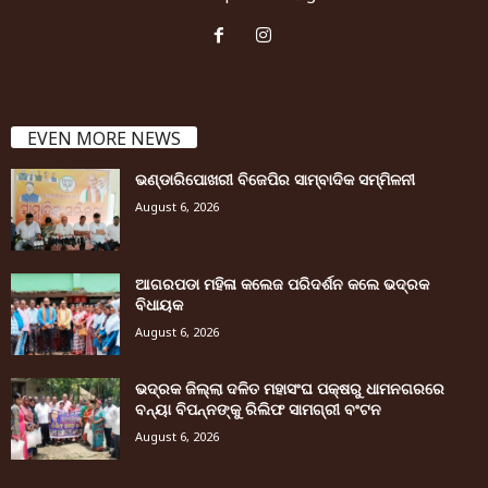
EVEN MORE NEWS
ଭଣ୍ଡାରିପୋଖରୀ ବିଜେପିର ସାମ୍ବାଦିକ ସମ୍ମିଳନୀ
August 6, 2026
ଆଗରପଡା ମହିଳା କଲେଜ ପରିଦର୍ଶନ କଲେ ଭଦ୍ରକ
ବିଧାୟକ
August 6, 2026
ଭଦ୍ରକ ଜିଲ୍ଲା ଦଳିତ ମହାସଂଘ ପକ୍ଷରୁ ଧାମନଗରରେ
ବନ୍ୟା ବିପନ୍ନଙ୍କୁ ରିଲିଫ ସାମଗ୍ରୀ ବଂଟନ
August 6, 2026