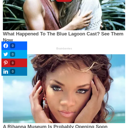
0
0
0
0