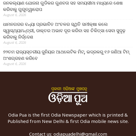
ଜନକଲ୍ୟାଣ ଯୋଜନା ଗୁଡିକର ଗୁଣବତା ସହ ସମୟସୀମା ମଧ୍ୟରେ ଶେଷ
କରିବାକୁ ଗୁରୁତ୍ୱାରୋପ
August 6, 2026
ଧାମନଗରର ବନ୍ୟା ପ୍ରଭାବିତ ଅଂଚଳର ସ୍ଥିତି ସମୀକ୍ଷା କଲେ
ସ୍ୱାସ୍ଥ୍ୟମନ୍ତ୍ରୀ, ଡାକ୍ତର ଅଭାବ ଦୂର କରିବା ସହ ଚିକିତ୍ସା ସେବା ସୁଦୃଢ଼
କରିବାକୁ ନିର୍ଦ୍ଦେଶ
August 6, 2026
୭୨ତମ ରାଜ୍ୟସ୍ତରୀୟ ଜୁନିୟର ଆଥଲେଟିକ ମିଟ୍‌, ଭଦ୍ରକରୁ ୧୬ ଜଣିଆ ଟିମ୍
ଅଂଶଗ୍ରହଣ କରିବେ
August 6, 2026
Odia Pua is the first Odia Newspaper which is printed &
Published from New Delhi & first Odia mobile news site.
Contact us:
odiapuadelhi@gmail.com