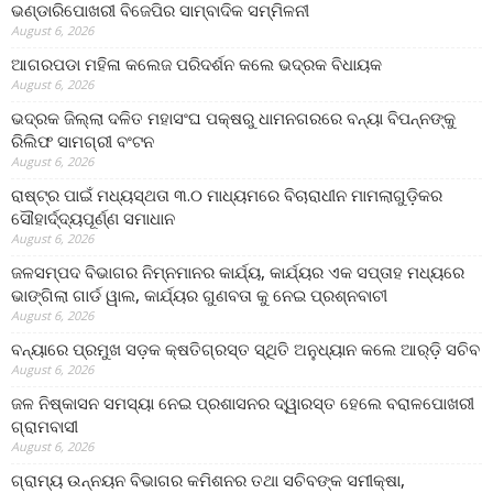
ଭଣ୍ଡାରିପୋଖରୀ ବିଜେପିର ସାମ୍ବାଦିକ ସମ୍ମିଳନୀ
August 6, 2026
ଆଗରପଡା ମହିଳା କଲେଜ ପରିଦର୍ଶନ କଲେ ଭଦ୍ରକ ବିଧାୟକ
August 6, 2026
ଭଦ୍ରକ ଜିଲ୍ଲା ଦଳିତ ମହାସଂଘ ପକ୍ଷରୁ ଧାମନଗରରେ ବନ୍ୟା ବିପନ୍ନଙ୍କୁ
ରିଲିଫ ସାମଗ୍ରୀ ବଂଟନ
August 6, 2026
ରାଷ୍ଟ୍ର ପାଇଁ ମଧ୍ୟସ୍ଥତା ୩.୦ ମାଧ୍ୟମରେ ବିଚାରାଧୀନ ମାମଲାଗୁଡ଼ିକର
ସୌହାର୍ଦ୍ଦ୍ୟପୂର୍ଣ୍ଣ ସମାଧାନ
August 6, 2026
ଜଳସମ୍ପଦ ବିଭାଗର ନିମ୍ନମାନର କାର୍ଯ୍ୟ, କାର୍ଯ୍ୟର ଏକ ସପ୍ତାହ ମଧ୍ୟରେ
ଭାଙ୍ଗିଲା ଗାର୍ଡ ୱାଲ, କାର୍ଯ୍ୟର ଗୁଣବତା କୁ ନେଇ ପ୍ରଶ୍ନବାଚୀ
August 6, 2026
ବନ୍ୟାରେ ପ୍ରମୁଖ ସଡ଼କ କ୍ଷତିଗ୍ରସ୍ତ ସ୍ଥିତି ଅନୁଧ୍ୟାନ କଲେ ଆର୍‌ଡ଼ି ସଚିବ
August 6, 2026
ଜଳ ନିଷ୍କାସନ ସମସ୍ୟା ନେଇ ପ୍ରଶାସନର ଦ୍ୱାରସ୍ତ ହେଲେ ବରାଳପୋଖରୀ
ଗ୍ରାମବାସୀ
August 6, 2026
ଗ୍ରାମ୍ୟ ଉନ୍ନୟନ ବିଭାଗର କମିଶନର ତଥା ସଚିବଙ୍କ ସମୀକ୍ଷା,