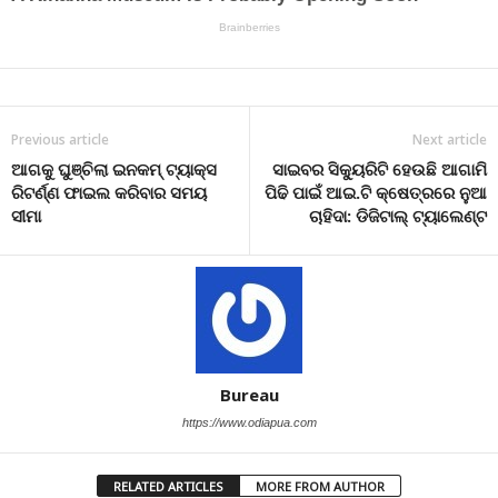
Previous article
Next article
ଆଗକୁ ଘୁଞ୍ଚିଲା ଇନକମ୍ ଟ୍ୟାକ୍ସ
ସାଇବର ସିକ୍ୟୁରିଟି ହେଉଛି ଆଗାମି
ରିଟର୍ଣ୍ଣ ଫାଇଲ କରିବାର ସମୟ
ପିଢି ପାଇଁ ଆଇ.ଟି କ୍ଷେତ୍ରରେ ନୁଆ
ସୀମା
ଚାହିଦା: ଡିଜିଟାଲ୍ ଟ୍ୟାଲେଣ୍ଟ
Bureau
https://www.odiapua.com
RELATED ARTICLES
MORE FROM AUTHOR