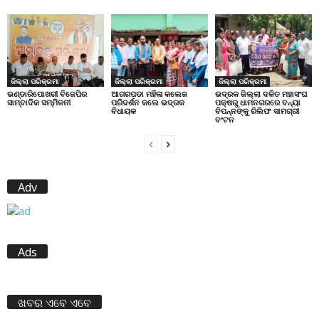
ଜିଲ୍ଲା ପରିକ୍ରମା
ଜିଲ୍ଲା ପରିକ୍ରମା
ଜିଲ୍ଲା ପରିକ୍ରମା
ଭଣ୍ଡାରିପୋଖରୀ ବିଜେପିର
ଆଗରପଡା ମହିଳା କଲେଜ
ଭଦ୍ରକ ଜିଲ୍ଲା ଦଳିତ ମହାସଂଘ
ସାମ୍ବାଦିକ ସମ୍ମିଳନୀ
ପରିଦର୍ଶନ କଲେ ଭଦ୍ରକ
ପକ୍ଷରୁ ଧାମନଗରରେ ବନ୍ୟା
ବିଧାୟକ
ବିପନ୍ନଙ୍କୁ ରିଲିଫ ସାମଗ୍ରୀ
ବଂଟନ
Adv
Ads
ଖବର ଏବେ ଏବେ