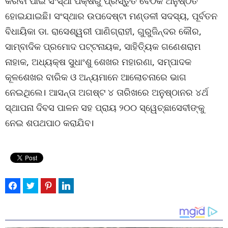
କରିବା ପାଇଁ ସଂସ୍ଥା ପକ୍ଷରୁ ପ୍ରସ୍ତୁତି ବୈଠକ ଅନୁଷ୍ଠିତ
ହୋଇଯାଇଛି। ସଂସ୍ଥାର ଉପଦେଷ୍ଟା ମଣ୍ଡଳୀ ସଦସ୍ୟ, ପୂର୍ବତନ
ବିଧାୟିକା ଡା. ରାସେଶ୍ୱରୀ ପାଣିଗ୍ରାହୀ, ଗୁରୁଜିନ୍ଦର କୌର,
ସାମ୍ବାଦିକ ପ୍ରମୋଦ ପଟ୍ଟନାୟକ, ସାହିତ୍ୟିକ ଗଣେଶରାମ
ନାହାକ, ଅଧ୍ୟକ୍ଷ ସୁଧାଂଶୁ ଶେଖର ମହାରଣା, ସମ୍ପାଦକ
କୂଳଶେଖର ବାରିକ ଓ ଅନ୍ୟମାନେ ଆଲୋଚନାରେ ଭାଗ
ନେଇଥିଲେ। ଆସନ୍ତା ଅଗଷ୍ଟ ୪ ତାରିଖରେ ଅନୁଷ୍ଠାନର ୪ର୍ଥ
ସ୍ଥାପନା ଦିବସ ପାଳନ ସହ ପ୍ରାୟ ୨୦୦ ସ୍ୱେଚ୍ଛାସେବୀଙ୍କୁ
ନେଇ ଶପଥପାଠ କରାଯିବ।