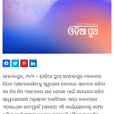
ସମ୍ବଲପୁର, ୨୨/୭ – (ଓଡ଼ିଆ ପୁଅ) ସମ୍ବଲପୁର ମହାନଗର
ନିଗମ ଅଞ୍ଚଳବାସୀଙ୍କୁ ସ୍ୱଚ୍ଛତା ବାବଦରେ ସଚେତନ କରିବା
ସହ ନିଜ ନିଜ ଅଞ୍ଚଳରେ ଚାରା ରୋପଣ ପାଇଁ ସହଯୋଗ କରିବ
ସ୍ୱେଚ୍ଛାସେବୀ ଅନୁଷ୍ଠାନ ‘ସୋସିଆଲ ଏଣ୍ଡ କଲଚରାଲ
ଏଡ଼ଭାନ୍ସନ ନେଟୱାର୍କ’ (ସ୍କାନ)। ଏହି କାର୍ଯ୍ୟକ୍ରମକୁ ସଫଳ