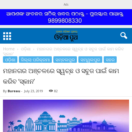
Ads
Home
ଓଡ଼ିଶା
ମହାନଗର ଅଞ୍ଚଳରେ ସ୍ୱଚ୍ଛ ଓ ସବୁଜ ପାଇଁ କାମ କରିବ
‘ସ୍କାନ’
ଓଡ଼ିଶା
ଜିଲ୍ଲା ପରିକ୍ରମା
ସମ୍ବଲପୁର
ସମ୍ୱଲପୁର
ସହର
ମହାନଗର ଅଞ୍ଚଳରେ ସ୍ୱଚ୍ଛ ଓ ସବୁଜ ପାଇଁ କାମ
କରିବ ‘ସ୍କାନ’
By
Bureau
-
July 23, 2019
82