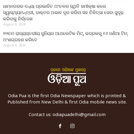
ଧାମନଗରର ବନ୍ୟା ପ୍ରଭାବିତ ଅଂଚଳର ସ୍ଥିତି ସମୀକ୍ଷା କଲେ
ସ୍ୱାସ୍ଥ୍ୟମନ୍ତ୍ରୀ, ଡାକ୍ତର ଅଭାବ ଦୂର କରିବା ସହ ଚିକିତ୍ସା ସେବା ସୁଦୃଢ଼
କରିବାକୁ ନିର୍ଦ୍ଦେଶ
August 6, 2026
୭୨ତମ ରାଜ୍ୟସ୍ତରୀୟ ଜୁନିୟର ଆଥଲେଟିକ ମିଟ୍‌, ଭଦ୍ରକରୁ ୧୬ ଜଣିଆ ଟିମ୍
ଅଂଶଗ୍ରହଣ କରିବେ
August 6, 2026
Odia Pua is the first Odia Newspaper which is printed &
Published from New Delhi & first Odia mobile news site.
Contact us:
odiapuadelhi@gmail.com