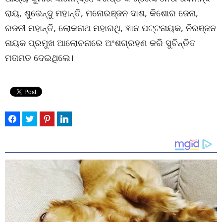
ରାୟ, ଶୁଭେନ୍ଦୁ ମହାନ୍ତି, ମନୋରଞ୍ଜନ ଦାଶ, କିଶୋର ଜେନା,
ରଜନୀ ମହାନ୍ତି, ଲୋକନାଥ ମହାରଥି, ଜ୍ଞାନ ପଟ୍ଟନାୟକ, ନିରଞ୍ଜନ
ନାୟକ ପ୍ରମୁଖ ଆଲୋଚନାରେ ଅଂଶଗ୍ରହଣ କରି ସୁଚିନ୍ତିତ
ମତାମତ ଦେଇଥିଲେ।