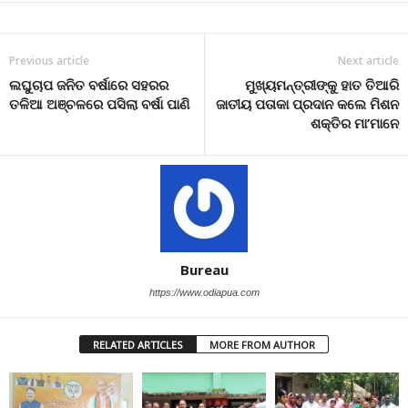
Previous article
Next article
ଲଘୁଚାପ ଜନିତ ବର୍ଷାରେ ସହରର
ମୁଖ୍ୟମନ୍ତ୍ରୀଙ୍କୁ ହାତ ତିଆରି
ତଳିଆ ଅଞ୍ଚଳରେ ପସିଲା ବର୍ଷା ପାଣି
ଜାତୀୟ ପତାକା ପ୍ରଦାନ କଲେ ମିଶନ
ଶକ୍ତିର ମା’ମାନେ
Bureau
https://www.odiapua.com
RELATED ARTICLES
MORE FROM AUTHOR