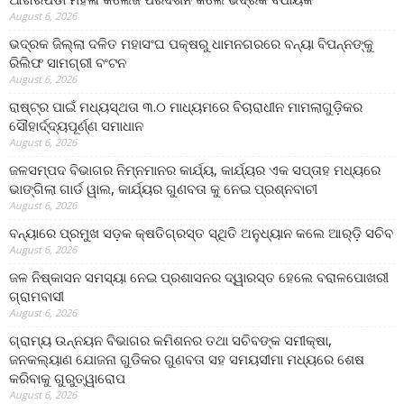
August 6, 2026
ଭଦ୍ରକ ଜିଲ୍ଲା ଦଳିତ ମହାସଂଘ ପକ୍ଷରୁ ଧାମନଗରରେ ବନ୍ୟା ବିପନ୍ନଙ୍କୁ
ରିଲିଫ ସାମଗ୍ରୀ ବଂଟନ
August 6, 2026
ରାଷ୍ଟ୍ର ପାଇଁ ମଧ୍ୟସ୍ଥତା ୩.୦ ମାଧ୍ୟମରେ ବିଚାରାଧୀନ ମାମଲାଗୁଡ଼ିକର
ସୌହାର୍ଦ୍ଦ୍ୟପୂର୍ଣ୍ଣ ସମାଧାନ
August 6, 2026
ଜଳସମ୍ପଦ ବିଭାଗର ନିମ୍ନମାନର କାର୍ଯ୍ୟ, କାର୍ଯ୍ୟର ଏକ ସପ୍ତାହ ମଧ୍ୟରେ
ଭାଙ୍ଗିଲା ଗାର୍ଡ ୱାଲ, କାର୍ଯ୍ୟର ଗୁଣବତା କୁ ନେଇ ପ୍ରଶ୍ନବାଚୀ
August 6, 2026
ବନ୍ୟାରେ ପ୍ରମୁଖ ସଡ଼କ କ୍ଷତିଗ୍ରସ୍ତ ସ୍ଥିତି ଅନୁଧ୍ୟାନ କଲେ ଆର୍‌ଡ଼ି ସଚିବ
August 6, 2026
ଜଳ ନିଷ୍କାସନ ସମସ୍ୟା ନେଇ ପ୍ରଶାସନର ଦ୍ୱାରସ୍ତ ହେଲେ ବରାଳପୋଖରୀ
ଗ୍ରାମବାସୀ
August 6, 2026
ଗ୍ରାମ୍ୟ ଉନ୍ନୟନ ବିଭାଗର କମିଶନର ତଥା ସଚିବଙ୍କ ସମୀକ୍ଷା,
ଜନକଲ୍ୟାଣ ଯୋଜନା ଗୁଡିକର ଗୁଣବତା ସହ ସମୟସୀମା ମଧ୍ୟରେ ଶେଷ
କରିବାକୁ ଗୁରୁତ୍ୱାରୋପ
August 6, 2026