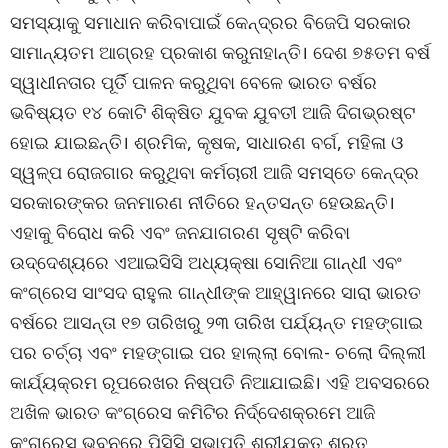
ସମସ୍ୟାକୁ ସମାଧାନ କରିବାପାଇଁ କେନ୍ଦ୍ରର ବିଜେପି ସରକାର
ସାମାନ୍ୟତମ ଆଗ୍ରହ ପ୍ରକାଶ କରୁନାହାନ୍ତି। ଦେଶ ୭୫ତମ ବର୍ଷ
ସ୍ୱାଧୀନତାର ପୂର୍ତି ପାଳନ କରୁଥିବା ବେଳେ ଭାରତ ବର୍ଷର
ଭବିଷ୍ୟତ ୧୪ କୋଟି ଶିକ୍ଷିତ ଯୁବକ ଯୁବତୀ ଆଜି ଦିଗଭ୍ରଷ୍ଟ
ହୋଇ ଯାଇଛନ୍ତି। ଶ୍ରମିକ, କୃଷକ, ସାଧାରଣ ବର୍ଗ, ମହିଳା ଓ
ସ୍ୱଳ୍ପ ରୋଜଗାର କରୁଥିବା କର୍ମଚାରୀ ଆଜି ସମସ୍ତେ କେନ୍ଦ୍ର
ସରକାରଙ୍କର ଜନମାରଣ ନୀତିରେ ହନ୍ତସନ୍ତ ହେଉଛନ୍ତି।
ଏହାକୁ ବିରୋଧ କରି ଏବଂ ଜନଯାଗରଣ ସୃଷ୍ଟି କରିବା
ଉଦ୍ଦେଶ୍ୟରେ ଏଆଇସିସି ଅଧ୍ୟକ୍ଷା ସୋନିଆ ଗାନ୍ଧୀ ଏବଂ
କଂଗ୍ରେସ ସାଂସଦ ରାହୁଲ ଗାନ୍ଧୀଙ୍କ ଆହ୍ୱାନରେ ସାରା ଭାରତ
ବର୍ଷରେ ଆସନ୍ତା ୧୭ ତାରିଖରୁ ୨୩ ତାରିଖ ପର୍ଯ୍ୟନ୍ତ ମହଙ୍ଗାଇ
ପର ଚର୍ଚ୍ଚା ଏବଂ ମହଙ୍ଗାଇ ପର ହାଲ୍ଲା ବୋଲ- ଚଲୋ ଦିଲ୍ଲୀ
କାର୍ଯ୍ୟକ୍ରମ ରୂପରେଖର ନିଷ୍ପତି ନିଆଯାଇଛି। ଏହି ଅବସରରେ
ଅଖିଳ ଭାରତ କଂଗ୍ରେସ କମିଟିର ନିର୍ଦ୍ଦେଶକ୍ରମେ ଆଜି
କଂଗ୍ରେସ ଭବନରେ ପିସିସି ସଭାପତି ଶ୍ରୀଯୁକ୍ତ ଶରତ