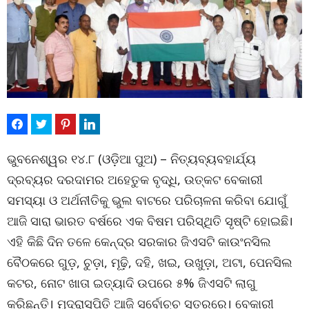
ଭୁବନେଶ୍ୱର ୧୪.୮ (ଓଡ଼ିଆ ପୁଅ) – ନିତ୍ୟବ୍ୟବହାର୍ଯ୍ୟ
ଦ୍ରବ୍ୟର ଦରଦାମର ଅହେତୁକ ବୃଦ୍ଧି, ଉତ୍କଟ ବେକାରୀ
ସମସ୍ୟା ଓ ଅର୍ଥନୀତିକୁ ଭୁଲ ବାଟରେ ପରିଚାଳନା କରିବା ଯୋଗୁଁ
ଆଜି ସାରା ଭାରତ ବର୍ଷରେ ଏକ ବିଷମ ପରିସ୍ଥିତି ସୃଷ୍ଟି ହୋଇଛି।
ଏହି କିଛି ଦିନ ତଳେ କେନ୍ଦ୍ର ସରକାର ଜିଏସଟି କାଉଂନସିଲ
ବୈଠକରେ ଗୁଡ଼, ଚୁଡ଼ା, ମୂଢ଼ି, ଦହି, ଖଇ, ଉଖୁଡ଼ା, ଅଟା, ପେନସିଲ
କଟର, ନୋଟ ଖାତା ଇତ୍ୟାଦି ଉପରେ ୫% ଜିଏସଟି ଲାଗୁ
କରିଛନ୍ତି। ମୁଦ୍ରାସ୍ପିତି ଆଜି ସର୍ବୋଚ୍ଚ ସ୍ତରରେ। ବେକାରୀ