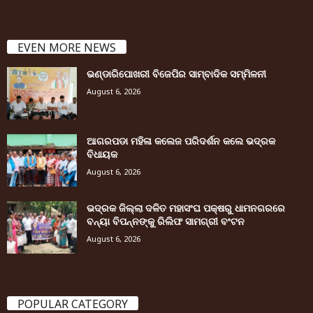
EVEN MORE NEWS
ଭଣ୍ଡାରିପୋଖରୀ ବିଜେପିର ସାମ୍ବାଦିକ ସମ୍ମିଳନୀ
August 6, 2026
ଆଗରପଡା ମହିଳା କଲେଜ ପରିଦର୍ଶନ କଲେ ଭଦ୍ରକ
ବିଧାୟକ
August 6, 2026
ଭଦ୍ରକ ଜିଲ୍ଲା ଦଳିତ ମହାସଂଘ ପକ୍ଷରୁ ଧାମନଗରରେ
ବନ୍ୟା ବିପନ୍ନଙ୍କୁ ରିଲିଫ ସାମଗ୍ରୀ ବଂଟନ
August 6, 2026
POPULAR CATEGORY