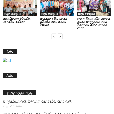
ଜିଲ୍ଲା ପରିକ୍ରମା
ଜିଲ୍ଲା ପରିକ୍ରମା
ଜିଲ୍ଲା ପରିକ୍ରମା
ଭଣ୍ଡାରିପୋଖରୀ ବିଜେପିର
ଆଗରପଡା ମହିଳା କଲେଜ
ଭଦ୍ରକ ଜିଲ୍ଲା ଦଳିତ ମହାସଂଘ
ସାମ୍ବାଦିକ ସମ୍ମିଳନୀ
ପରିଦର୍ଶନ କଲେ ଭଦ୍ରକ
ପକ୍ଷରୁ ଧାମନଗରରେ ବନ୍ୟା
ବିଧାୟକ
ବିପନ୍ନଙ୍କୁ ରିଲିଫ ସାମଗ୍ରୀ
ବଂଟନ
Adv
Ads
ଖବର ଏବେ ଏବେ
ଭଣ୍ଡାରିପୋଖରୀ ବିଜେପିର ସାମ୍ବାଦିକ ସମ୍ମିଳନୀ
August 6, 2026
ଆଗରପଡା ମହିଳା କଲେଜ ପରିଦର୍ଶନ କଲେ ଭଦ୍ରକ ବିଧାୟକ