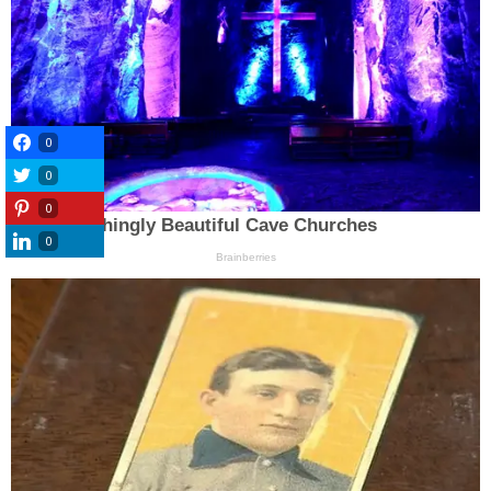
0
0
0
0