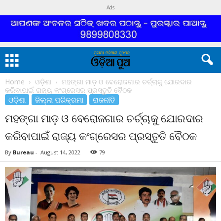
Ads
Home
ଓଡ଼ିଶା
ମହଙ୍ଗା ମାଡ଼ ଓ ବେରୋଜଗାର ଚର୍ଚ୍ଚାକୁ ଯୋରଦାର
କରିବାପାଇଁ ରାଜ୍ୟ କଂଗ୍ରେସର ପ୍ରସ୍ତୁତି ବୈଠକ
ଓଡ଼ିଶା
ଜିଲ୍ଲା ପରିକ୍ରମା
ରାଜନୀତି
ମହଙ୍ଗା ମାଡ଼ ଓ ବେରୋଜଗାର ଚର୍ଚ୍ଚାକୁ ଯୋରଦାର
କରିବାପାଇଁ ରାଜ୍ୟ କଂଗ୍ରେସର ପ୍ରସ୍ତୁତି ବୈଠକ
By
Bureau
-
August 14, 2022
79