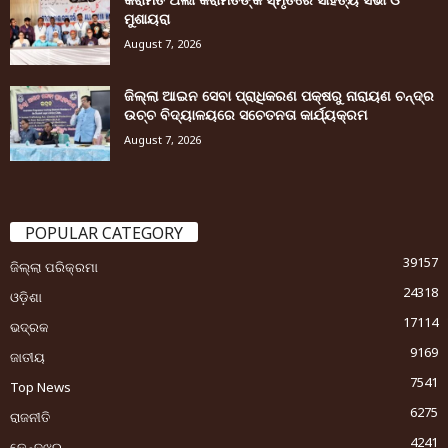
ମୁଶାୟରା
August 7, 2026
ଜିଲ୍ଲା ଆଇନ ସେବା ପ୍ରାଧିକରଣ ପକ୍ଷରୁ ନାରାୟଣ ଚନ୍ଦ୍ର
ଉଚ୍ଚ ବିଦ୍ୟାଳୟରେ ସଚେତନତା କାର୍ଯ୍ୟକ୍ରମ
August 7, 2026
POPULAR CATEGORY
39157
ଜିଲ୍ଲା ପରିକ୍ରମା
24318
ଓଡ଼ିଶା
17114
ଭଦ୍ରକ
9169
ଜାତୀୟ
7541
Top News
6275
ରାଜନୀତି
4241
କେନ୍ଦୁଝର