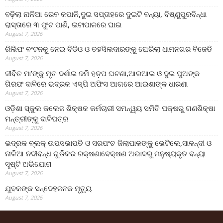
ବଢ଼ିଲା ନାଳିଆ ରେବ କପାଳି,ଦୁଇ ସପ୍ତାହରେ ଦୁଇଟି ବନ୍ୟା, ବିଷ୍ଣୁପୁରବିନ୍ଧା
ରାସ୍ତାରେ ୩ ଫୁଟ ପାଣି, ଇଟାପାଳରେ ଘାଇ
August 7, 2026
ରିଲିଫ ବଂଟନକୁ ନେଇ ବିଡିଓ ଓ ତହସିଲଦାରଙ୍କୁ ଘେରିଲା ଧାମନଗର ବିଜେଡି
August 7, 2026
ଜୀବିତ ମା’ଙ୍କୁ ମୃତ ଦର୍ଶାଇ ଜମି ହଡ଼ପ ଘଟଣା,ଆରଆଇ ଓ ଦୁଇ ପୁଅଙ୍କ
ଗିରଫ ଦାବିରେ ଭଦ୍ରକ ଏସ୍‌ପି ଅଫିସ ଆଗରେ ଆଇଶାଙ୍କ ଧାରଣା
August 7, 2026
ଓଡ଼ିଶା ସ୍କୁଲ କଲେଜ ଶିକ୍ଷକ କର୍ମଚାରୀ ସମନ୍ୱୟ ସମିତି ପକ୍ଷରୁ ଗଣଶିକ୍ଷା
ମନ୍ତ୍ରୀଙ୍କୁ ଦାବିପତ୍ର
August 7, 2026
ଭଦ୍ରକ ବ୍ଲକ୍ ଉପସଭାପତି ଓ ସରପଂଚ ଜିଲାପାଳଙ୍କୁ ଭେଟିଲେ,ସାଳନ୍ଦୀ ଓ
ନାଳିଆ ନଦୀବନ୍ଧ ଗୁଡିକର ରକ୍ଷଣାବେକ୍ଷଣ ଅଭାବରୁ ମନୁଷ୍ୟକୃତ ବନ୍ୟା
ସୃଷ୍ଟି ଅଭିଯୋଗ
August 7, 2026
ଯୁବକଙ୍କ ସନ୍ଦେହଜନକ ମୃତ୍ୟୁ
August 7, 2026