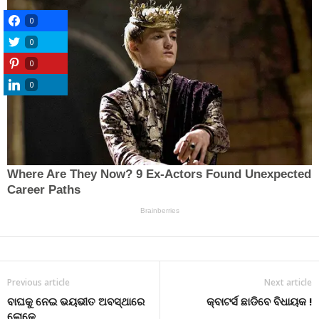
0
0
0
0
Previous article
Next article
ବାଘକୁ ନେଇ ଭୟଭୀତ ଅବସ୍ଥାରେ
କ୍ବାଟର୍ସ ଛାଡିବେ ବିଧାୟକ !
ଲୋକେ