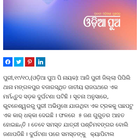
ପୁରୀ,୧୯/୧୦,(ଓଡ଼ିଆ ପୁଅ ପି ନାୟକ): ଆଜି ପୁରୀ ଜିଲ୍ଲା ପିପିଲି
ଥାନା ମଙ୍ଗଳପୁର ବଜାରସ୍ଥିତ ଜାତୀୟ ରାଜପଥରେ ଏକ
ମର୍ମନ୍ତୁଦ ସଡ଼କ ଦୁର୍ଘଟଣା ଘଟିଛି । ସୂଚନା ଅନୁସାରେ,
ଭୁବନେଶ୍ୱରରୁ ପୁରୀ ଅଭିମୁଖେ ଯାଉଥିବା ଏକ ଟ୍ରକକୁ ପଛପଟୁ
ଏକ କାର୍ ଧକ୍କା ଦେଇଛି । ଫଳରେ ୫ ଜଣ ଗୁରୁତର ଆହତ
ହୋଇଛନ୍ତି । ତେବେ ସମସ୍ତ ଯାତ୍ରୀ ପଶ୍ଚିମବଙ୍ଗର ବୋଲି
ଜଣାପଡିଛି । ଦୁର୍ଘଟଣା ପରେ ସମସ୍ତଙ୍କୁ କ୍ୟାପିଟାଲ