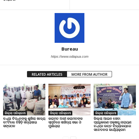
Bureau
https://www.odiapua.com
RELATED ARTICLES
MORE FROM AUTHOR
ଜିଲ୍ଲା ପରିକ୍ରମା
ଜିଲ୍ଲା ପରିକ୍ରମା
ଜିଲ୍ଲା ପରିକ୍ରମା
ବନ୍ୟା ବିପନ୍ନଙ୍କୁ ଶୁଖିଲା ଖାଦ୍ୟ
କରାମତ ଅଲୀ କରାମତଙ୍କ
ଜିଲ୍ଲା ଆଇନ ସେବା
ବାଂଟିଲେ ତିହିଡି଼ ସତ୍ୟସାଇ
ସ୍ମୃତିରେ ସାହିତ୍ୟ ସଭା ଓ
ପ୍ରାଧିକରଣ ପକ୍ଷରୁ ନାରାୟଣ
ସଙ୍ଗଠନ
ମୁଶାୟରା
ଚନ୍ଦ୍ର ଉଚ୍ଚ ବିଦ୍ୟାଳୟରେ
ସଚେତନତା କାର୍ଯ୍ୟକ୍ରମ