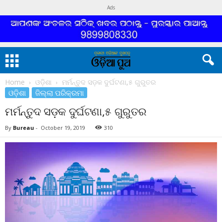
Ads
Home
ଓଡ଼ିଶା
ମର୍ମନ୍ତୁଦ ସଡ଼କ ଦୁର୍ଘଟଣା,୫ ଗୁରୁତର
ଓଡ଼ିଶା
ଜିଲ୍ଲା ପରିକ୍ରମା
ମର୍ମନ୍ତୁଦ ସଡ଼କ ଦୁର୍ଘଟଣା,୫ ଗୁରୁତର
By
Bureau
-
October 19, 2019
310