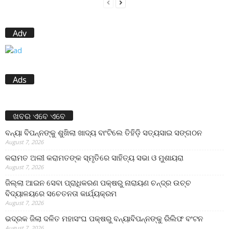
Adv
Ads
ଖବର ଏବେ ଏବେ
ବନ୍ୟା ବିପନ୍ନଙ୍କୁ ଶୁଖିଲା ଖାଦ୍ୟ ବାଂଟିଲେ ତିହିଡି଼ ସତ୍ୟସାଇ ସଙ୍ଗଠନ
August 7, 2026
କରାମତ ଅଲୀ କରାମତଙ୍କ ସ୍ମୃତିରେ ସାହିତ୍ୟ ସଭା ଓ ମୁଶାୟରା
August 7, 2026
ଜିଲ୍ଲା ଆଇନ ସେବା ପ୍ରାଧିକରଣ ପକ୍ଷରୁ ନାରାୟଣ ଚନ୍ଦ୍ର ଉଚ୍ଚ
ବିଦ୍ୟାଳୟରେ ସଚେତନତା କାର୍ଯ୍ୟକ୍ରମ
August 7, 2026
ଭଦ୍ରକ ଜିଲା ଦଳିତ ମହାସଂଘ ପକ୍ଷରୁ ବନ୍ୟାବିପନ୍ନଙ୍କୁ ରିଲିଫ ବଂଟନ
August 7, 2026