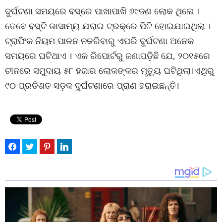
ଦୁର୍ଘଟଣା ସମୟରେ ବସ୍‌ରେ ପାଖାପାଖି ୬୯ଜଣ ଲୋକ ଥିଲେ ।
ତେବେ ବସ୍‌ଟି ଭାସାମ୍ୟ ଯରାଇ ଟ୍ରକ୍‌ରେ ପିଟି ହୋଇଯାଇଥିଲା ।
ଟ୍ରାଫିକ ନିୟମ ପାଳନ ନକରିବାରୁ ଏପରି ଦୁର୍ଘଟଣା ଅନେକ
ସମୟରେ ଘଟିଥାଏ । ଏକ ରିପୋର୍ଟରୁ ଜଣାପଡ଼ିଛି ଯେ, ୨୦୧୫ରେ
ଚୀନରେ ସମୁଦାୟ ୫୮ ହଜାର ଲୋକଙ୍କର ମୃତ୍ୟୁ ଘଟିଥିଲା।ଏଥିରୁ
୯୦ ପ୍ରତିଶତ ସଡ଼କ ଦୁର୍ଘଟଣାରେ ପ୍ରାଣ ହରାଇଛନ୍ତି।