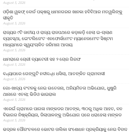
August 5, 2026
ଓଡ଼ିଶା ୱକଫ୍ ବୋର୍ଡ ପକ୍ଷରୁ ଧାମନଗରର ଖାନକା ହବିବିଆର ମତୱଲିଙ୍କୁ
ସୀକୃତି
August 5, 2026
ରାଜ୍ୟର ୯ଟି ଜାତୀୟ ଓ ରାଜ୍ୟ ରାଜପଥରେ କଡ଼ାକଡ଼ି ହେଲା ଇ-ଚାଲାଣ
ବ୍ୟବସ୍ଥା, ଇେଂଟଲିଜେଂଟ ଏନଫୋର୍ସମେଂଟ ମ୍ୟାନେଜମେଂଟ ସିଷ୍ଟମ
ମାଧ୍ୟମରେ ସ୍ୱୟଂଚାଳିତ ଜରିମାନା ଆଦାୟ
August 5, 2026
ଧାମରାରେ ଚୋରୀ ବ୍ୟାଟେରୀ ସହ ୨ ଚୋର ଗିରଫ
August 5, 2026
ବନ୍ୟାପରେ ଗେଙ୍ଗୁଟି ନଦୀବନ୍ଧ ଧସିଲା, ଆତଙ୍କିତ ଗ୍ରାମବାସୀ
August 5, 2026
ଗୋ-ଖାଦ୍ୟ ବଂଟନକୁ ନେଇ ଉତେଜନା, ଅନିୟମିତତା ଅଭିଯୋଗ, ଧୁଷୁରି
ଥାନାରେ ଏତଲା; ଭିଡିଓ ଭାଇରାଲ
August 5, 2026
ଏରେଇଁ ଗ୍ରାମରେ ପାଗଳା ମାଙ୍କଡର ଆତଙ୍କ, ୩୦ରୁ ଅଧିକ ଆହତ, ବନ
ବିଭାଗର ନିଷ୍କ୍ରିୟତା, ଜିଲାପାଳଙ୍କୁ ଅଭିଯୋଗ ପରେ ଧରାହେଲା ମାଙ୍କଡ
August 5, 2026
ଭଦ୍ରକ ପୌରଂଚଳରେ ଭୋଟର ତାଲିକା ସଂଶୋଧନ ପ୍ରକ୍ରିୟାକୁ ନେଇ ବିବାଦ