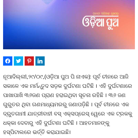
ନୂଆଦିଲ୍ଲୀ,୨୯/୦୯,(ଓଡ଼ିଆ ପୁଅ ପି ନାଏକ): ପୂର୍ବ ଚୀନରେ ଆଜି
ସକାଳେ ଏକ ମର୍ମନ୍ତୁଦ ସଡ଼କ ଦୁର୍ଘଟଣା ଘଟିଛି । ଏହି ଦୁର୍ଘଟଣାରେ
ପାଖାପାଖି ୩୬ଜଣ ପ୍ରାଣ ହରାଇଥିବା ସୂଚନା ରହିଛି । ୩୬ ଜଣ
ଗୁରୁତର ଥିବା ଗଣମାଧ୍ୟମରରୁ ଜଣାପଡ଼ିଛି । ପୂର୍ବ ଚୀନରେ ଏକ
ଦ୍ରୁତଗାମୀ ଯାତ୍ରୀବାହୀ ବସ୍ ଏକ୍ସପ୍ରେସ୍ ୱେରେ ଏକ ଟ୍ରକକୁ
ଧକ୍କା ଦେବାରୁ ଏହି ଦୁର୍ଘଟଣା ଘଟିଛି । ଆହତମାନଙ୍କୁ
ହସ୍ପିଟାଲରେ ଭର୍ତ୍ତି କରାଯାଇଛି।