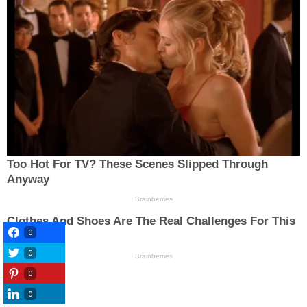
0
0
0
0