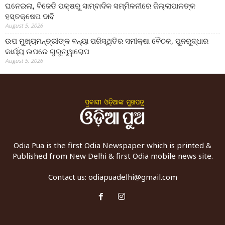
ଘନେଇଲା, ବିଜେଡି ପକ୍ଷରୁ ସାମ୍ବାଦିକ ସମ୍ମିଳନୀରେ ଜିଲ୍ଲାପାଳଙ୍କ
ହସ୍ତକ୍ଷେପ ଦାବି
August 5, 2026
ଉପ ମୁଖ୍ୟମନ୍ତ୍ରୀଙ୍କ ବନ୍ୟା ପରିସ୍ଥିତିର ସମୀକ୍ଷା ବୈଠକ, ପୁନରୁଦ୍ଧାର
କାର୍ଯ୍ୟ ଉପରେ ଗୁରୁତ୍ୱାରୋପ
August 5, 2026
Odia Pua is the first Odia Newspaper which is printed &
Published from New Delhi & first Odia mobile news site.
Contact us:
odiapuadelhi@gmail.com