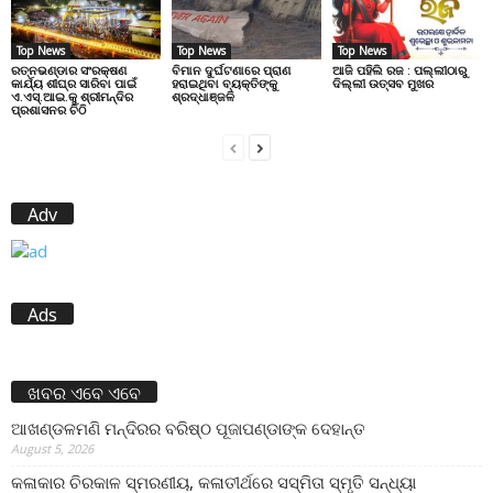
Top News
Top News
Top News
ରତ୍ନଭଣ୍ଡାର ସଂରକ୍ଷଣ
ବିମାନ ଦୁର୍ଘଟଣାରେ ପ୍ରାଣ
ଆଜି ପହିଲି ରଜ : ପଲ୍ଲୀଠାରୁ
କାର୍ଯ୍ୟ ଶୀଘ୍ର ସାରିବା ପାଇଁ
ହରାଇଥିବା ବ୍ୟକ୍ତିଙ୍କୁ
ଦିଲ୍ଲୀ ଉତ୍ସବ ମୁଖର
ଏ.ଏସ୍.ଆଇ.କୁ ଶ୍ରୀମନ୍ଦିର
ଶ୍ରଦ୍ଧାଞ୍ଜଳି
ପ୍ରଶାସନର ଚିଠି
Adv
Ads
ଖବର ଏବେ ଏବେ
ଆଖଣ୍ଡଳମଣି ମନ୍ଦିରର ବରିଷ୍ଠ ପୂଜାପଣ୍ଡାଙ୍କ ଦେହାନ୍ତ
August 5, 2026
କଳାକାର ଚିରକାଳ ସ୍ମରଣୀୟ, କଳାତୀର୍ଥରେ ସସ୍ମିତା ସ୍ମୃତି ସନ୍ଧ୍ୟା