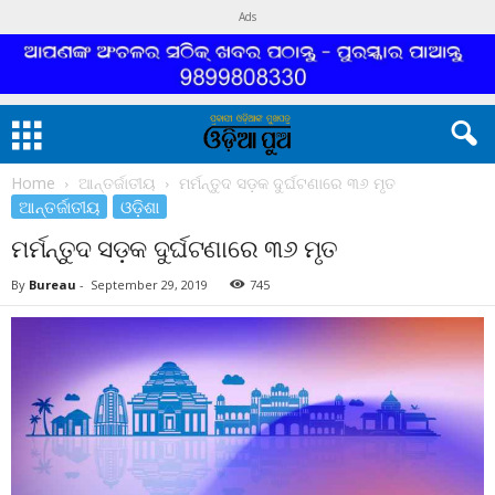
Ads
Home
ଆନ୍ତର୍ଜାତୀୟ
ମର୍ମନ୍ତୁଦ ସଡ଼କ ଦୁର୍ଘଟଣାରେ ୩୬ ମୃତ
ଆନ୍ତର୍ଜାତୀୟ
ଓଡ଼ିଶା
ମର୍ମନ୍ତୁଦ ସଡ଼କ ଦୁର୍ଘଟଣାରେ ୩୬ ମୃତ
By
Bureau
-
September 29, 2019
745