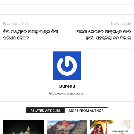
Previous article
Next article
ବିନା ତଥ୍ୟରେ ନାମକୁ ମାତ୍ର ଜିଲା
ଅଜଣା ରୋଗରେ ଆକ୍ରାନ୍ତ ମାଈ
ପରିଷଦ ବୈଠକ
ହାତୀ, ପହଞ୍ଚିଲା ବନ ବିଭାଗ
Bureau
https://www.odiapua.com
RELATED ARTICLES
MORE FROM AUTHOR