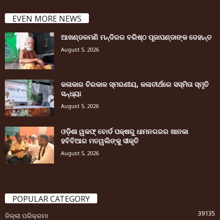
EVEN MORE NEWS
ଆଖଣ୍ଡଳମଣି ମନ୍ଦିରର ବରିଷ୍ଠ ପୂଜାପଣ୍ଡାଙ୍କ ଦେହାନ୍ତ
August 5, 2026
କଳାକାର ଚିରକାଳ ସ୍ମରଣୀୟ, କଳାତୀର୍ଥରେ ସସ୍ମିତା ସ୍ମୃତି
ସନ୍ଧ୍ୟା
August 5, 2026
ଓଡ଼ିଶା ୱକଫ୍ ବୋର୍ଡ ପକ୍ଷରୁ ଧାମନଗରର ଖାନକା
ହବିବିଆର ମତୱଲିଙ୍କୁ ସୀକୃତି
August 5, 2026
POPULAR CATEGORY
39135
ଜିଲ୍ଲା ପରିକ୍ରମା