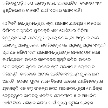
କରିବାକୁ ପଡ଼ିବ ଯେ ଭ୍ରଷ୍ଟାଚାର, ପକ୍ଷପାତିତା, ବଂଶବାଦ ଏବଂ
ତୃଷ୍ଟିକରଣର ରାଜନୀତି ପାଇଁ ଏଠାରେ ସ୍ଥାନ ନାହିଁ।
ସେହିପରି କେନ୍ଦ୍ରମନ୍ତ୍ରୀ ଶ୍ରୀ ପ୍ରଧାନ ଯାଦପୁର ଲୋକସଭା
ନିର୍ବାଚନ ମଣ୍ଡଳିର ଯୁବଶକ୍ତି ଏବଂ ସୋସିଆଲ ମିଡ଼ିଆ
ସ୍ୱେଚ୍ଛାସେବୀ ମାନଙ୍କୁ ସାକ୍ଷାତ୍ କରିଛନ୍ତି। ଅମୃତ କାଳରେ
ଭାରତକୁ ଆଗକୁ ନେବା, ନାଗରିକଙ୍କ ସହ ଅଧିକରୁ ଅଧିକ ସମ୍ପର୍କ
ସ୍ଥାପନ କରିବା ଏବଂ ପ୍ରଧାନମନ୍ତ୍ରୀଙ୍କ ଜନକଲ୍ୟାଣକାରୀ
କାର୍ଯ୍ୟକ୍ରମ ଉପରେ ସଚେତନତା ସୃଷ୍ଟି କରିବା ଉପରେ
ସେମାନଙ୍କର ଭୂମିକା ଉପରେ ଶ୍ରୀ ପ୍ରଧାନ ଆଲୋକପାତ
କରିଛନ୍ତି। ଭାରତରେ ଅନେକ ପ୍ରତିଭାସମ୍ପନ୍ନ ଯୁବକମାନେ
ଅଛନ୍ତି। ଦେଶର ଯୁବକ ମାନେ ବିଶେଷ ଭାବରେ ପଶ୍ଚିମବଙ୍ଗର
ଯୁବଶକ୍ତି ଏକ ବଡ଼ ସଂକଳ୍ପ ନେଇ ପ୍ରଧାନମନ୍ତ୍ରୀ ମୋଦିଙ୍କ
ନେତୃତ୍ୱରେ ଭାରତକୁ ଏକବିଂଶ ଶତାବ୍ଦୀରେ ଜ୍ଞାନ ଆଧାରିତ
ଅର୍ଥନୀତିରେ ପରିଣତ କରିବା ପାଇଁ ମୁଖ୍ୟ ଭୂମିକା ଗ୍ରହଣ