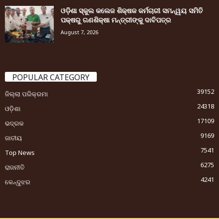
ଓଡ଼ିଶା ସ୍କୁଲ କଲେଜ ଶିକ୍ଷକ କର୍ମଚାରୀ ସମନ୍ୱୟ ସମିତି
ପକ୍ଷରୁ ଗଣଶିକ୍ଷା ମନ୍ତ୍ରୀଙ୍କୁ ଦାବିପତ୍ର
August 7, 2026
POPULAR CATEGORY
39152
ଜିଲ୍ଲା ପରିକ୍ରମା
24318
ଓଡ଼ିଶା
17109
ଭଦ୍ରକ
9169
ଜାତୀୟ
7541
Top News
6275
ରାଜନୀତି
4241
କେନ୍ଦୁଝର