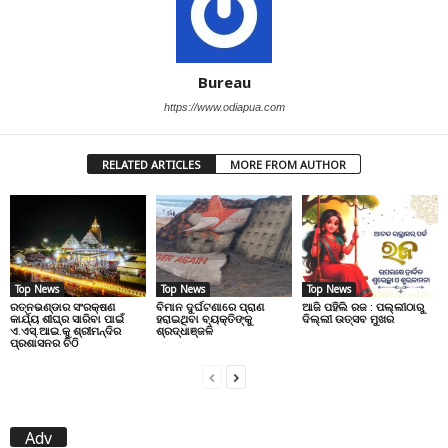
Bureau
https://www.odiapua.com
RELATED ARTICLES
MORE FROM AUTHOR
Top News
Top News
Top News
ରତ୍ନଭଣ୍ଡାର ସଂରକ୍ଷଣ
ବିମାନ ଦୁର୍ଘଟଣାରେ ପ୍ରାଣ
ଆଜି ପହିଲି ରଜ : ପଲ୍ଲୀଠାରୁ
କାର୍ଯ୍ୟ ଶୀଘ୍ର ସାରିବା ପାଇଁ
ହରାଇଥିବା ବ୍ୟକ୍ତିଙ୍କୁ
ଦିଲ୍ଲୀ ଉତ୍ସବ ମୁଖର
ଏ.ଏସ୍.ଆଇ.କୁ ଶ୍ରୀମନ୍ଦିର
ଶ୍ରଦ୍ଧାଞ୍ଜଳି
ପ୍ରଶାସନର ଚିଠି
Adv