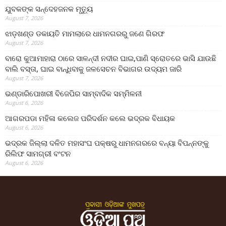
ଯୁବକଙ୍କ ସନ୍ଦେହଜନକ ମୃତ୍ୟୁ
August 7, 2026
ଝାଡ଼ଖଣ୍ଡ ଡକାୟତି ମାମଲାରେ ଧାମନଗରରୁ ଜଣେ ଗିରଫ
August 7, 2026
ବାରୋ କୁଆମାହାରା ଠାରେ ସାଳନ୍ଦୀ ନଦୀର ଘାଇ,ପାଣି ସ୍ରୋତରେ ଭାସି ଯାଉଛି
ବାଲି ବସ୍ତା, ଘାଇ ବାନ୍ଧିବାକୁ ଜଳସେଚନ ବିଭାଗର ଉଦ୍ୟମ ଜାରି
August 7, 2026
ଭଣ୍ଡାରିପୋଖରୀ ବିଜେପିର ସାମ୍ବାଦିକ ସମ୍ମିଳନୀ
August 6, 2026
ଆଗରପଡା ମହିଳା କଲେଜ ପରିଦର୍ଶନ କଲେ ଭଦ୍ରକ ବିଧାୟକ
August 6, 2026
ଭଦ୍ରକ ଜିଲ୍ଲା ଦଳିତ ମହାସଂଘ ପକ୍ଷରୁ ଧାମନଗରରେ ବନ୍ୟା ବିପନ୍ନଙ୍କୁ
ରିଲିଫ ସାମଗ୍ରୀ ବଂଟନ
August 6, 2026