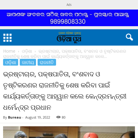
Ads
Home
ଓଡ଼ିଶା
ଭ୍ରଷ୍ଟାଚାର, ପକ୍ଷପାତିତା, ବଂଶବାଦ ଓ ତୃଷ୍ଟିକରଣର
ରାଜନୀତିକୁ ଶେଷ କରିବା ପାଇଁ କାର୍ଯ୍ୟକର୍ତ୍ତାଙ୍କୁ ଆହ୍ୱାନ କଲେ...
ଓଡ଼ିଶା
ଜାତୀୟ
ରାଜନୀତି
ଭ୍ରଷ୍ଟାଚାର, ପକ୍ଷପାତିତା, ବଂଶବାଦ ଓ
ତୃଷ୍ଟିକରଣର ରାଜନୀତିକୁ ଶେଷ କରିବା ପାଇଁ
କାର୍ଯ୍ୟକର୍ତ୍ତାଙ୍କୁ ଆହ୍ୱାନ କଲେ କେନ୍ଦ୍ରମନ୍ତ୍ରୀ
ଧର୍ମେନ୍ଦ୍ର ପ୍ରଧାନ
By
Bureau
-
August 19, 2022
80