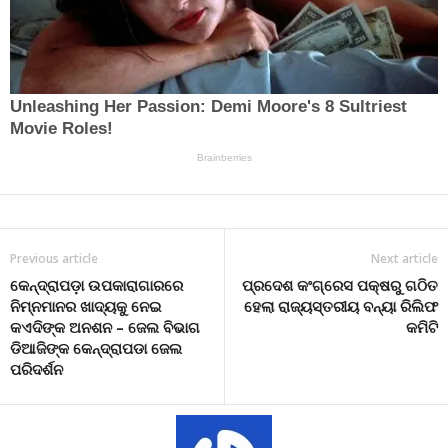
Previous article
Next article
କେନ୍ଦ୍ରାପଡ଼ା ଉପକାରାଗାରରେ
ପ୍ରଦେଶ କଂଗ୍ରେସ ପକ୍ଷରୁ ଗଠିତ
ନିମ୍ନମାନର ଖାଦ୍ୟକୁ ନେଇ
ହେଲା ରାଜ୍ୟସ୍ତରୀୟ ବନ୍ୟା ରିଲିଫ
କଏଦିଙ୍କ ଅନଶନ – ଜେଲ ବିଭାଗ
କମିଟି
ଡିଆଜିଙ୍କ କେନ୍ଦ୍ରାପଡା ଜେଲ
ପରିଦର୍ଶନ