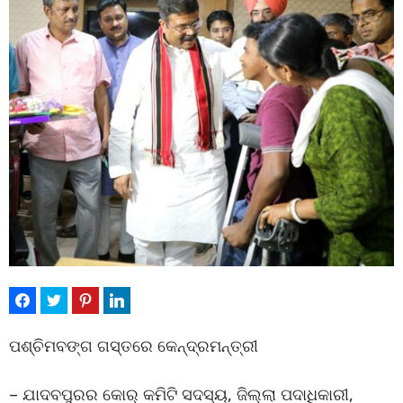
ପଶ୍ଚିମବଙ୍ଗ ଗସ୍ତରେ କେନ୍ଦ୍ରମନ୍ତ୍ରୀ
– ଯାଦବପୁରର କୋର୍ କମିଟି ସଦସ୍ୟ, ଜିଲ୍ଲା ପଦାଧିକାରୀ,