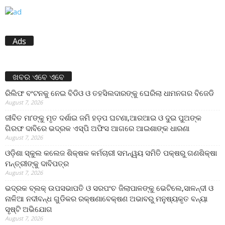
Ads
ଖବର ଏବେ ଏବେ
ରିଲିଫ ବଂଟନକୁ ନେଇ ବିଡିଓ ଓ ତହସିଲଦାରଙ୍କୁ ଘେରିଲା ଧାମନଗର ବିଜେଡି
August 7, 2026
ଜୀବିତ ମା’ଙ୍କୁ ମୃତ ଦର୍ଶାଇ ଜମି ହଡ଼ପ ଘଟଣା,ଆରଆଇ ଓ ଦୁଇ ପୁଅଙ୍କ
ଗିରଫ ଦାବିରେ ଭଦ୍ରକ ଏସ୍‌ପି ଅଫିସ ଆଗରେ ଆଇଶାଙ୍କ ଧାରଣା
August 7, 2026
ଓଡ଼ିଶା ସ୍କୁଲ କଲେଜ ଶିକ୍ଷକ କର୍ମଚାରୀ ସମନ୍ୱୟ ସମିତି ପକ୍ଷରୁ ଗଣଶିକ୍ଷା
ମନ୍ତ୍ରୀଙ୍କୁ ଦାବିପତ୍ର
August 7, 2026
ଭଦ୍ରକ ବ୍ଲକ୍ ଉପସଭାପତି ଓ ସରପଂଚ ଜିଲାପାଳଙ୍କୁ ଭେଟିଲେ,ସାଳନ୍ଦୀ ଓ
ନାଳିଆ ନଦୀବନ୍ଧ ଗୁଡିକର ରକ୍ଷଣାବେକ୍ଷଣ ଅଭାବରୁ ମନୁଷ୍ୟକୃତ ବନ୍ୟା
ସୃଷ୍ଟି ଅଭିଯୋଗ
August 7, 2026