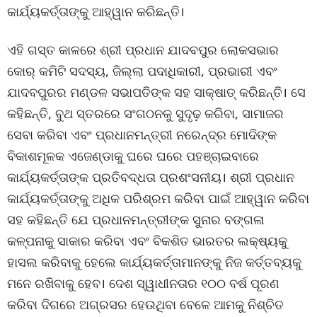
କାର୍ଯ୍ୟକର୍ତ୍ତାଙ୍କୁ ଆହ୍ୱାନ କରିଛନ୍ତି।
ଏହି ଗସ୍ତ କାଳରେ ଶ୍ରୀ ପ୍ରଧାନ ଯାଦବପୁର ଲୋକସଭାର
କୋର୍ କମିଟି ସଦସ୍ୟ, ଜିଲ୍ଲା ପଦାଧିକାରୀ, ପ୍ରଭାରୀ ଏବଂ
ଯାଦବପୁରର ମଣ୍ଡଳ ସଭାପତିଙ୍କ ସହ ସାକ୍ଷାତ୍ କରିଛନ୍ତି। ସେ
କହିଛନ୍ତି, ବୁଥ ସ୍ତରରେ ସଂଗଠନକୁ ସୁଦୃଢ଼ କରିବା, ସାମାଜର
ସେବା କରିବା ଏବଂ ପ୍ରଧାନମନ୍ତ୍ରୀ ନରେନ୍ଦ୍ର ମୋଦିଙ୍କ
ବିକାଶମୂଳକ ଏଜେଣ୍ଡାକୁ ଘରେ ଘରେ ପହଞ୍ଚାଇବାରେ
କାର୍ଯ୍ୟକର୍ତ୍ତାଙ୍କ ପ୍ରତିବଦ୍ଧତା ପ୍ରଶଂସନୀୟ। ଶ୍ରୀ ପ୍ରଧାନ
କାର୍ଯ୍ୟକର୍ତ୍ତାଙ୍କୁ ଅଧିକ ପରିଶ୍ରମ କରିବା ପାଇଁ ଆହ୍ୱାନ କରିବା
ସହ କହିଛନ୍ତି ଯେ ପ୍ରଧାନମନ୍ତ୍ରୀଙ୍କ ସୁନାର ବଙ୍ଗଳା
କଳ୍ପନାକୁ ସାକାର କରିବା ଏବଂ ବିକଶିତ ଭାରତର ଲକ୍ଷ୍ୟକୁ
ହାସଲ କରିବାକୁ ହେଲେ କାର୍ଯ୍ୟକର୍ତ୍ତାମାନଙ୍କୁ ନିଜ କର୍ତ୍ତବ୍ୟକୁ
ମନେ ରଖିବାକୁ ହେବ। ଦେଶ ସ୍ୱାଧୀନତାର ୧୦୦ ବର୍ଷ ପୂରଣ
କରିବା ଦିଗରେ ଅଗ୍ରସର ହେଉଥିବା ବେଳେ ଆମକୁ ନିଶ୍ଚିତ