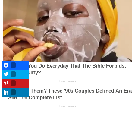
0
0
0
0