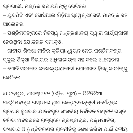
ପ୍ରଭାରୀ, ମଣ୍ଡଳ ସଭାପତିଙ୍କୁ ଭେଟିଲେ
– ଯୁବପିଢି ଏବଂ ସୋସିଆଲ ମିଡ଼ିଆ ସ୍ୱେଚ୍ଛାସେବୀ ମାନଙ୍କ ସହ
ଆଲୋଚନା
– ପଶ୍ଚିମବଙ୍ଗରେ ନିଜସ୍ୱ ମନ୍ତ୍ରଣାଳୟ ଦ୍ୱାରା କାର୍ଯ୍ୟକାରୀ
ହେଉଥିବା ଯୋଜନାର ସମୀକ୍ଷା
– ଜାତୀୟ ଶିକ୍ଷା ନୀତିର କ୍ରିୟାନ୍ୱୟନ ନେଇ ପଶ୍ଚିମବଙ୍ଗ
ସ୍କୁଲ ଶିକ୍ଷା ବିଭାଗର ଅଧିକାରୀଙ୍କ ସହ କଲେ ଆଲୋଚନା
– ମୋଦି ସରକାର ଜନକଲ୍ୟାଣକାରୀ ଯୋଜନାର ହିତାଧିକାରୀଙ୍କୁ
ଭେଟିଲେ
ଯାଦବପୁର, ଅଗଷ୍ଟ ୧୭ (ଓଡ଼ିଆ ପୁଅ) – ତିନିଦିନିଆ
ପଶ୍ଚିମବଙ୍ଗ ଗସ୍ତରେ ଥିବା କେନ୍ଦ୍ରମନ୍ତ୍ରୀ ଧର୍ମେନ୍ଦ୍ର
ପ୍ରଧାନ ବୁଧବାର ଯାଦବପୁର ସଂସଦୀୟ ନିର୍ବାଚନ ମଣ୍ଡଳି ଗସ୍ତ
କରିବା ଅବସରରେ ରାଜ୍ୟରେ ଭ୍ରଷ୍ଟାଚାର, ପକ୍ଷପାତିତା,
ବଂଶବାଦ ଓ ତୃଷ୍ଟିକରଣର ରାଜନୀତିକୁ ଶେଷ କରିବା ପାଇଁ ଦଳୀୟ