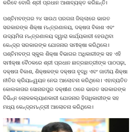
କରିବେ ବୋଲି ଶ୍ରୀ ପ୍ରଧାନ ଆଶାବ୍ୟକ୍ତ କରିଛନ୍ତି।
ପଶ୍ଚିମବଙ୍ଗର ୨୪ ସାଉଥ ପରଗନା ଜିଲ୍ଲାରେ ଭାରତ
ସରକାରଙ୍କ ଶିକ୍ଷା ମନ୍ତ୍ରଣାଳୟ, ଦକ୍ଷତା ବିକାଶ ଏବଂ
ଉଦ୍ୟମିତା ମନ୍ତ୍ରଣାଳୟ ଦ୍ୱାରା କାର୍ଯ୍ୟକାରୀ ହେଉଥିବା
କେନ୍ଦ୍ର ସରକାରଙ୍କ ଯୋଜନାର ସମୀକ୍ଷା କରିଥିଲେ।
ପଶ୍ଚିମବଙ୍ଗ ସ୍କୁଲ ଶିକ୍ଷା ବିଭାଗର ଅଧିକାରୀଙ୍କ ସହ ଏହି
ସମୀକ୍ଷା ବୈଠକରେ ଶ୍ରୀ ପ୍ରଧାନ ଛାତ୍ରଛାତ୍ରୀଙ୍କ ପାଠପଢ଼ା,
ଦକ୍ଷତା ବିକାଶ, ଶିକ୍ଷକଙ୍କ ଦକ୍ଷତା ବୃଦ୍ଧି ଏବଂ ଜାତୀୟ ଶିକ୍ଷା
ନୀତିର କ୍ରିୟାନ୍ୱୟନ ନେଇ ଆଲୋଚନା କରିଥିଲେ। ଏହାବ୍ୟତିତ
କୋଲକାତାର ସୋନାରପୁର ଦକ୍ଷୀଣ ଠାରେ ଭାରତ ସରକାରଙ୍କ
ବିଭିନ୍ନ ଲୋକକଲ୍ୟାଣକାରୀ ଯୋଜନାର ହିତାଧିକାରୀଙ୍କ ସହ
ମଧ୍ୟ କେନ୍ଦ୍ରମନ୍ତ୍ରୀ ଆଲୋଚନା କରିଥିଲେ।