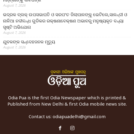
August 7, 2026
ଭଦ୍ରକ ବ୍ଲକ୍ ଉପସଭାପତି ଓ ସରପଂଚ ଜିଲାପାଳଙ୍କୁ ଭେଟିଲେ,ସାଳନ୍ଦୀ ଓ
ନାଳିଆ ନଦୀବନ୍ଧ ଗୁଡିକର ରକ୍ଷଣାବେକ୍ଷଣ ଅଭାବରୁ ମନୁଷ୍ୟକୃତ ବନ୍ୟା
ସୃଷ୍ଟି ଅଭିଯୋଗ
August 7, 2026
ଯୁବକଙ୍କ ସନ୍ଦେହଜନକ ମୃତ୍ୟୁ
August 7, 2026
Odia Pua is the first Odia Newspaper which is printed &
Published from New Delhi & first Odia mobile news site.
Contact us:
odiapuadelhi@gmail.com