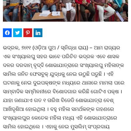
ଭଦ୍ରକ, ୭ା୧୧ (ଓଡ଼ିଆ ପୁଅ / ସ୍ନିଗ୍ଧା ରାୟ) – ଆମ ରାଜ୍ୟର
ଏକ ସଂଖ୍ୟାଲଘୁ ସହର ଭାବେ ପରିଚିତ ଭଦ୍ରକ ଏବେ ଶାସକ
ଦଳର ଦରଦାମ୍ ବୃଦ୍ଦି ଶୋଭାଯାତ୍ରାରେ ସଂଖ୍ୟାଲଘୁ ମହିଳାଙ୍କ
ସାମିଲ ଜନିତ ଫେସବୁକ୍ ଯୁଦ୍ଧକୁ ନେଇ ଉଠୁଛି ପଡୁଛି । ଏହି
ଘଟଣାକୁ ନେଇ ଦୁଇପକ୍ଷଙ୍କ ମଧ୍ୟରେ ଥାନାରେ ମାମଲା ପରେ
ସାମ୍ବାଦିକ ସମ୍ମିଳନୀରେ ବିଶୋଦଗାର କରିଛି ଗୋଟିଏ ପକ୍ଷ ।
ଯାହା ଜଣାଯାଏ ଗତ ୧ ତାରିଖ ବିଜେଡି ଶୋଭାଯାତ୍ରା ବେଶ୍
ଆଖିଦୃଶିଆ ହୋଇଥିଲା । ବହୁ ମହିଳା ସମର୍ଥକଙ୍କ ଗହଣରେ
ସଂଖ୍ୟାଲଘୁର କେତେକ ମହିଳା ମଧ୍ୟ ଏହି ଶୋଭାଯାତ୍ରାରେ
ସାମିଲ ହୋଇଥିଲେ । ଏହାକୁ ନେଇ ମୁସଲିମ୍ ସଂପ୍ରଦାୟ