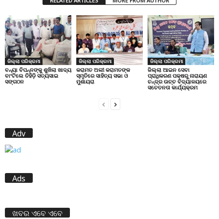
RELATED ARTICLES
MORE FROM AUTHOR
ଜିଲ୍ଲା ପରିକ୍ରମା
ଜିଲ୍ଲା ପରିକ୍ରମା
ଜିଲ୍ଲା ପରିକ୍ରମା
ବନ୍ୟା ବିପନ୍ନଙ୍କୁ ଶୁଖିଲା ଖାଦ୍ୟ
କରାମତ ଅଲୀ କରାମତଙ୍କ
ଜିଲ୍ଲା ଆଇନ ସେବା
ବାଂଟିଲେ ତିହିଡି଼ ସତ୍ୟସାଇ
ସ୍ମୃତିରେ ସାହିତ୍ୟ ସଭା ଓ
ପ୍ରାଧିକରଣ ପକ୍ଷରୁ ନାରାୟଣ
ସଙ୍ଗଠନ
ମୁଶାୟରା
ଚନ୍ଦ୍ର ଉଚ୍ଚ ବିଦ୍ୟାଳୟରେ
ସଚେତନତା କାର୍ଯ୍ୟକ୍ରମ
Adv
Ads
ଖବର ଏବେ ଏବେ