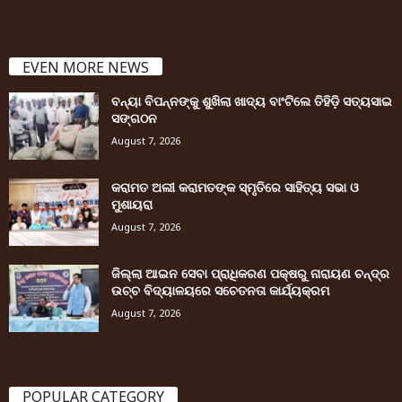
EVEN MORE NEWS
ବନ୍ୟା ବିପନ୍ନଙ୍କୁ ଶୁଖିଲା ଖାଦ୍ୟ ବାଂଟିଲେ ତିହିଡି଼ ସତ୍ୟସାଇ
ସଙ୍ଗଠନ
August 7, 2026
କରାମତ ଅଲୀ କରାମତଙ୍କ ସ୍ମୃତିରେ ସାହିତ୍ୟ ସଭା ଓ
ମୁଶାୟରା
August 7, 2026
ଜିଲ୍ଲା ଆଇନ ସେବା ପ୍ରାଧିକରଣ ପକ୍ଷରୁ ନାରାୟଣ ଚନ୍ଦ୍ର
ଉଚ୍ଚ ବିଦ୍ୟାଳୟରେ ସଚେତନତା କାର୍ଯ୍ୟକ୍ରମ
August 7, 2026
POPULAR CATEGORY