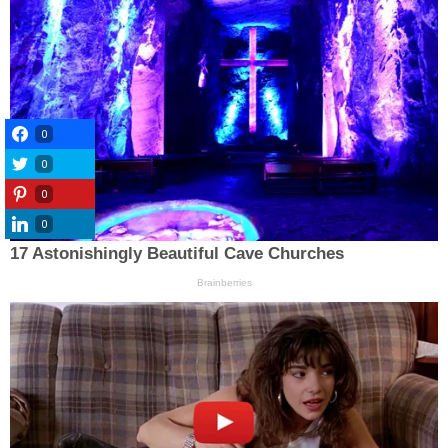
0
0
0
0