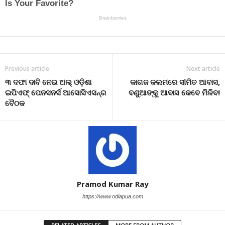
Previous article
Next article
୩ ଦଫା ଦାବି ନେଇ ଅଲ୍ ଓଡ଼ିଶା
କାଗଜ କଲମରେ ସୀମିତ ଆବାସ,
ଇପିଏଫ୍ ପେନସନର୍ସ ଆସୋସିଏସନ୍‌ର
ବଣୁଆଙ୍କୁ ଆବାସ କେବେ ମିଳିବ!
ବୈଠକ
Pramod Kumar Ray
https://www.odiapua.com