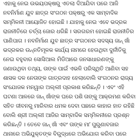
ଏହାକୁ ନେଇ ଉଭୟପକ୍ଷରୁ ଏତଲା ଦିଆଯିବା ପରେ ଆଜି
ନବନିର୍ମାଣ ଯୁବ ଛାତ୍ର ସଂଗଠନ ପକ୍ଷରୁ ଏକ ସାମ୍ବାଦିକ
ସମ୍ମିଳନୀ ଆୟୋଜିତ ହୋଇଛି । ଯାହାକୁ ନେଇ ଏବେ ଭଦ୍ରକ
ରାଜନୀତିରେ ଚର୍ଚ୍ଚା ଜୋର ଧରିଛି । ସରଗରମ ହୋଇଛି ରାଜନୀତିର
ପାଣିପାଗ । ନବନିର୍ମାଣ ଯୁବ ଛାତ୍ର ସଂଗଠନର ସଦସ୍ୟ ଜାନ୍ ଖାଁ
ଭଦ୍ରକର ଉନ୍ନତିମୂଳକ କାର୍ଯ୍ୟ ନାମରେ ହେଉଥିବା ଦୁର୍ନୀତିକୁ
ନେଇ ବହୁବାର ସୋସିଆଲ ମିଡିଆରେ ଜନସାଧାରଣଙ୍କୁ
ଜଣାଉଥିବା ତଥ୍ୟ, ତାଙ୍କ ପାଇଁ ଏଭଳି ପରିସ୍ଥିତି ଆଣିବା ସହ
ଶାସକ ଦଳ ନେତାଙ୍କ ଗାତ୍ରଦାହ ହେଲାବୋଲି ସଂଗଠନର ରାଜ୍ୟ
ସଂଯୋଜକ ମନୱାର ଅଲ୍ଲୀ ପ୍ରକାଶ କରିଛନ୍ତି । ଏବଂ ଏହି
ଘଟଣା ଆଳରେ ଜାନ୍ ଖାଁଙ୍କ ଘରେ ପଶି ତାଙ୍କୁ ଆକ୍ରମଣ କରିବା
ସହିତ ଜୀବନରୁ ମାରିବାର ଧମକ ଦେବା ପଛରେ କାହାର ହାତ ରହିଛି
ବୋଲି ଶ୍ରୀ ଅଲ୍ଲୀ ଆଜିର ସାମ୍ବାଦିକ ସମ୍ମିଳନୀରେ ପ୍ରଶ୍ନ
କରିଛନ୍ତି । ତେବେ ଜାନ୍ ଖାଁ ଏବଂ ତାଙ୍କ ମା’ ପୁରୁଣାବଜାର
ଥାନାରେ ଅଭିଯୁକ୍ତଙ୍କ ବିରୁଦ୍ଧରେ ଅଭିଯୋଗ କରିବା ପରେ