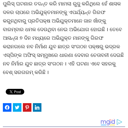
ପୁଲିସ୍ ଘଟଣାର ତଦନ୍ତ କରି ମାମଲା ରୁଜୁ କରିଥିଲେ ହେଁ ଶାସକ
ଦଳର ଚାପରେ ଅଭିଯୁକ୍ତମାନଙ୍କୁ ଏପର୍ଯ୍ୟନ୍ତ ଗିରଫ
କରୁନଥିବାରୁ ପ୍ରତିପକ୍ଷ ଅଭିଯୁକ୍ତମାନେ ଜାନ ଖାଁଙ୍କୁ
ବାରମ୍ବାର ଧମକ ଦେଉଥିବା ନେଇ ଅଭିଯୋଗ ହୋଇଛି । ତେବେ
ଆସନ୍ତା ୭ ଦିନ ମଧ୍ୟରେ ଅଭିଯୁକ୍ତ ମାନଙ୍କୁ ଗିରଫ
କରାନଗଲେ ନବ ନିର୍ମାଣ ଯୁବ ଛାତ୍ର ସଂଗଠନ ପକ୍ଷରୁ ଭଦ୍ରକ
ଏସ୍‌ପିଙ୍କ ଅଫିସ୍ ସମ୍ମୁଖରେ ଧାରଣା ଦେବାର ଚେତାବନୀ ଦେଇଛି
ନବ ନିର୍ମାର ଯୁବ ଛାତ୍ର ସଂଗଠନ । ଏହି ଘଟଣା ଏବେ ସହରକୁ
ବେଶ୍ ସରଗରମ୍ କରିଛି ।