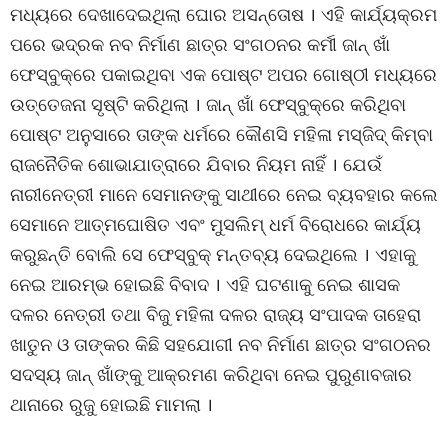
ମଧ୍ୟରେ ଦେଖାଦେଇଥିଲା ଘୋର ଅସନ୍ତୋଷ । ଏହି କାର୍ଯ୍ୟକ୍ରମ
ପରେ ଭଦ୍ରକ ନବ ନିର୍ମାଣ ଛାତ୍ର ସଂଗଠନର କର୍ମୀ ଜାନ୍ ଖାଁ
ଫେସ୍‌ବୁକ୍‌ରେ ପକାଇଥିବା ଏକ ପୋଷ୍ଟ ଅପର ଗୋଷ୍ଠୀ ମଧ୍ୟରେ
ଉତ୍ତେଜନା ସୃଷ୍ଟି କରିଥିଲା । ଜାନ୍ ଖାଁ ଫେସ୍‌ବୁକ୍‌ରେ କରିଥିବା
ପୋଷ୍ଟ ଅନୁସାରେ ତାଙ୍କ ଧର୍ମରେ କୌଣସି ମହିଳା ମସ୍‌ଜିଦ୍ କିମ୍ବା
ରାଜନୈତିକ ଶୋଭାଯାତ୍ରାରେ ଯିବାର ନିୟମ ନାହିଁ । ଯେଉଁ
ନାରୀନେତ୍ରୀ ମାନେ ସେମାନଙ୍କୁ ସାଥୀରେ ନେଇ ବ୍ୟବହାର କଲେ
ସେମାନେ ଆତ୍ମଘୋଷିତ ଏବଂ ମୁସଲିମ୍ ଧର୍ମ ବିରୋଧରେ କାର୍ଯ୍ୟ
କରୁଛନ୍ତି ବୋଲି ସେ ଫେସ୍‌ବୁକ୍ ମନ୍ତବ୍ୟ ଦେଇଥିଲେ । ଏହାକୁ
ନେଇ ଆରମ୍ଭ ହୋଇଛି ବିବାଦ । ଏହି ଘଟଣାକୁ ନେଇ ଶାସକ
ଦଳର ନେତ୍ରୀ ତଥା ବିଜୁ ମହିଳା ଦଳର ରାଜ୍ୟ ସଂପାଦକ ତାହେରା
ଖାତୁନ ଓ ତାଙ୍କର କିଛି ସହଯୋଗୀ ନବ ନିର୍ମାଣ ଛାତ୍ର ସଂଗଠନର
ସଦସ୍ୟ ଜାନ୍ ଖାଁଙ୍କୁ ଆକ୍ରମଣ କରିଥିବା ନେଇ ପୁରୁଣାବଜାର
ଥାନାରେ ରୁଜୁ ହୋଇଛି ମାମଲା ।