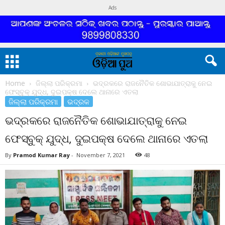
Ads
Home
ଜିଲ୍ଲା ପରିକ୍ରମା
ଭଦ୍ରକରେ ରାଜନୈତିକ ଶୋଭାଯାତ୍ରାକୁ ନେଇ
ଫେସ୍‌ବୁକ୍ ଯୁଦ୍ଧ, ଦୁଇପକ୍ଷ ଦେଲେ ଥାନାରେ ଏତଲା
ଜିଲ୍ଲା ପରିକ୍ରମା
ଭଦ୍ରକ
ଭଦ୍ରକରେ ରାଜନୈତିକ ଶୋଭାଯାତ୍ରାକୁ ନେଇ
ଫେସ୍‌ବୁକ୍ ଯୁଦ୍ଧ, ଦୁଇପକ୍ଷ ଦେଲେ ଥାନାରେ ଏତଲା
By
Pramod Kumar Ray
-
November 7, 2021
48