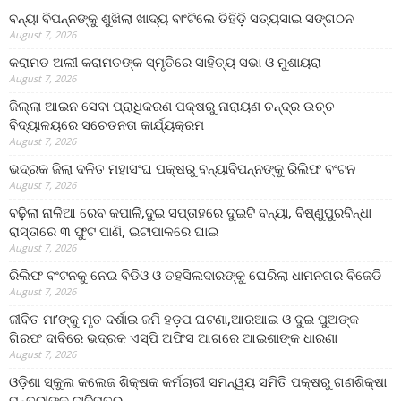
ବନ୍ୟା ବିପନ୍ନଙ୍କୁ ଶୁଖିଲା ଖାଦ୍ୟ ବାଂଟିଲେ ତିହିଡି଼ ସତ୍ୟସାଇ ସଙ୍ଗଠନ
August 7, 2026
କରାମତ ଅଲୀ କରାମତଙ୍କ ସ୍ମୃତିରେ ସାହିତ୍ୟ ସଭା ଓ ମୁଶାୟରା
August 7, 2026
ଜିଲ୍ଲା ଆଇନ ସେବା ପ୍ରାଧିକରଣ ପକ୍ଷରୁ ନାରାୟଣ ଚନ୍ଦ୍ର ଉଚ୍ଚ
ବିଦ୍ୟାଳୟରେ ସଚେତନତା କାର୍ଯ୍ୟକ୍ରମ
August 7, 2026
ଭଦ୍ରକ ଜିଲା ଦଳିତ ମହାସଂଘ ପକ୍ଷରୁ ବନ୍ୟାବିପନ୍ନଙ୍କୁ ରିଲିଫ ବଂଟନ
August 7, 2026
ବଢ଼ିଲା ନାଳିଆ ରେବ କପାଳି,ଦୁଇ ସପ୍ତାହରେ ଦୁଇଟି ବନ୍ୟା, ବିଷ୍ଣୁପୁରବିନ୍ଧା
ରାସ୍ତାରେ ୩ ଫୁଟ ପାଣି, ଇଟାପାଳରେ ଘାଇ
August 7, 2026
ରିଲିଫ ବଂଟନକୁ ନେଇ ବିଡିଓ ଓ ତହସିଲଦାରଙ୍କୁ ଘେରିଲା ଧାମନଗର ବିଜେଡି
August 7, 2026
ଜୀବିତ ମା’ଙ୍କୁ ମୃତ ଦର୍ଶାଇ ଜମି ହଡ଼ପ ଘଟଣା,ଆରଆଇ ଓ ଦୁଇ ପୁଅଙ୍କ
ଗିରଫ ଦାବିରେ ଭଦ୍ରକ ଏସ୍‌ପି ଅଫିସ ଆଗରେ ଆଇଶାଙ୍କ ଧାରଣା
August 7, 2026
ଓଡ଼ିଶା ସ୍କୁଲ କଲେଜ ଶିକ୍ଷକ କର୍ମଚାରୀ ସମନ୍ୱୟ ସମିତି ପକ୍ଷରୁ ଗଣଶିକ୍ଷା
ମନ୍ତ୍ରୀଙ୍କୁ ଦାବିପତ୍ର